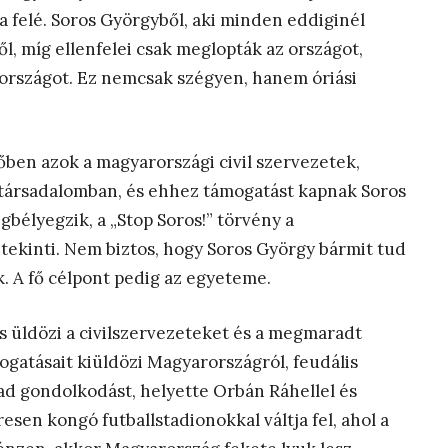
a felé. Soros Györgyből, aki minden eddiginél
, míg ellenfelei csak meglopták az országot,
országot. Ez nemcsak szégyen, hanem óriási
őben azok a magyarországi civil szervezetek,
társadalomban, és ehhez támogatást kapnak Soros
gbélyegzik, a „Stop Soros!” törvény a
kinti. Nem biztos, hogy Soros György bármit tud
. A fő célpont pedig az egyeteme.
s üldözi a civilszervezeteket és a megmaradt
ogatásait kiüldözi Magyarországról, feudális
ad gondolkodást, helyette Orbán Ráhellel és
esen kongó futballstadionokkal váltja fel, ahol a