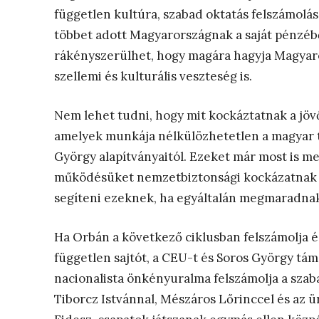
független kultúra, szabad oktatás felszámolás
többet adott Magyarországnak a saját pénzéből
rákényszerülhet, hogy magára hagyja Magyar
szellemi és kulturális veszteség is.
Nem lehet tudni, hogy mit kockáztatnak a jöv
amelyek munkája nélkülözhetetlen a magyar 
György alapítványaitól. Ezeket már most is me
működésüket nemzetbiztonsági kockázatnak te
segíteni ezeknek, ha egyáltalán megmaradnak
Ha Orbán a következő ciklusban felszámolja é
független sajtót, a CEU-t és Soros György tám
nacionalista önkényuralma felszámolja a szab
Tiborcz Istvánnal, Mészáros Lőrinccel és az ür