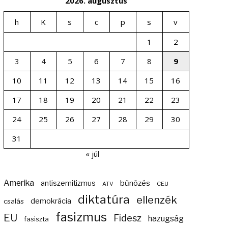
2026. augusztus
h
K
s
c
p
s
v
1
2
3
4
5
6
7
8
9
10
11
12
13
14
15
16
17
18
19
20
21
22
23
24
25
26
27
28
29
30
31
« júl
Amerika
bűnözés
antiszemitizmus
ATV
CEU
diktatúra
ellenzék
demokrácia
csalás
fasizmus
EU
Fidesz
hazugság
fasiszta