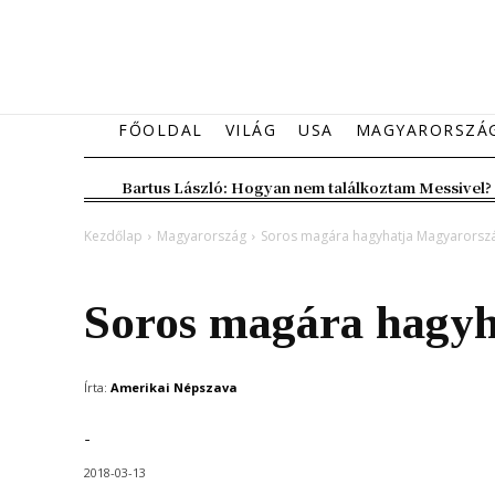
FŐOLDAL
VILÁG
USA
MAGYARORSZÁ
Bartus László: Hogyan nem találkoztam Messivel?
Kezdőlap
Magyarország
Soros magára hagyhatja Magyarorsz
Magyarország
Soros magára hagyh
Írta:
Amerikai Népszava
-
2018-03-13