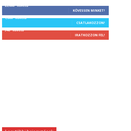
25,000
Követő
KÖVESSEN MINKET!
1,000
Követő
CSATLAKOZZON!
340
Követő
IRATKOZZON FEL!