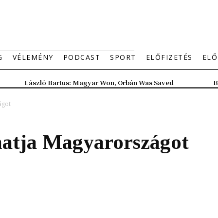
G
VÉLEMÉNY
PODCAST
SPORT
ELŐFIZETÉS
ELŐ
László Bartus: Magyar Won, Orbán Was Saved
B
ágot
atja Magyarországot