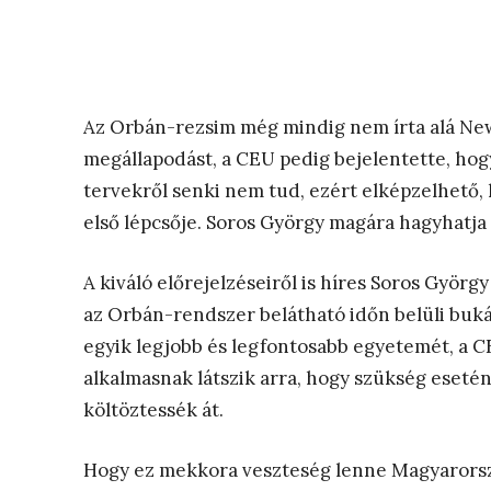
Az Orbán-rezsim még mindig nem írta alá Ne
megállapodást, a CEU pedig bejelentette, hog
tervekről senki nem tud, ezért elképzelhető, 
első lépcsője. Soros György magára hagyhatja
A kiváló előrejelzéseiről is híres Soros Györ
az Orbán-rendszer belátható időn belüli bukás
egyik legjobb és legfontosabb egyetemét, a C
alkalmasnak látszik arra, hogy szükség eseté
költöztessék át.
Hogy ez mekkora veszteség lenne Magyarorszá