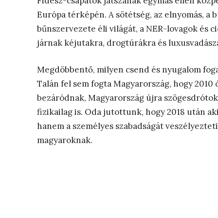
Fidesz-csapatok játszanak egymás ellen közp
Európa térképén. A sötétség, az elnyomás, a b
bűnszervezete éli világát, a NER-lovagok és c
járnak kéjutakra, drogtúrákra és luxusvadász
Megdöbbentő, milyen csend és nyugalom foga
Talán fel sem fogta Magyarország, hogy 2010 ót
bezáródnak, Magyarország újra szögesdrótok 
fizikailag is. Oda jutottunk, hogy 2018 után ak
hanem a személyes szabadságát veszélyezteti. 
magyaroknak.