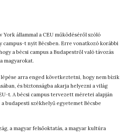
w York állammal a CEU működéséről szóló
y campus-t nyit Bécsben. Erre vonatkozó korábbi
hogy a bécsi campus a Budapestről való távozás
 a magyarokat.
gy lépése arra enged következtetni, hogy nem bízik
ában, és biztonságba akarja helyezni a világ
EU-t. A bécsi campus tervezett méretei alapján
n a budapesti székhelyű egyetemet Bécsbe
g, a magyar felsőoktatás, a magyar kultúra