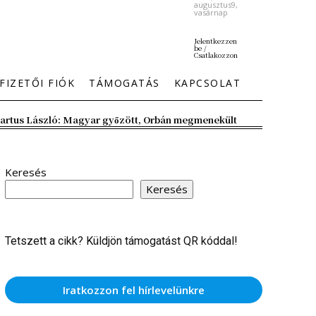
augusztus9,
vasárnap
Jelentkezzen
be /
Csatlakozzon
FIZETŐI FIÓK
TÁMOGATÁS
KAPCSOLAT
artus László: Magyar győzött, Orbán megmenekült
Keresés
Keresés
Tetszett a cikk? Küldjön támogatást QR kóddal!
Iratkozzon fel hírlevelünkre