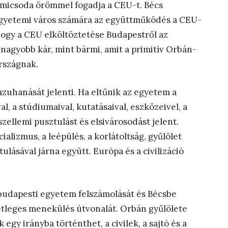
s micsoda örömmel fogadja a CEU-t. Bécs
egyetemi város számára az együttműködés a CEU-
, hogy a CEU elköltöztetése Budapestről az
nagyobb kár, mint bármi, amit a primitív Orbán-
rszágnak.
zuhanását jelenti. Ha eltűnik az egyetem a
al, a stúdiumaival, kutatásaival, eszközeivel, a
szellemi pusztulást és elsivárosodást jelent.
lizmus, a leépülés, a korlátoltság, gyűlölet
ulásával járna együtt. Európa és a civilizáció
 budapesti egyetem felszámolását és Bécsbe
setleges menekülés útvonalát. Orbán gyűlölete
egy irányba történthet, a civilek, a sajtó és a