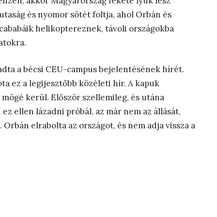
énzen, akkor Magyarország fekete lyuk lesz
utaság és nyomor sötét foltja, ahol Orbán és
icababáik helikoptereznek, távoli országokba
atokra.
dta a bécsi CEU-campus bejelentésének hírét.
a ez a legijesztőbb közéleti hír. A kapuk
mögé kerül. Először szellemileg, és utána
i ez ellen lázadni próbál, az már nem az állását,
Orbán elrabolta az országot, és nem adja vissza a