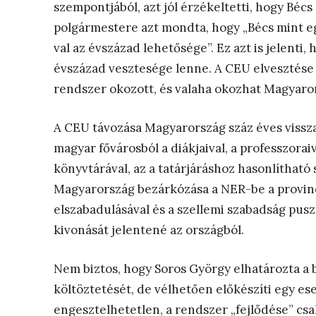
szempontjából, azt jól érzékeltetti, hogy Béc
polgármestere azt mondta, hogy „Bécs mint 
val az évszázad lehetősége”. Ez azt is jelenti
évszázad vesztesége lenne. A CEU elvesztése 
rendszer okozott, és valaha okozhat Magyaro
A CEU távozása Magyarország száz éves vissza
magyar fővárosból a diákjaival, a professzoraiv
könyvtárával, az a tatárjáráshoz hasonlítható 
Magyarország bezárkózása a NER-be a provincia
elszabadulásával és a szellemi szabadság puszt
kivonását jelentené az országból.
Nem biztos, hogy Soros György elhatározta a
költöztetését, de vélhetően előkészíti egy e
engesztelhetetlen, a rendszer „fejlődése” csak 