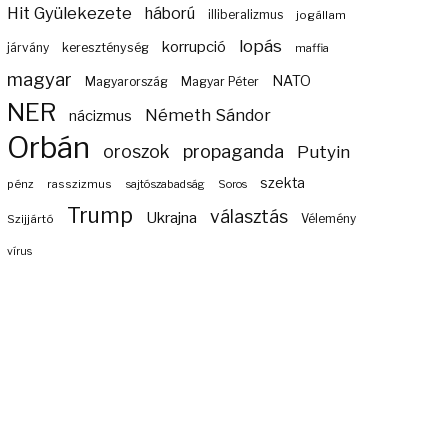
Hit Gyülekezete
háború
illiberalizmus
jogállam
lopás
korrupció
járvány
kereszténység
maffia
magyar
NATO
Magyarország
Magyar Péter
NER
Németh Sándor
nácizmus
Orbán
propaganda
oroszok
Putyin
szekta
pénz
rasszizmus
sajtószabadság
Soros
Trump
választás
Ukrajna
Szijjártó
Vélemény
vírus