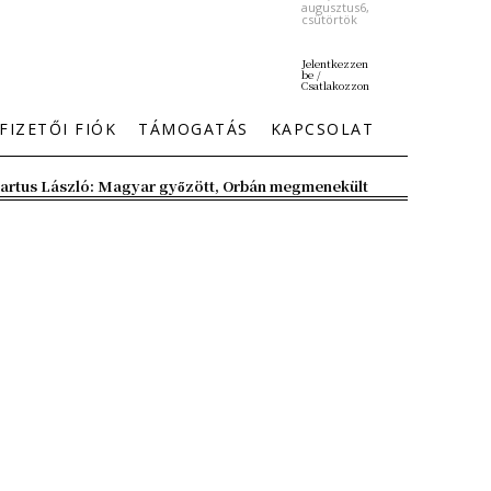
augusztus6,
csütörtök
Jelentkezzen
be /
Csatlakozzon
FIZETŐI FIÓK
TÁMOGATÁS
KAPCSOLAT
artus László: Magyar győzött, Orbán megmenekült