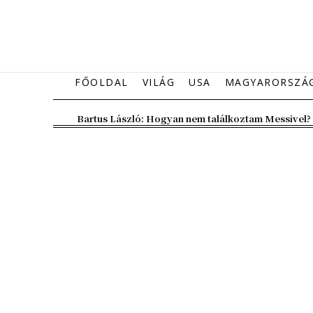
FŐOLDAL
VILÁG
USA
MAGYARORSZÁ
Bartus László: Hogyan nem találkoztam Messivel?