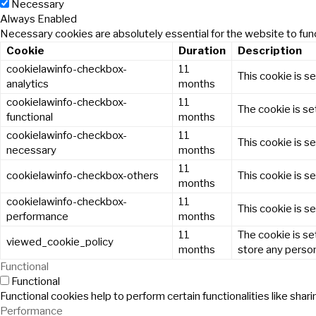
Necessary
Always Enabled
Necessary cookies are absolutely essential for the website to func
Cookie
Duration
Description
cookielawinfo-checkbox-
11
This cookie is s
analytics
months
cookielawinfo-checkbox-
11
The cookie is se
functional
months
cookielawinfo-checkbox-
11
This cookie is s
necessary
months
11
cookielawinfo-checkbox-others
This cookie is s
months
cookielawinfo-checkbox-
11
This cookie is s
performance
months
11
The cookie is se
viewed_cookie_policy
months
store any person
Functional
Functional
Functional cookies help to perform certain functionalities like sha
Performance