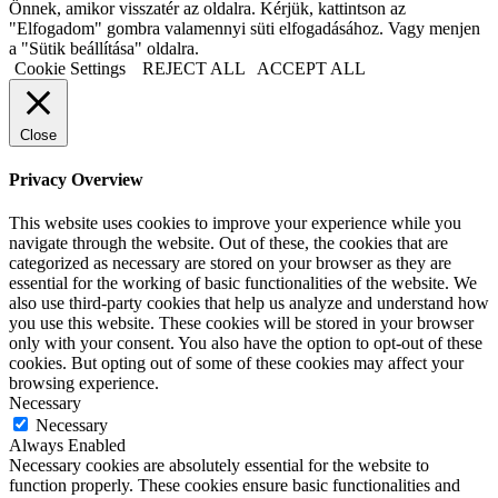
Önnek, amikor visszatér az oldalra. Kérjük, kattintson az
"Elfogadom" gombra valamennyi süti elfogadásához. Vagy menjen
a "Sütik beállítása" oldalra.
Cookie Settings
REJECT ALL
ACCEPT ALL
Close
Privacy Overview
This website uses cookies to improve your experience while you
navigate through the website. Out of these, the cookies that are
categorized as necessary are stored on your browser as they are
essential for the working of basic functionalities of the website. We
also use third-party cookies that help us analyze and understand how
you use this website. These cookies will be stored in your browser
only with your consent. You also have the option to opt-out of these
cookies. But opting out of some of these cookies may affect your
browsing experience.
Necessary
Necessary
Always Enabled
Necessary cookies are absolutely essential for the website to
function properly. These cookies ensure basic functionalities and