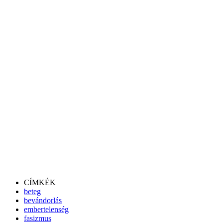
CÍMKÉK
beteg
bevándorlás
embertelenség
fasizmus