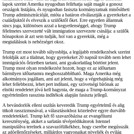
lapok szerint Amerika nyugodtan felírhatja saját magát a gonosz
országok listájára, és nyugodtan fasiszta kormányzatnak minősítheti
Trump adminisztrációját, mióta a határon elválasztják a gyerekeket a
családjuktól és elveszik a szülőktől őket. Erre egyetlen államnak
sincs joga, különösen azzal a kegyetlenséggel, ahogy Trump
félelmetes szervezetté vált immigration szervezete csinálja: a szülők
hónapokon át azt sem tudják, hol van a gyerekük, még a
megtalálásuk is nehézséget okoz.
Trump ezt most tovább súlyosbítja, a legújabb rendelkezések szerint
feloldják azt a tilalmat, hogy gyerekeket 20 napnál tovább nem lehet
immigrációs őrizetben tartani, ami gyakorlatilag börtönt jelent.
Trump most olyan rendelkezést hozott, hogy ez az időtartam
bármilyen időtartamra meghosszabbítható. Maga Amerika még
alkotmányos jogállam, ami azt jelenti, hogy a végrehajtásig még
lehet fellebbezni, lehet pert indítani, egy szövetségi bírónak az
elnöki rendeletet jóvá kell hagynia, de maga a Trump-kormányzat
egyértelműen rasszista indítékok alapján fasiszta jellegű.
A bevándorlók elleni uszítás keveredik Trump egyértelmű és alig
titkolt rasszizmusával, a választásokhoz közeledve egyre durvább
rendeletekkel. Trump két fő szavazóbázisa az evangéliumi
kereszténység, akiket a sarlatán tévéprédikátorok Istennel
manipulálva terelnek a szavazófülkékhez, hogy cserébe megússzák
az adóellenőrzéseket, milliárdos vagyonaikat növeljék és evilág