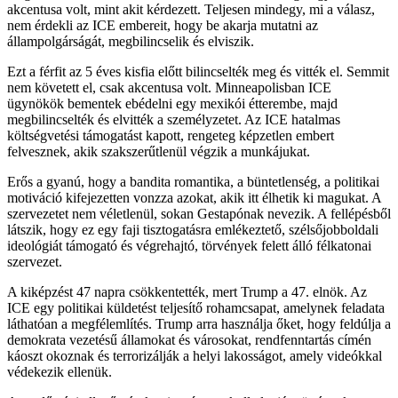
akcentusa volt, mint akit kérdezett. Teljesen mindegy, mi a válasz,
nem érdekli az ICE embereit, hogy be akarja mutatni az
állampolgárságát, megbilincselik és elviszik.
Ezt a férfit az 5 éves kisfia előtt bilincselték meg és vitték el. Semmit
nem követett el, csak akcentusa volt. Minneapolisban ICE
ügynökök bementek ebédelni egy mexikói étterembe, majd
megbilincselték és elvitték a személyzetet. Az ICE hatalmas
költségvetési támogatást kapott, rengeteg képzetlen embert
felvesznek, akik szakszerűtlenül végzik a munkájukat.
Erős a gyanú, hogy a bandita romantika, a büntetlenség, a politikai
motiváció kifejezetten vonzza azokat, akik itt élhetik ki magukat. A
szervezetet nem véletlenül, sokan Gestapónak nevezik. A fellépésből
látszik, hogy ez egy faji tisztogatásra emlékeztető, szélsőjobboldali
ideológiát támogató és végrehajtó, törvények felett álló félkatonai
szervezet.
A kiképzést 47 napra csökkentették, mert Trump a 47. elnök. Az
ICE egy politikai küldetést teljesítő rohamcsapat, amelynek feladata
láthatóan a megfélemlítés. Trump arra használja őket, hogy feldúlja a
demokrata vezetésű államokat és városokat, rendfenntartás címén
káoszt okoznak és terrorizálják a helyi lakosságot, amely videókkal
védekezik ellenük.