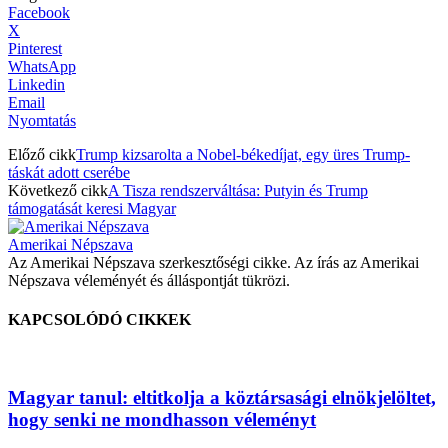
Facebook
X
Pinterest
WhatsApp
Linkedin
Email
Nyomtatás
Előző cikk
Trump kizsarolta a Nobel-békedíjat, egy üres Trump-
táskát adott cserébe
Következő cikk
A Tisza rendszerváltása: Putyin és Trump
támogatását keresi Magyar
Amerikai Népszava
Az Amerikai Népszava szerkesztőségi cikke. Az írás az Amerikai
Népszava véleményét és álláspontját tükrözi.
KAPCSOLÓDÓ CIKKEK
Magyar tanul: eltitkolja a köztársasági elnökjelöltet,
hogy senki ne mondhasson véleményt