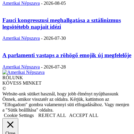
Amerikai Népszava
-
2026-08-05
Fauci kongresszusi meghallgatása a sztálinizmus
legsötétebb napjait idézi
Amerikai Népszava
-
2026-07-30
A parlamenti vastaps a röhögő emojik új megfelelője
Amerikai Népszava
-
2026-07-28
RÓLUNK
KÖVESS MINKET
©
Website-unk sütiket használ, hogy jobb élményt nyújthassunk
Önnek, amikor visszatér az oldalra. Kérjük, kattintson az
"Elfogadom" gombra valamennyi süti elfogadásához. Vagy menjen
a "Sütik beállítása" oldalra.
Cookie Settings
REJECT ALL
ACCEPT ALL
Close