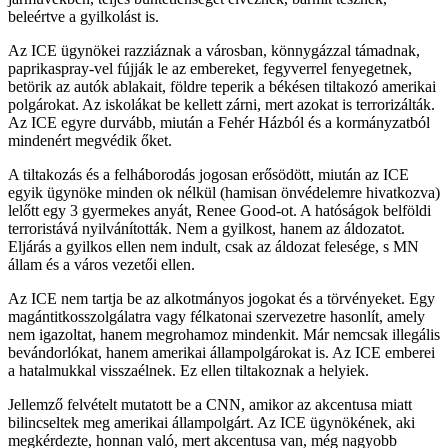
beleértve a gyilkolást is.
Az ICE ügynökei razziáznak a városban, könnygázzal támadnak,
paprikaspray-vel fújják le az embereket, fegyverrel fenyegetnek,
betörik az autók ablakait, földre teperik a békésen tiltakozó amerikai
polgárokat. Az iskolákat be kellett zárni, mert azokat is terrorizálták.
Az ICE egyre durvább, miután a Fehér Házból és a kormányzatból
mindenért megvédik őket.
A tiltakozás és a felháborodás jogosan erősödött, miután az ICE
egyik ügynöke minden ok nélkül (hamisan önvédelemre hivatkozva)
lelőtt egy 3 gyermekes anyát, Renee Good-ot. A hatóságok belföldi
terroristává nyilvánították. Nem a gyilkost, hanem az áldozatot.
Eljárás a gyilkos ellen nem indult, csak az áldozat felesége, s MN
állam és a város vezetői ellen.
Az ICE nem tartja be az alkotmányos jogokat és a törvényeket. Egy
magántitkosszolgálatra vagy félkatonai szervezetre hasonlít, amely
nem igazoltat, hanem megrohamoz mindenkit. Már nemcsak illegális
bevándorlókat, hanem amerikai állampolgárokat is. Az ICE emberei
a hatalmukkal visszaélnek. Ez ellen tiltakoznak a helyiek.
Jellemző felvételt mutatott be a CNN, amikor az akcentusa miatt
bilincseltek meg amerikai állampolgárt. Az ICE ügynökének, aki
megkérdezte, honnan való, mert akcentusa van, még nagyobb