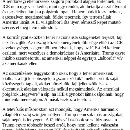
A rendőrségi ellenőrzések szigorú protokoll alapján történnek, az
ICE nem úgy viselkedik, mint egy rendőr, aki betartja a szabályokat
és tiszteletben tartja a polgárok jogait. Hanem bárkit kiszemelnek,
agresszíven megtámadnak, földre tepernek, így terrorizálják
Amerika utcáit. A II. világháború óta ilyen rémisztő képet mutató
szervezet még nem működött.
A kormányzat eközben fehér nacionalista szlogeneket terjeszt, faji
uszítás zajlik. Az ország közvéleményének többsége elítéli az ICE
tevékenységét, s egyre többen felvetik, hogy az ICE-t fel kellene
oszlatni, mert veszélyes a demokráciára és Amerikára. Trump egyre
inkább szembefordul az amerikai néppel és egyfajta „háborút” vív
az amerikaiak ellen.
Az összetűzések leggyakoribb okai, hogy a fehér amerikaiak
kiállnak a faji kisebbségek, a „szomszédaik” mellett, védik saját
közösségeik tagjait, akiket bőrszínük, faji jellemzőik és az
akcentusuk alapján válogatás nélkül megtámadnak. Az amerikai
polgárok „fegyvere” a síp: ha ICE-ügynököt látnak sípolnak, hogy
mindenki meneküljön. A másik eszköz a telefon.
A televíziós műsorokban azt mondják, hogy Amerika harmadik
világbéli ország szintjére süllyed. Trump nemcsak más országokat,
saját népét is fenyegeti. A félidős választások sorsa bizonytalan.
Trump egyre többször beszél arról, hogy nem kellene választást