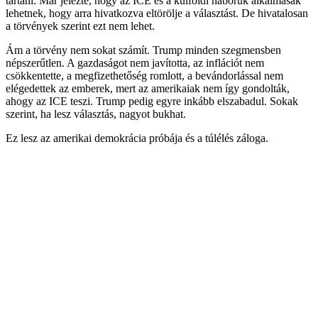
tartani. Már jelezte, hogy az ICE és a külföldi háborúk alkalmasak
lehetnek, hogy arra hivatkozva eltörölje a választást. De hivatalosan
a törvények szerint ezt nem lehet.
Ám a törvény nem sokat számít. Trump minden szegmensben
népszerűtlen. A gazdaságot nem javította, az inflációt nem
csökkentette, a megfizethetőség romlott, a bevándorlással nem
elégedettek az emberek, mert az amerikaiak nem így gondolták,
ahogy az ICE teszi. Trump pedig egyre inkább elszabadul. Sokak
szerint, ha lesz választás, nagyot bukhat.
Ez lesz az amerikai demokrácia próbája és a túlélés záloga.