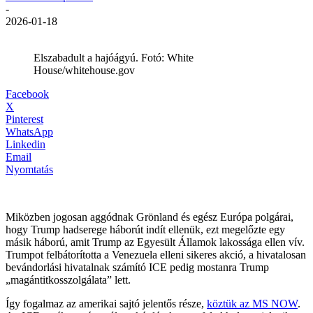
-
2026-01-18
Elszabadult a hajóágyú. Fotó: White
House/whitehouse.gov
Facebook
X
Pinterest
WhatsApp
Linkedin
Email
Nyomtatás
Miközben jogosan aggódnak Grönland és egész Európa polgárai,
hogy Trump hadserege háborút indít ellenük, ezt megelőzte egy
másik háború, amit Trump az Egyesült Államok lakossága ellen vív.
Trumpot felbátorította a Venezuela elleni sikeres akció, a hivatalosan
bevándorlási hivatalnak számító ICE pedig mostanra Trump
„magántitkosszolgálata” lett.
Így fogalmaz az amerikai sajtó jelentős része,
köztük az MS NOW
.