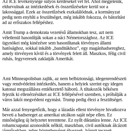
Az ICE tevékenysége súlyos kérdéseket vet fel. Ahol megjelenik,
eldurvulnak az intézkedések és összetűzésekre kerül sor a
lakossággal. Ezek az összetűzések eszkalálódnak, a kormányzat
pedig nem enyhíti a feszültséget, még inkább fokozza, és bátorítást
ad az erőszakos fellépéshez.
Amit Trump a demokrata vezetésű államokban tesz, azt nem
véletlenül hasonlítják sokan a náci Németországhoz. Az ICE
ügynökei még kinézésre sem hasonlítanak törvényes állami
hatósághoz, sokkal inkább „banditákhoz”, egy magánhadsereghez,
amely törvényen kívül és a törvények felett áll. Maszkos, félig civil
ruhás, fegyveresek zaklatják Amerikát.
Ami Minneapolisban zajlik, az nem belbiztonsági, idegenrendészeti
vagy rendvédelmi intézkedés, hanem a helyiek szerint egy idegen
katonai megszállásra emlékeztető háború. A tiltakozók békésen
fejezik ki ellenérzésüket az ICE fellépésével szemben, s próbálják a
város lakói megvédeni egymást. Trump pedig élezi a feszültséget.
Már azzal fenyegetőzik, hogy a lázadás elleni törvényre hivatkozva
beveti a hadsereget az amerikai utcákon saját népe ellen. Ez
minőségileg új helyzetet teremtene. Ez nyílt diktatúra lenne. Az ICE
rohamcsapatai azonosítók nélkül, maszkban, civil autóknak álcázott
járművekben, teljes büntetlenséget élveznek, bármit tesznek,