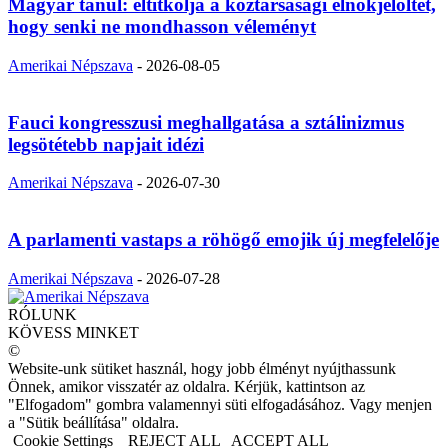
Magyar tanul: eltitkolja a köztársasági elnökjelöltet,
hogy senki ne mondhasson véleményt
Amerikai Népszava
-
2026-08-05
Fauci kongresszusi meghallgatása a sztálinizmus
legsötétebb napjait idézi
Amerikai Népszava
-
2026-07-30
A parlamenti vastaps a röhögő emojik új megfelelője
Amerikai Népszava
-
2026-07-28
RÓLUNK
KÖVESS MINKET
©
Website-unk sütiket használ, hogy jobb élményt nyújthassunk
Önnek, amikor visszatér az oldalra. Kérjük, kattintson az
"Elfogadom" gombra valamennyi süti elfogadásához. Vagy menjen
a "Sütik beállítása" oldalra.
Cookie Settings
REJECT ALL
ACCEPT ALL