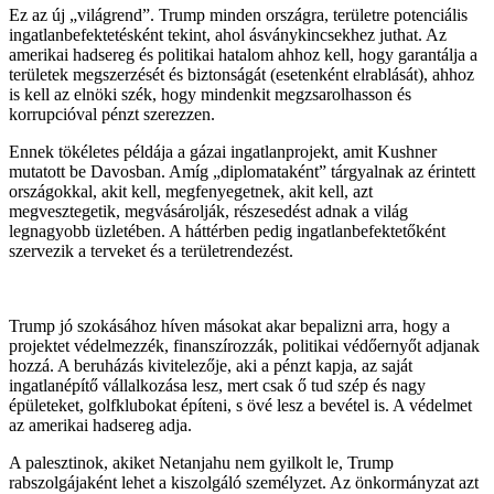
Ez az új „világrend”. Trump minden országra, területre potenciális
ingatlanbefektetésként tekint, ahol ásványkincsekhez juthat. Az
amerikai hadsereg és politikai hatalom ahhoz kell, hogy garantálja a
területek megszerzését és biztonságát (esetenként elrablását), ahhoz
is kell az elnöki szék, hogy mindenkit megzsarolhasson és
korrupcióval pénzt szerezzen.
Ennek tökéletes példája a gázai ingatlanprojekt, amit Kushner
mutatott be Davosban. Amíg „diplomataként” tárgyalnak az érintett
országokkal, akit kell, megfenyegetnek, akit kell, azt
megvesztegetik, megvásárolják, részesedést adnak a világ
legnagyobb üzletében. A háttérben pedig ingatlanbefektetőként
szervezik a terveket és a területrendezést.
Trump jó szokásához híven másokat akar bepalizni arra, hogy a
projektet védelmezzék, finanszírozzák, politikai védőernyőt adjanak
hozzá. A beruházás kivitelezője, aki a pénzt kapja, az saját
ingatlanépítő vállalkozása lesz, mert csak ő tud szép és nagy
épületeket, golfklubokat építeni, s övé lesz a bevétel is. A védelmet
az amerikai hadsereg adja.
A palesztinok, akiket Netanjahu nem gyilkolt le, Trump
rabszolgájaként lehet a kiszolgáló személyzet. Az önkormányzat azt