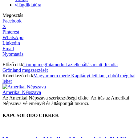
világdiktatúra
Megosztás
Facebook
X
Pinterest
WhatsApp
Linkedin
Email
Nyomtatás
Előző cikk
Trump megfutamodott az ellenállás miatt, feladta
Grönland megszerzését
Következő cikk
Magyar nem merte Kapitányt letiltani, ebből még baj
lehet
Amerikai Népszava
Az Amerikai Népszava szerkesztőségi cikke. Az írás az Amerikai
Népszava véleményét és álláspontját tükrözi.
KAPCSOLÓDÓ CIKKEK