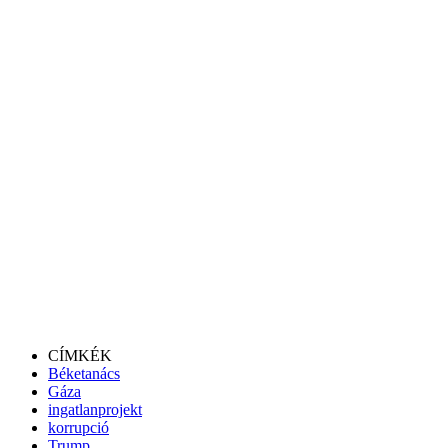
CÍMKÉK
Béketanács
Gáza
ingatlanprojekt
korrupció
Trump