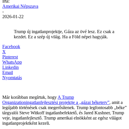
Írta:
Amerikai Népszava
-
2026-01-22
Trump új ingatlanprojektje, Gáza az övé lesz. Ez csak a
kezdet. Ez a szép új világ. Ha a Föld népei hagyják.
Facebook
X
Pinterest
WhatsApp
Linkedin
Email
Nyomtatás
Már korábban megírtuk, hogy
A Trump
Organizationingatlanfejlesztési projektje a „gázai béketerv”
, amit a
legújabb történések csak megerősítenek. Trump legfontosabb „béke”
tárgyalói Steve Witkoff ingatlanbefektető, és Jared Kushner, Trump
veje, ingatlanfejlesztő. Trump amerikai elnökként az egész világot
ingatlanprojektként kezeli.