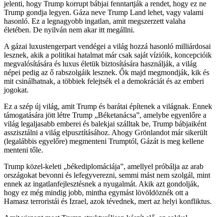
jelenti, hogy Trump korrupt bábjai fenntartják a rendet, hogy ez ne
Trump gondja legyen. Gáza neve Trump Land lehet, vagy valami
hasonló. Ez a legnagyobb ingatlan, amit megszerzett valaha
életében. De nyilván nem akar itt megállni.
A gázai luxustengerpart vendégei a világ hozzá hasonló milliárdosai
lesznek, akik a politikai hatalmat már csak saját vízióik, koncepcióik
megvalósítására és luxus életük biztosítására használják, a világ
népei pedig az ő rabszolgáik lesznek. Ők majd megmondják, kik és
mit csinálhatnak, a többiek felejtsék el a demokráciát és az emberi
jogokat.
Ez a szép új világ, amit Trump és barátai építenek a világnak. Ennek
támogatására jött létre Trump „Béketanácsa”, amelybe egyenlőre a
világ legaljasabb emberei és balekjai szálltak be, Trump bábjaiként
asszisztálni a világ elpusztításához. Ahogy Grönlandot már sikerült
(legalábbis egyelőre) megmenteni Trumptól, Gázát is meg kellene
menteni tőle.
Trump közel-keleti „békediplomáciája”, amellyel próbálja az arab
országokat bevonni és lefegyverezni, semmi mást nem szolgál, mint
ennek az ingatlanfejlesztésnek a nyugalmát. Akik azt gondolják,
hogy ez még mindig jobb, mintha egymást lövöldöznék ott a
Hamasz terroristái és Izrael, azok tévednek, mert az helyi konfliktus.