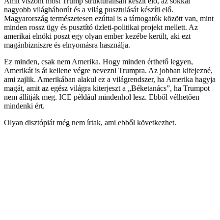
Amit viszont most Trump strukturálisan készít elő, az sokkal
nagyobb világháborút és a világ pusztulását készíti elő.
Magyarország természetesen ezúttal is a támogatók között van, mint
minden rossz ügy és pusztító üzleti-politikai projekt mellett. Az
amerikai elnöki poszt egy olyan ember kezébe került, aki ezt
magánbizniszre és elnyomásra használja.
Ez minden, csak nem Amerika. Hogy minden érthető legyen,
Amerikát is át kellene végre nevezni Trumpra. Az jobban kifejezné,
ami zajlik. Amerikában alakul ez a világrendszer, ha Amerika hagyja
magát, amit az egész világra kiterjeszt a „Béketanács”, ha Trumpot
nem állítják meg. ICE például mindenhol lesz. Ebből vélhetően
mindenki ért.
Olyan disztópiát még nem írtak, ami ebből következhet.