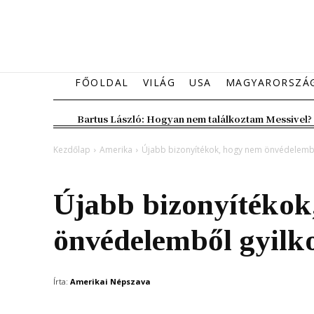
FŐOLDAL
VILÁG
USA
MAGYARORSZÁ
Bartus László: Hogyan nem találkoztam Messivel?
Kezdőlap
Amerika
Újabb bizonyítékok, hogy nem önvédelemből
Amerika
Belföld
Újabb bizonyítékok
önvédelemből gyilk
Írta:
Amerikai Népszava