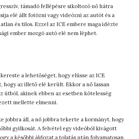
gresszív, támadó fellépésre sikoltozó nő hátra
ija elé állt fotózni vagy videózni az autót és a
iatlan és tilos. Ezzel az ICE embere maga idézte
ósági ember mozgó autó elé nem léphet.
kereste a lehetőséget, hogy elüsse az ICE
hogy az illető elé került. Ekkor a nő lassan
az útból, akinek ebben az esetben kötelesség
ezett mellette elmenni.
ke jobbra áll, a nő jobbra tekerte a kormányt, hogy
bbi gyilkosát. A felvétel egy videóból kivágott
 hogy a későbbi áldozat a tolatás után folyamatosan