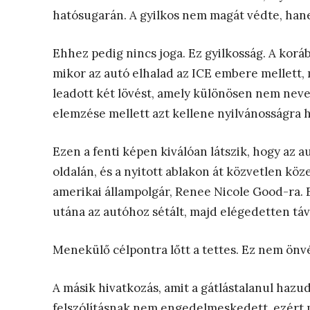
hatósugarán. A gyilkos nem magát védte, han
Ehhez pedig nincs joga. Ez gyilkosság. A korá
mikor az autó elhalad az ICE embere mellett, m
leadott két lövést, amely különösen nem nev
elemzése mellett azt kellene nyilvánosságra h
Ezen a fenti képen kiválóan látszik, hogy az aut
oldalán, és a nyitott ablakon át közvetlen kö
amerikai állampolgár, Renee Nicole Good-ra.
utána az autóhoz sétált, majd elégedetten táv
Menekülő célpontra lőtt a tettes. Ez nem ön
A másik hivatkozás, amit a gátlástalanul hazud
felszólításnak nem engedelmeskedett, ezért m