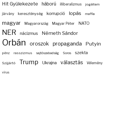
Hit Gyülekezete
háború
illiberalizmus
jogállam
lopás
korrupció
járvány
kereszténység
maffia
magyar
NATO
Magyarország
Magyar Péter
NER
Németh Sándor
nácizmus
Orbán
propaganda
oroszok
Putyin
szekta
pénz
rasszizmus
sajtószabadság
Soros
Trump
választás
Ukrajna
Szijjártó
Vélemény
vírus