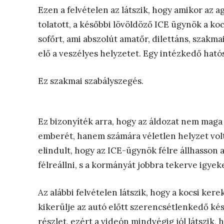
Ezen a felvételen az látszik, hogy amikor az a
tolatott, a későbbi lövöldöző ICE ügynök a kocs
sofőrt, ami abszolút amatőr, dilettáns, szakma
elő a veszélyes helyzetet. Egy intézkedő hat
Ez szakmai szabályszegés.
Ez bizonyíték arra, hogy az áldozat nem maga 
emberét, hanem számára véletlen helyzet volt, 
elindult, hogy az ICE-ügynök félre állhasson 
félreállni, s a kormányát jobbra tekerve igyek
Az alábbi felvételen látszik, hogy a kocsi kere
kikerülje az autó előtt szerencsétlenkedő késő
részlet, ezért a videón mindvégig jól látszik,