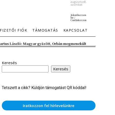
augusztus8,
szombat
Jelentkezzen
be /
Csatlakozzon
FIZETŐI FIÓK
TÁMOGATÁS
KAPCSOLAT
artus László: Magyar győzött, Orbán megmenekült
Keresés
Keresés
Tetszett a cikk? Küldjön támogatást QR kóddal!
Iratkozzon fel hírlevelünkre