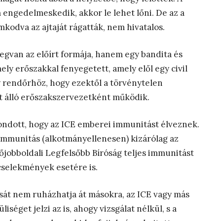
 engedelmeskedik, akkor le lehet lőni. De az a
mkodva az ajtaját rágatták, nem hivatalos.
gvan az előírt formája, hanem egy bandita és
y erőszakkal fenyegetett, amely elől egy civil
 rendőrhöz, hogy ezektől a törvénytelen
t álló erőszakszervezetként működik.
 mondott, hogy az ICE emberei immunitást élveznek.
i immunitás (alkotmányellenesen) kizárólag az
sőjobboldali Legfelsőbb Bíróság teljes immunitást
ncselekmények esetére is.
sát nem ruházhatja át másokra, az ICE vagy más
séget jelzi az is, ahogy vizsgálat nélkül, s a