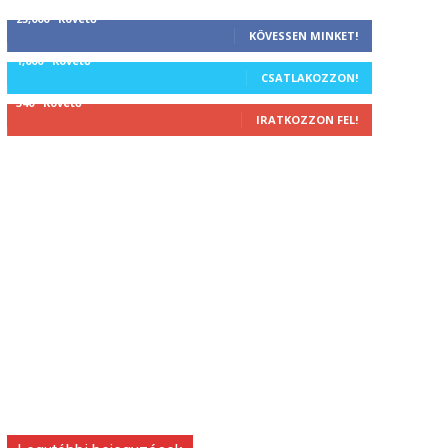
25,000
Követő
KÖVESSEN MINKET!
1,000
Követő
CSATLAKOZZON!
340
Követő
IRATKOZZON FEL!