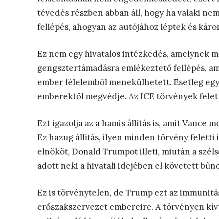
tévedés részben abban áll, hogy ha valaki nem
fellépés, ahogyan az autójához léptek és káro
Ez nem egy hivatalos intézkedés, amelynek me
gengsztertámadásra emlékeztető fellépés, amel
ember félelemből menekülhetett. Esetleg egy
emberektől megvédje. Az ICE törvények felet
Ezt igazolja az a hamis állítás is, amit Vance
Ez hazug állítás, ilyen minden törvény felett
elnököt, Donald Trumpot illeti, miután a szél
adott neki a hivatali idejében el követett bű
Ez is törvénytelen, de Trump ezt az immunitá
erőszakszervezet embereire. A törvényen kívüli