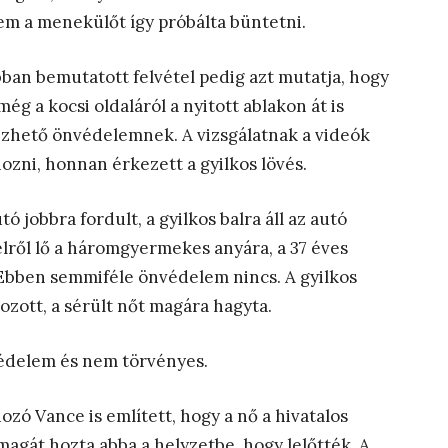
em a menekülőt így próbálta büntetni.
bban bemutatott felvétel pedig azt mutatja, hogy
ég a kocsi oldaláról a nyitott ablakon át is
ezhető önvédelemnek. A vizsgálatnak a videók
ozni, honnan érkezett a gyilkos lövés.
ó jobbra fordult, a gyilkos balra áll az autó
zelről lő a háromgyermekes anyára, a 37 éves
 Ebben semmiféle önvédelem nincs. A gyilkos
ozott, a sérült nőt magára hagyta.
védelem és nem törvényes.
ozó Vance is említett, hogy a nő a hivatalos
agát hozta abba a helyzetbe, hogy lelőtték. A