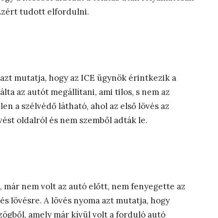
zért tudott elfordulni.
 azt mutatja, hogy az ICE ügynök érintkezik a
álta az autót megállítani, ami tilos, s nem az
len a szélvédő látható, ahol az első lövés az
vést oldalról és nem szemből adták le.
t, már nem volt az autó előtt, nem fenyegette az
s lövésre. A lövés nyoma azt mutatja, hogy
zögből, amely már kívül volt a forduló autó