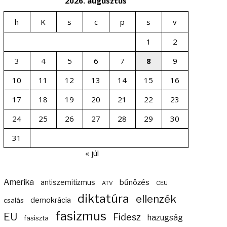
2026. augusztus
h
K
s
c
p
s
v
1
2
3
4
5
6
7
8
9
10
11
12
13
14
15
16
17
18
19
20
21
22
23
24
25
26
27
28
29
30
31
« júl
Amerika
bűnözés
antiszemitizmus
ATV
CEU
diktatúra
ellenzék
demokrácia
csalás
fasizmus
EU
Fidesz
hazugság
fasiszta