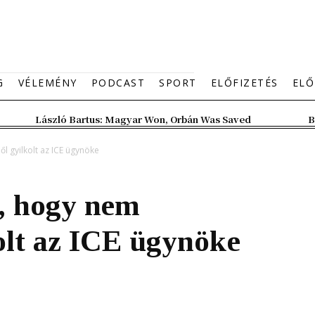
G
VÉLEMÉNY
PODCAST
SPORT
ELŐFIZETÉS
ELŐ
László Bartus: Magyar Won, Orbán Was Saved
B
 gyilkolt az ICE ügynöke
, hogy nem
olt az ICE ügynöke