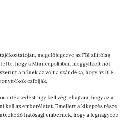
tájékoztatóján, megelőlegezve az FBI állítólag
ette, hogy a Minneapolisban meggyilkolt nőt
szerint a nőnek az volt a szándéka, hogy az ICE
zonyítékok cáfolják.
s intézkedést úgy kell végrehajtani, hogy az a
ni kell az emberéletet. Emellett a kiképzés része
z intézkedő hatósági embernek, hogy a legnagyobb