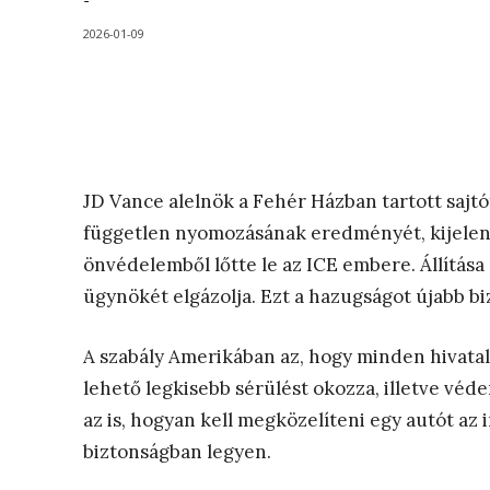
-
2026-01-09
JD Vance alelnök a Fehér Házban tartott sajtó
független nyomozásának eredményét, kijelent
önvédelemből lőtte le az ICE embere. Állítása 
ügynökét elgázolja. Ezt a hazugságot újabb bi
A szabály Amerikában az, hogy minden hivatalo
lehető legkisebb sérülést okozza, illetve véde
az is, hogyan kell megközelíteni egy autót a
biztonságban legyen.