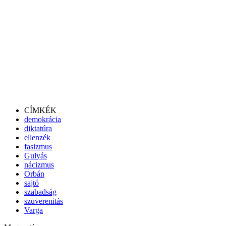
CÍMKÉK
demokrácia
diktatúra
ellenzék
fasizmus
Gulyás
nácizmus
Orbán
sajtó
szabadság
szuverenitás
Varga