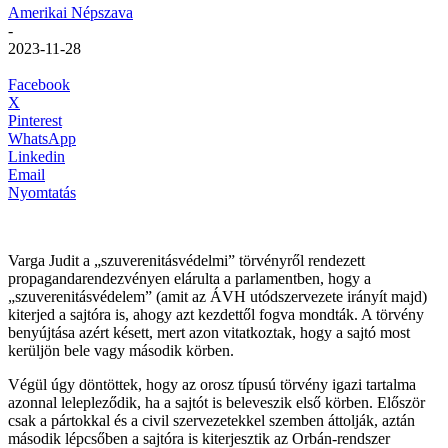
Amerikai Népszava
-
2023-11-28
Facebook
X
Pinterest
WhatsApp
Linkedin
Email
Nyomtatás
Varga Judit a „szuverenitásvédelmi” törvényről rendezett
propagandarendezvényen elárulta a parlamentben, hogy a
„szuverenitásvédelem” (amit az ÁVH utódszervezete irányít majd)
kiterjed a sajtóra is, ahogy azt kezdettől fogva mondták. A törvény
benyújtása azért késett, mert azon vitatkoztak, hogy a sajtó most
kerüljön bele vagy második körben.
Végül úgy döntöttek, hogy az orosz típusú törvény igazi tartalma
azonnal lelepleződik, ha a sajtót is beleveszik első körben. Először
csak a pártokkal és a civil szervezetekkel szemben áttolják, aztán
második lépcsőben a sajtóra is kiterjesztik az Orbán-rendszer