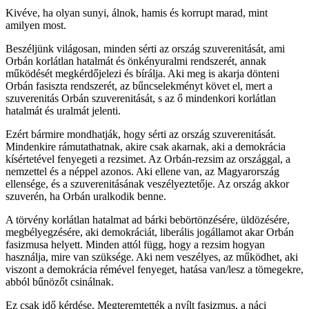
Kivéve, ha olyan sunyi, álnok, hamis és korrupt marad, mint
amilyen most.
Beszéljünk világosan, minden sérti az ország szuverenitását, ami
Orbán korlátlan hatalmát és önkényuralmi rendszerét, annak
működését megkérdőjelezi és bírálja. Aki meg is akarja dönteni
Orbán fasiszta rendszerét, az bűncselekményt követ el, mert a
szuverenitás Orbán szuverenitását, s az ő mindenkori korlátlan
hatalmát és uralmát jelenti.
Ezért bármire mondhatják, hogy sérti az ország szuverenitását.
Mindenkire rámutathatnak, akire csak akarnak, aki a demokrácia
kísértetével fenyegeti a rezsimet. Az Orbán-rezsim az országgal, a
nemzettel és a néppel azonos. Aki ellene van, az Magyarország
ellensége, és a szuverenitásának veszélyeztetője. Az ország akkor
szuverén, ha Orbán uralkodik benne.
A törvény korlátlan hatalmat ad bárki bebörtönzésére, üldözésére,
megbélyegzésére, aki demokráciát, liberális jogállamot akar Orbán
fasizmusa helyett. Minden attól függ, hogy a rezsim hogyan
használja, mire van szüksége. Aki nem veszélyes, az működhet, aki
viszont a demokrácia rémével fenyeget, hatása van/lesz a tömegekre,
abból bűnözőt csinálnak.
Ez csak idő kérdése. Megteremtették a nyílt fasizmus, a náci