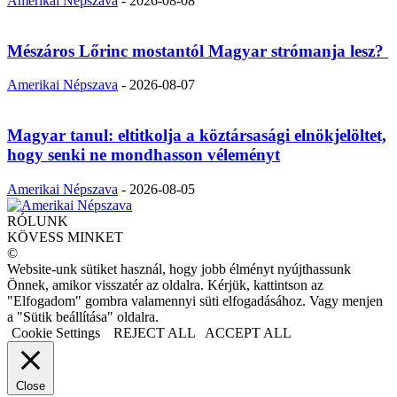
Amerikai Népszava
-
2026-08-08
Mészáros Lőrinc mostantól Magyar strómanja lesz?
Amerikai Népszava
-
2026-08-07
Magyar tanul: eltitkolja a köztársasági elnökjelöltet,
hogy senki ne mondhasson véleményt
Amerikai Népszava
-
2026-08-05
RÓLUNK
KÖVESS MINKET
©
Website-unk sütiket használ, hogy jobb élményt nyújthassunk
Önnek, amikor visszatér az oldalra. Kérjük, kattintson az
"Elfogadom" gombra valamennyi süti elfogadásához. Vagy menjen
a "Sütik beállítása" oldalra.
Cookie Settings
REJECT ALL
ACCEPT ALL
Close