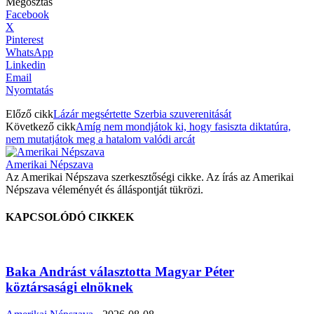
Megosztás
Facebook
X
Pinterest
WhatsApp
Linkedin
Email
Nyomtatás
Előző cikk
Lázár megsértette Szerbia szuverenitását
Következő cikk
Amíg nem mondjátok ki, hogy fasiszta diktatúra,
nem mutatjátok meg a hatalom valódi arcát
Amerikai Népszava
Az Amerikai Népszava szerkesztőségi cikke. Az írás az Amerikai
Népszava véleményét és álláspontját tükrözi.
KAPCSOLÓDÓ CIKKEK
Baka Andrást választotta Magyar Péter
köztársasági elnöknek