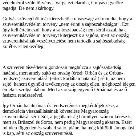
védelméről szóló törvényt. Varga ezt elárulta, Gulyás egyelőre
tagadja. De nem akárhogy.
Gulyás szövegéből már kiérezhető a ravaszság: azt mondta, hogy a
szuverenitásvédelmi törvény „nem érinti a sajtószabadságot”. Ezt
úgy kell értelmezni, hogy a sajtószabadság nem sérül azzal, ha a
szuverenitásvédelmi törvényt kiterjesztik a sajtóra, mert az ország
szuverenitásának veszélyeztetése nem tartozik a sajtószabadság
körébe. Ellenkezőleg.
A szuverenitásvédelem gondosan meghúzza a sajtószabadság
határait, mert amely sajtó az ország (értsd: Orbán és az Orbán-
rendszer) szuverenitását (értsd: korlátlan hatalmát) sérti, az nem
sajtó, hanem ügynöki tevékenység az ország ellen, méghozzá idegen
érdekek szolgálatában. Mert az ország egyenlő Orbánnal és az ő
fasiszta rendszerével.
Így Orbán hatalmának és rendszerének megkérdőjelezése, a
demokrácia visszaállításának követelése Magyarország
szuverenitását sérti. Sőt, a jogállamiság bármilyen számonkérése is,
mert az Brüsszel és Soros, nem pedig Magyarország akarata. Ezért
minden független és szabad sajtó, pláne, ha még külföldi támogatást
is kap, sérti az ország szuverenitását.