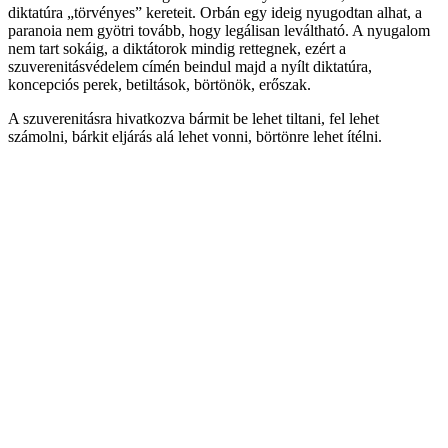
diktatúra „törvényes” kereteit. Orbán egy ideig nyugodtan alhat, a
paranoia nem gyötri tovább, hogy legálisan leváltható. A nyugalom
nem tart sokáig, a diktátorok mindig rettegnek, ezért a
szuverenitásvédelem címén beindul majd a nyílt diktatúra,
koncepciós perek, betiltások, börtönök, erőszak.
A szuverenitásra hivatkozva bármit be lehet tiltani, fel lehet
számolni, bárkit eljárás alá lehet vonni, börtönre lehet ítélni.