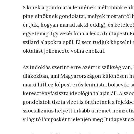
S kinek a gondolatai lennének méltóbbak ehhez
ping elnöknek gondolatai, melyek mostantól
értjük, hogyan maradtak ki eddig), és kötelező
egyetemig. Így vezérfonala lesz a budapesti
szilárd alapokra épül. El sem tudjuk képzelni a
oktatást jellemezte volna enélkül.
Az indoklás szerint erre azért is szükség van
diákokban, ami Magyarországon különösen has
marxi hithez képest erős leninista, bolsevik, s
keresztényfasiszta ideológia talaján áll. A szo
gondolatok tiszta vizet is önthetnek a fejekb
szocializmus helyett inkább a német nemzetisz
világító lámpásként jelenjen meg Budapest sz