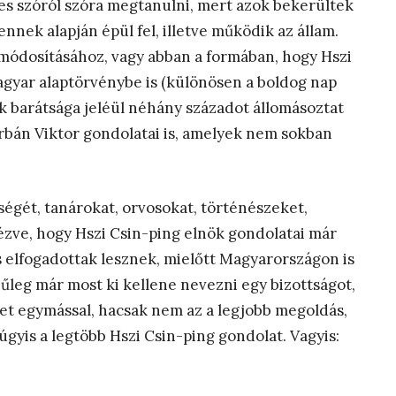
es szóról szóra megtanulni, mert azok bekerültek
nnek alapján épül fel, illetve működik az állam.
 módosításához, vagy abban a formában, hogy Hszi
agyar alaptörvénybe is (különösen a boldog nap
nk barátsága jeléül néhány századot állomásoztat
bán Viktor gondolatai is, amelyek nem sokban
égét, tanárokat, orvosokat, történészeket,
nézve, hogy Hszi Csin-ping elnök gondolatai már
s elfogadottak lesznek, mielőtt Magyarországon is
űleg már most ki kellene nevezni egy bizottságot,
et egymással, hacsak nem az a legjobb megoldás,
úgyis a legtöbb Hszi Csin-ping gondolat. Vagyis: