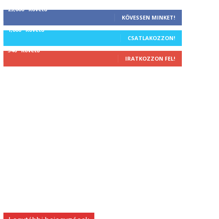
25,000
Követő
KÖVESSEN MINKET!
1,000
Követő
CSATLAKOZZON!
340
Követő
IRATKOZZON FEL!