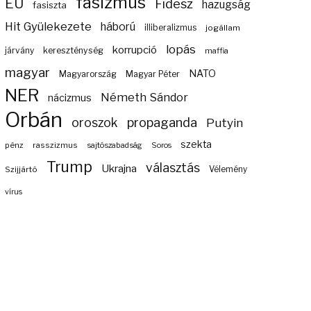
fasizmus
EU
Fidesz
hazugság
fasiszta
Hit Gyülekezete
háború
illiberalizmus
jogállam
lopás
korrupció
járvány
kereszténység
maffia
magyar
NATO
Magyarország
Magyar Péter
NER
Németh Sándor
nácizmus
Orbán
propaganda
oroszok
Putyin
szekta
pénz
rasszizmus
sajtószabadság
Soros
Trump
választás
Ukrajna
Szijjártó
Vélemény
vírus