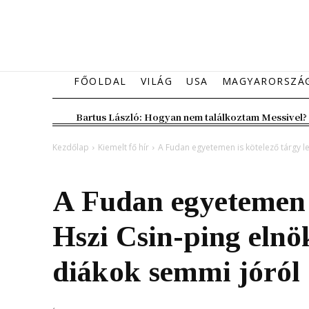
FŐOLDAL
VILÁG
USA
MAGYARORSZÁ
Bartus László: Hogyan nem találkoztam Messivel?
Kezdőlap
Kiemelt fő hír
A Fudan egyetemen is kötelező tárgy l
Kiemelt fő hír
Magyarország
A Fudan egyetemen i
Hszi Csin-ping elnö
diákok semmi jóról