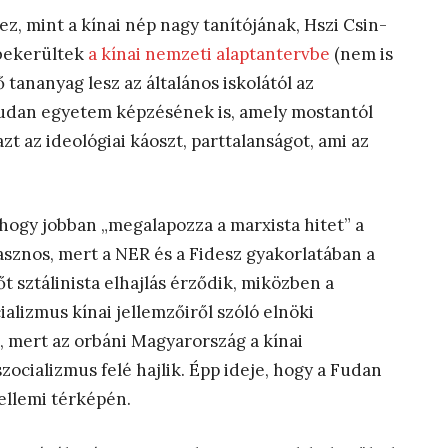
, mint a kínai nép nagy tanítójának, Hszi Csin-
 bekerültek
a kínai nemzeti alaptantervbe
(nem is
 tananyag lesz az általános iskolától az
 Fudan egyetem képzésének is, amely mostantól
zt az ideológiai káoszt, parttalanságot, ami az
, hogy jobban „megalapozza a marxista hitet” a
znos, mert a NER és a Fidesz gyakorlatában a
őt sztálinista elhajlás érződik, miközben a
cializmus kínai jellemzőiről szóló elnöki
e, mert az orbáni Magyarország a kínai
ocializmus felé hajlik. Épp ideje, hogy a Fudan
ellemi térképén.