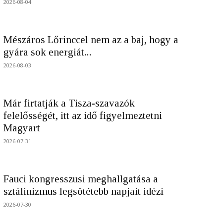
2026-08-04
Mészáros Lőrinccel nem az a baj, hogy a
gyára sok energiát...
2026-08-03
Már firtatják a Tisza-szavazók
felelősségét, itt az idő figyelmeztetni
Magyart
2026-07-31
Fauci kongresszusi meghallgatása a
sztálinizmus legsötétebb napjait idézi
2026-07-30