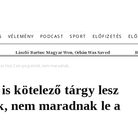
G
VÉLEMÉNY
PODCAST
SPORT
ELŐFIZETÉS
ELŐ
László Bartus: Magyar Won, Orbán Was Saved
B
esz Hszi Csin-ping elnök, nem maradnak...
s kötelező tárgy lesz
k, nem maradnak le a