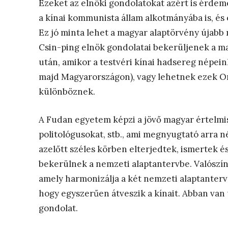
Ezeket az elnöki gondolatokat azért is érdem
a kínai kommunista állam alkotmányába is, és e
Ez jó minta lehet a magyar alaptörvény újabb
Csin-ping elnök gondolatai bekerüljenek a m
után, amikor a testvéri kínai hadsereg népei
majd Magyarországon), vagy lehetnek ezek Or
különböznek.
A Fudan egyetem képzi a jövő magyar értelmis
politológusokat, stb., ami megnyugtató arra 
azelőtt széles körben elterjedtek, ismertek é
bekerülnek a nemzeti alaptantervbe. Valószín
amely harmonizálja a két nemzeti alaptanterv
hogy egyszerűen átveszik a kínait. Abban van 
gondolat.