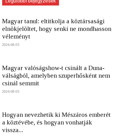
Legutóbbi bejegyzések
Magyar tanul: eltitkolja a köztársasági
elnökjelöltet, hogy senki ne mondhasson
véleményt
2026-08-05
Magyar valóságshow-t csinált a Duna-
válságból, amelyben szuperhősként nem
csinál semmit
2026-08-05
Hogyan nevezhetik ki Mészáros emberét
a köztévébe, és hogyan vonhatják
vissza...