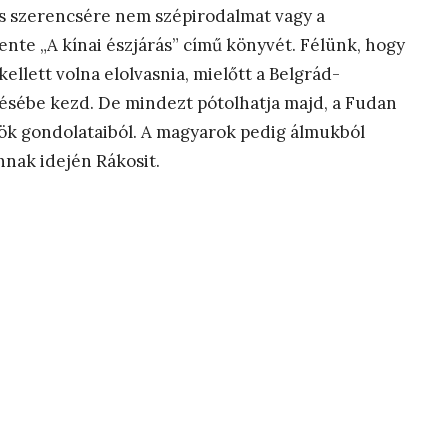
és szerencsére nem szépirodalmat vagy a
ente „A kínai észjárás” című könyvét. Félünk, hogy
kellett volna elolvasnia, mielőtt a Belgrád-
ésébe kezd. De mindezt pótolhatja majd, a Fudan
nök gondolataiból. A magyarok pedig álmukból
annak idején Rákosit.