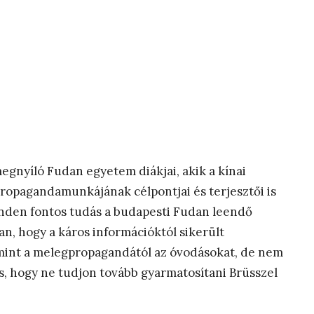
gnyíló Fudan egyetem diákjai, akik a kínai
ropagandamunkájának célpontjai és terjesztői is
inden fontos tudás a budapesti Fudan leendő
an, hogy a káros információktól sikerült
mint a melegpropagandától az óvodásokat, de nem
udás, hogy ne tudjon tovább gyarmatosítani Brüsszel