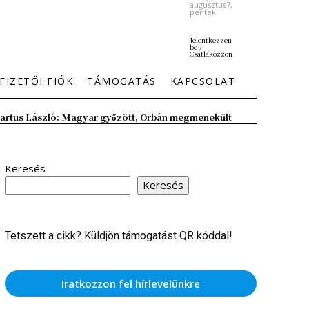
augusztus7,
péntek
Jelentkezzen
be /
Csatlakozzon
FIZETŐI FIÓK
TÁMOGATÁS
KAPCSOLAT
artus László: Magyar győzött, Orbán megmenekült
Keresés
Keresés
Tetszett a cikk? Küldjön támogatást QR kóddal!
Iratkozzon fel hírlevelünkre