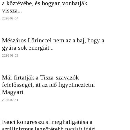
a köztévébe, és hogyan vonhatják
vissza...
2026-08-04
Mészáros Lőrinccel nem az a baj, hogy a
gyára sok energiát...
2026-08-03
Már firtatják a Tisza-szavazók
felelősségét, itt az idő figyelmeztetni
Magyart
2026-07-31
Fauci kongresszusi meghallgatása a
sztálinizmus legsötétebb napjait idézi