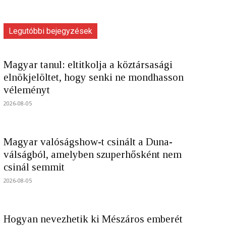
Legutóbbi bejegyzések
Magyar tanul: eltitkolja a köztársasági
elnökjelöltet, hogy senki ne mondhasson
véleményt
2026-08-05
Magyar valóságshow-t csinált a Duna-
válságból, amelyben szuperhősként nem
csinál semmit
2026-08-05
Hogyan nevezhetik ki Mészáros emberét