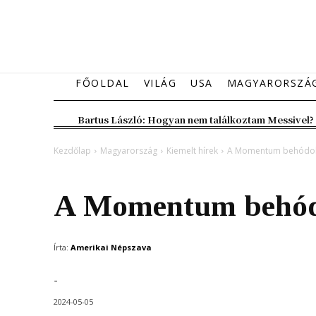
FŐOLDAL
VILÁG
USA
MAGYARORSZÁ
Bartus László: Hogyan nem találkoztam Messivel?
Kezdőlap
Magyarország
Kiemelt hírek
A Momentum behódol
Magyarország
Kiemelt hírek
A Momentum behód
Írta:
Amerikai Népszava
-
2024-05-05