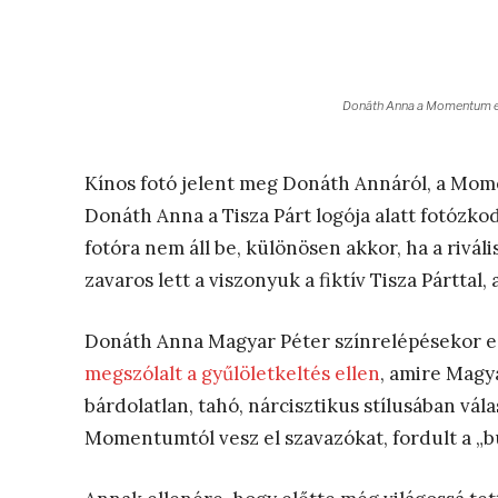
Donáth Anna a Momentum eln
Kínos fotó jelent meg Donáth Annáról, a Mo
Donáth Anna a Tisza Párt logója alatt fotózkod
fotóra nem áll be, különösen akkor, ha a riváli
zavaros lett a viszonyuk a fiktív Tisza Párttal
Donáth Anna Magyar Péter színrelépésekor eg
megszólalt a gyűlöletkeltés ellen
, amire Magy
bárdolatlan, tahó, nárcisztikus stílusában vál
Momentumtól vesz el szavazókat, fordult a „