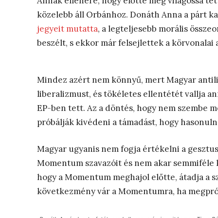
Annak ellenére, hogy előtte még világossá tet
közelebb áll Orbánhoz. Donáth Anna a párt 
jegyeit mutatta
, a legteljesebb morális össz
beszélt, s ekkor már felsejlettek a körvonala
Mindez azért nem könnyű, mert Magyar antilibe
liberalizmust, és tökéletes ellentétét vallja 
EP-ben tett. Az a döntés, hogy nem szembe 
próbálják kivédeni a támadást, hogy hasonuln
Magyar ugyanis nem fogja értékelni a gesztus
Momentum szavazóit és nem akar semmiféle koa
hogy a Momentum meghajol előtte, átadja a sz
következmény vár a Momentumra, ha megprób