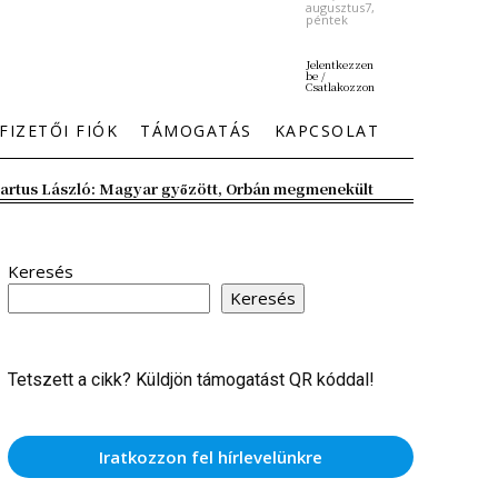
augusztus7,
péntek
Jelentkezzen
be /
Csatlakozzon
FIZETŐI FIÓK
TÁMOGATÁS
KAPCSOLAT
artus László: Magyar győzött, Orbán megmenekült
Keresés
Keresés
Tetszett a cikk? Küldjön támogatást QR kóddal!
Iratkozzon fel hírlevelünkre