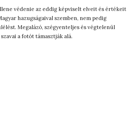
ne védenie az eddig képviselt elveit és értékeit
n Magyar hazugságaival szemben, nem pedig
úlélést. Megalázó, szégyenteljes és végtelenül
zavai a fotót támasztják alá.