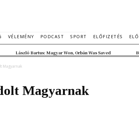
G
VÉLEMÉNY
PODCAST
SPORT
ELŐFIZETÉS
ELŐ
László Bartus: Magyar Won, Orbán Was Saved
B
t Magyarnak
olt Magyarnak