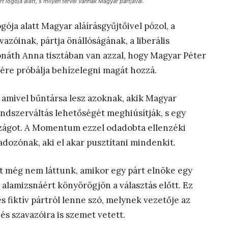
 logója alatt, s milyen tervei vannak Magyar pártjával.
gója alatt Magyar aláírásgyűjtőivel pózol, a
vazóinak, pártja önállóságának, a liberális
náth Anna tisztában van azzal, hogy Magyar Péter
nére próbálja behízelegni magát hozzá.
 amivel bűntársa lesz azoknak, akik Magyar
dszerváltás lehetőségét meghiúsítják, s egy
országot. A Momentum ezzel odadobta ellenzéki
adozónak, aki el akar pusztítani mindenkit.
t még nem láttunk, amikor egy párt elnöke egy
y alamizsnáért könyörögjön a választás előtt. Ez
 fiktív pártról lenne szó, melynek vezetője az
s szavazóira is szemet vetett.