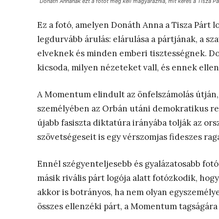
Donáth Annának ezt a fotót meg kell magyaráznia, mit keres a Tisza Párt
Ez a fotó, amelyen Donáth Anna a Tisza Párt lo
legdurvább árulás: elárulása a pártjának, a sza
elveknek és minden emberi tisztességnek. Do
kicsoda, milyen nézeteket vall, és ennek elle
A Momentum elindult az önfelszámolás útján,
személyében az Orbán utáni demokratikus ren
újabb fasiszta diktatúra irányába tolják az 
szövetségeseit is egy vérszomjas fideszes rag
Ennél szégyenteljesebb és gyalázatosabb fotó
másik rivális párt logója alatt fotózkodik, hog
akkor is botrányos, ha nem olyan egyszemélyes
összes ellenzéki párt, a Momentum tagságára é