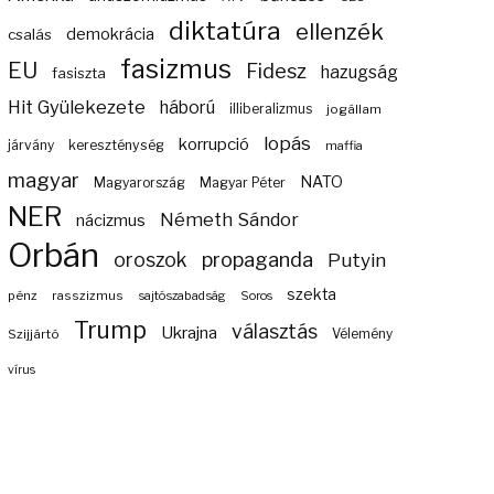
diktatúra
ellenzék
demokrácia
csalás
fasizmus
EU
Fidesz
hazugság
fasiszta
Hit Gyülekezete
háború
illiberalizmus
jogállam
lopás
korrupció
járvány
kereszténység
maffia
magyar
NATO
Magyarország
Magyar Péter
NER
Németh Sándor
nácizmus
Orbán
propaganda
oroszok
Putyin
szekta
pénz
rasszizmus
sajtószabadság
Soros
Trump
választás
Ukrajna
Szijjártó
Vélemény
vírus