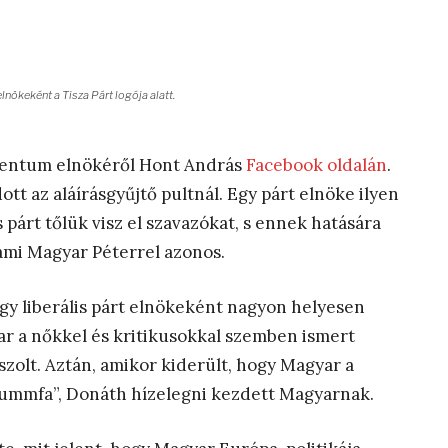
ökeként a Tisza Párt logója alatt.
mentum elnökéről Hont András
Facebook oldalán
.
ott az aláírásgyűjtő pultnál. Egy párt elnöke ilyen
s párt tőlük visz el szavazókat, s ennek hatására
, ami Magyar Péterrel azonos.
y liberális párt elnökeként nagyon helyesen
ar a nőkkel és kritikusokkal szemben ismert
aszolt. Aztán, amikor kiderült, hogy Magyar a
bummfa”, Donáth hízelegni kezdett Magyarnak.