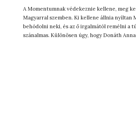
A Momentumnak védekeznie kellene, meg kelle
Magyarral szemben. Ki kellene állnia nyílta
behódolni neki, és az ő irgalmától remélni a t
szánalmas. Különösen úgy, hogy Donáth Anna s