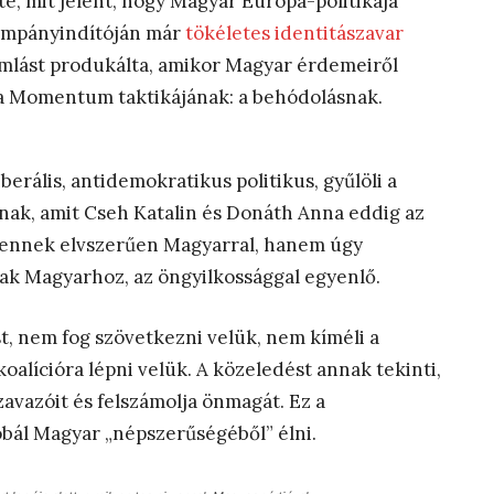
te, mit jelent, hogy Magyar Európa-politikája
kampányindítóján már
tökéletes identitászavar
eomlást produkálta, amikor Magyar érdemeiről
i a Momentum taktikájának: a behódolásnak.
rális, antidemokratikus politikus, gyűlöli a
annak, amit Cseh Katalin és Donáth Anna eddig az
mennek elvszerűen Magyarral, hanem úgy
ak Magyarhoz, az öngyilkossággal egyenlő.
t, nem fog szövetkezni velük, nem kíméli a
lícióra lépni velük. A közeledést annak tekinti,
avazóit és felszámolja önmagát. Ez a
ál Magyar „népszerűségéből” élni.