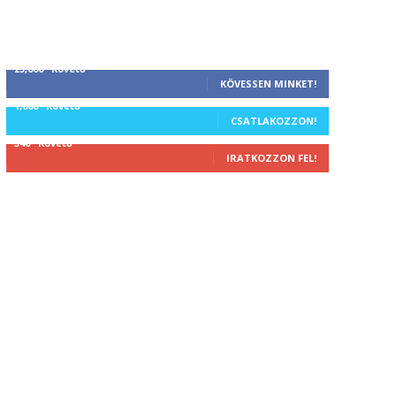
25,000
Követő
KÖVESSEN MINKET!
1,000
Követő
CSATLAKOZZON!
340
Követő
IRATKOZZON FEL!