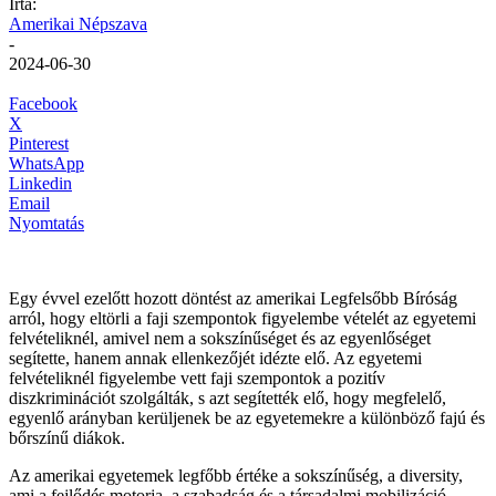
Írta:
Amerikai Népszava
-
2024-06-30
Facebook
X
Pinterest
WhatsApp
Linkedin
Email
Nyomtatás
Egy évvel ezelőtt hozott döntést az amerikai Legfelsőbb Bíróság
arról, hogy eltörli a faji szempontok figyelembe vételét az egyetemi
felvételiknél, amivel nem a sokszínűséget és az egyenlőséget
segítette, hanem annak ellenkezőjét idézte elő. Az egyetemi
felvételiknél figyelembe vett faji szempontok a pozitív
diszkriminációt szolgálták, s azt segítették elő, hogy megfelelő,
egyenlő arányban kerüljenek be az egyetemekre a különböző fajú és
bőrszínű diákok.
Az amerikai egyetemek legfőbb értéke a sokszínűség, a diversity,
ami a fejlődés motorja, a szabadság és a társadalmi mobilizáció