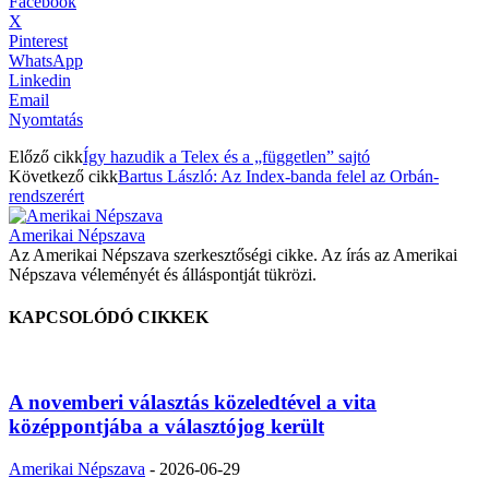
Facebook
X
Pinterest
WhatsApp
Linkedin
Email
Nyomtatás
Előző cikk
Így hazudik a Telex és a „független” sajtó
Következő cikk
Bartus László: Az Index-banda felel az Orbán-
rendszerért
Amerikai Népszava
Az Amerikai Népszava szerkesztőségi cikke. Az írás az Amerikai
Népszava véleményét és álláspontját tükrözi.
KAPCSOLÓDÓ CIKKEK
A novemberi választás közeledtével a vita
középpontjába a választójog került
Amerikai Népszava
-
2026-06-29