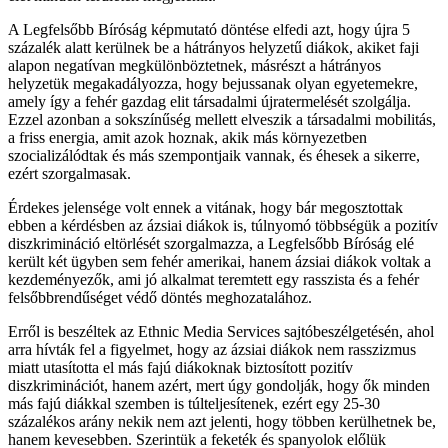
A Legfelsőbb Bíróság képmutató döntése elfedi azt, hogy újra 5
százalék alatt kerülnek be a hátrányos helyzetű diákok, akiket faji
alapon negatívan megkülönböztetnek, másrészt a hátrányos
helyzetük megakadályozza, hogy bejussanak olyan egyetemekre,
amely így a fehér gazdag elit társadalmi újratermelését szolgálja.
Ezzel azonban a sokszínűség mellett elveszik a társadalmi mobilitás,
a friss energia, amit azok hoznak, akik más környezetben
szocializálódtak és más szempontjaik vannak, és éhesek a sikerre,
ezért szorgalmasak.
Érdekes jelensége volt ennek a vitának, hogy bár megosztottak
ebben a kérdésben az ázsiai diákok is, túlnyomó többségük a pozitív
diszkrimináció eltörlését szorgalmazza, a Legfelsőbb Bíróság elé
került két ügyben sem fehér amerikai, hanem ázsiai diákok voltak a
kezdeményezők, ami jó alkalmat teremtett egy rasszista és a fehér
felsőbbrendűséget védő döntés meghozatalához.
Erről is beszéltek az Ethnic Media Services sajtóbeszélgetésén, ahol
arra hívták fel a figyelmet, hogy az ázsiai diákok nem rasszizmus
miatt utasította el más fajú diákoknak biztosított pozitív
diszkriminációt, hanem azért, mert úgy gondolják, hogy ők minden
más fajú diákkal szemben is túlteljesítenek, ezért egy 25-30
százalékos arány nekik nem azt jelenti, hogy többen kerülhetnek be,
hanem kevesebben. Szerintük a feketék és spanyolok előlük