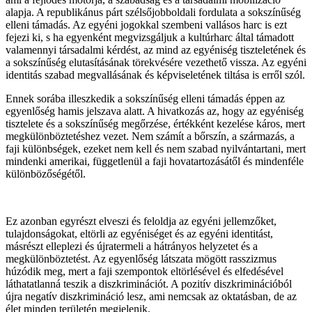
alapja. A republikánus párt szélsőjobboldali fordulata a sokszínűség
elleni támadás. Az egyéni jogokkal szembeni vallásos harc is ezt
fejezi ki, s ha egyenként megvizsgáljuk a kultúrharc által támadott
valamennyi társadalmi kérdést, az mind az egyéniség tiszteletének és
a sokszínűség elutasításának törekvésére vezethető vissza. Az egyéni
identitás szabad megvallásának és képviseletének tiltása is erről szól.
Ennek sorába illeszkedik a sokszínűség elleni támadás éppen az
egyenlőség hamis jelszava alatt. A hivatkozás az, hogy az egyéniség
tisztelete és a sokszínűség megőrzése, értékként kezelése káros, mert
megkülönböztetéshez vezet. Nem számít a bőrszín, a származás, a
faji különbségek, ezeket nem kell és nem szabad nyilvántartani, mert
mindenki amerikai, függetlenül a faji hovatartozásátől és mindenféle
különbözőségétől.
Ez azonban egyrészt elveszi és feloldja az egyéni jellemzőket,
tulajdonságokat, eltörli az egyéniséget és az egyéni identitást,
másrészt elleplezi és újratermeli a hátrányos helyzetet és a
megkülönböztetést. Az egyenlőség látszata mögött rasszizmus
húzódik meg, mert a faji szempontok eltörlésével és elfedésével
láthatatlanná teszik a diszkriminációt. A pozitív diszkriminációból
újra negatív diszkrimináció lesz, ami nemcsak az oktatásban, de az
élet minden területén megjelenik.