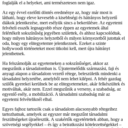
foglalják el a helyeket, ami természetesen nem igaz.
Az egy évvel ezelőtti döntés eredménye az, hogy már most is
látható, hogy eleve kevesebb a kisebbségi és hátrányos helyzetű
diákok jelentkezése, mert esélyük sincs a bekerülésre. Az egyetemi
felvételi esszék legnagyobb része éppen az egyetemek által
felértékelt sokszínűség jegyében születtek, és ahhoz kapcsolódtak,
hogy milyen hátrányos helyzetből és milyen környezetből jutottak el
oda, hogy egy elitegyetemre jelentkeznek. Ezeket a szinte
hollywoodi történeteket most titkolni kell, mert újra hátrányt
jelenthetnek.
Ha felszámolják az egyetemeken a sokszínűséget, akkor az
megszűnik a társadalomban is. Újratermelődik származási, faji és
anyagi alapon a társadalom vezető rétege, beleszületik mindenki a
társadalmi helyzetébe, amelyből nem lehet kilépni. A fehér gazdag
szülők gyerekei kerülnek be az elitegyetemekre, akár felkészültek és
motiváltak, akár nem. Ezzel megszűnik a verseny, a szabadság, az
egyenlő esély, a mobilizáció. A társadalmi szabadság már az
egyetemi felvételiknél elhal.
Egyes fajhoz tartozók csak a társadalom alacsonyabb rétegeihez
tartozhatnak, amelyek az egyszer már megszűnt társadalmi
feszültségeket újraélesztik. A szakértők egyetértettek abban, hogy a
szövetségi segélyekkel – és így a beiratkozási kötelezettségekkel –