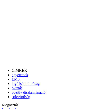
CÍMKÉK
egyetemek
EMS
legfelsőbb bíróság
oktatás
pozitív diszkrimináció
sokszínűség
Megosztás