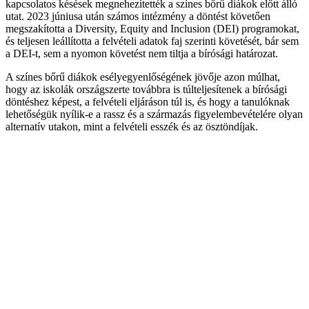
kapcsolatos késések megnehezítették a színes bőrű diákok előtt álló
utat. 2023 júniusa után számos intézmény a döntést követően
megszakította a Diversity, Equity and Inclusion (DEI) programokat,
és teljesen leállította a felvételi adatok faj szerinti követését, bár sem
a DEI-t, sem a nyomon követést nem tiltja a bírósági határozat.
A színes bőrű diákok esélyegyenlőségének jövője azon múlhat,
hogy az iskolák országszerte továbbra is túlteljesítenek a bírósági
döntéshez képest, a felvételi eljáráson túl is, és hogy a tanulóknak
lehetőségük nyílik-e a rassz és a származás figyelembevételére olyan
alternatív utakon, mint a felvételi esszék és az ösztöndíjak.