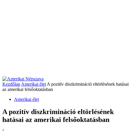
Kezdőlap
Amerikai élet
A pozitív diszkrimináció eltörlésének hatásai
az amerikai felsőoktatásban
Amerikai élet
A pozitív diszkrimináció eltörlésének
hatásai az amerikai felsőoktatásban