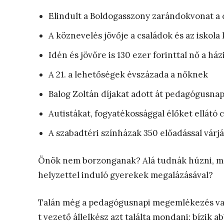
Elindult a Boldogasszony zarándokvonat a 
A köznevelés jövője a családok és az iskola
Idén és jövőre is 130 ezer forinttal nő a há
A 21. a lehetőségek évszázada a nőknek
Balog Zoltán díjakat adott át pedagógusna
Autistákat, fogyatékossággal élőket ellátó c
A szabadtéri színházak 350 előadással várj
Önök nem borzonganak? Alá tudnák húzni, mel
helyzettel induló gyerekek megalázásával?
Talán még a pedagógusnapi megemlékezés va
t vezető állelkész azt találta mondani: bízik 