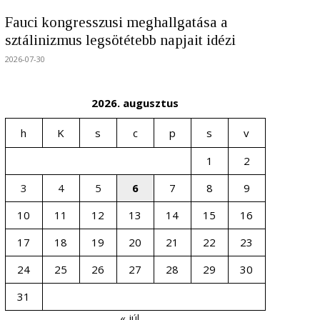
Fauci kongresszusi meghallgatása a
sztálinizmus legsötétebb napjait idézi
2026-07-30
2026. augusztus
h
K
s
c
p
s
v
1
2
3
4
5
6
7
8
9
10
11
12
13
14
15
16
17
18
19
20
21
22
23
24
25
26
27
28
29
30
31
« júl