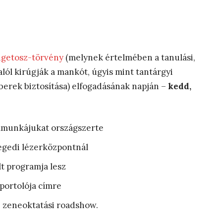
igetosz-törvény
(melynek értelmében a tanulási,
lól kirúgják a mankót, úgyis mint tantárgyi
erek biztosítása) elfogadásának napján –
kedd,
ommunkájukat országszerte
zegedi lézerközpontnál
t programja lesz
portolója címre
 zeneoktatási roadshow.