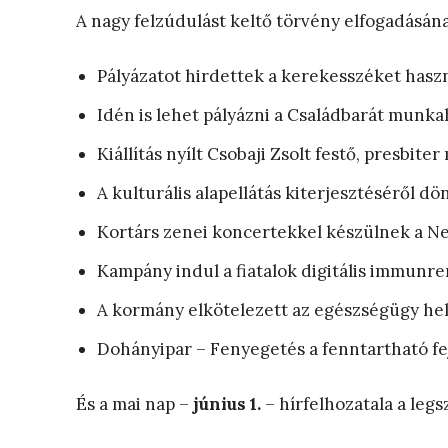
A nagy felzúdulást keltő törvény elfogadásá
Pályázatot hirdettek a kerekesszéket hasz
Idén is lehet pályázni a Családbarát munka
Kiállítás nyílt Csobaji Zsolt festő, presbit
A kulturális alapellátás kiterjesztéséről dön
Kortárs zenei koncertekkel készülnek a N
Kampány indul a fiatalok digitális immunr
A kormány elkötelezett az egészségügy hel
Dohányipar – Fenyegetés a fenntartható fe
És a mai nap –
június 1.
– hírfelhozatala a legs