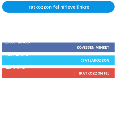
Iratkozzon fel hírlevelünkre
25,000
Követő
KÖVESSEN MINKET!
1,000
Követő
CSATLAKOZZON!
340
Követő
IRATKOZZON FEL!