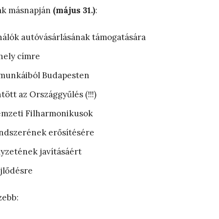
nak másnapján
(május 31.)
:
nálók autóvásárlásának támogatására
hely címre
er munkáiból Budapesten
tött az Országgyűlés (!!!)
emzeti Filharmonikusok
endszerének erősítésére
yzetének javításáért
jlődésre
zebb: