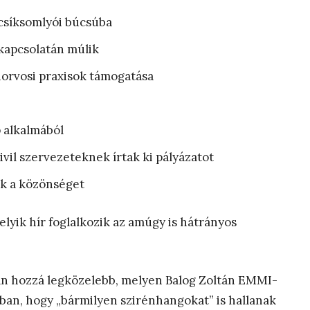
csíksomlyói búcsúba
 kapcsolatán múlik
ziorvosi praxisok támogatása
p alkalmából
ivil szervezeteknek írtak ki pályázatot
ák a közönséget
yik hír foglalkozik az amúgy is hátrányos
n hozzá legközelebb, melyen Balog Zoltán EMMI-
abban, hogy „bármilyen szirénhangokat” is hallanak