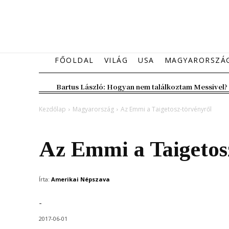
FŐOLDAL
VILÁG
USA
MAGYARORSZÁ
Bartus László: Hogyan nem találkoztam Messivel?
Kezdőlap
Magyarország
Az Emmi a Taigetosz-törvényről
Magyarország
Az Emmi a Taigetos
Írta:
Amerikai Népszava
-
2017-06-01