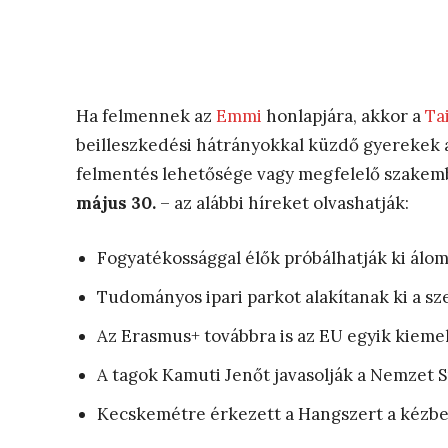
Ha felmennek az
Emmi
honlapjára, akkor a
Ta
beilleszkedési hátrányokkal küzdő gyerekek a
felmentés lehetősége vagy megfelelő szakemb
május 30.
– az alábbi híreket olvashatják:
Fogyatékossággal élők próbálhatják ki ál
Tudományos ipari parkot alakítanak ki a s
Az Erasmus+ továbbra is az EU egyik kiemel
A tagok Kamuti Jenőt javasolják a Nemzet S
Kecskemétre érkezett a Hangszert a kézbe