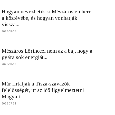
Hogyan nevezhetik ki Mészáros emberét
a köztévébe, és hogyan vonhatják
vissza...
2026-08-04
Mészáros Lőrinccel nem az a baj, hogy a
gyára sok energiát...
2026-08-03
Már firtatják a Tisza-szavazók
felelősségét, itt az idő figyelmeztetni
Magyart
2026-07-31