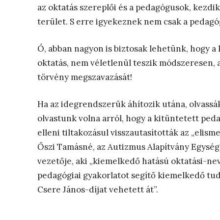
az oktatás szereplői és a pedagógusok, kezdi
terület. S erre igyekeznek nem csak a pedagó
Ó, abban nagyon is biztosak lehetünk, hogy a 
oktatás, nem véletlenül teszik módszeresen, a
törvény megszavazását!
Ha az idegrendszerük áhítozik utána, olvassá
olvastunk volna arról, hogy a kitüntetett pe
elleni tiltakozásul visszautasították az „eli
Őszi Tamásné, az Autizmus Alapítvány Egysé
vezetője, aki „kiemelkedő hatású oktatási-ne
pedagógiai gyakorlatot segítő kiemelkedő t
Csere János-díjat vehetett át”.