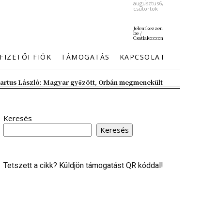
augusztus6,
csütörtök
Jelentkezzen
be /
Csatlakozzon
FIZETŐI FIÓK
TÁMOGATÁS
KAPCSOLAT
artus László: Magyar győzött, Orbán megmenekült
Keresés
Keresés
Tetszett a cikk? Küldjön támogatást QR kóddal!