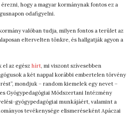
k érezni, hogy a magyar kormánynak fontos ez a
gusnapon odafigyelni.
kormány valóban tudja, milyen fontos a terület az
laposan eltervelten tönkre, és hallgatják agyon a
k el az egész
hírt
, mi viszont szívesebben
dagógusok a két nappal korábbi embertelen törvény
smerést”, mondjuk – random kiemelek egy nevet –
ges Gyógypedagógiai Módszertani Intézmény
velési-gyógypedagógiai munkájáért, valamint a
udományos tevékenysége elismeréseként Apáczai