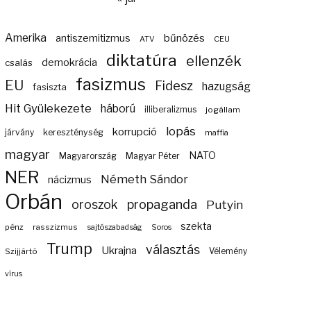
Amerika
bűnözés
antiszemitizmus
ATV
CEU
diktatúra
ellenzék
demokrácia
csalás
fasizmus
EU
Fidesz
hazugság
fasiszta
Hit Gyülekezete
háború
illiberalizmus
jogállam
lopás
korrupció
járvány
kereszténység
maffia
magyar
NATO
Magyarország
Magyar Péter
NER
Németh Sándor
nácizmus
Orbán
propaganda
oroszok
Putyin
szekta
pénz
rasszizmus
sajtószabadság
Soros
Trump
választás
Ukrajna
Szijjártó
Vélemény
vírus