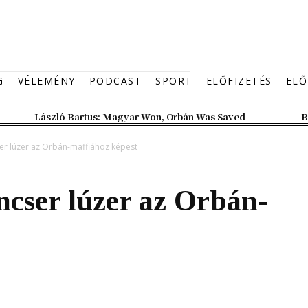
G
VÉLEMÉNY
PODCAST
SPORT
ELŐFIZETÉS
ELŐ
László Bartus: Magyar Won, Orbán Was Saved
B
er lúzer az Orbán-maffiához képest
cser lúzer az Orbán-