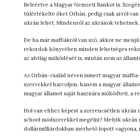
Beleértve a Magyar Nemzeti Bankot is. Szegé
túlértékelte őket Orbán, pedig csak arról van
ukrán lehet. Mindenről az ukránok tehetnek. Íg
De ha már maffiákról van szó, akkor ne menjü
rekordok könyvében minden lehetséges reko
az alvilág működését is, miután nem az államtó
Az Orbán-család néven ismert magyar maffia-c
szervekkel harcoljon, hanem a magyar államot l
magyar államot saját hasznára működteti, a r
Hol van ehhez képest a szerencsétlen ukrán ma
school módszerekkel megélni? Melyik ukrán 
dollármilliárdokban mérhető lopott vagyona,