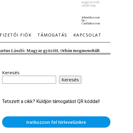
augusztus9,
vasárnap
Jelentkezzen
be /
Csatlakozzon
FIZETŐI FIÓK
TÁMOGATÁS
KAPCSOLAT
artus László: Magyar győzött, Orbán megmenekült
Keresés
Keresés
Tetszett a cikk? Küldjön támogatást QR kóddal!
Iratkozzon fel hírlevelünkre