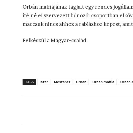
Orbán maffiájának tagjait egy rendes jogálla
ítélné el szervezett bűnözői csoportban elk
maccsuk nincs ahhoz a rabláshoz képest, amit 
Felkészül a Magyar-család.
TAGS
lázár
Mészáros
Orbán
Orbán maffia
Orbán-
Megosztás