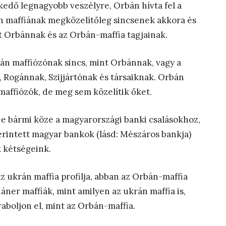
kedő legnagyobb veszélyre, Orbán hívta fel a
án maffiának megközelítőleg sincsenek akkora és
nt Orbánnak és az Orbán-maffia tagjainak.
án maffiózónak sincs, mint Orbánnak, vagy a
 Rogánnak, Szijjártónak és társaiknak. Orbán
maffiózók, de meg sem közelítik őket.
e bármi köze a magyarországi banki csalásokhoz,
érintett magyar bankok (lásd: Mészáros bankja)
 kétségeink.
z ukrán maffia profilja, abban az Orbán-maffia
áner maffiák, mint amilyen az ukrán maffia is,
aboljon el, mint az Orbán-maffia.