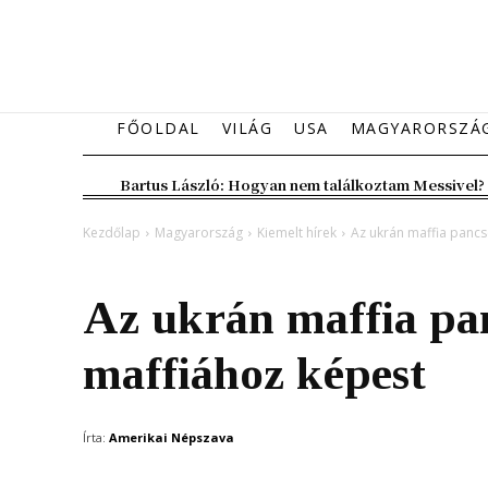
FŐOLDAL
VILÁG
USA
MAGYARORSZÁ
Bartus László: Hogyan nem találkoztam Messivel?
Kezdőlap
Magyarország
Kiemelt hírek
Az ukrán maffia pancs
Magyarország
Kiemelt hírek
Az ukrán maffia pan
maffiához képest
Írta:
Amerikai Népszava