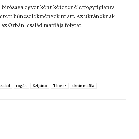
m bírósága egyenként kétezer életfogytiglanra
övetett bűncselekmények miatt. Az ukránoknak
az Orbán-család maffiája folytat.
család
rogán
Szijjártó
Tiborcz
ukrán maffia