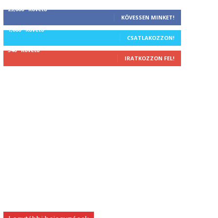
25,000
Követő
KÖVESSEN MINKET!
1,000
Követő
CSATLAKOZZON!
340
Követő
IRATKOZZON FEL!