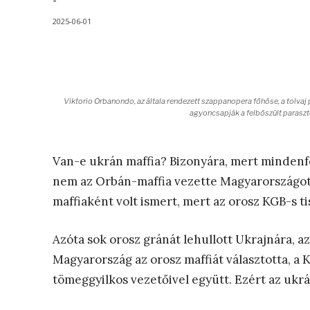
-
2025-06-01
Viktorio Orbanondo, az általa rendezett szappanopera főhőse, a tolvaj
agyoncsapják a felbőszült paraszt
Van-e ukrán maffia? Bizonyára, mert mindenf
nem az Orbán-maffia vezette Magyarországot
maffiaként volt ismert, mert az orosz KGB-s ti
Azóta sok orosz gránát lehullott Ukrajnára, a
Magyarország az orosz maffiát választotta, a 
tömeggyilkos vezetőivel együtt. Ezért az ukrán 