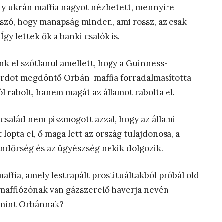
ny ukrán maffia nagyot nézhetett, mennyire
 szó, hogy manapság minden, ami rossz, az csak
y lettek ők a banki csalók is.
nk el szótlanul amellett, hogy a Guinness-
rdot megdöntő Orbán-maffia forradalmasította
l rabolt, hanem magát az államot rabolta el.
salád nem piszmogott azzal, hogy az állami
opta el, ő maga lett az ország tulajdonosa, a
endőrség és az ügyészség nekik dolgozik.
ffia, amely lestrapált prostituáltakból próbál old
maffiózónak van gázszerelő haverja nevén
 mint Orbánnak?