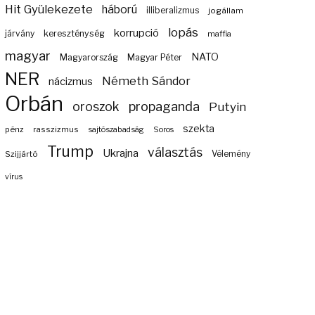
Hit Gyülekezete
háború
illiberalizmus
jogállam
lopás
korrupció
járvány
kereszténység
maffia
magyar
NATO
Magyarország
Magyar Péter
NER
Németh Sándor
nácizmus
Orbán
propaganda
oroszok
Putyin
szekta
pénz
rasszizmus
sajtószabadság
Soros
Trump
választás
Ukrajna
Szijjártó
Vélemény
vírus