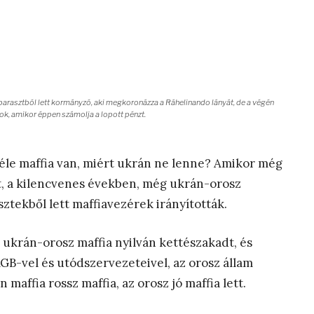
 parasztból lett kormányzó, aki megkoronázza a Ráhelinando lányát, de a végén
ok, amikor éppen számolja a lopott pénzt.
éle maffia van, miért ukrán ne lenne? Amikor még
, a kilencvenes években, még ukrán-orosz
sztekből lett maffiavezérek irányították.
z ukrán-orosz maffia nyilván kettészakadt, és
KGB-vel és utódszervezeteivel, az orosz állam
maffia rossz maffia, az orosz jó maffia lett.