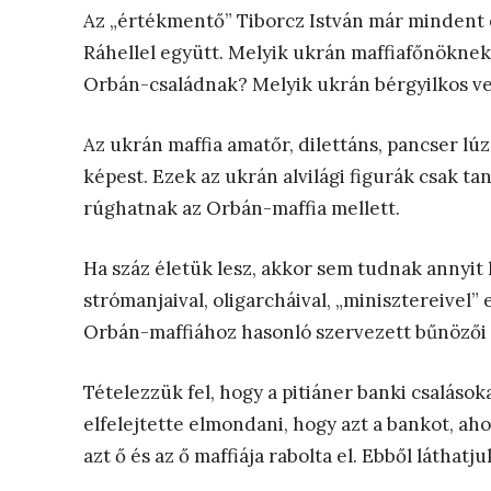
Az „értékmentő” Tiborcz István már mindent el
Ráhellel együtt. Melyik ukrán maffiafőnöknek 
Orbán-családnak? Melyik ukrán bérgyilkos ve
Az ukrán maffia amatőr, dilettáns, pancser l
képest. Ezek az ukrán alvilági figurák csak t
rúghatnak az Orbán-maffia mellett.
Ha száz életük lesz, akkor sem tudnak annyit l
strómanjaival, oligarcháival, „minisztereivel”
Orbán-maffiához hasonló szervezett bűnözői c
Tételezzük fel, hogy a pitiáner banki csalások
elfelejtette elmondani, hogy azt a bankot, aho
azt ő és az ő maffiája rabolta el. Ebből láthat