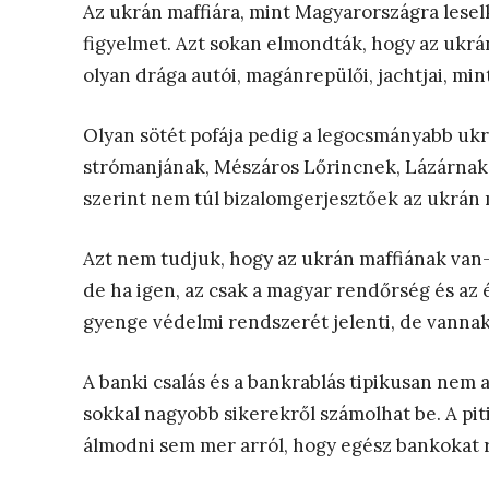
Az ukrán maffiára, mint Magyarországra lesel
figyelmet. Azt sokan elmondták, hogy az ukr
olyan drága autói, magánrepülői, jachtjai, mi
Olyan sötét pofája pedig a legocsmányabb ukr
strómanjának, Mészáros Lőrincnek, Lázárnak,
szerint nem túl bizalomgerjesztőek az ukrán 
Azt nem tudjuk, hogy az ukrán maffiának van-
de ha igen, az csak a magyar rendőrség és az 
gyenge védelmi rendszerét jelenti, de vannak
A banki csalás és a bankrablás tipikusan nem a
sokkal nagyobb sikerekről számolhat be. A piti
álmodni sem mer arról, hogy egész bankokat r