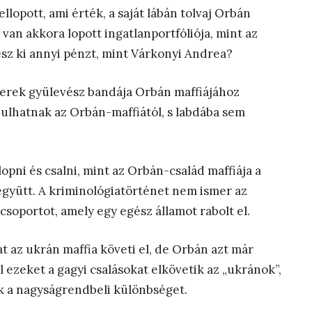
lopott, ami érték, a saját lábán tolvaj Orbán
van akkora lopott ingatlanportfóliója, mint az
sz ki annyi pénzt, mint Várkonyi Andrea?
úzerek gyülevész bandája Orbán maffiájához
anulhatnak az Orbán-maffiától, s labdába sem
opni és csalni, mint az Orbán-család maffiája a
 együtt. A kriminológiatörténet nem ismer az
soportot, amely egy egész államot rabolt el.
at az ukrán maffia követi el, de Orbán azt már
l ezeket a gagyi csalásokat elkövetik az „ukránok”,
juk a nagyságrendbeli különbséget.