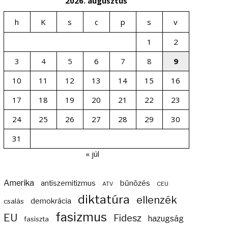
2026. augusztus
h
K
s
c
p
s
v
1
2
3
4
5
6
7
8
9
10
11
12
13
14
15
16
17
18
19
20
21
22
23
24
25
26
27
28
29
30
31
« júl
Amerika
bűnözés
antiszemitizmus
ATV
CEU
diktatúra
ellenzék
demokrácia
csalás
fasizmus
EU
Fidesz
hazugság
fasiszta