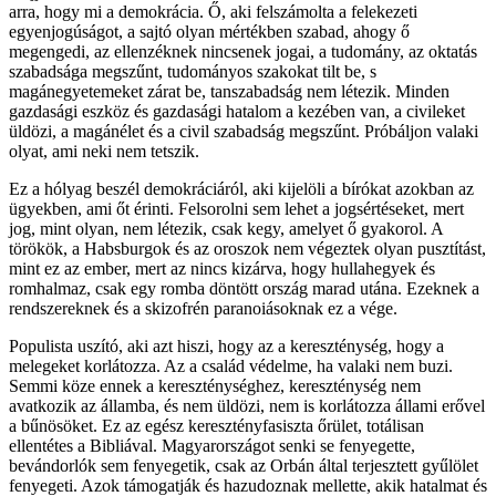
arra, hogy mi a demokrácia. Ő, aki felszámolta a felekezeti
egyenjogúságot, a sajtó olyan mértékben szabad, ahogy ő
megengedi, az ellenzéknek nincsenek jogai, a tudomány, az oktatás
szabadsága megszűnt, tudományos szakokat tilt be, s
magánegyetemeket zárat be, tanszabadság nem létezik. Minden
gazdasági eszköz és gazdasági hatalom a kezében van, a civileket
üldözi, a magánélet és a civil szabadság megszűnt. Próbáljon valaki
olyat, ami neki nem tetszik.
Ez a hólyag beszél demokráciáról, aki kijelöli a bírókat azokban az
ügyekben, ami őt érinti. Felsorolni sem lehet a jogsértéseket, mert
jog, mint olyan, nem létezik, csak kegy, amelyet ő gyakorol. A
törökök, a Habsburgok és az oroszok nem végeztek olyan pusztítást,
mint ez az ember, mert az nincs kizárva, hogy hullahegyek és
romhalmaz, csak egy romba döntött ország marad utána. Ezeknek a
rendszereknek és a skizofrén paranoiásoknak ez a vége.
Populista uszító, aki azt hiszi, hogy az a kereszténység, hogy a
melegeket korlátozza. Az a család védelme, ha valaki nem buzi.
Semmi köze ennek a kereszténységhez, kereszténység nem
avatkozik az államba, és nem üldözi, nem is korlátozza állami erővel
a bűnösöket. Ez az egész keresztényfasiszta őrület, totálisan
ellentétes a Bibliával. Magyarországot senki se fenyegette,
bevándorlók sem fenyegetik, csak az Orbán által terjesztett gyűlölet
fenyegeti. Azok támogatják és hazudoznak mellette, akik hatalmat és