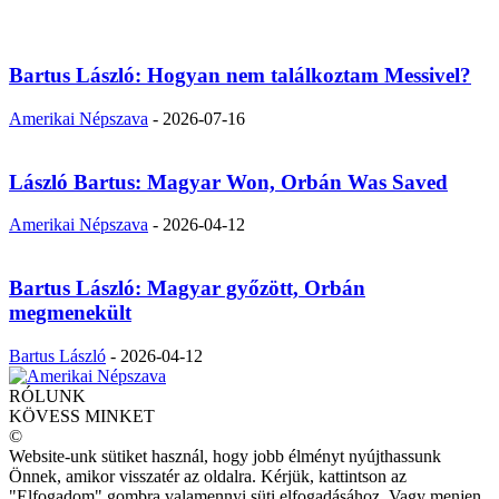
Bartus László: Hogyan nem találkoztam Messivel?
Amerikai Népszava
-
2026-07-16
László Bartus: Magyar Won, Orbán Was Saved
Amerikai Népszava
-
2026-04-12
Bartus László: Magyar győzött, Orbán
megmenekült
Bartus László
-
2026-04-12
RÓLUNK
KÖVESS MINKET
©
Website-unk sütiket használ, hogy jobb élményt nyújthassunk
Önnek, amikor visszatér az oldalra. Kérjük, kattintson az
"Elfogadom" gombra valamennyi süti elfogadásához. Vagy menjen