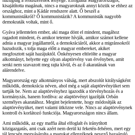
hazugság a rendszerének lényege. Elfoglalta Magyarországot,
kisajátította magának, nincs a magyaroknak annyi közük se ehhez az
országhoz, mint a Kádár rendszere alatt. Ő beszél a
kommunistákról? Ő kommunistázik? A kommunisták nagyobb
demokraták voltak, mint ő.
Gyáva jellemtelen ember, aki maga dönt el mindent, magához
ragadott mindent, és amikor tetemre hívják, amikor számot kellene
adnia a magyar jogállamról, a demokráciáról, akkor a migránsokról
hazudozik, s tolja maga előtt a magyar embereket, akiket
megfosztott saját hazájuktól. Önkényesen eltörölte a magyar
alkotmányt, helyette egy olyan alaptörvény van érvényben, amit
senki nem szavazott meg rajta kívül, és az ő akaratának van
alárendelve.
Magyarország egy alkotmányos válság, mert abszolút királyságként
működik, demokrácia néven, ahol még a saját alaptörvényüket sem
tartják be. Nem az alaptörvényhez igazodik a törvényhozás és a
kormányzás, hanem fordítva: az alaptörvényt igazítják Orbán
személyes akaratához. Megint bejelentette, hogy módosítják az
alaptörvényüket, mert valami ütközne vele. Nincs az alaptörvénynek
kontroll és korlátozó funkciója. Magyarországon nincs állam.
Ami működik, az egy maffia által elfoglalt és iránytított
közigazgatás, ami csak azért nem derül ki feketén-fehéren, mert egy
tál lencsén megvásárolta a magukat ellenzéknek nevező hazaáruló