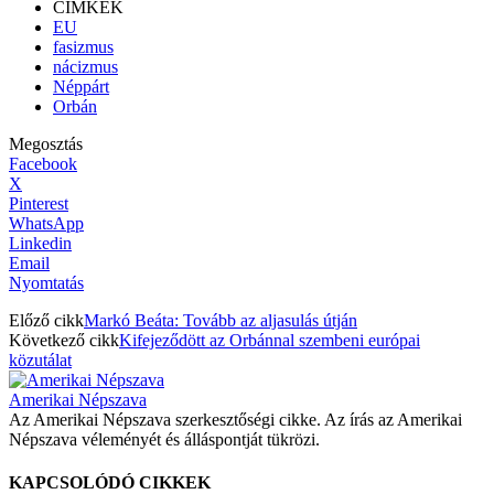
CÍMKÉK
EU
fasizmus
nácizmus
Néppárt
Orbán
Megosztás
Facebook
X
Pinterest
WhatsApp
Linkedin
Email
Nyomtatás
Előző cikk
Markó Beáta: Tovább az aljasulás útján
Következő cikk
Kifejeződött az Orbánnal szembeni európai
közutálat
Amerikai Népszava
Az Amerikai Népszava szerkesztőségi cikke. Az írás az Amerikai
Népszava véleményét és álláspontját tükrözi.
KAPCSOLÓDÓ CIKKEK