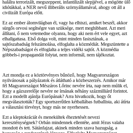
halálra terrorizált, megszeppent, infantilizált slepjjével, a mögötte ülő
idiótákkal, a NER nevű illiberális szörnyállamával, ahogy ott áll a
civilizált Európa előtt.
Ez az ember álomvilágban él, vagy ha elhiszi, amiket beszél, akkor
sürgős orvosi segítségre van szüksége, mert meghibbant. Azt meri
állítani, ő nem vetemedne olyanra, hogy aki nem ért vele egyet, azt
elhallgattasa. Első dolga volt, mint minden fasisztának, a
sajtószabadság felszámolása, elfoglalta a közmédiát. Megszüntette a
Népszabadságot és elfoglalta a teljes vidéki sajtót. A közmédia
göbbels-i propagandát folytat, nem informál, nem tájékoztat.
Azt mondja ez a köztörvényes bűnöző, hogy Magyarországon
nyilvánosak a pályázatok és átlátható a közbeszerzés. Amikor már
fél Magyarországot Mészáros Lőrinc nevére írta, nap nem múlik el,
hogy a gázszerelője nevére ne írnának néhány százmilliárd forintot.
Ezt a modellt ajánlja Európának? Arra hivatkozik, hogy őt
megválasztották? Egy sportszerűtlen kétballábas futballista, aki átírta
a választási törvényt, hogy más ne nyerhessen.
Ezt a kleptokráciát és menekültek éheztetését nevezi
kereszténységnek? Orbán mindennek ellentéte, amit Jézus valaha
mondott és tett. Sátánfajzat, akinek minden szava hazugság, a