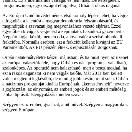
vannak. Ez a liberalizmus válsága, és nem más. De kétségtelen,
programszinten, egy országot elfoglalva, Orbán a rákos daganat.
Az Európai Unió önvédelmének első komoly lépése lehet, ha végre
elfogadják a jelentést a magyar demokrácia felszámolásáról, és
megindítják a szavazati jog megvonásához vezető eljárást. Ezzel
egyidőben kivágják végre ezt a képmutató, hazudozó gazembert a
Néppárt tagjai közül, menjen oda, ahova való: a szélsőjobboldali
frakcióba. Normális esetben, ezt a frakciót kellene kivágni az EU
Parlamentből. Az EU pénzén élnek, s elpusztításán dolgoznak.
Orbán hatalomátvételre készül májusban, és ha most nyer, az üzenet
az európai választók felé, hogy Orbán és náci programja vállalható,
szalonképes. Az operáció nem halasztható, mert a beteg meghal, ha
ezt a rákos daganatot ki nem vágják belőle. Már 2011-ben kellett
volna megtenni legkésőbb, de mindig jobb későn, mint soha. Orbán
a nácizmus programját kínálja Európának, „kereszténynek” nevezve
a jogfosztást, az elnyomást, az emberi jogok és az emberi méltóság
lábbal tiprását. Istengyalázás minden szava.
Szégyen ez az ember, gyalázat, amit művel. Szégyen a magyarokra,
szégyen Európára.