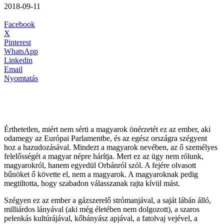
2018-09-11
Facebook
X
Pinterest
WhatsApp
Linkedin
Email
Nyomtatás
Érthetetlen, miért nem sérti a magyarok önérzetét ez az ember, aki
odamegy az Európai Parlamentbe, és az egész országra szégyent
hoz a hazudozásával. Mindezt a magyarok nevében, az ő személyes
felelősségét a magyar népre hárítja. Mert ez az ügy nem rólunk,
magyarokról, hanem egyedül Orbánról szól. A fejére olvasott
bűnöket ő követte el, nem a magyarok. A magyaroknak pedig
megtiltotta, hogy szabadon válasszanak rajta kívül mást.
Szégyen ez az ember a gázszerelő strómanjával, a saját lábán álló,
milliárdos lányával (aki még életében nem dolgozott), a szaros
pelenkás kultúrájával, kőbányász apjával, a fatolvaj vejével, a