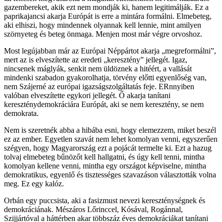
gazembereket, akik ezt nem mondják ki, hanem legitimálják. Ez a
paprikajancsi akarja Európát is erre a mintára formálni. Elmebeteg,
aki elhiszi, hogy mindennek olyannak kell lennie, mint amilyen
szörnyeteg és beteg önmaga. Menjen most már végre orvoshoz.
Most legújabban már az Európai Néppártot akarja „megreformálni”,
mert az is elveszítette az eredeti „keresztény” jellegét. Igaz,
nincsenek máglyák, senkit nem üldöznek a hitéért, a vallását
mindenki szabadon gyakorolhatja, törvény előtti egyenlőség van,
nem Szájerné az európai igazságszolgáltatás feje. ERnnyiben
valóban elveszítette egykori jellegét. Ő akarja tanítani
kereszténydemokráciára Európát, aki se nem keresztény, se nem
demokrata.
Nem is szeretnék abba a hibába esni, hogy elemezzem, miket beszél
ez az ember. Egyetlen szavát nem lehet komolyan venni, egyszerűen
szégyen, hogy Magyarország ezt a pojácát termelte ki. Ezt a hazug
tolvaj elmebeteg bűnözőt kell hallgatni, és úgy kell tenni, mintha
komolyan kellene venni, mintha egy országot képviselne, mintha
demokratikus, egyenlő és tisztességes szavazáson választották volna
meg. Ez egy kalóz.
Orbán egy puccsista, aki a fasizmust nevezi kereszténységnek és
demokráciának. Mészáros Lőrinccel, Kósával, Rogánnal,
Szijjártóval a háttérben akar többszáz éves demokráciákat tanítani