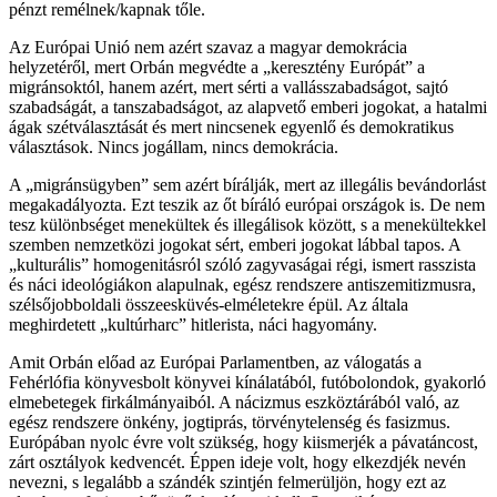
pénzt remélnek/kapnak tőle.
Az Európai Unió nem azért szavaz a magyar demokrácia
helyzetéről, mert Orbán megvédte a „keresztény Európát” a
migránsoktól, hanem azért, mert sérti a vallásszabadságot, sajtó
szabadságát, a tanszabadságot, az alapvető emberi jogokat, a hatalmi
ágak szétválasztását és mert nincsenek egyenlő és demokratikus
választások. Nincs jogállam, nincs demokrácia.
A „migránsügyben” sem azért bírálják, mert az illegális bevándorlást
megakadályozta. Ezt teszik az őt bíráló európai országok is. De nem
tesz különbséget menekültek és illegálisok között, s a menekültekkel
szemben nemzetközi jogokat sért, emberi jogokat lábbal tapos. A
„kulturális” homogenitásról szóló zagyvaságai régi, ismert rasszista
és náci ideológiákon alapulnak, egész rendszere antiszemitizmusra,
szélsőjobboldali összeesküvés-elméletekre épül. Az általa
meghirdetett „kultúrharc” hitlerista, náci hagyomány.
Amit Orbán előad az Európai Parlamentben, az válogatás a
Fehérlófia könyvesbolt könyvei kínálatából, futóbolondok, gyakorló
elmebetegek firkálmányaiból. A nácizmus eszköztárából való, az
egész rendszere önkény, jogtiprás, törvénytelenség és fasizmus.
Európában nyolc évre volt szükség, hogy kiismerjék a pávatáncost,
zárt osztályok kedvencét. Éppen ideje volt, hogy elkezdjék nevén
nevezni, s legalább a szándék szintjén felmerüljön, hogy ezt az