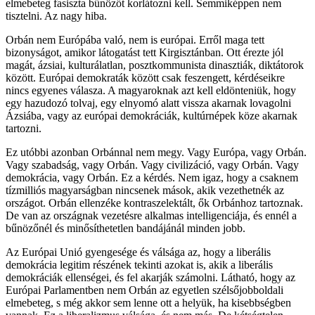
elmebeteg fasiszta bűnözőt korlátozni kell. Semmiképpen nem
tisztelni. Az nagy hiba.
Orbán nem Európába való, nem is európai. Erről maga tett
bizonyságot, amikor látogatást tett Kirgisztánban. Ott érezte jól
magát, ázsiai, kulturálatlan, posztkommunista dinasztiák, diktátorok
között. Európai demokraták között csak feszengett, kérdéseikre
nincs egyenes válasza. A magyaroknak azt kell eldönteniük, hogy
egy hazudozó tolvaj, egy elnyomó alatt vissza akarnak lovagolni
Ázsiába, vagy az európai demokráciák, kultúrnépek köze akarnak
tartozni.
Ez utóbbi azonban Orbánnal nem megy. Vagy Európa, vagy Orbán.
Vagy szabadság, vagy Orbán. Vagy civilizáció, vagy Orbán. Vagy
demokrácia, vagy Orbán. Ez a kérdés. Nem igaz, hogy a csaknem
tízmilliós magyarságban nincsenek mások, akik vezethetnék az
országot. Orbán ellenzéke kontraszelektált, ők Orbánhoz tartoznak.
De van az országnak vezetésre alkalmas intelligenciája, és ennél a
bűnözőnél és minősíthetetlen bandájánál minden jobb.
Az Európai Unió gyengesége és válsága az, hogy a liberális
demokrácia legitim részének tekinti azokat is, akik a liberális
demokráciák ellenségei, és fel akarják számolni. Látható, hogy az
Európai Parlamentben nem Orbán az egyetlen szélsőjobboldali
elmebeteg, s még akkor sem lenne ott a helyük, ha kisebbségben