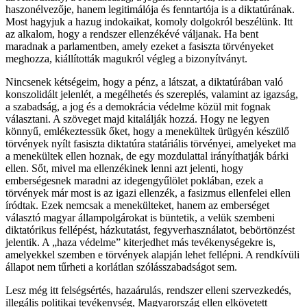
haszonélvezője, hanem legitimálója és fenntartója is a diktatúrának.
Most hagyjuk a hazug indokaikat, komoly dolgokról beszélünk. Itt
az alkalom, hogy a rendszer ellenzékévé váljanak. Ha bent
maradnak a parlamentben, amely ezeket a fasiszta törvényeket
meghozza, kiállították magukról végleg a bizonyítványt.
Nincsenek kétségeim, hogy a pénz, a látszat, a diktatúrában való
konszolidált jelenlét, a megélhetés és szereplés, valamint az igazság,
a szabadság, a jog és a demokrácia védelme közül mit fognak
választani. A szöveget majd kitalálják hozzá. Hogy ne legyen
könnyű, emlékeztessük őket, hogy a menekültek ürügyén készülő
törvények nyílt fasiszta diktatúra statáriális törvényei, amelyeket ma
a menekültek ellen hoznak, de egy mozdulattal irányíthatják bárki
ellen. Sőt, mivel ma ellenzékinek lenni azt jelenti, hogy
emberségesnek maradni az idegengyűlölet poklában, ezek a
törvények már most is az igazi ellenzék, a fasizmus ellenfelei ellen
íródtak. Ezek nemcsak a menekülteket, hanem az emberséget
választó magyar állampolgárokat is büntetik, a velük szembeni
diktatórikus fellépést, házkutatást, fegyverhasználatot, bebörtönzést
jelentik. A „haza védelme” kiterjedhet más tevékenységekre is,
amelyekkel szemben e törvények alapján lehet fellépni. A rendkívüli
állapot nem tűrheti a korlátlan szólásszabadságot sem.
Lesz még itt felségsértés, hazaárulás, rendszer elleni szervezkedés,
illegális politikai tevékenység, Magyarország ellen elkövetett