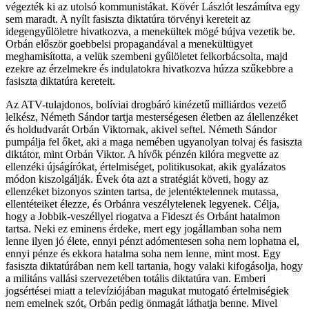
végezték ki az utolsó kommunistákat. Kövér Lászlót leszámítva egy
sem maradt. A nyílt fasiszta diktatúra törvényi kereteit az
idegengyűlöletre hivatkozva, a menekültek mögé bújva vezetik be.
Orbán először goebbelsi propagandával a menekültügyet
meghamisította, a velük szembeni gyűlöletet felkorbácsolta, majd
ezekre az érzelmekre és indulatokra hivatkozva húzza szűkebbre a
fasiszta diktatúra kereteit.
Az ATV-tulajdonos, bolíviai drogbáró kinézetű milliárdos vezető
lelkész, Németh Sándor tartja mesterségesen életben az álellenzéket
és holdudvarát Orbán Viktornak, akivel seftel. Németh Sándor
pumpálja fel őket, aki a maga nemében ugyanolyan tolvaj és fasiszta
diktátor, mint Orbán Viktor. A hívők pénzén kilóra megvette az
ellenzéki újságírókat, értelmiséget, politikusokat, akik gyalázatos
módon kiszolgálják. Évek óta azt a stratégiát követi, hogy az
ellenzéket bizonyos szinten tartsa, de jelentéktelennek mutassa,
ellentéteiket élezze, és Orbánra veszélytelenek legyenek. Célja,
hogy a Jobbik-veszéllyel riogatva a Fideszt és Orbánt hatalmon
tartsa. Neki ez eminens érdeke, mert egy jogállamban soha nem
lenne ilyen jó élete, ennyi pénzt adómentesen soha nem lophatna el,
ennyi pénze és ekkora hatalma soha nem lenne, mint most. Egy
fasiszta diktatúrában nem kell tartania, hogy valaki kifogásolja, hogy
a militáns vallási szervezetében totális diktatúra van. Emberi
jogsértései miatt a televíziójában magukat mutogató értelmiségiek
nem emelnek szót, Orbán pedig önmagát láthatja benne. Mivel