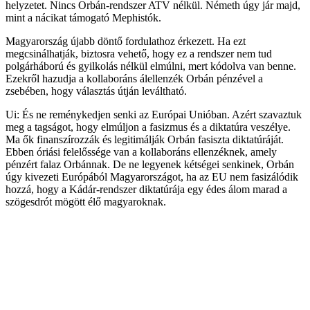
helyzetet. Nincs Orbán-rendszer ATV nélkül. Németh úgy jár majd,
mint a nácikat támogató Mephistók.
Magyarország újabb döntő fordulathoz érkezett. Ha ezt
megcsinálhatják, biztosra vehető, hogy ez a rendszer nem tud
polgárháború és gyilkolás nélkül elmúlni, mert kódolva van benne.
Ezekről hazudja a kollaboráns álellenzék Orbán pénzével a
zsebében, hogy választás útján leváltható.
Ui: És ne reménykedjen senki az Európai Unióban. Azért szavaztuk
meg a tagságot, hogy elmúljon a fasizmus és a diktatúra veszélye.
Ma ők finanszírozzák és legitimálják Orbán fasiszta diktatúráját.
Ebben óriási felelőssége van a kollaboráns ellenzéknek, amely
pénzért falaz Orbánnak. De ne legyenek kétségei senkinek, Orbán
úgy kivezeti Európából Magyarországot, ha az EU nem fasizálódik
hozzá, hogy a Kádár-rendszer diktatúrája egy édes álom marad a
szögesdrót mögött élő magyaroknak.