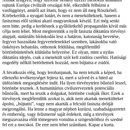
rajtunk Európa civilizált országai felé, elkezdték felhúzni a
vasfüggönyt, amiről azt írtam, hogy ez nem áll meg Röszkénél.
Körbekerítik a nyugati határt, és nem a menekülteknek, hanem a
fasiszmus elől szökni akaró magyaroknak készül. Ezt még senki
nem hitte, pedig a kerítésnek a gyűlöletkeltő propagandán kívül más
célja nem lehet. Most megteremtik a nyílt fasiszta diktatúra törvényi
alapjait, statáriális bíráskodás lesz a határon, katonaság bevetése,
fegyver használata fegyvertelenekkel szemben, lakásokba való
önkényes behatolás, otthonok feldúlása, megfélemlítő
börtönbüntetések kilátásba helyezése. Ez olyan, mint a nyilas
diktatúra idején, csak a menekült szót kell zsidóra cserélni. Hatósági
engedély nélkül betörhetnek hozzád, nem bújtatsz-e zsidót.
A hivatkozás elég, hogy lerohanjanak, ha nem tetszik a képed, ha
ellenzéki tevékenységet fejtesz ki, mert a szíved és a hited az
üldözöttek megsegítésére indít. Ha ilyen törvénytelen bűnöző leszel,
börtönbe tesznek. A humanitárius civilszervezetek potenciális
bűnözők, mert ha teszik a dolgukat, börtönbe csukják őket. Ezek a
törvények megfélemlítik azokat is, akik nem akartak menekülteket
ápolni, „bújtatni”, vagy nem akarták a felcsúti fasiszta drótját
megrongálni. Ha lenne a magyar népben kurázsi, szabadságszeretet
és emberség, vagy felismerné saját érdekeit, még a törvények
megszavazása előtt tömegesen vonulna a szögesdróthoz és szedné
fel ezt a mocskot. De erre nem lehet számítani. Kapar a kurta.