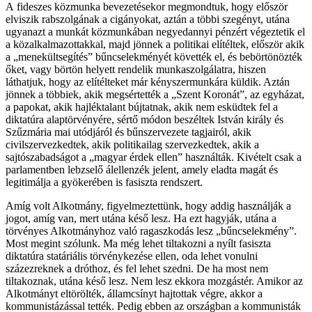
A fideszes közmunka bevezetésekor megmondtuk, hogy először
elviszik rabszolgának a cigányokat, aztán a többi szegényt, utána
ugyanazt a munkát közmunkában negyedannyi pénzért végeztetik el
a közalkalmazottakkal, majd jönnek a politikai elítéltek, először akik
a „menekültsegítés” bűncselekményét követték el, és bebörtönözték
őket, vagy börtön helyett rendelik munkaszolgálatra, hiszen
láthatjuk, hogy az elítélteket már kényszermunkára küldik. Aztán
jönnek a többiek, akik megsértették a „Szent Koronát”, az egyházat,
a papokat, akik hajléktalant bújtatnak, akik nem esküdtek fel a
diktatúra alaptörvényére, sértő módon beszéltek István király és
Szűzmária mai utódjáról és bűnszervezete tagjairól, akik
civilszervezkedtek, akik politikailag szervezkedtek, akik a
sajtószabadságot a „magyar érdek ellen” használták. Kivételt csak a
parlamentben lebzselő álellenzék jelent, amely eladta magát és
legitimálja a gyökerében is fasiszta rendszert.
Amíg volt Alkotmány, figyelmeztettünk, hogy addig használják a
jogot, amíg van, mert utána késő lesz. Ha ezt hagyják, utána a
törvényes Alkotmányhoz való ragaszkodás lesz „bűncselekmény”.
Most megint szólunk. Ma még lehet tiltakozni a nyílt fasiszta
diktatúra statáriális törvénykezése ellen, oda lehet vonulni
százezreknek a dróthoz, és fel lehet szedni. De ha most nem
tiltakoznak, utána késő lesz. Nem lesz ekkora mozgástér. Amikor az
Alkotmányt eltörölték, államcsínyt hajtottak végre, akkor a
kommunistázással tették. Pedig ebben az országban a kommunisták