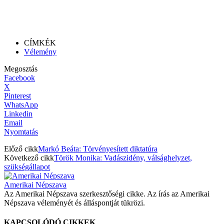
CÍMKÉK
Vélemény
Megosztás
Facebook
X
Pinterest
WhatsApp
Linkedin
Email
Nyomtatás
Előző cikk
Markó Beáta: Törvényesített diktatúra
Következő cikk
Török Monika: Vadászidény, válsághelyzet,
szükségállapot
Amerikai Népszava
Az Amerikai Népszava szerkesztőségi cikke. Az írás az Amerikai
Népszava véleményét és álláspontját tükrözi.
KAPCSOLÓDÓ CIKKEK