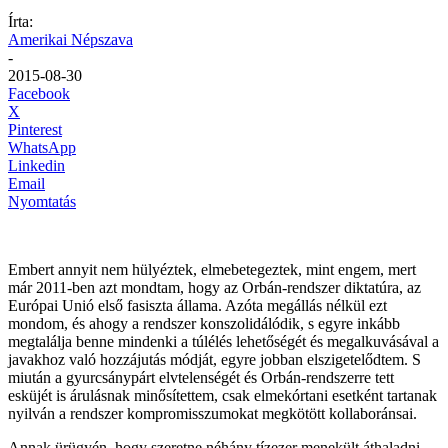
Írta:
Amerikai Népszava
-
2015-08-30
Facebook
X
Pinterest
WhatsApp
Linkedin
Email
Nyomtatás
Embert annyit nem hülyéztek, elmebetegeztek, mint engem, mert
már 2011-ben azt mondtam, hogy az Orbán-rendszer diktatúra, az
Európai Unió első fasiszta állama. Azóta megállás nélkül ezt
mondom, és ahogy a rendszer konszolidálódik, s egyre inkább
megtalálja benne mindenki a túlélés lehetőségét és megalkuvásával a
javakhoz való hozzájutás módját, egyre jobban elszigetelődtem. S
miután a gyurcsánypárt elvtelenségét és Orbán-rendszerre tett
esküjét is árulásnak minősítettem, csak elmekórtani esetként tartanak
nyilván a rendszer kompromisszumokat megkötött kollaboránsai.
Annak ürügyén, hogy szeretne néhány tízezer menekült áthaladni