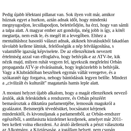
Pedig újabb lélektani pillanat van. Sok ilyen volt már, amikor
húznak egyet a hurkon, aztán adnak időt, hogy mindenki
megnyugodjon, lecsillapodjon, beletörődjön, ha érzi, hogy van sámli
a talpa alatt. A magyar ember azt gondolja, még jobb is így, a kötél
megtartja, nem esik le, és megél itt a levegőben. Ehhez a
mentalitáshoz hasonló választ adnak, akiknek hivatásukból fakadóan
távolabb kellene látniuk, felelősségük a nép felvilágosítása, s
valamiféle igazság képviselete. De az ellenzékinek nevezett
értelmiség azzal van elfoglalva, hogy behívják-e az ATV-be, kik
nézik majd, milyen ruhát vegyen fel, igyekszik megfelelni Orbán
propaganda ATV-je elvárásainak, hogy legközelebb is behívják.
Vagy a Klubrádióban beszélnek egymás vállát veregetve, és a
szókaratét úgy forgatva, nehogy bántódásuk legyen belőle. Mindezt
a „civilizált és kulturált” magatartás hamis leple alatt.
A mostani helyzet újabb alkalom, hogy a magát ellenzéknek nevező
árulók, akik felesküdtek a rendszerre, és Orbán pénzéért
bemasíroztak a diktatúra parlamentjébe, lemossák magukról a
gyalázatot. Beismerjék tévedésüket, bocsánatot kérjenek
mindenkitől, és kivonuljanak a parlamentből, az Orbán-rendszer
egészéből, s antifasiszta küzdelmet kezdjenek, amelyet már 2011-
ben kellett volna elkezdeni. Az áruló álellenzék a pénzt választotta
az Alkotmány, a Köztársaság, a jogállam helyett, nem csupán