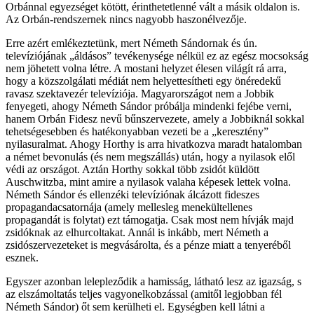
Orbánnal egyezséget kötött, érinthetetlenné vált a másik oldalon is.
Az Orbán-rendszernek nincs nagyobb haszonélvezője.
Erre azért emlékeztetünk, mert Németh Sándornak és ún.
televíziójának „áldásos” tevékenysége nélkül ez az egész mocsokság
nem jöhetett volna létre. A mostani helyzet élesen világít rá arra,
hogy a közszolgálati médiát nem helyettesítheti egy önéredekű
ravasz szektavezér televíziója. Magyarországot nem a Jobbik
fenyegeti, ahogy Németh Sándor próbálja mindenki fejébe verni,
hanem Orbán Fidesz nevű bűnszervezete, amely a Jobbiknál sokkal
tehetségesebben és hatékonyabban vezeti be a „keresztény”
nyilasuralmat. Ahogy Horthy is arra hivatkozva maradt hatalomban
a német bevonulás (és nem megszállás) után, hogy a nyilasok elől
védi az országot. Aztán Horthy sokkal több zsidót küldött
Auschwitzba, mint amire a nyilasok valaha képesek lettek volna.
Németh Sándor és ellenzéki televíziónak álcázott fideszes
propagandacsatornája (amely mellesleg menekültellenes
propagandát is folytat) ezt támogatja. Csak most nem hívják majd
zsidóknak az elhurcoltakat. Annál is inkább, mert Németh a
zsidószervezeteket is megvásárolta, és a pénze miatt a tenyeréből
esznek.
Egyszer azonban lelepleződik a hamisság, látható lesz az igazság, s
az elszámoltatás teljes vagyonelkobzással (amitől legjobban fél
Németh Sándor) őt sem kerülheti el. Egységben kell látni a