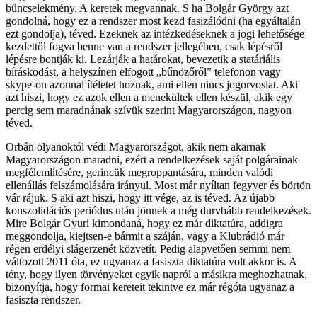
bűncselekmény. A keretek megvannak. S ha Bolgár György azt
gondolná, hogy ez a rendszer most kezd fasizálódni (ha egyáltalán
ezt gondolja), téved. Ezeknek az intézkedéseknek a jogi lehetősége
kezdettől fogva benne van a rendszer jellegében, csak lépésről
lépésre bontják ki. Lezárják a határokat, bevezetik a statáriális
bíráskodást, a helyszínen elfogott „bűnözőről” telefonon vagy
skype-on azonnal ítéletet hoznak, ami ellen nincs jogorvoslat. Aki
azt hiszi, hogy ez azok ellen a menekültek ellen készül, akik egy
percig sem maradnának szívük szerint Magyarországon, nagyon
téved.
Orbán olyanoktól védi Magyarországot, akik nem akarnak
Magyarországon maradni, ezért a rendelkezések saját polgárainak
megfélemlítésére, gerincük megroppantására, minden valódi
ellenállás felszámolására irányul. Most már nyíltan fegyver és börtön
vár rájuk. S aki azt hiszi, hogy itt vége, az is téved. Az újabb
konszolidációs periódus után jönnek a még durvbább rendelkezések.
Mire Bolgár Gyuri kimondaná, hogy ez már diktatúra, addigra
meggondolja, kiejtsen-e bármit a száján, vagy a Klubrádió már
régen erdélyi slágerzenét közvetít. Pedig alapvetően semmi nem
változott 2011 óta, ez ugyanaz a fasiszta diktatúra volt akkor is. A
tény, hogy ilyen törvényeket egyik napról a másikra meghozhatnak,
bizonyítja, hogy formai kereteit tekintve ez már régóta ugyanaz a
fasiszta rendszer.