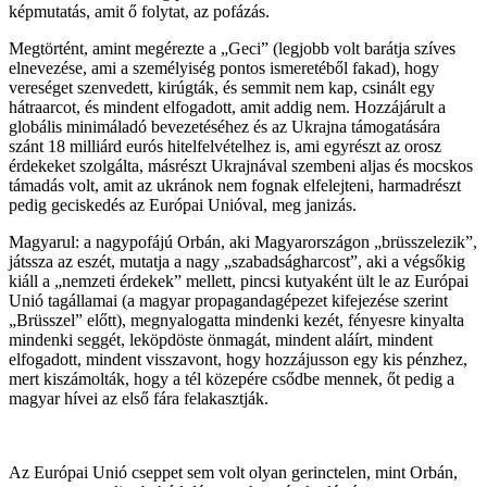
képmutatás, amit ő folytat, az pofázás.
Megtörtént, amint megérezte a „Geci” (legjobb volt barátja szíves
elnevezése, ami a személyiség pontos ismeretéből fakad), hogy
vereséget szenvedett, kirúgták, és semmit nem kap, csinált egy
hátraarcot, és mindent elfogadott, amit addig nem. Hozzájárult a
globális minimáladó bevezetéséhez és az Ukrajna támogatására
szánt 18 milliárd eurós hitelfelvételhez is, ami egyrészt az orosz
érdekeket szolgálta, másrészt Ukrajnával szembeni aljas és mocskos
támadás volt, amit az ukránok nem fognak elfelejteni, harmadrészt
pedig geciskedés az Európai Unióval, meg janizás.
Magyarul: a nagypofájú Orbán, aki Magyarországon „brüsszelezik”,
játssza az eszét, mutatja a nagy „szabadságharcost”, aki a végsőkig
kiáll a „nemzeti érdekek” mellett, pincsi kutyaként ült le az Európai
Unió tagállamai (a magyar propagandagépezet kifejezése szerint
„Brüsszel” előtt), megnyalogatta mindenki kezét, fényesre kinyalta
mindenki seggét, leköpdöste önmagát, mindent aláírt, mindent
elfogadott, mindent visszavont, hogy hozzájusson egy kis pénzhez,
mert kiszámolták, hogy a tél közepére csődbe mennek, őt pedig a
magyar hívei az első fára felakasztják.
Az Európai Unió cseppet sem volt olyan gerinctelen, mint Orbán,