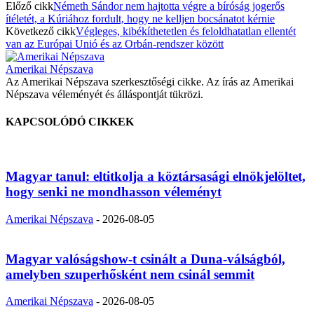
Előző cikk
Németh Sándor nem hajtotta végre a bíróság jogerős
ítéletét, a Kúriához fordult, hogy ne kelljen bocsánatot kérnie
Következő cikk
Végleges, kibékíthetetlen és feloldhatatlan ellentét
van az Európai Unió és az Orbán-rendszer között
Amerikai Népszava
Az Amerikai Népszava szerkesztőségi cikke. Az írás az Amerikai
Népszava véleményét és álláspontját tükrözi.
KAPCSOLÓDÓ CIKKEK
Magyar tanul: eltitkolja a köztársasági elnökjelöltet,
hogy senki ne mondhasson véleményt
Amerikai Népszava
-
2026-08-05
Magyar valóságshow-t csinált a Duna-válságból,
amelyben szuperhősként nem csinál semmit
Amerikai Népszava
-
2026-08-05