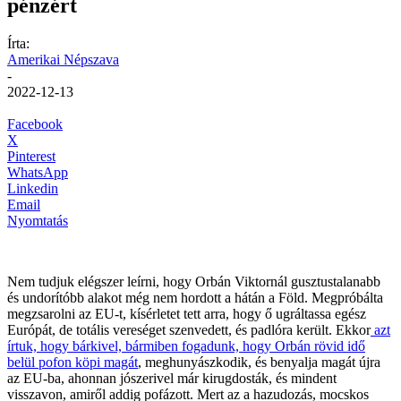
pénzért
Írta:
Amerikai Népszava
-
2022-12-13
Facebook
X
Pinterest
WhatsApp
Linkedin
Email
Nyomtatás
Nem tudjuk elégszer leírni, hogy Orbán Viktornál gusztustalanabb
és undorítóbb alakot még nem hordott a hátán a Föld. Megpróbálta
megzsarolni az EU-t, kísérletet tett arra, hogy ő ugráltassa egész
Európát, de totális vereséget szenvedett, és padlóra került. Ekkor
azt
írtuk, hogy bárkivel, bármiben fogadunk, hogy Orbán rövid idő
belül pofon köpi magát
, meghunyászkodik, és benyalja magát újra
az EU-ba, ahonnan jószerivel már kirugdosták, és mindent
visszavon, amiről addig pofázott. Mert az a hazudozás, mocskos