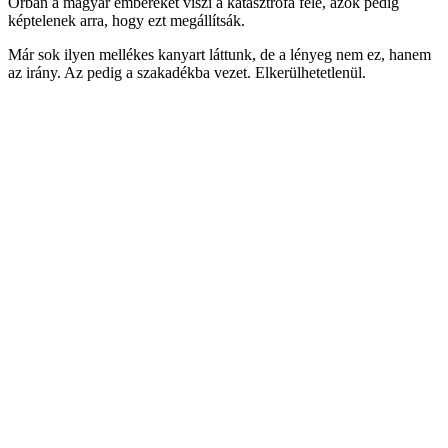
Orbán a magyar embereket viszi a katasztrófa felé, azok pedig
képtelenek arra, hogy ezt megállítsák.
Már sok ilyen mellékes kanyart láttunk, de a lényeg nem ez, hanem
az irány. Az pedig a szakadékba vezet. Elkerülhetetlenül.