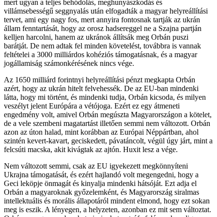
mert ugyan a teljes behódolás, meghunyászkodás és
villámsebességű seggnyalás után elfogadták a magyar helyreállítási
tervet, ami egy nagy fos, mert annyira fontosnak tartják az ukrán
állam fenntartását, hogy az orosz hadsereggel ne a Szajna partján
kelljen harcolni, hanem az ukránok állítsák meg Orbán puszi
barátját. De nem adtak fel minden követelést, továbbra is vannak
feltételei a 3000 milliárdos kohéziós támogatásnak, és a magyar
jogállamiság számonkérésének nincs vége.
Az 1650 milliárd forintnyi helyreállítási pénzt megkapta Orbán
azért, hogy az ukrán hitelt felvehessék. De az EU-ban mindenki
látta, hogy mi történt, és mindenki tudja, Orbán kicsoda, és milyen
veszélyt jelent Európára a vétójoga. Ezért ez egy átmeneti
engedmény volt, amivel Orbán megúszta Magyarországon a kötelet,
de a vele szembeni magatartást illetően semmi nem változott. Orbán
azon az úton halad, mint korábban az Európai Néppártban, ahol
szintén kevert-kavart, geciskedett, pávatáncolt, végül úgy járt, mint a
felcsúti macska, akit kivágtak az ajtón. Huxit lesz a vége.
Nem változott semmi, csak az EU igyekezett megkönnyíteni
Ukrajna támogatását, és ezért hajlandó volt megengedni, hogy a
Geci leköpje önmagát és kinyalja mindenki hátsóját. Ezt adja el
Orbán a magyaroknak győzelemként, és Magyarország siralmas
intellektuális és morális állapotáról mindent elmond, hogy ezt sokan
meg is eszik. A lényegen, a helyzeten, azonban ez mit sem változtat.