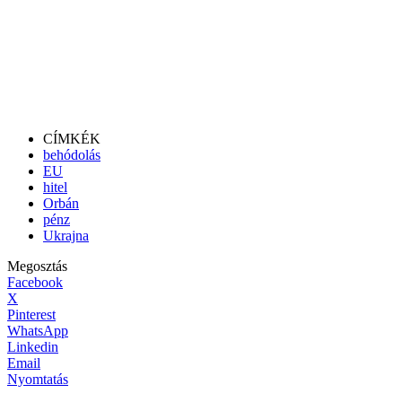
CÍMKÉK
behódolás
EU
hitel
Orbán
pénz
Ukrajna
Megosztás
Facebook
X
Pinterest
WhatsApp
Linkedin
Email
Nyomtatás