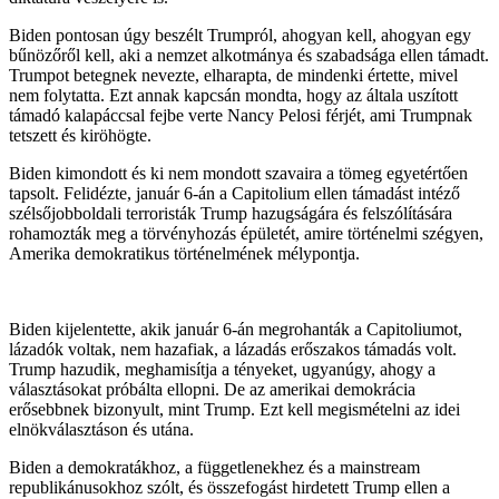
Biden pontosan úgy beszélt Trumpról, ahogyan kell, ahogyan egy
bűnözőről kell, aki a nemzet alkotmánya és szabadsága ellen támadt.
Trumpot betegnek nevezte, elharapta, de mindenki értette, mivel
nem folytatta. Ezt annak kapcsán mondta, hogy az általa uszított
támadó kalapáccsal fejbe verte Nancy Pelosi férjét, ami Trumpnak
tetszett és kiröhögte.
Biden kimondott és ki nem mondott szavaira a tömeg egyetértően
tapsolt. Felidézte, január 6-án a Capitolium ellen támadást intéző
szélsőjobboldali terroristák Trump hazugságára és felszólítására
rohamozták meg a törvényhozás épületét, amire történelmi szégyen,
Amerika demokratikus történelmének mélypontja.
Biden kijelentette, akik január 6-án megrohanták a Capitoliumot,
lázadók voltak, nem hazafiak, a lázadás erőszakos támadás volt.
Trump hazudik, meghamisítja a tényeket, ugyanúgy, ahogy a
választásokat próbálta ellopni. De az amerikai demokrácia
erősebbnek bizonyult, mint Trump. Ezt kell megismételni az idei
elnökválasztáson és utána.
Biden a demokratákhoz, a függetlenekhez és a mainstream
republikánusokhoz szólt, és összefogást hirdetett Trump ellen a