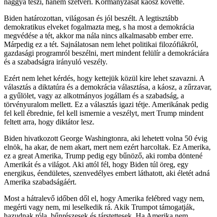
naggyá teszi, hanem szétveri. Kormányzását káosz követte.
Biden határozottan, világosan és jól beszélt. A legtisztább
demokratikus elveket fogalmazta meg, s ha most a demokrácia
megvédése a tét, akkor ma nála nincs alkalmasabb ember erre.
Márpedig ez a tét. Sajnálatosan nem lehet politikai filozófiákról,
gazdasági programról beszélni, mert mindent felülír a demokráciára
és a szabadságra irányuló veszély.
Ezért nem lehet kérdés, hogy kettejük közül kire lehet szavazni. A
választás a diktatúra és a demokrácia választása, a káosz, a zűrzavar,
a gyűlölet, vagy az alkotmányos jogállam és a szabadság, a
törvényuralom mellett. Ez a választás igazi tétje. Amerikának pedig
fel kell ébrednie, fel kell ismernie a veszélyt, mert Trump mindent
feltett arra, hogy diktátor lesz.
Biden hivatkozott George Washingtonra, aki lehetett volna 50 évig
elnök, ha akar, de nem akart, mert nem ezért harcoltak. Ez Amerika,
ez a great Amerika, Trump pedig egy bűnöző, aki romba döntené
Amerikát és a világot. Aki attól fél, hogy Biden túl öreg, egy
energikus, éendületes, szenvedélyes embert láthatott, aki életét adná
Amerika szabadságáért.
Most a hátralevő időben dől el, hogy Amerika felébred vagy nem,
megérti vagy nem, mi leselkedik rá. Akik Trumpot támogatják,
hazudnak róla, bűnrészesek és társtettesek. Ha Amerika nem