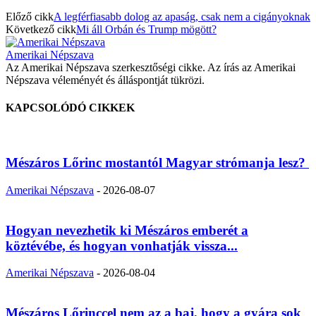
Előző cikk
A legférfiasabb dolog az apaság, csak nem a cigányoknak
Következő cikk
Mi áll Orbán és Trump mögött?
Amerikai Népszava
Az Amerikai Népszava szerkesztőségi cikke. Az írás az Amerikai
Népszava véleményét és álláspontját tükrözi.
KAPCSOLÓDÓ CIKKEK
Mészáros Lőrinc mostantól Magyar strómanja lesz?
Amerikai Népszava
-
2026-08-07
Hogyan nevezhetik ki Mészáros emberét a
köztévébe, és hogyan vonhatják vissza...
Amerikai Népszava
-
2026-08-04
Mészáros Lőrinccel nem az a baj, hogy a gyára sok