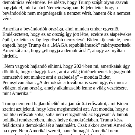
demokrácia védelmére. Felidézte, hogy Trump száját olyan szavak
hagyják el, mint a náci Németországban. Kijelentette, hogy a
bevándorlók nem megmérgezik a nemzet vérét, hanem ők a nemzet
vére.
Amerika a bevándorlók országa, ahol minden ember egyenlő.
Emlékeztetett, hogy ez az ország így jött létre, ezekre az alapelvekre
épült, ez tette a világ legerősebb nemzetévé. Biden kijelentette, nem
engedi, hogy Trump és a „MAGA republikánusok” rákényszerítsék
Amerikát arra, hogy „elhagyja a demokráciát”, ahogy azt nyíltan
hirdetik.
„Nem vagyok hajlandó elhinni, hogy 2024-ben mi, amerikaiak úgy
döntünk, hogy elhagyjuk azt, ami a világ történelmének legnagyobb
nemzetévé tett minket: ami a szabadság” – mondta Biden
Pennsylvaniában. „A demokrácia továbbra is szent ügy, és nincs a
világon olyan ország, amely alkalmasabb lenne a világ vezetésére,
mint Amerika.”
​Trump nem volt hajlandó elítélni a január 6-i erőszakot, ami Biden
szerint azt jelenti, hogy kész megismételni azt. Azt mondta, hogy a
politikai erőszak soha, soha nem elfogadható az Egyesült Államok
politikai rendszerében, nincs helye demokráciában. Trump kész
feláldozni a demokráciáét a hatalmáért. Csak akkor szereti Amerikát,
ha nyer. Nem Amerikát szereti, hane önmagát. Amerikát nem