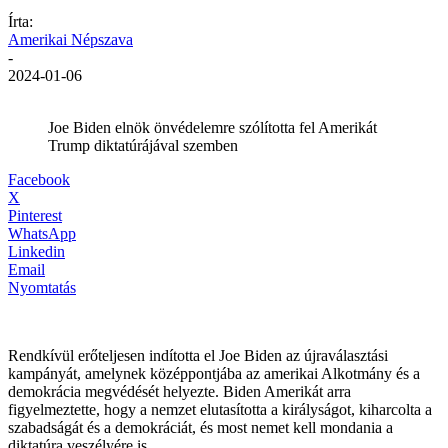
Írta:
Amerikai Népszava
-
2024-01-06
Joe Biden elnök önvédelemre szólította fel Amerikát
Trump diktatúrájával szemben
Facebook
X
Pinterest
WhatsApp
Linkedin
Email
Nyomtatás
Rendkívül erőteljesen indította el Joe Biden az újraválasztási
kampányát, amelynek középpontjába az amerikai Alkotmány és a
demokrácia megvédését helyezte. Biden Amerikát arra
figyelmeztette, hogy a nemzet elutasította a királyságot, kiharcolta a
szabadságát és a demokráciát, és most nemet kell mondania a
diktatúra veszélyére is.