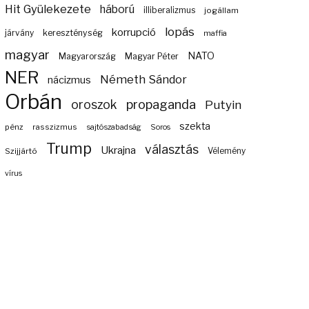
Hit Gyülekezete
háború
illiberalizmus
jogállam
lopás
korrupció
járvány
kereszténység
maffia
magyar
NATO
Magyarország
Magyar Péter
NER
Németh Sándor
nácizmus
Orbán
propaganda
oroszok
Putyin
szekta
pénz
rasszizmus
sajtószabadság
Soros
Trump
választás
Ukrajna
Szijjártó
Vélemény
vírus