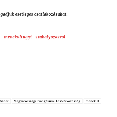
gadjuk esetleges csatlakozásukat.
j_menekultugyi_szabalyozasrol
 Gábor
Magyarországi Evangéliumi Testvérközösség
menekült