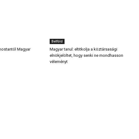
Belföld
mostantól Magyar
Magyar tanul: eltitkolja a köztársasági
elnökjelöltet, hogy senki ne mondhasson
véleményt