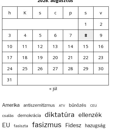
2026. augusztus
h
K
s
c
p
s
v
1
2
3
4
5
6
7
8
9
10
11
12
13
14
15
16
17
18
19
20
21
22
23
24
25
26
27
28
29
30
31
« júl
Amerika
bűnözés
antiszemitizmus
ATV
CEU
diktatúra
ellenzék
demokrácia
csalás
fasizmus
EU
Fidesz
hazugság
fasiszta