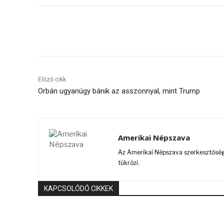
Megosztás
Előző cikk
Orbán ugyanúgy bánik az asszonnyal, mint Trump
Amerikai Népszava
Az Amerikai Népszava szerkesztőségi
tükrözi.
KAPCSOLÓDÓ CIKKEK