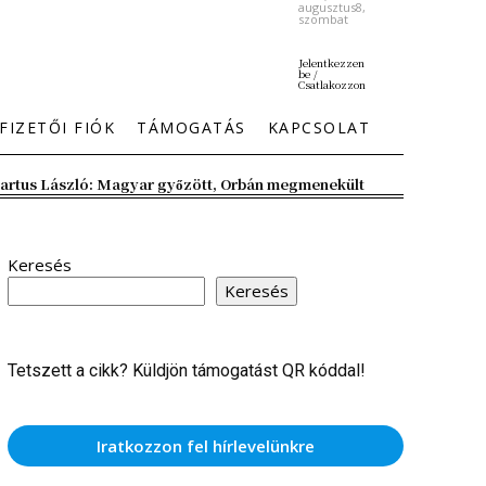
augusztus8,
szombat
Jelentkezzen
be /
Csatlakozzon
FIZETŐI FIÓK
TÁMOGATÁS
KAPCSOLAT
artus László: Magyar győzött, Orbán megmenekült
Keresés
Keresés
Tetszett a cikk? Küldjön támogatást QR kóddal!
Iratkozzon fel hírlevelünkre