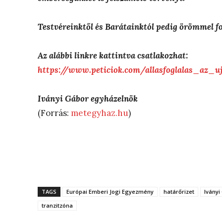
Testvéreinktől és Barátainktól pedig örömmel fo
Az alábbi linkre kattintva csatlakozhat:
https://www.peticiok.com/allasfoglalas_az_u
Iványi Gábor egyházelnök
(Forrás:
metegyhaz.hu
)
TAGS
Európai Emberi Jogi Egyezmény
határőrizet
Iványi
tranzitzóna