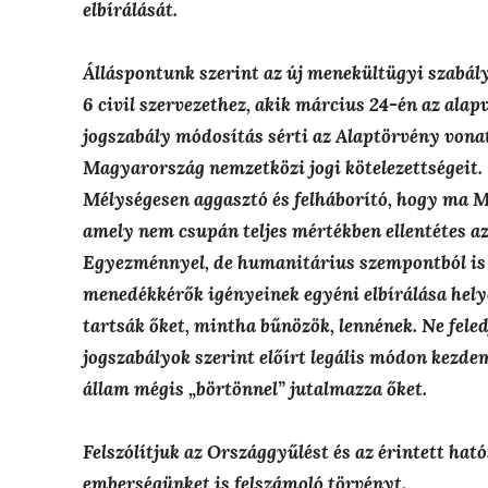
elbírálását.
Álláspontunk szerint az új menekültügyi szabály
6 civil szervezethez, akik március 24-én az alap
jogszabály módosítás sérti az Alaptörvény vona
Magyarország nemzetközi jogi kötelezettségeit.
Mélységesen aggasztó és felháborító, hogy ma 
amely nem csupán teljes mértékben ellentétes az
Egyezménnyel, de humanitárius szempontból is 
menedékkérők igényeinek egyéni elbírálása hely
tartsák őket, mintha bűnözök, lennének. Ne fele
jogszabályok szerint előírt legális módon kezd
állam mégis „börtönnel” jutalmazza őket.
Felszólítjuk az Országgyűlést és az érintett hat
emberségünket is felszámoló törvényt.