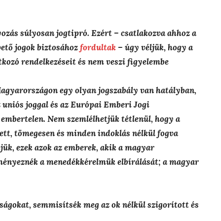
ozás súlyosan jogtipró. Ezért – csatlakozva ahhoz a
vető jogok biztosához
fordultak
– úgy véljük, hogy a
tkozó rendelkezéseit és nem veszi figyelembe
Magyarországon egy olyan jogszabály van hatályban,
 uniós joggal és az Európai Emberi Jogi
embertelen. Nem szemlélhetjük tétlenül, hogy a
ett, tömegesen és minden indoklás nélkül fogva
djük, ezek azok az emberek, akik a magyar
eményeznék a menedékkérelmük elbírálását; a magyar
óságokat, semmisítsék meg az ok nélkül szigorított és