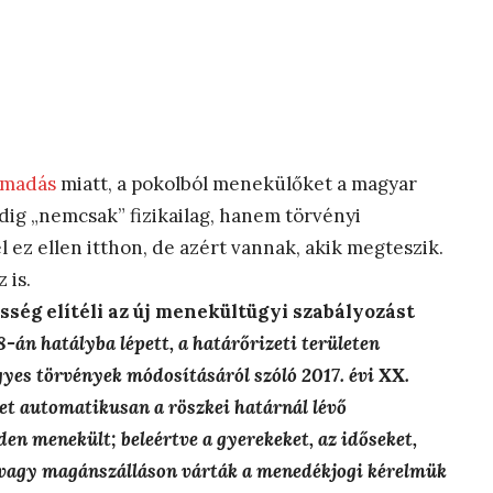
támadás
miatt, a pokolból menekülőket a magyar
edig „nemcsak” fizikailag, hanem törvényi
l ez ellen itthon, de azért vannak, akik megteszik.
 is.
ég elítéli az új menekültügyi szabályozást
-án hatályba lépett, a határőrizeti területen
egyes törvények módosításáról szóló 2017. évi XX.
et automatikusan a röszkei határnál lévő
en menekült; beleértve a gyerekeket, az időseket,
n vagy magánszálláson várták a menedékjogi kérelmük