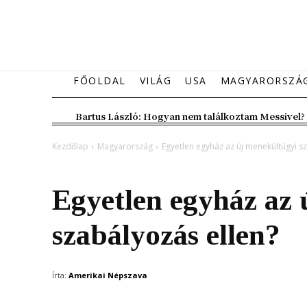
FŐOLDAL
VILÁG
USA
MAGYARORSZÁ
Bartus László: Hogyan nem találkoztam Messivel?
Kezdőlap
Magyarország
Egyetlen egyház az új menekültügyi s
Magyarország
Egyetlen egyház az 
szabályozás ellen?
Írta:
Amerikai Népszava