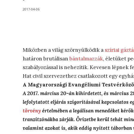
-
2017-04-06
Miközben a világ szörnyülködik a
szíriai gáz
határon brutálisan
bántalmazzák
, életüket p
szabályozással is nehezítik. Kevesen lépnek fe
Hat civil szervezethez csatlakozott egy egyház
A Magyarországi Evangéliumi Testvérközöss
A 2017. március 20-án kihirdetett, és március 28
lefolytatott eljárás szigorításával kapcsolatos 
törvény
értelmében a legálisan menedéket kérők
tranzitzónákba zárják. Őrizetbe kerül tehát mind
valamint azokat is, akik eddig nyitott táborba