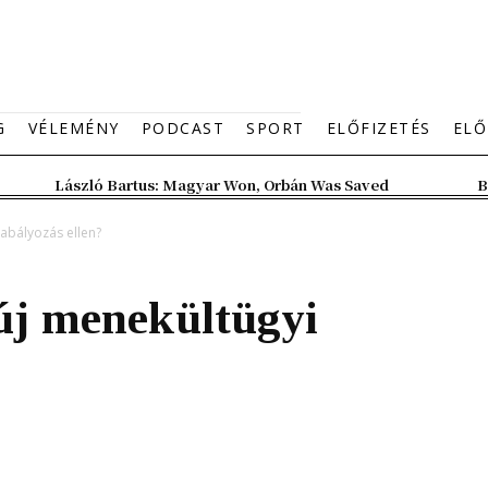
G
VÉLEMÉNY
PODCAST
SPORT
ELŐFIZETÉS
ELŐ
László Bartus: Magyar Won, Orbán Was Saved
B
zabályozás ellen?
új menekültügyi