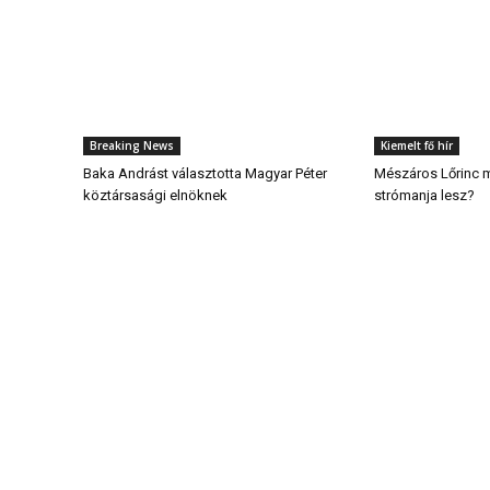
Breaking News
Kiemelt fő hír
Baka Andrást választotta Magyar Péter
Mészáros Lőrinc 
köztársasági elnöknek
strómanja lesz?