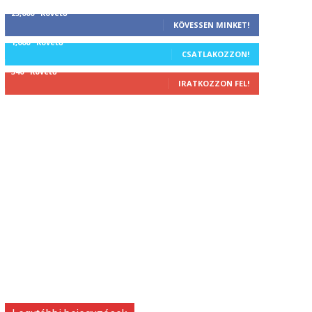
25,000
Követő
KÖVESSEN MINKET!
1,000
Követő
CSATLAKOZZON!
340
Követő
IRATKOZZON FEL!