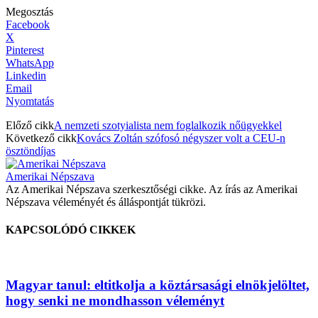
Megosztás
Facebook
X
Pinterest
WhatsApp
Linkedin
Email
Nyomtatás
Előző cikk
A nemzeti szotyialista nem foglalkozik nőügyekkel
Következő cikk
Kovács Zoltán szófosó négyszer volt a CEU-n
ösztöndíjas
Amerikai Népszava
Az Amerikai Népszava szerkesztőségi cikke. Az írás az Amerikai
Népszava véleményét és álláspontját tükrözi.
KAPCSOLÓDÓ CIKKEK
Magyar tanul: eltitkolja a köztársasági elnökjelöltet,
hogy senki ne mondhasson véleményt