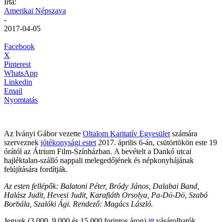
Írta:
Amerikai Népszava
-
2017-04-05
Facebook
X
Pinterest
WhatsApp
Linkedin
Email
Nyomtatás
Az Iványi Gábor vezette
Oltalom Karitatív Egyesület
számára
szerveznek
jótékonysági estet
2017. április 6-án, csütörtökön este 19
órától az Átrium Film-Színházban. A bevételt a Dankó utcai
hajléktalan-szálló nappali melegedőjének és népkonyhájának
felújítására fordítják.
Az esten fellépők: Balatoni Péter, Bródy János, Dalabai Band,
Halász Judit, Hevesi Judit, Karafiáth Orsolya, Pa-Dö-Dö, Szabó
Borbála, Szalóki Ági. Rendező: Magács László.
Jegyek (3 000, 9 000 és 15 000 forintos áron)
itt
vásárolhatók.