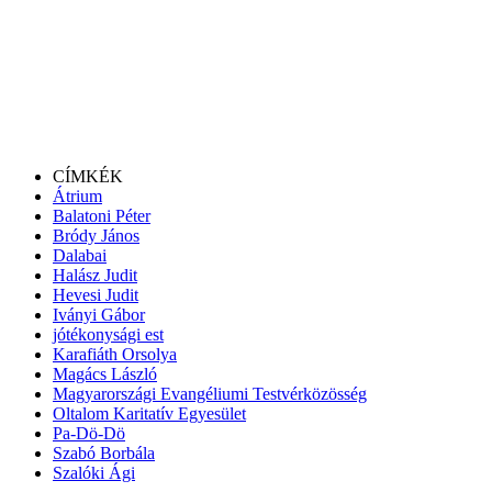
CÍMKÉK
Átrium
Balatoni Péter
Bródy János
Dalabai
Halász Judit
Hevesi Judit
Iványi Gábor
jótékonysági est
Karafiáth Orsolya
Magács László
Magyarországi Evangéliumi Testvérközösség
Oltalom Karitatív Egyesület
Pa-Dö-Dö
Szabó Borbála
Szalóki Ági