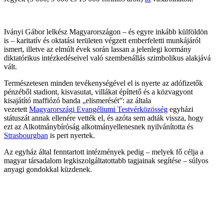
Iványi Gábor lelkész Magyarországon – és egyre inkább külföldön
is – karitatív és oktatási területen végzett emberfeletti munkájáról
ismert, illetve az elmúlt évek során lassan a jelenlegi kormány
diktatórikus intézkedéseivel való szembenállás szimbolikus alakjává
vált.
Természetesen minden tevékenységével el is nyerte az adófizetők
pénzéből stadiont, kisvasutat, villákat építtető és a közvagyont
kisajátító maffiózó banda „elismerését”: az általa
vezetett
Magyarországi Evangéliumi Testvérközösség
egyházi
státuszát annak ellenére vették el, és azóta sem adták vissza, hogy
ezt az Alkotmánybíróság alkotmányellenesnek nyilvánította és
Strasbourgban
is pert nyertek.
Az egyház által fenntartott intézmények pedig – melyek fő célja a
magyar társadalom legkiszolgáltatottabb tagjainak segítése – súlyos
anyagi gondokkal küzdenek.