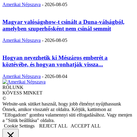
Amerikai Népszava
-
2026-08-05
Magyar valóságshow-t csinált a Duna-válságból,
amelyben szuperhősként nem csinál semmit
Amerikai Népszava
-
2026-08-05
Hogyan nevezhetik ki Mészáros emberét a
köztévébe, és hogyan vonhatják vissza...
Amerikai Népszava
-
2026-08-04
RÓLUNK
KÖVESS MINKET
©
Website-unk sütiket használ, hogy jobb élményt nyújthassunk
Önnek, amikor visszatér az oldalra. Kérjük, kattintson az
"Elfogadom" gombra valamennyi süti elfogadásához. Vagy menjen
a "Sütik beállítása" oldalra.
Cookie Settings
REJECT ALL
ACCEPT ALL