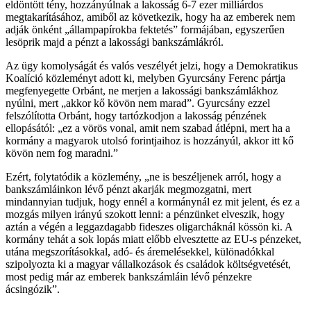
eldöntött tény, hozzányúlnak a lakosság 6-7 ezer milliárdos
megtakarításához, amiből az következik, hogy ha az emberek nem
adják önként „állampapírokba fektetés” formájában, egyszerűen
lesöprik majd a pénzt a lakossági bankszámlákról.
Az ügy komolyságát és valós veszélyét jelzi, hogy a Demokratikus
Koalíció közleményt adott ki, melyben Gyurcsány Ferenc pártja
megfenyegette Orbánt, ne merjen a lakossági bankszámlákhoz
nyúlni, mert „akkor kő kövön nem marad”. Gyurcsány ezzel
felszólította Orbánt, hogy tartózkodjon a lakosság pénzének
ellopásától: „ez a vörös vonal, amit nem szabad átlépni, mert ha a
kormány a magyarok utolsó forintjaihoz is hozzányúl, akkor itt kő
kövön nem fog maradni.”
Ezért, folytatódik a közlemény, „ne is beszéljenek arról, hogy a
bankszámláinkon lévő pénzt akarják megmozgatni, mert
mindannyian tudjuk, hogy ennél a kormánynál ez mit jelent, és ez a
mozgás milyen irányú szokott lenni: a pénzünket elveszik, hogy
aztán a végén a leggazdagabb fideszes oligarcháknál kössön ki. A
kormány tehát a sok lopás miatt előbb elvesztette az EU-s pénzeket,
utána megszorításokkal, adó- és áremelésekkel, különadókkal
szipolyozta ki a magyar vállalkozások és családok költségvetését,
most pedig már az emberek bankszámláin lévő pénzekre
ácsingózik”.