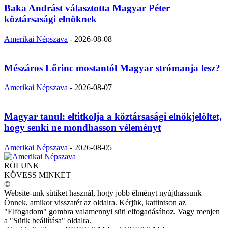
Baka Andrást választotta Magyar Péter
köztársasági elnöknek
Amerikai Népszava
-
2026-08-08
Mészáros Lőrinc mostantól Magyar strómanja lesz?
Amerikai Népszava
-
2026-08-07
Magyar tanul: eltitkolja a köztársasági elnökjelöltet,
hogy senki ne mondhasson véleményt
Amerikai Népszava
-
2026-08-05
RÓLUNK
KÖVESS MINKET
©
Website-unk sütiket használ, hogy jobb élményt nyújthassunk
Önnek, amikor visszatér az oldalra. Kérjük, kattintson az
"Elfogadom" gombra valamennyi süti elfogadásához. Vagy menjen
a "Sütik beállítása" oldalra.