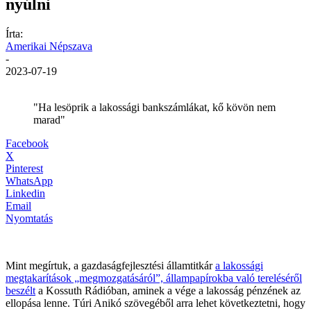
nyúlni
Írta:
Amerikai Népszava
-
2023-07-19
"Ha lesöprik a lakossági bankszámlákat, kő kövön nem
marad"
Facebook
X
Pinterest
WhatsApp
Linkedin
Email
Nyomtatás
Mint megírtuk, a gazdaságfejlesztési államtitkár
a lakossági
megtakarítások „megmozgatásáról”, állampapírokba való tereléséről
beszélt
a Kossuth Rádióban, aminek a vége a lakosság pénzének az
ellopása lenne. Túri Anikó szövegéből arra lehet következtetni, hogy