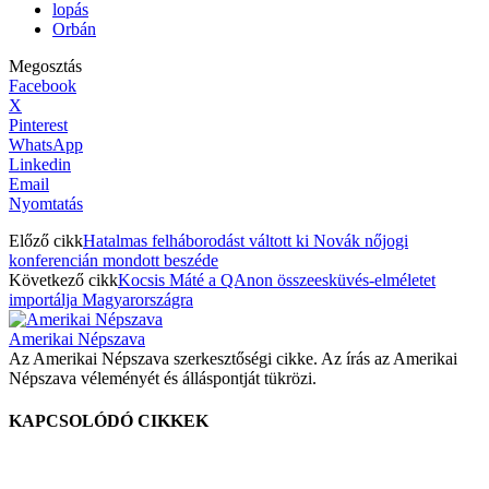
lopás
Orbán
Megosztás
Facebook
X
Pinterest
WhatsApp
Linkedin
Email
Nyomtatás
Előző cikk
Hatalmas felháborodást váltott ki Novák nőjogi
konferencián mondott beszéde
Következő cikk
Kocsis Máté a QAnon összeesküvés-elméletet
importálja Magyarországra
Amerikai Népszava
Az Amerikai Népszava szerkesztőségi cikke. Az írás az Amerikai
Népszava véleményét és álláspontját tükrözi.
KAPCSOLÓDÓ CIKKEK