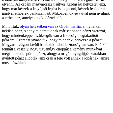
elvenni. Az orbáni magyarország súlyos gazdasági helyzetét jelzi,
hogy már készek a legvégső lépést is megtenni, készek lesöpörni a
magyar emberek bankszámláit. Miközben ők egy ujjal nem nyúlnak
a terhekhez, amelyeket ők idéztek elő.
Mint írtuk,
olyan helyzetben van az Orbán-maffia
, annyira kell
nekik a pénz, s annyira nem tudnak már sehonnan pénzt szerezni,
hogy mindenképpen szükségük van a lakosság megtakarított
pénzére. Ezért azt javasoljuk, hogy mindenki helyezze a pénzét
Magyarországon kívüli bankokba, ahol biztonságban van. Enélkül
fennáll a veszély, hogy ugyanúgy ellopják a kemény munkával
megtakarított, spórolt pénzt, ahogy a magán-nyugdíjpénztárakban
gyűjtött pénzt ellopták, ami csak a fele volt annak a lopásnak, amire
most készülnek.