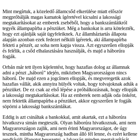
Mint megírtuk, a közeledő államcsőd elkerülése miatt először
megpróbálják magas kamatok ígéretével kicsalni a lakossági
megtakarításokat az emberek zsebéből, hogy a bankszámláikról
tegyék állampapírba a pénzüket. Még a bankokat is arra kötelezték,
hogy ezt ajánlják saját ügyfeleiknek. Az államháztartás állapota
alapján azonban ezek fedezet nélküli ígéretek, aki állampapírba
fekteti a pénzét, az soha nem kapja vissza. Azt egyszerűen ellopják
és felélik, a csőd elhalasztására használják, és majd a háborúra
fogják.
Orbán már tett ilyen kijelentést, hogy hazafias dolog az államnak
adni a pénzt „háború” idején, miközben Magyarországon nincs
háború. De majd ezen a jogcímen ellopják, és megveregetik azok
hazafias vállát, akik annyira hülyék voltak, hogy tolvajoknak adták a
pénzüket. De ez csak az első lépése a próbálkozásnak, hogy ellopják
a lakossági megtakarításokat. Ha az emberek nem adják oda önként,
nem fektetik állampapírba a pénzüket, akkor egyszerűen le fogják
söpörni a lakossági bankszámlákat.
Eddig is azt csináltak a bankokkal, amit akartak, ezt a háborúra
hivatkozva simán megteszik. Olyan háborúra hivatkoznak, ami nem
Magyarországon zajlik, ami nem érinti Magyarországot, de úgy
tesznek, mintha Magyarország hadban álló fél lenne, és ezért kellene
rendkívüli állapotot bevezetni, a lakosság minden megtakarítását