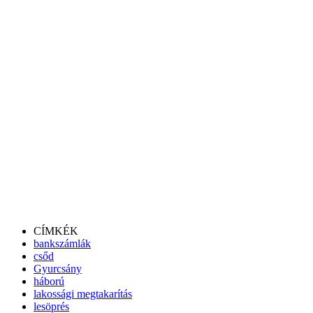
CÍMKÉK
bankszámlák
csőd
Gyurcsány
háború
lakossági megtakarítás
lesöprés