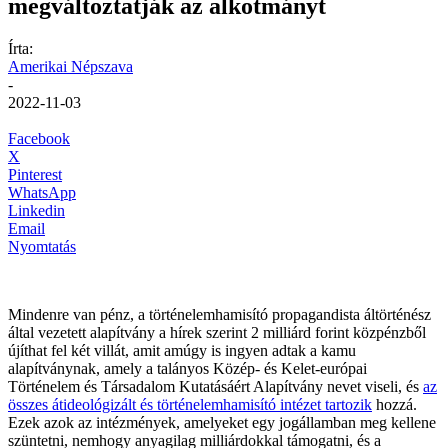
megváltoztatják az alkotmányt
Írta:
Amerikai Népszava
-
2022-11-03
Facebook
X
Pinterest
WhatsApp
Linkedin
Email
Nyomtatás
Mindenre van pénz, a történelemhamisító propagandista áltörténész
által vezetett alapítvány a hírek szerint 2 milliárd forint közpénzből
újíthat fel két villát, amit amúgy is ingyen adtak a kamu
alapítványnak, amely a talányos Közép- és Kelet-európai
Történelem és Társadalom Kutatásáért Alapítvány nevet viseli, és
az
összes átideológizált és történelemhamisító intézet tartozik
hozzá.
Ezek azok az intézmények, amelyeket egy jogállamban meg kellene
szüntetni, nemhogy anyagilag milliárdokkal támogatni, és a