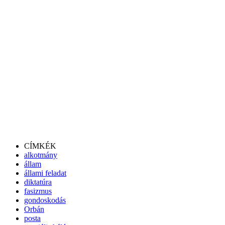
CÍMKÉK
alkotmány
állam
állami feladat
diktatúra
fasizmus
gondoskodás
Orbán
posta