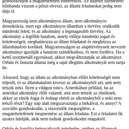
gondoskodjon a magatehetetlen emberekről. Az államot üzemeltető
bűnbanda viszont a pénzt elveszi, az állami feladatokat pedig nem
látja el.
Magyarország nem alkotmányos állam, nem alkotmányos
demokrácia, mert egy alkotmányos államban a törvény uralkodik
mindenki felett, és az alkotmány a legmagasabb törvény. Az
alkotmány a legfőbb hatalom, amely előírja mindenki jogait és
kötelességeit, meghatározza az állam feladatait és meghúzza az
államhatalom korlátait. Magyarországon az alaptörvénynek nevezett
alkotmányt igazítják a hatalom szándékaihoz, és nem fordítva. Ha a
kettő szembenáll egymással, akkor megváltoztatják az alkotmányt.
Orbán és fasiszta állama még a saját illegitim alkotmányát sem tartja
be.
Abszurd, hogy az állam az alkotmányban előírt kötelességét nem
teljesíti, és az államhatalom kiveszi az alkotmányból azt, ami nem
tetszik neki. Ilyen a világon nincs. Amerikában például, ha az
amerikai alkotmány előír valamit, ami nem tetszik az elnöknek,
akkor az elnök fogja és holnap eltörli az alkotmányból a neki nem
tetsző részt? Egy nap alatt megszavaztatja a birkáival, és annyi? A
szociális gondoskodás, a rászorulók megsegítése, a
magatehetetlenek megmentése az állam feladata. Ezt a feladatot ők
azokra hárítják, akik nem tudnak gondoskodni magukról.
Orbán és bandája beleavatkozik mindenbe, amihez az államnak