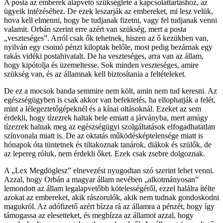
A posta az emberek alapvető szükséglete a kapcsolattartáshoz, az
ügyeik intézéséhez. De ezek leszarják az embereket, mi lesz velük,
hova kell elmenni, hogy be tudjanak fizetni, vagy fel tudjanak venni
valamit. Orbán szerint erre azért van szükség, mert a posta
„veszteséges”. Arról csak ők tehetnek, hiszen az ő kezükben van,
nyilván egy csomó pénzt kiloptak belőle, most pedig bezárnak egy
rakás vidéki postahivatalt. De ha veszteséges, arra van az állam,
hogy kipótolja és üzemeltesse. Sok minden veszteséges, amire
szükség van, és az államnak kell biztosítania a feltételeket.
De ez a mocsok banda semmire nem költ, amin nem tud keresni. Az
egészségügyben is csak akkor van befektetés, ha ellophatják a felét,
mint a lélegeztetőgépeknél és a kínai oltásoknál. Ezeket az sem
érdekli, hogy tízezrek haltak bele emiatt a járványba, mert amúgy
tízezrek halnak meg az egészségügyi szolgáltatások elfogadhatatlan
színvonala miatt is. De az oktatás működésképtelensége miatt is
hónapok óta tüntetnek és tiltakoznak tanárok, diákok és szülők, de
az lepereg róluk, nem érdekli őket. Ezek csak zsebre dolgoznak.
A „Lex Megdöglesz” elnevezést nyugodtan szó szerint lehet venni.
Azzal, hogy Orbán a magyar állam nevében „alkotmányosan”
lemondott az állam legalapvetőbb kötelességéről, ezzel halálra ítélte
azokat az embereket, akik rászorulók, akik nem tudnak gondoskodni
magukról. Az adófizető azért bízza rá az államra a pénzét, hogy így
támogassa az elesetteket, és megbízza az államot azzal, hogy