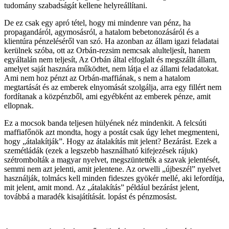
tudomány szabadságát kellene helyreállítani.
De ez csak egy apró tétel, hogy mi mindenre van pénz, ha
propagandáról, agymosásról, a hatalom bebetonozásáról és a
klientúra pénzeléséről van szó. Ha azonban az állam igazi feladatai
kerülnek szóba, ott az Orbán-rezsim nemcsak alulteljesít, hanem
egyáltalán nem teljesít, Az Orbán által elfoglalt és megszállt állam,
amelyet saját hasznára működtet, nem látja el az állami feladatokat.
Ami nem hoz pénzt az Orbán-maffiának, s nem a hatalom
megtartását és az emberek elnyomását szolgálja, arra egy fillért nem
fordítanak a közpénzből, ami egyébként az emberek pénze, amit
ellopnak.
Ez a mocsok banda teljesen hülyének néz mindenkit. A felcsúti
maffiafőnök azt mondta, hogy a postát csak úgy lehet megmenteni,
hogy „átalakítják”. Hogy az átalakítás mit jelent? Bezárást. Ezek a
szemétládák (ezek a legszebb használható kifejezések rájuk)
szétrombolták a magyar nyelvet, megszüntették a szavak jelentését,
semmi nem azt jelenti, amit jelentene. Az orwelli „újbeszél” nyelvet
használják, tolmács kell minden fideszes gyökér mellé, aki lefordítja,
mit jelent, amit mond. Az „átalakítás” például bezárást jelent,
továbbá a maradék kisajátítását. lopást és pénzmosást.