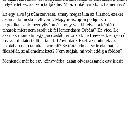
helyére tettek, azt sem tartják be. Mi az önkényuralom, ha nem ez?
Ez egy alvilági bűnszervezet, amely megszállta az államot, ezeket
azonnal bilincsbe kell verni. Magyarországon pedig az a
legradikálisabb megnyilvánulás, hogy valaki felveti a kérdést, a
tanárok miért nem szóíltják fel lemondásra Orbánt? Ez vicc. Le
akarnak mondatni egy puccsistát, terroristát, maffiavezért, elnyomó
fasiszta diktátort? Itt tartanak 12 év után? Ezek az emberek az
iskolában nem tanultak semmit? Se történelmet, se irodalmat, se
filozófiát, se államelméletet? Nem tudják, mi volt eddig a földön?
Menjenek már be egy könyvtárba, aztán olvasgassanak egy kicsit.