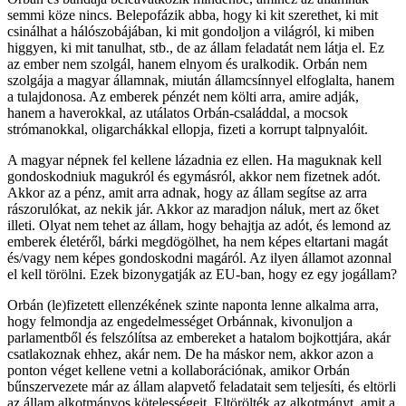
semmi köze nincs. Belepofázik abba, hogy ki kit szerethet, ki mit
csinálhat a hálószobájában, ki mit gondoljon a világról, ki miben
higgyen, ki mit tanulhat, stb., de az állam feladatát nem látja el. Ez
az ember nem szolgál, hanem elnyom és uralkodik. Orbán nem
szolgája a magyar államnak, miután államcsínnyel elfoglalta, hanem
a tulajdonosa. Az emberek pénzét nem költi arra, amire adják,
hanem a haverokkal, az utálatos Orbán-családdal, a mocsok
strómanokkal, oligarchákkal ellopja, fizeti a korrupt talpnyalóit.
A magyar népnek fel kellene lázadnia ez ellen. Ha maguknak kell
gondoskodniuk magukról és egymásról, akkor nem fizetnek adót.
Akkor az a pénz, amit arra adnak, hogy az állam segítse az arra
rászorulókat, az nekik jár. Akkor az maradjon náluk, mert az őket
illeti. Olyat nem tehet az állam, hogy behajtja az adót, és lemond az
emberek életéről, bárki megdögölhet, ha nem képes eltartani magát
és/vagy nem képes gondoskodni magáról. Az ilyen államot azonnal
el kell törölni. Ezek bizonygatják az EU-ban, hogy ez egy jogállam?
Orbán (le)fizetett ellenzékének szinte naponta lenne alkalma arra,
hogy felmondja az engedelmességet Orbánnak, kivonuljon a
parlamentből és felszólítsa az embereket a hatalom bojkottjára, akár
csatlakoznak ehhez, akár nem. De ha máskor nem, akkor azon a
ponton véget kellene vetni a kollaborációnak, amikor Orbán
bűnszervezete már az állam alapvető feladatait sem teljesíti, és eltörli
az állam alkotmányos kötelességeit. Eltörölték az alkotmányt, amit a