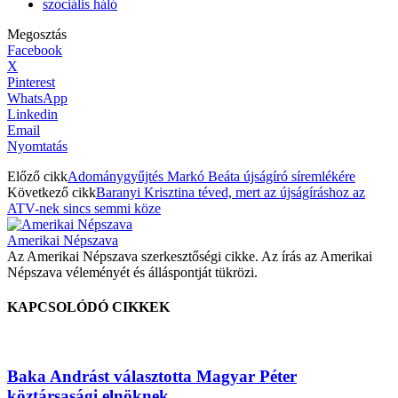
szociális háló
Megosztás
Facebook
X
Pinterest
WhatsApp
Linkedin
Email
Nyomtatás
Előző cikk
Adománygyűjtés Markó Beáta újságíró síremlékére
Következő cikk
Baranyi Krisztina téved, mert az újságíráshoz az
ATV-nek sincs semmi köze
Amerikai Népszava
Az Amerikai Népszava szerkesztőségi cikke. Az írás az Amerikai
Népszava véleményét és álláspontját tükrözi.
KAPCSOLÓDÓ CIKKEK
Baka Andrást választotta Magyar Péter
köztársasági elnöknek