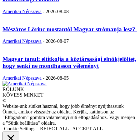
Amerikai Népszava
-
2026-08-08
Mészáros Lőrinc mostantól Magyar strómanja lesz?
Amerikai Népszava
-
2026-08-07
Magyar tanul: eltitkolja a köztársasági elnökjelöltet,
hogy senki ne mondhasson véleményt
Amerikai Népszava
-
2026-08-05
RÓLUNK
KÖVESS MINKET
©
Website-unk sütiket használ, hogy jobb élményt nyújthassunk
Önnek, amikor visszatér az oldalra. Kérjük, kattintson az
"Elfogadom" gombra valamennyi süti elfogadásához. Vagy menjen
a "Sütik beállítása" oldalra.
Cookie Settings
REJECT ALL
ACCEPT ALL