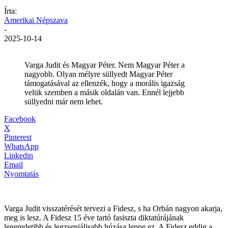
Írta:
Amerikai Népszava
-
2025-10-14
Varga Judit és Magyar Péter. Nem Magyar Péter a
nagyobb. Olyan mélyre süllyedt Magyar Péter
támogatásával az ellenzék, hogy a morális igazság
velük szemben a másik oldalán van. Ennél lejjebb
süllyedni már nem lehet.
Facebook
X
Pinterest
WhatsApp
Linkedin
Email
Nyomtatás
Varga Judit visszatérését tervezi a Fidesz, s ha Orbán nagyon akarja,
meg is lesz. A Fidesz 15 éve tartó fasiszta diktatúrájának
legeredetibb és legzseniálisabb húzása lenne ez. A Fidesz eddig a