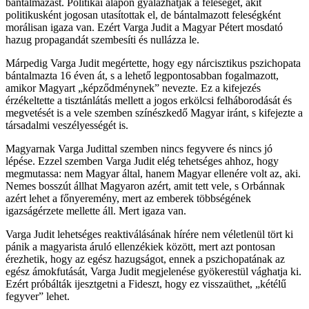
bántalmazást. Politikai alapon gyalázhatják a feleséget, akit
politikusként jogosan utasítottak el, de bántalmazott feleségként
morálisan igaza van. Ezért Varga Judit a Magyar Pétert mosdató
hazug propagandát szembesíti és nullázza le.
Márpedig Varga Judit megértette, hogy egy nárcisztikus pszichopata
bántalmazta 16 éven át, s a lehető legpontosabban fogalmazott,
amikor Magyart „képződménynek” nevezte. Ez a kifejezés
érzékeltette a tisztánlátás mellett a jogos erkölcsi felháborodását és
megvetését is a vele szemben színészkedő Magyar iránt, s kifejezte a
társadalmi veszélyességét is.
Magyarnak Varga Judittal szemben nincs fegyvere és nincs jó
lépése. Ezzel szemben Varga Judit elég tehetséges ahhoz, hogy
megmutassa: nem Magyar által, hanem Magyar ellenére volt az, aki.
Nemes bosszút állhat Magyaron azért, amit tett vele, s Orbánnak
azért lehet a főnyeremény, mert az emberek többségének
igazságérzete mellette áll. Mert igaza van.
Varga Judit lehetséges reaktiválásának hírére nem véletlenül tört ki
pánik a magyarista áruló ellenzékiek között, mert azt pontosan
érezhetik, hogy az egész hazugságot, ennek a pszichopatának az
egész ámokfutását, Varga Judit megjelenése gyökerestül vághatja ki.
Ezért próbálták ijesztgetni a Fideszt, hogy ez visszaüthet, „kétélű
fegyver” lehet.