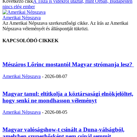
Következő cikk
A Tisza is vidékről utaztat, mint Orbán, Budapesten
nincs elég ember
Amerikai Népszava
Az Amerikai Népszava szerkesztőségi cikke. Az írás az Amerikai
Népszava véleményét és álláspontját tükrözi.
KAPCSOLÓDÓ CIKKEK
Mészáros Lőrinc mostantól Magyar strómanja lesz?
Amerikai Népszava
-
2026-08-07
Magyar tanul: eltitkolja a köztársasági elnökjelöltet,
hogy senki ne mondhasson véleményt
Amerikai Népszava
-
2026-08-05
Magyar valóságshow-t csinált a Duna-válságból,
amelyben szuperhősként nem csinál semmit