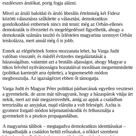
eszdéeszes árulókat, porig fogja alázni.
Mivel az áruló baloldal és áruló liberális értelmiség két Fidesz
közötti választásra szűkítette a választást, demokratikus
gondolkodású embernek nincs mit tenni: még az Orbán-ellenes
demokraták is élvezettel és megelégedéssel figyelhetik, ahogy a
demokraták számára taszító és ízléstelen magyarista szennyet Orbán
leiskolázza, mert annál még ő is jobb.
Ennek az elégtételnek fontos mozzanata lehet, ha Varga Judit
valóban visszatér, és másfél évtizedes megaláztatását a
házasságában, valamint azt a brutális aljasságot, ahogy Magyar a
titkos felvétel nyilvánosságra hozatalával morálisan megsemmisítette
(politikai karrierjét arra építette), a legnemesebb módon
megbosszulja. Az igazságérzet ebben őt támogatja.
Varga Judit és Magyar Péter politikai párharcának egyetlen vesztesei
a gyermekeik, de azon már túlvagyunk, hogy a házaspárok vitája árt
nekik, mert azt már megszenvedték, amíg az apjuk a családban
terrorizálta az anyjukat, majd elárulta a volt feleségét. Azóta is
gyomrot forgató módon képmutatóskodik és felhasználja a
gyermekeit is a piszkos propagandában.
A magyarista tálibok – megtagadva demokratikus identitásukat –
letagadhatják a családon belüli erőszakot, a nőkkel szembeni