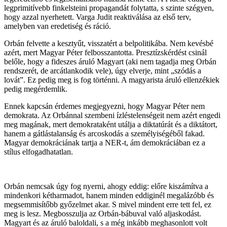
legprimitívebb finkelsteini propagandát folytatta, s szinte szégyen,
hogy azzal nyerhetett. Varga Judit reaktiválása az első terv,
amelyben van eredetiség és ráció.
Orbán felvette a kesztyűt, visszatért a belpolitikába. Nem kevésbé
azért, mert Magyar Péter felbosszantotta. Presztízskérdést csinál
belőle, hogy a fideszes áruló Magyart (aki nem tagadja meg Orbán
rendszerét, de arcátlankodik vele), úgy elverje, mint „szódás a
lovát”. Ez pedig meg is fog történni. A magyarista áruló ellenzékiek
pedig megérdemlik.
Ennek kapcsán érdemes megjegyezni, hogy Magyar Péter nem
demokrata. Az Orbánnal szembeni ízléstelenségeit nem azért engedi
meg magának, mert demokrataként utálja a diktatúrát és a diktátort,
hanem a gátlástalanság és arcoskodás a személyiségéből fakad.
Magyar demokráciának tartja a NER-t, ám demokráciában ez a
stílus elfogadhatatlan.
Orbán nemcsak úgy fog nyerni, ahogy eddig: előre kiszámítva a
mindenkori kétharmadot, hanem minden eddiginél megalázóbb és
megsemmisítőbb győzelmet akar. S mivel mindent erre tett fel, ez
meg is lesz. Megbosszulja az Orbán-bábuval való aljaskodást.
Magyart és az áruló baloldali, s a még inkább meghasonlott volt