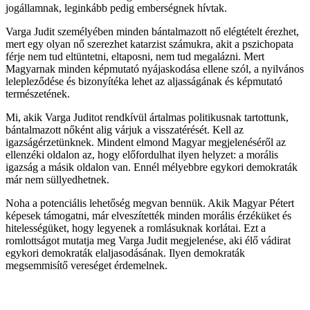
jogállamnak, leginkább pedig emberségnek hívtak.
Varga Judit személyében minden bántalmazott nő elégtételt érezhet,
mert egy olyan nő szerezhet katarzist számukra, akit a pszichopata
férje nem tud eltüntetni, eltaposni, nem tud megalázni. Mert
Magyarnak minden képmutató nyájaskodása ellene szól, a nyilvános
lelepleződése és bizonyítéka lehet az aljasságának és képmutató
természetének.
Mi, akik Varga Juditot rendkívül ártalmas politikusnak tartottunk,
bántalmazott nőként alig várjuk a visszatérését. Kell az
igazságérzetünknek. Mindent elmond Magyar megjelenéséről az
ellenzéki oldalon az, hogy előfordulhat ilyen helyzet: a morális
igazság a másik oldalon van. Ennél mélyebbre egykori demokraták
már nem süllyedhetnek.
Noha a potenciális lehetőség megvan bennük. Akik Magyar Pétert
képesek támogatni, már elveszítették minden morális érzéküket és
hitelességüket, hogy legyenek a romlásuknak korlátai. Ezt a
romlottságot mutatja meg Varga Judit megjelenése, aki élő vádirat
egykori demokraták elaljasodásának. Ilyen demokraták
megsemmisítő vereséget érdemelnek.