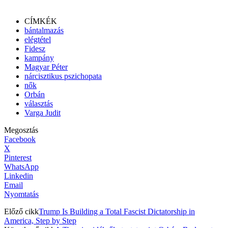
CÍMKÉK
bántalmazás
elégtétel
Fidesz
kampány
Magyar Péter
nárcisztikus pszichopata
nők
Orbán
választás
Varga Judit
Megosztás
Facebook
X
Pinterest
WhatsApp
Linkedin
Email
Nyomtatás
Előző cikk
Trump Is Building a Total Fascist Dictatorship in
America, Step by Step