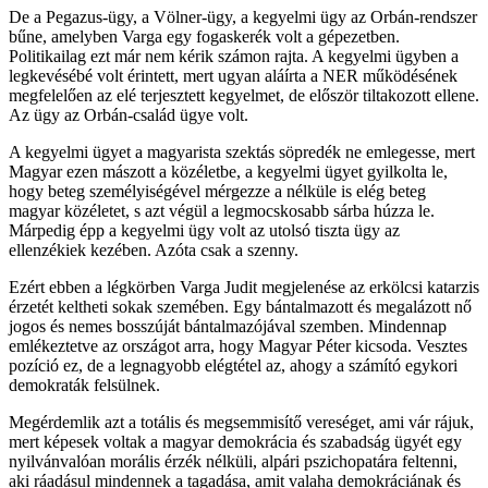
De a Pegazus-ügy, a Völner-ügy, a kegyelmi ügy az Orbán-rendszer
bűne, amelyben Varga egy fogaskerék volt a gépezetben.
Politikailag ezt már nem kérik számon rajta. A kegyelmi ügyben a
legkevésébé volt érintett, mert ugyan aláírta a NER működésének
megfelelően az elé terjesztett kegyelmet, de először tiltakozott ellene.
Az ügy az Orbán-család ügye volt.
A kegyelmi ügyet a magyarista szektás söpredék ne emlegesse, mert
Magyar ezen mászott a közéletbe, a kegyelmi ügyet gyilkolta le,
hogy beteg személyiségével mérgezze a nélküle is elég beteg
magyar közéletet, s azt végül a legmocskosabb sárba húzza le.
Márpedig épp a kegyelmi ügy volt az utolsó tiszta ügy az
ellenzékiek kezében. Azóta csak a szenny.
Ezért ebben a légkörben Varga Judit megjelenése az erkölcsi katarzis
érzetét keltheti sokak szemében. Egy bántalmazott és megalázott nő
jogos és nemes bosszúját bántalmazójával szemben. Mindennap
emlékeztetve az országot arra, hogy Magyar Péter kicsoda. Vesztes
pozíció ez, de a legnagyobb elégtétel az, ahogy a számító egykori
demokraták felsülnek.
Megérdemlik azt a totális és megsemmisítő vereséget, ami vár rájuk,
mert képesek voltak a magyar demokrácia és szabadság ügyét egy
nyilvánvalóan morális érzék nélküli, alpári pszichopatára feltenni,
aki ráadásul mindennek a tagadása, amit valaha demokráciának és