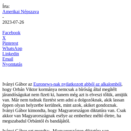
Írta:
Amerikai Népszava
-
2023-07-26
Facebook
X
Pinterest
WhatsApp
Linkedin
Email
Nyomtatás
Iványi Gábor az
Euronews-nak nyilatkozott abból az alkalomból
,
hogy Orbán Viktor kormánya nemcsak a bíróság által megítélt
járandóságukat nem fizeti ki, hanem még azt is elveszi tőlük, amijük
van. Már nem tudnak fizetést sem adni a dolgozóknak, akik lassan
éppen olyan helyzetbe kerülnek, mint azok, akiket gondoznak.
Iványi Gábor kimondta, hogy Magyarországon diktatúra van. Csak
akkor van Magyarországnak esélye az emberhez méltó életre, ha
megszabadul Orbántól és bandájától.
Iványi Gábor ezt mondta: „Magyarországon diktatúra van.