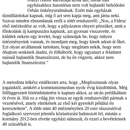
egyházakhoz hasonlóan nem volt hajlandó behódolni
Orbán önkényuralmának. Ezért más egyházak
tízmilliárdokat kapnak, míg ő azt sem kapja meg, ami járna neki.
Szavai minden elmondanak erről a sötét rendszerről: „Nos, a Fidesz
első intézkedése az volt, hogy a pályázaton elnyert pénzüket, amit a
főiskolánk új kampuszára kaptunk, azt gyorsan visszavette, és
küldtek nekem egy levelet, hogy számoljak be, hogy milyen
intézményeink vannak, és mondjam meg, hogy kinek adom át őket.
Ezt olyan arcátlannak tartottam, hogy megírtam nekik, hogy nem
óhajtom senkinek átadni, és fölháborít, hogy ugyanazt a feladatot
másnál hajlandók finanszírozni, de ha én végzem, akkor nem
hajlandók finanszírozni.”
A metodista lelkész emlékeztet arra, hogy „Megfosztanak olyan
jogainktól, amikért a kommunizmusban nyolc évig küzdöttünk. Még
fölfüggesztett börtönbüntetést is kaptam akkor, az utcán prédikáltam
öt éven át. Hát ez a világ jön vissza az egyik rendszerváltó pártnak a
vezetésével, amely elnökének az első két gyerekét például én
kereszteltem”. A több mint 40 intézményben 20 ezer rászorulóval
foglalkozó szervezet jelentős köztartozást halmozott fel, miután a
kormány 2012-ben elvette egyházi státuszát, és ezzel a bevételeinek
40 százalékát is.