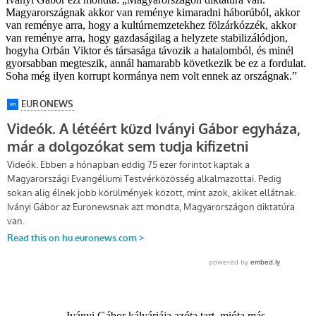
Magyarországnak akkor van reménye kimaradni háborúból, akkor
van reménye arra, hogy a kultúrnemzetekhez fölzárkózzék, akkor
van reménye arra, hogy gazdaságilag a helyzete stabilizálódjon,
hogyha Orbán Viktor és társasága távozik a hatalomból, és minél
gyorsabban megteszik, annál hamarabb következik be ez a fordulat.
Soha még ilyen korrupt kormánya nem volt ennek az országnak.”
Iványi Gábor kálváriája azóta tart, mióta más