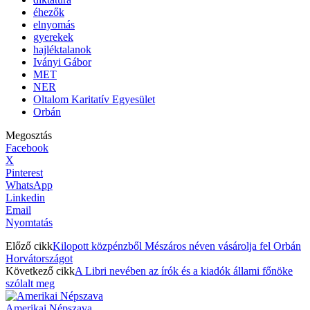
éhezők
elnyomás
gyerekek
hajléktalanok
Iványi Gábor
MET
NER
Oltalom Karitatív Egyesület
Orbán
Megosztás
Facebook
X
Pinterest
WhatsApp
Linkedin
Email
Nyomtatás
Előző cikk
Kilopott közpénzből Mészáros néven vásárolja fel Orbán
Horvátországot
Következő cikk
A Libri nevében az írók és a kiadók állami főnöke
szólalt meg
Amerikai Népszava