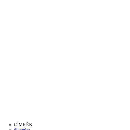
CÍMKÉK
diktatúra