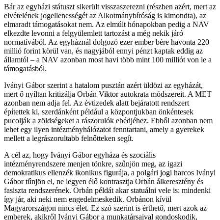
Bár az egyházi státuszt sikerült visszaszerezni (részben azért, mert az
elvételének jogellenességét az Alkotmánybíróság is kimondta), az
elmaradt támogatásokat nem. Az elmúlt hónapokban pedig a NAV
elkezdte levonni a felgyülemlett tartozást a még nekik járó
normatívából. Az egyháznál dolgozó ezer ember bére havonta 220
millió forint körül van, és nagyjából ennyi pénzt kaptak eddig az
államtól – a NAV azonban most havi több mint 100 milliót von le a
támogatásból.
Iványi Gábor szerint a hatalom pusztán azért üldözi az egyházát,
mert ő nyíltan kritizálja Orbán Viktor autokrata módszereit. A MET
azonban nem adja fel. Az évtizedek alatt bejáratott rendszert
építettek ki, szerdánként például a központjukban önkéntesek
pucolják a zöldségeket a rászorulók ebédjéhez. Ebből azonban nem
lehet egy ilyen intézményhálózatot fenntartani, amely a gyerekek
mellett a legrászorultabb felnőtteken segít.
A cél az, hogy Iványi Gábor egyháza és szociális
intézményrendszere menjen tönkre, szűnjön meg, az igazi
demokratikus ellenzék ikonikus figurája, a polgári jogi harcos Iványi
Gábor tűnjön el, ne legyen élő kontrasztja Orbán álkeresztény és
fasiszta rendszerének. Orbán példát akar statuálni vele is: mindenki
így jár, aki neki nem engedelmeskedik. Orbánon kívül
Magyarországon nincs élet. Ez szó szerint is érthető, mert azok az
emberek, akikről Iványi Gábor a munkatársaival gondoskodik,