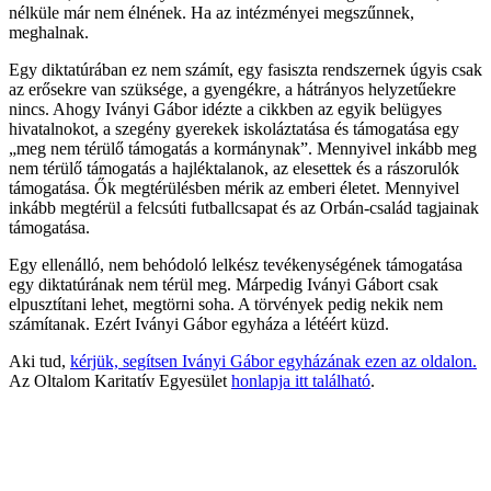
nélküle már nem élnének. Ha az intézményei megszűnnek,
meghalnak.
Egy diktatúrában ez nem számít, egy fasiszta rendszernek úgyis csak
az erősekre van szüksége, a gyengékre, a hátrányos helyzetűekre
nincs. Ahogy Iványi Gábor idézte a cikkben az egyik belügyes
hivatalnokot, a szegény gyerekek iskoláztatása és támogatása egy
„meg nem térülő támogatás a kormánynak”. Mennyivel inkább meg
nem térülő támogatás a hajléktalanok, az elesettek és a rászorulók
támogatása. Ők megtérülésben mérik az emberi életet. Mennyivel
inkább megtérül a felcsúti futballcsapat és az Orbán-család tagjainak
támogatása.
Egy ellenálló, nem behódoló lelkész tevékenységének támogatása
egy diktatúrának nem térül meg. Márpedig Iványi Gábort csak
elpusztítani lehet, megtörni soha. A törvények pedig nekik nem
számítanak. Ezért Iványi Gábor egyháza a létéért küzd.
Aki tud,
kérjük, segítsen Iványi Gábor egyházának ezen az oldalon.
Az Oltalom Karitatív Egyesület
honlapja itt található
.