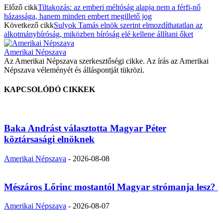
Előző cikk
Tiltakozás: az emberi méltóság alapja nem a férfi-nő
házassága, hanem minden embert megillető jog
Következő cikk
Sulyok Tamás elnök szerint elmozdíthatatlan az
alkotmánybíróság, miközben bíróság elé kellene állítani őket
Amerikai Népszava
Az Amerikai Népszava szerkesztőségi cikke. Az írás az Amerikai
Népszava véleményét és álláspontját tükrözi.
KAPCSOLÓDÓ CIKKEK
Baka Andrást választotta Magyar Péter
köztársasági elnöknek
Amerikai Népszava
-
2026-08-08
Mészáros Lőrinc mostantól Magyar strómanja lesz?
Amerikai Népszava
-
2026-08-07