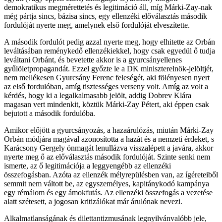
demokratikus megmérettetés és legitimáció áll, míg Márki-Zay-nak
még pártja sincs, bázisa sincs, egy ellenzéki előválasztás második
fordulóját nyerte meg, amelynek első fordulóját elveszítette.
A második fordulót pedig azzal nyerte meg, hogy elhitette az Orbán
leváltásában reménykedő ellenzékiekkel, hogy csak egyedül ő tudja
leváltani Orbánt, és bevetette akkor is a gyurcsányellenes
gyűlöletpropagandát. Ezzel győzte le a DK miniszterelnök-jelöltjét,
nem mellékesen Gyurcsány Ferenc feleségét, aki fölényesen nyert
az első fordulóban, amíg tisztességes verseny volt. Amíg az volt a
kérdés, hogy ki a legalkalmasabb jelölt, addig Dobrev Klára
magasan vert mindenkit, köztük Márki-Zay Pétert, aki éppen csak
bejutott a második fordulóba.
Amikor előjött a gyurcsányozás, a hazaárulózás, miután Márki-Zay
Orbán módjára magával azonosította a hazát és a nemzeti érdeket, s
Karácsony Gergely önmagát lenullázva visszalépett a javára, akkor
nyerte meg ő az előválasztás második fordulóját. Szinte senki nem
ismerte, az ő legitimációja a leggyengébb az ellenzéki
összefogásban. Azóta az ellenzék mélyrepülésben van, az ígéreteiből
semmit nem váltott be, az egyszemélyes, kapitánykodó kampánya
egy rémálom és egy ámokfutás. Az ellenzéki összefogás a vezetése
alatt szétesett, a jogosan kritizálókat már árulónak nevezi.
Alkalmatlanságának és dilettantizmusának legnyilvánvalóbb jele,