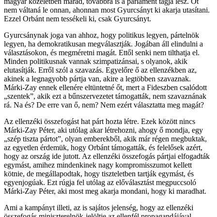
magyar közéletben marad, továbbra is a parlament tagja lesz. Őt
nem váltaná le onnan, ahonnan most Gyurcsányt ki akarja utasítani.
Ezzel Orbánt nem tessékeli ki, csak Gyurcsányt.
Gyurcsánynak joga van ahhoz, hogy politikus legyen, pártelnök
legyen, ha demokratikusan megválasztják. Jogában áll elindulni a
választásokon, és megméretni magát. Ettől senki nem tilthatja el.
Minden politikusnak vannak szimpatizánsai, s olyanok, akik
elutasítják. Erről szól a szavazás. Egyelőre ő az ellenzékben az,
akinek a legnagyobb pártja van, akire a legtöbben szavaznak.
Márki-Zay ennek ellenére eltüntetné őt, mert a Fideszben csalódott
„szentek”, akik ezt a bűnszervezetet támogatták, nem szavaznának
rá. Na és? De erre van ő, nem? Nem ezért választatta meg magát?
Az ellenzéki összefogást hat párt hozta létre. Ezek között nincs
Márki-Zay Péter, aki utólag akar létrehozni, ahogy ő mondja, egy
„szép tiszta pártot”, olyan emberekből, akik már régen megbuktak,
az egyetlen érdemük, hogy Orbánt támogatták, és felelősek azért,
hogy az ország ide jutott. Az ellenzéki összefogás pártjai elfogadták
egymást, amihez mindenkinek nagy kompromisszumot kellett
kötnie, de megállapodtak, hogy tiszteletben tartják egymást, és
egyenjogúak. Ezt rúgja fel utólag az előválasztást megpuccsoló
Márki-Zay Péter, aki most meg akarja mondani, hogy ki maradhat.
Ami a kampányt illeti, az is sajátos jelenség, hogy az ellenzéki
összefogás miniszterelnök-jelöltje az ellenfél propagandájával