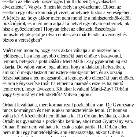
esetben az ellenzéki összefogás (múlt időben!) a „választást
elveszítette”. Vagyis, ő nem lát esélyt a győzelemre. Ebben az
esetben egy olyan kampányt vezet, amelynek biztos a vereségében.
A kérdés az, hogy akkor miért nem mond le a miniszterelnök-jelölt
pozíciójáról, és miért nem adja át a helyét egy olyan embernek, aki
hisz a győzelemben? Hogyan lehet az ellenzéki összefogás
miniszterelnök-jelöltje olyan ember, aki már feladta a versenyt és
biztos a vereségben?
Miért nem mondta, hogy csak akkor vállalja a miniszterelnök-
jelöltséget, ha a legnagyobb ellenzéki párt elnöke visszavonul,
lemond, befejezi a politizálást? Mert Márki-Zay gyakorlatilag ezt
akarja. De vajon van-e joga ahhoz, hogy a kialakult helyzetben,
amikor ő megválastzott minisztere-elnökjelölt lett, és az ország
felszabadítása a tét, megzsarolja a legnagyobb ellenzéki párt elnökét,
és arra kényszerítse (már ha elment a maradék esze és hajlandó
lenne erre), hogy távozzon. Kit akar leváltani Márki-Zay? Orbánt
vagy Gyurcsányt? Mindkettőt? Milyen jogon?
Orbánt leválthatja, mert kormányzati pozícióban van. De Gyurcsány
nincs kormányon és nem is akar miniszterelnök lenni. Őt honnan
váltja le? A közéletből nem tilthatja ki. Ha Orbánt leváltaná, akkor
Orbán is ugyanabba a pozícióba kerülne, ahol most Gyurcsány van.
Onnan ő már nem válthatja le, csak a saját pártja. Ha Orbán ellen
nem indul egy büntetőeljárás, ami elmarasztalja, akkor Orbán a