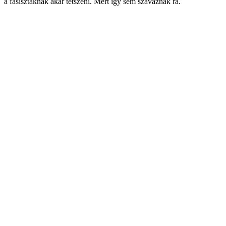
a fasisztáknak akar tetszeni. Mert így sem szavaznak rá.