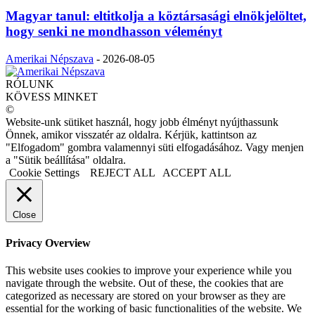
Magyar tanul: eltitkolja a köztársasági elnökjelöltet,
hogy senki ne mondhasson véleményt
Amerikai Népszava
-
2026-08-05
RÓLUNK
KÖVESS MINKET
©
Website-unk sütiket használ, hogy jobb élményt nyújthassunk
Önnek, amikor visszatér az oldalra. Kérjük, kattintson az
"Elfogadom" gombra valamennyi süti elfogadásához. Vagy menjen
a "Sütik beállítása" oldalra.
Cookie Settings
REJECT ALL
ACCEPT ALL
Close
Privacy Overview
This website uses cookies to improve your experience while you
navigate through the website. Out of these, the cookies that are
categorized as necessary are stored on your browser as they are
essential for the working of basic functionalities of the website. We