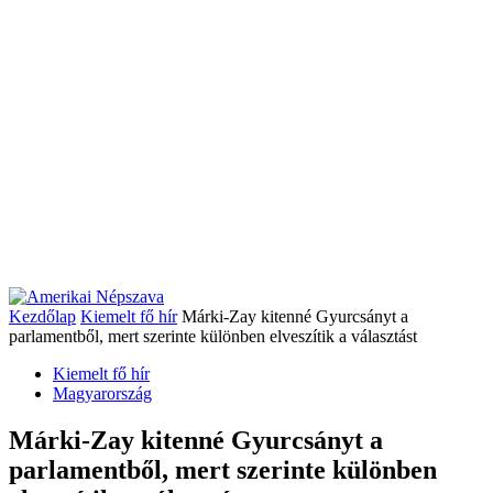
Kezdőlap
Kiemelt fő hír
Márki-Zay kitenné Gyurcsányt a
parlamentből, mert szerinte különben elveszítik a választást
Kiemelt fő hír
Magyarország
Márki-Zay kitenné Gyurcsányt a
parlamentből, mert szerinte különben