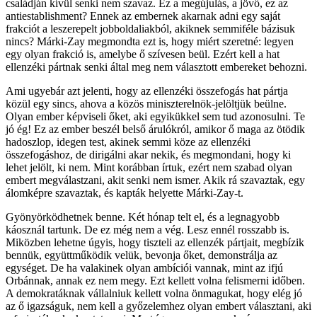
családján kívül senki nem szavaz. Ez a megújulás, a jövő, ez az
antiestablishment? Ennek az embernek akarnak adni egy saját
frakciót a leszerepelt jobboldaliakból, akiknek semmiféle bázisuk
nincs? Márki-Zay megmondta ezt is, hogy miért szeretné: legyen
egy olyan frakció is, amelybe ő szívesen beül. Ezért kell a hat
ellenzéki pártnak senki által meg nem választott embereket behozni.
Ami ugyebár azt jelenti, hogy az ellenzéki összefogás hat pártja
közül egy sincs, ahova a közös miniszterelnök-jelöltjük beülne.
Olyan ember képviseli őket, aki egyikükkel sem tud azonosulni. Te
jó ég! Ez az ember beszél belső árulókról, amikor ő maga az ötödik
hadoszlop, idegen test, akinek semmi köze az ellenzéki
összefogáshoz, de dirigálni akar nekik, és megmondani, hogy ki
lehet jelölt, ki nem. Mint korábban írtuk, ezért nem szabad olyan
embert megválastzani, akit senki nem ismer. Akik rá szavaztak, egy
álomképre szavaztak, és kapták helyette Márki-Zay-t.
Gyönyörködhetnek benne. Két hónap telt el, és a legnagyobb
káosznál tartunk. De ez még nem a vég. Lesz ennél rosszabb is.
Miközben lehetne úgyis, hogy tiszteli az ellenzék pártjait, megbízik
bennük, együttműködik velük, bevonja őket, demonstrálja az
egységet. De ha valakinek olyan ambíciói vannak, mint az ifjú
Orbánnak, annak ez nem megy. Ezt kellett volna felismerni időben.
A demokratáknak vállalniuk kellett volna önmagukat, hogy elég jó
az ő igazságuk, nem kell a győzelemhez olyan embert választani, aki