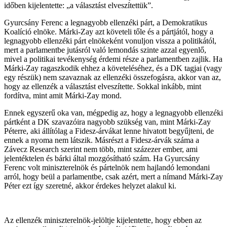
időben kijelentette: „a választást elveszítettük”.
Gyurcsány Ferenc a legnagyobb ellenzéki párt, a Demokratikus
Koalíció elnöke. Márki-Zay azt követeli tőle és a pártjától, hogy a
legnagyobb ellenzéki párt elnökeként vonuljon vissza a politikától,
mert a parlamentbe jutásról való lemondás szinte azzal egyenlő,
mivel a politikai tevékenység érdemi része a parlamentben zajlik. Ha
Márki-Zay ragaszkodik ehhez a követeléséhez, és a DK tagjai (vagy
egy részük) nem szavaznak az ellenzéki összefogásra, akkor van az,
hogy az ellenzék a választást elveszítette. Sokkal inkább, mint
fordítva, mint amit Márki-Zay mond.
Ennek egyszerű oka van, mégpedig az, hogy a legnagyobb ellenzéki
pártként a DK szavazóira nagyobb szükség van, mint Márki-Zay
Péterre, aki állítólag a Fidesz-árvákat lenne hivatott begyűjteni, de
ennek a nyoma nem látszik. Másrészt a Fidesz-árvák száma a
Závecz Research szerint nem több, mint százezer ember, ami
jelentéktelen és bárki által mozgósítható szám. Ha Gyurcsány
Ferenc volt miniszterelnök és pártelnök nem hajlandó lemondani
arról, hogy beül a parlamentbe, csak azért, mert a nímand Márki-Zay
Péter ezt így szeretné, akkor érdekes helyzet alakul ki.
Az ellenzék miniszterelnök-jelöltje kijelentette, hogy ebben az