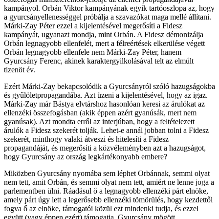
kampányol. Orbán Viktor kampányának egyik tartóoszlopa az, hogy
a gyurcsányellenességgel próbálja a szavazókat maga mellé állítani.
Márki-Zay Péter ezzel a kijelentésével megerősíti a Fidesz
kampányát, ugyanazt mondja, mint Orbán. A Fidesz démonizálja
Orbán legnagyobb ellenfelét, mert a félreértések elkerülése végett
Orbán legnagyobb ellenfele nem Márki-Zay Péter, hanem
Gyurcsány Ferenc, akinek karaktergyilkolásával telt az elmúlt
tizenöt év.
Ezért Márki-Zay bekapcsolódik a Gyurcsányról szóló hazugságokba
és gyűlöletpropagandába. Azt üzeni a kijelentésével, hogy az igaz.
Márki-Zay már Bástya elvtárshoz hasonlóan keresi az árulókat az
ellenzéki összefogásban (akik éppen azért gyanúsák, mert nem
gyanúsak). Azt mondta erről az interjúban, hogy a feltételezett
árulók a Fidesz szekerét tolják. Lehet-e annál jobban tolni a Fidesz
szekerét, minthogy valaki átveszi és hitelesíti a Fidesz
propagandáját, és megerősíti a közvéleményben azt a hazugságot,
hogy Gyurcsány az ország legkártékonyabb embere?
Miközben Gyurcsány nyomába sem léphet Orbánnak, semmi olyat
nem tett, amit Orbán, és semmi olyat nem tett, amiért ne lenne joga a
parlementben ülni. Ráadásul ő a legnagyobb ellenzéki párt elnöke,
amely párt úgy lett a legerősebb ellenzéki tömörülés, hogy kezdettől
fogva ő az elnöke, támogatói közül ezt mindenki tudja, és ezzel
együtt (vagy éppen ezért) támogatja. Gyurcsány mögött