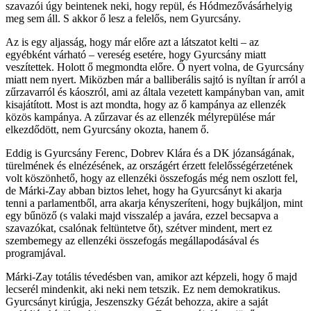
szavazói úgy beintenek neki, hogy repül, és Hódmezővásárhelyig
meg sem áll. S akkor ő lesz a felelős, nem Gyurcsány.
Az is egy aljasság, hogy már előre azt a látszatot kelti – az
egyébként várható – vereség esetére, hogy Gyurcsány miatt
veszítettek. Holott ő megmondta előre. Ő nyert volna, de Gyurcsány
miatt nem nyert. Miközben már a balliberális sajtó is nyíltan ír arról a
zűrzavarról és káoszról, ami az általa vezetett kampányban van, amit
kisajátított. Most is azt mondta, hogy az ő kampánya az ellenzék
közös kampánya. A zűrzavar és az ellenzék mélyrepülése már
elkezdődött, nem Gyurcsány okozta, hanem ő.
Eddig is Gyurcsány Ferenc, Dobrev Klára és a DK józanságának,
türelmének és elnézésének, az országért érzett felelősségérzetének
volt köszönhető, hogy az ellenzéki összefogás még nem oszlott fel,
de Márki-Zay abban biztos lehet, hogy ha Gyurcsányt ki akarja
tenni a parlamentből, arra akarja kényszeríteni, hogy bujkáljon, mint
egy bűnöző (s valaki majd visszalép a javára, ezzel becsapva a
szavazókat, csalónak feltüntetve őt), szétver mindent, mert ez
szembemegy az ellenzéki összefogás megállapodásával és
programjával.
Márki-Zay totális tévedésben van, amikor azt képzeli, hogy ő majd
lecserél mindenkit, aki neki nem tetszik. Ez nem demokratikus.
Gyurcsányt kirúgja, Jeszenszky Gézát behozza, akire a saját