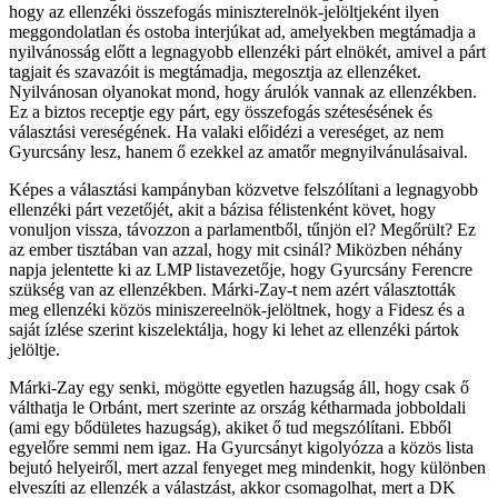
hogy az ellenzéki összefogás miniszterelnök-jelöltjeként ilyen
meggondolatlan és ostoba interjúkat ad, amelyekben megtámadja a
nyilvánosság előtt a legnagyobb ellenzéki párt elnökét, amivel a párt
tagjait és szavazóit is megtámadja, megosztja az ellenzéket.
Nyilvánosan olyanokat mond, hogy árulók vannak az ellenzékben.
Ez a biztos receptje egy párt, egy összefogás szétesésének és
választási vereségének. Ha valaki előidézi a vereséget, az nem
Gyurcsány lesz, hanem ő ezekkel az amatőr megnyilvánulásaival.
Képes a választási kampányban közvetve felszólítani a legnagyobb
ellenzéki párt vezetőjét, akit a bázisa félistenként követ, hogy
vonuljon vissza, távozzon a parlamentből, tűnjön el? Megőrült? Ez
az ember tisztában van azzal, hogy mit csinál? Miközben néhány
napja jelentette ki az LMP listavezetője, hogy Gyurcsány Ferencre
szükség van az ellenzékben. Márki-Zay-t nem azért választották
meg ellenzéki közös miniszereelnök-jelöltnek, hogy a Fidesz és a
saját ízlése szerint kiszelektálja, hogy ki lehet az ellenzéki pártok
jelöltje.
Márki-Zay egy senki, mögötte egyetlen hazugság áll, hogy csak ő
válthatja le Orbánt, mert szerinte az ország kétharmada jobboldali
(ami egy bődületes hazugság), akiket ő tud megszólítani. Ebből
egyelőre semmi nem igaz. Ha Gyurcsányt kigolyózza a közös lista
bejutó helyeiről, mert azzal fenyeget meg mindenkit, hogy különben
elveszíti az ellenzék a válastzást, akkor csomagolhat, mert a DK