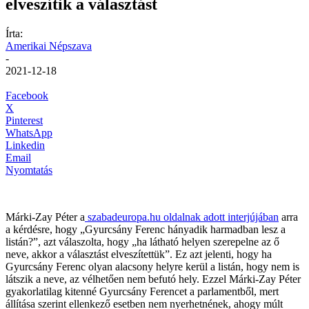
elveszítik a választást
Írta:
Amerikai Népszava
-
2021-12-18
Facebook
X
Pinterest
WhatsApp
Linkedin
Email
Nyomtatás
Márki-Zay Péter a
szabadeuropa.hu oldalnak adott interjújában
arra
a kérdésre, hogy „Gyurcsány Ferenc hányadik harmadban lesz a
listán?”, azt válaszolta, hogy „ha látható helyen szerepelne az ő
neve, akkor a választást elveszítettük”. Ez azt jelenti, hogy ha
Gyurcsány Ferenc olyan alacsony helyre kerül a listán, hogy nem is
látszik a neve, az vélhetően nem befutó hely. Ezzel Márki-Zay Péter
gyakorlatilag kitenné Gyurcsány Ferencet a parlamentből, mert
állítása szerint ellenkező esetben nem nyerhetnének, ahogy múlt