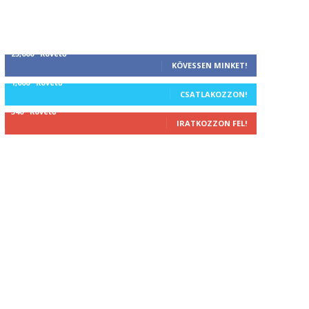
25,000
Követő
KÖVESSEN MINKET!
1,000
Követő
CSATLAKOZZON!
340
Követő
IRATKOZZON FEL!