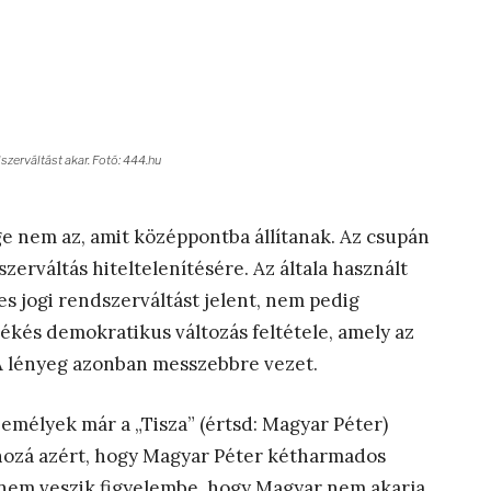
dszerváltást akar. Fotó: 444.hu
ege nem az, amit középpontba állítanak. Az csupán
szerváltás hiteltelenítésére. Az általa használt
s jogi rendszerváltást jelent, nem pedig
békés demokratikus változás feltétele, amely az
 A lényeg azonban messzebbre vezet.
élyek már a „Tisza” (értsd: Magyar Péter)
ozá azért, hogy Magyar Péter kétharmados
nem veszik figyelembe, hogy Magyar nem akarja