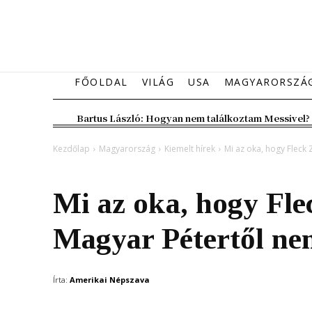
FŐOLDAL
VILÁG
USA
MAGYARORSZÁ
Bartus László: Hogyan nem találkoztam Messivel?
Kezdőlap
Magyarország
Kiemelt hírek
Mi az oka, hogy Fleck 
Magyarország
Kiemelt hírek
Mi az oka, hogy Flec
Magyar Pétertől n
Írta:
Amerikai Népszava