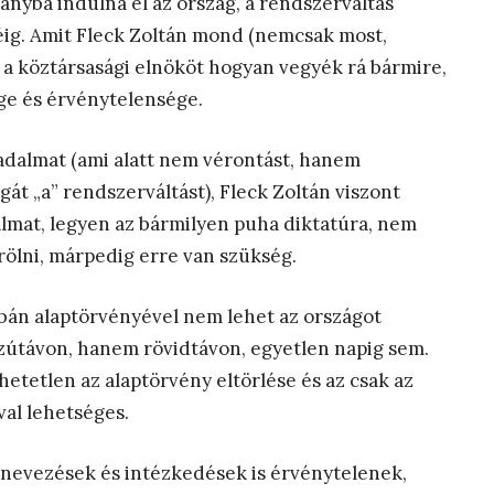
ányba indulna el az ország, a rendszerváltás
éig. Amit Fleck Zoltán mond (nemcsak most,
a köztársasági elnököt hogyan vegyék rá bármire,
ge és érvénytelensége.
adalmat (ami alatt nem vérontást, hanem
gát „a” rendszerváltást), Fleck Zoltán viszont
almat, legyen az bármilyen puha diktatúra, nem
örölni, márpedig erre van szükség.
rbán alaptörvényével nem lehet az országot
távon, hanem rövidtávon, egyetlen napig sem.
hetetlen az alaptörvény eltörlése és az csak az
al lehetséges.
inevezések és intézkedések is érvénytelenek,