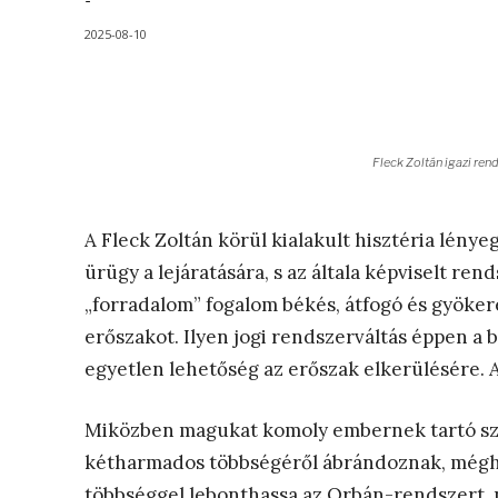
-
2025-08-10
Fleck Zoltán igazi ren
A Fleck Zoltán körül kialakult hisztéria lény
ürügy a lejáratására, s az általa képviselt rend
„forradalom” fogalom békés, átfogó és gyökere
erőszakot. Ilyen jogi rendszerváltás éppen a 
egyetlen lehetőség az erőszak elkerülésére.
Miközben magukat komoly embernek tartó szem
kétharmados többségéről ábrándoznak, mégh
többséggel lebonthassa az Orbán-rendszert, 