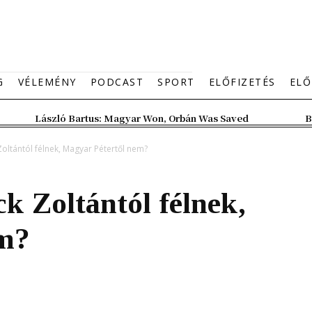
G
VÉLEMÉNY
PODCAST
SPORT
ELŐFIZETÉS
ELŐ
László Bartus: Magyar Won, Orbán Was Saved
B
Zoltántól félnek, Magyar Pétertől nem?
k Zoltántól félnek,
em?