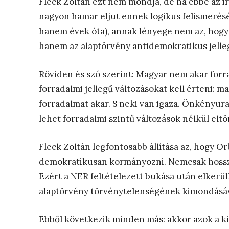
Fleck Zoltán ezt nem mondja, de ha ebbe az ir
nagyon hamar eljut ennek logikus felismerés
hanem évek óta), annak lényege nem az, hogy 
hanem az alaptörvény antidemokratikus jelle
Röviden és szó szerint: Magyar nem akar forr
forradalmi jellegű változásokat kell érteni: ma
forradalmat akar. S neki van igaza. Önkényur
lehet forradalmi szintű változások nélkül elt
Fleck Zoltán legfontosabb állítása az, hogy O
demokratikusan kormányozni. Nemcsak hosszú
Ezért a NER feltételezett bukása után elkerül
alaptörvény törvénytelenségének kimondásáv
Ebből következik minden más: akkor azok a k