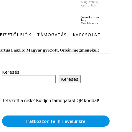
augusztus6,
csütörtök
Jelentkezzen
be /
Csatlakozzon
FIZETŐI FIÓK
TÁMOGATÁS
KAPCSOLAT
artus László: Magyar győzött, Orbán megmenekült
Keresés
Keresés
Tetszett a cikk? Küldjön támogatást QR kóddal!
Iratkozzon fel hírlevelünkre