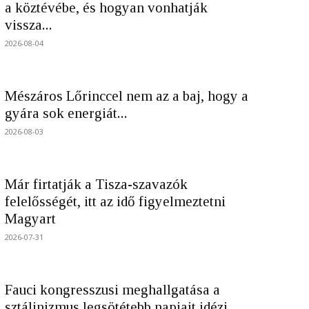
a köztévébe, és hogyan vonhatják
vissza...
2026-08-04
Mészáros Lőrinccel nem az a baj, hogy a
gyára sok energiát...
2026-08-03
Már firtatják a Tisza-szavazók
felelősségét, itt az idő figyelmeztetni
Magyart
2026-07-31
Fauci kongresszusi meghallgatása a
sztálinizmus legsötétebb napjait idézi