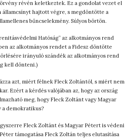
örvény révén keletkeztek. Ez a gondolat vezet el
llamcsínyt hajtott végre, s megdöntötte a
llamellenes bűncselekmény. Súlyos börtön.
erenitásvédelmi Hatóság” az alkotmányos rend
özben az alkotmányos rendet a Fidesz döntötte
törlésére irányuló szándék az alkotmányos rend
g kell dönteni.)
zza azt, miért félnek Fleck Zoltántól, s miért nem
kar. Ezért a kérdés valójában az, hogy az ország
almazható meg, hogy Fleck Zoltánt vagy Magyar
gy a demokratikus?
gyszerre Fleck Zoltánt és Magyar Pétert is védeni
Péter támogatása Fleck Zoltán teljes elutasítása