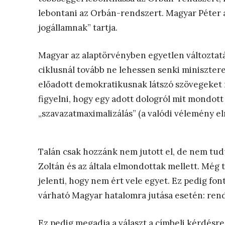
lebontani az Orbán-rendszert. Magyar Péter
jogállamnak” tartja.
Magyar az alaptörvényben egyetlen változtatás
ciklusnál tovább ne lehessen senki miniszter
előadott demokratikusnak látszó szövegeket 
figyelni, hogy egy adott dologról mit mondott 
„szavazatmaximalizálás” (a valódi vélemény elre
Talán csak hozzánk nem jutott el, de nem tudu
Zoltán és az általa elmondottak mellett. Még 
jelenti, hogy nem ért vele egyet. Ez pedig fon
várható Magyar hatalomra jutása esetén: rend
Ez pedig megadja a választ a címbeli kérdésre,