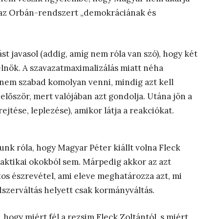
 az Orbán-rendszert „demokráciának és
t javasol (addig, amíg nem róla van szó), hogy két
elnök. A szavazatmaximalizálás miatt néha
nem szabad komolyan venni, mindig azt kell
először, mert valójában azt gondolja. Utána jön a
jtése, leplezése), amikor látja a reakciókat.
nk róla, hogy Magyar Péter kiállt volna Fleck
taktikai okokból sem. Márpedig akkor az azt
tos észrevétel, ami eleve meghatározza azt, mi
szerváltás helyett csak kormányváltás.
 hogy miért fél a rezsim Fleck Zoltántól, s miért