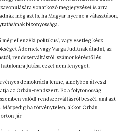
szavonulására vonatkozó megjegyzései is arra
adnák még azt is, ha Magyar nyerne a választáson,
ytatásának bizonyossága.
 még ellenzéki politikus”, vagy esetleg kész
nökséget Ádernek vagy Varga Juditnak átadni, az
lástól, rendszerváltástól, számonkéréstől és
 hatalomra jutása ezzel nem fenyeget.
örvényes demokrácia lenne, amelyben átveszi
tatja az Orbán-rendszert. Ez a folytonosság
 szemben valódi rendszerváltásról beszél, ami azt
n. Márpedig ha törvénytelen, akkor Orbán
örtön jár.