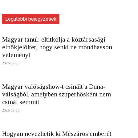
Legutóbbi bejegyzések
Magyar tanul: eltitkolja a köztársasági
elnökjelöltet, hogy senki ne mondhasson
véleményt
2026-08-05
Magyar valóságshow-t csinált a Duna-
válságból, amelyben szuperhősként nem
csinál semmit
2026-08-05
Hogyan nevezhetik ki Mészáros emberét