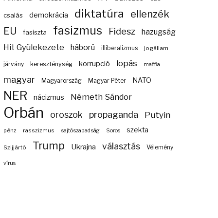
diktatúra
ellenzék
demokrácia
csalás
fasizmus
EU
Fidesz
hazugság
fasiszta
Hit Gyülekezete
háború
illiberalizmus
jogállam
lopás
korrupció
járvány
kereszténység
maffia
magyar
NATO
Magyarország
Magyar Péter
NER
Németh Sándor
nácizmus
Orbán
propaganda
oroszok
Putyin
szekta
pénz
rasszizmus
sajtószabadság
Soros
Trump
választás
Ukrajna
Szijjártó
Vélemény
vírus