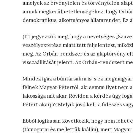
amelyek az érvénytelen és törvénytelen alapt
annak megkerülhetetlenségéhez, hogy Orbán á
demokratikus, alkotmányos államrendet. Ez á
(Itt jegyezzük meg, hogy a nevetséges „Szuv
veszélyeztetése miatt tett feljelentést, mik
meg. Az Orbán-rendszer és az alaptörvény el
visszaállítását jelenti. Az Orbán-rendszert me
Mindez igaz a bűntársakra is, s ez megmagyará
félnek Magyar Pétertől, aki semmi ilyet nem a
lakossága mit akar. Röviden a kérdés úgy fog
Pétert akarja? Melyik jövő kell: a fideszes va
Ebből logikusan következik, hogy nem lehet e
(támogatni és mellettük kiállni), mert Magyar 