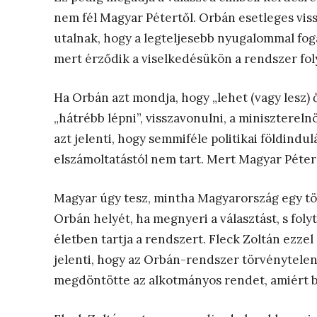
nem fél Magyar Pétertől. Orbán esetleges vis
utalnak, hogy a legteljesebb nyugalommal fog
mert érződik a viselkedésükön a rendszer fol
Ha Orbán azt mondja, hogy „lehet (vagy lesz) ő
„hátrébb lépni”, visszavonulni, a miniszterel
azt jelenti, hogy semmiféle politikai földindu
elszámoltatástól nem tart. Mert Magyar Péter
Magyar úgy tesz, mintha Magyarország egy t
Orbán helyét, ha megnyeri a választást, s foly
életben tartja a rendszert. Fleck Zoltán ezzel
jelenti, hogy az Orbán-rendszer törvénytele
megdöntötte az alkotmányos rendet, amiért b