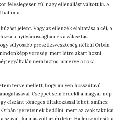
r feleslegesen túl nagy ellenállást váltott ki. A
that oda.
ást jelent. Vagy az ellenzék elaltatása a cél, a
ozza a nyilvánosságban és a választási
ogy súlyosabb presztizsveszteség nélkül Orbán
 mindenképp vereség, mert létre akart hozni
ég egyáltalán nem biztos, ismerve a róka
yetem terve mellett, hogy milyen hosszútávú
 támogatásával. Cseppet sem érdekli a magyar nép
egy elszánt tömeges tiltakozással lehet, amihez
d Orbán ígéreteinek bedőlni, mert az csak taktikai
a szavát, ha más volt az érdeke. Ha lecsendesíti a