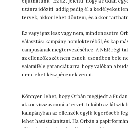
eljuthatunk.” Ez azt jelenti, hogy a Fudan eg
utánra időzíti, addig pedig él a kedélyeket l
tervek, akkor lehet dönteni, és akkor tarthatn
Ez vagy igaz lesz vagy nem, mindenesetre Or
választási kampány homlokteréből, és kap má
campusának megtervezéséhez. A NER régi taktik
az ellenzők szét nem esnek, csendben bele 
valamiféle garanciát arra, hogy valóban a bu
nem lehet készpénznek venni.
Könnyen lehet, hogy Orbán megijedt a Fudan e
akkor visszavonná a tervet. Inkább az látszik
kampányban az ellenzék egyik legerősebb feg
lehet hatástalanítani. Ha Orbán a papírform