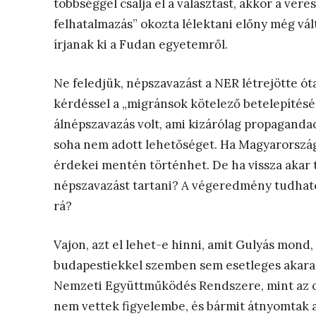
többséggel csalja el a választást, akkor a vere
felhatalmazás” okozta lélektani előny még vá
írjanak ki a Fudan egyetemről.
Ne feledjük, népszavazást a NER létrejötte ó
kérdéssel a „migránsok kötelező betelepítésér
álnépszavazás volt, ami kizárólag propaganda
soha nem adott lehetőséget. Ha Magyarországo
érdekei mentén történhet. De ha vissza akar 
népszavazást tartani? A végeredmény tudható
rá?
Vajon, azt el lehet-e hinni, amit Gulyás mond
budapestiekkel szemben sem esetleges akaratu
Nemzeti Együttműködés Rendszere, mint az o
nem vettek figyelembe, és bármit átnyomtak a