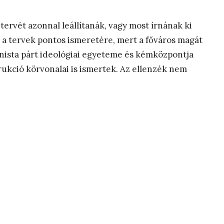
ervét azonnal leállítanák, vagy most írnának ki
 a tervek pontos ismeretére, mert a főváros magát
unista párt ideológiai egyeteme és kémközpontja
rukció körvonalai is ismertek. Az ellenzék nem