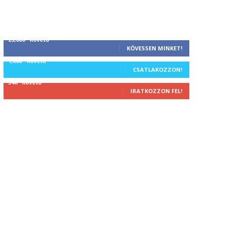
25,000
Követő
KÖVESSEN MINKET!
1,000
Követő
CSATLAKOZZON!
340
Követő
IRATKOZZON FEL!