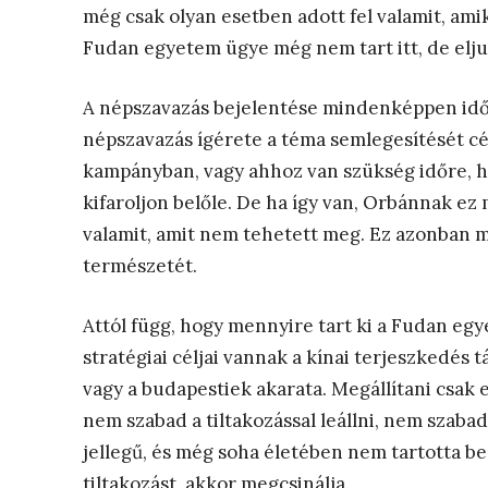
még csak olyan esetben adott fel valamit, amiko
Fudan egyetem ügye még nem tart itt, de elju
A népszavazás bejelentése mindenképpen időhúz
népszavazás ígérete a téma semlegesítését cél
kampányban, vagy ahhoz van szükség időre, h
kifaroljon belőle. De ha így van, Orbánnak ez
valamit, amit nem tehetett meg. Ez azonban m
természetét.
Attól függ, hogy mennyire tart ki a Fudan eg
stratégiai céljai vannak a kínai terjeszkedés
vagy a budapestiek akarata. Megállítani csak 
nem szabad a tiltakozással leállni, nem szaba
jellegű, és még soha életében nem tartotta be 
tiltakozást, akkor megcsinálja.