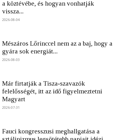
a köztévébe, és hogyan vonhatják
vissza...
2026-08-04
Mészáros Lőrinccel nem az a baj, hogy a
gyára sok energiát...
2026-08-03
Már firtatják a Tisza-szavazók
felelősségét, itt az idő figyelmeztetni
Magyart
2026-07-31
Fauci kongresszusi meghallgatása a
sztálinizmus legsötétebb napjait idézi