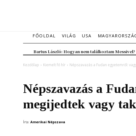
FŐOLDAL
VILÁG
USA
MAGYARORSZÁ
Bartus László: Hogyan nem találkoztam Messivel?
Kezdőlap
Kiemelt fő hír
Népszavazás a Fudan egyetemről: vagy
Kiemelt fő hír
Magyarország
Népszavazás a Fuda
megijedtek vagy ta
Írta:
Amerikai Népszava