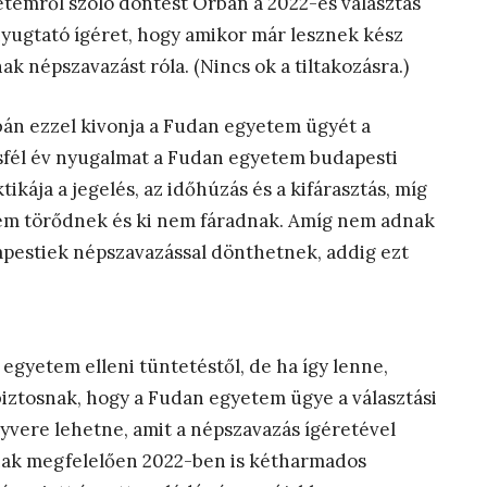
yetemről szóló döntést Orbán a 2022-es választás
enyugtató ígéret, hogy amikor már lesznek kész
ak népszavazást róla. (Nincs ok a tiltakozásra.)
bán ezzel kivonja a Fudan egyetem ügyét a
sfél év nyugalmat a Fudan egyetem budapesti
ája a jegelés, az időhúzás és a kifárasztás, míg
nem törődnek és ki nem fáradnak. Amíg nem adnak
dapestiek népszavazással dönthetnek, addig ezt
gyetem elleni tüntetéstől, de ha így lenne,
 biztosnak, hogy a Fudan egyetem ügye a választási
yvere lehetne, amit a népszavazás ígéretével
ának megfelelően 2022-ben is kétharmados