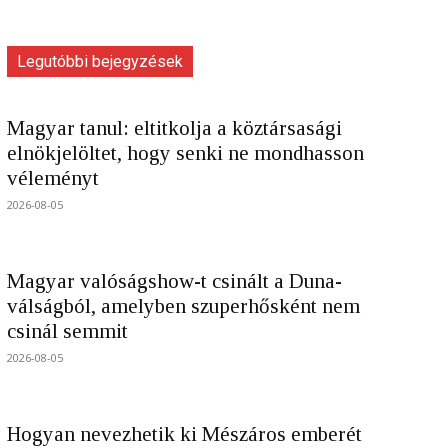
Legutóbbi bejegyzések
Magyar tanul: eltitkolja a köztársasági
elnökjelöltet, hogy senki ne mondhasson
véleményt
2026-08-05
Magyar valóságshow-t csinált a Duna-
válságból, amelyben szuperhősként nem
csinál semmit
2026-08-05
Hogyan nevezhetik ki Mészáros emberét