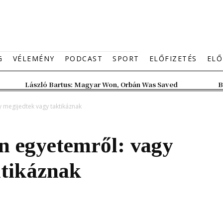
G
VÉLEMÉNY
PODCAST
SPORT
ELŐFIZETÉS
ELŐ
László Bartus: Magyar Won, Orbán Was Saved
B
 megijedtek vagy taktikáznak
n egyetemről: vagy
ktikáznak