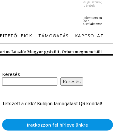
augusztus7,
péntek
Jelentkezzen
be /
Csatlakozzon
FIZETŐI FIÓK
TÁMOGATÁS
KAPCSOLAT
artus László: Magyar győzött, Orbán megmenekült
Keresés
Keresés
Tetszett a cikk? Küldjön támogatást QR kóddal!
Iratkozzon fel hírlevelünkre