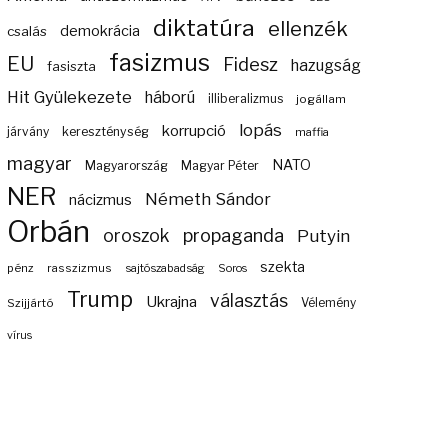
diktatúra
ellenzék
demokrácia
csalás
fasizmus
EU
Fidesz
hazugság
fasiszta
Hit Gyülekezete
háború
illiberalizmus
jogállam
lopás
korrupció
járvány
kereszténység
maffia
magyar
NATO
Magyarország
Magyar Péter
NER
Németh Sándor
nácizmus
Orbán
propaganda
oroszok
Putyin
szekta
pénz
rasszizmus
sajtószabadság
Soros
Trump
választás
Ukrajna
Szijjártó
Vélemény
vírus