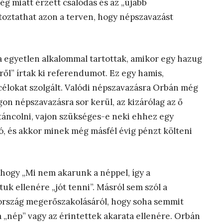
ség miatt érzett csalódás és az „újabb
ltoztathat azon a terven, hogy népszavazást
ta egyetlen alkalommal tartottak, amikor egy hazug
ől” írtak ki referendumot. Ez egy hamis,
célokat szolgált. Valódi népszavazásra Orbán még
n népszavazásra sor kerül, az kizárólag az ő
táncolni, vajon szükséges-e neki ehhez egy
, és akkor minek még másfél évig pénzt költeni
, hogy „Mi nem akarunk a néppel, így a
k ellenére „jót tenni”. Másról sem szól a
rszág megerőszakolásáról, hogy soha semmit
 „nép” vagy az érintettek akarata ellenére. Orbán