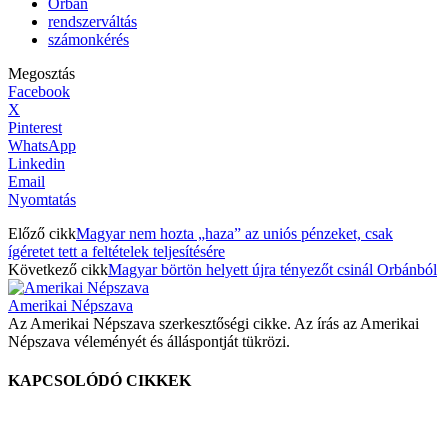
Orbán
rendszerváltás
számonkérés
Megosztás
Facebook
X
Pinterest
WhatsApp
Linkedin
Email
Nyomtatás
Előző cikk
Magyar nem hozta „haza” az uniós pénzeket, csak
ígéretet tett a feltételek teljesítésére
Következő cikk
Magyar börtön helyett újra tényezőt csinál Orbánból
Amerikai Népszava
Az Amerikai Népszava szerkesztőségi cikke. Az írás az Amerikai
Népszava véleményét és álláspontját tükrözi.
KAPCSOLÓDÓ CIKKEK