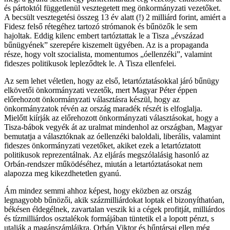
és pártoktól függetlenül vesztegetett meg önkormányzati vezetőket.
A becsült vesztegetési összeg 13 év alatt (!) 2 milliárd forint, amiért a
Fidesz felső rétegéhez tartozó strómanok és bűnözők le sem
hajoltak. Eddig kilenc embert tartóztattak le a Tisza „évszázad
bűnügyének” szerepére kiszemelt ügyében. Az is a propaganda
része, hogy volt szocialista, momentumos „óellenzéki”, valamint
fideszes politikusok lepleződtek le. A Tisza ellenfelei.
Az sem lehet véletlen, hogy az első, letartóztatásokkal járó bűnügy
elkövetői önkormányzati vezetők, mert Magyar Péter éppen
előrehozott önkormányzati választásra készül, hogy az
önkormányzatok révén az ország maradék részét is elfoglalja.
Mielőtt kiírják az előrehozott önkormányzati választásokat, hogy a
Tisza-bábok vegyék át az uralmat mindenhol az országban, Magyar
bemutatja a választóknak az óellenzéki baloldali, liberális, valamint
fideszes önkormányzati vezetőket, akiket ezek a letartóztatott
politikusok reprezentálnak. Az eljárás megszólalásig hasonló az
Orbán-rendszer működéséhez, miután a letartóztatásokat nem
alapozza meg kikezdhetetlen gyanú.
Ám mindez semmi ahhoz képest, hogy eközben az ország
legnagyobb bűnözői, akik százmilliárdokat loptak el bizonyíthatóan,
békésen éldegélnek, zavartalan veszik ki a cégek profitját, milliárdos
és tízmilliárdos osztalékok formájában tüntetik el a lopott pénzt, s
utalják a magánszámláikra. Orbán Viktor és bűntársai ellen még