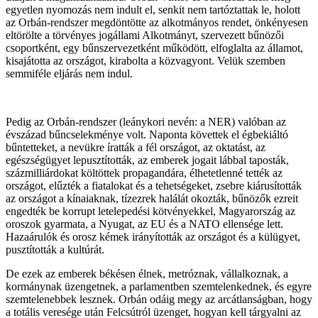
egyetlen nyomozás nem indult el, senkit nem tartóztattak le, holott
az Orbán-rendszer megdöntötte az alkotmányos rendet, önkényesen
eltörölte a törvényes jogállami Alkotmányt, szervezett bűnözői
csoportként, egy bűnszervezetként működött, elfoglalta az államot,
kisajátotta az országot, kirabolta a közvagyont. Velük szemben
semmiféle eljárás nem indul.
Pedig az Orbán-rendszer (leánykori nevén: a NER) valóban az
évszázad bűncselekménye volt. Naponta követtek el égbekiáltó
bűntetteket, a nevükre íratták a fél országot, az oktatást, az
egészségügyet lepusztították, az emberek jogait lábbal taposták,
százmilliárdokat költöttek propagandára, élhetetlenné tették az
országot, elűzték a fiatalokat és a tehetségeket, zsebre kiárusították
az országot a kínaiaknak, tízezrek halálát okozták, bűnözők ezreit
engedték be korrupt letelepedési kötvényekkel, Magyarország az
oroszok gyarmata, a Nyugat, az EU és a NATO ellensége lett.
Hazaárulók és orosz kémek irányították az országot és a külügyet,
pusztították a kultúrát.
De ezek az emberek békésen élnek, metróznak, vállalkoznak, a
kormánynak üzengetnek, a parlamentben szemtelenkednek, és egyre
szemtelenebbek lesznek. Orbán odáig megy az arcátlanságban, hogy
a totális veresége után Felcsútról üzenget, hogyan kell tárgyalni az