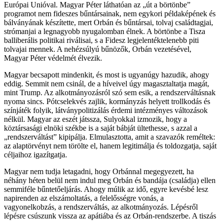
Európai Unióval. Magyar Péter láthatóan az „út a börtönbe”
programot nem fideszes bűntársainak, nem egykori példaképének és
bálványának készítette, mert Orbán és bűntársai, tolvaj családtagjai,
strómanjai a legnagyobb nyugalomban élnek. A börtönbe a Tisza
balliberális politikai riválisai, s a Fidesz legjelentéktelenebb piti
tolvajai mennek. A nehézsúlyú bűnözők, Orbán vezetésével,
Magyar Péter védelmét élvezik.
Magyar becsapott mindenkit, és most is ugyanúgy hazudik, ahogy
eddig. Semmit nem csinál, de a híveivel úgy magasztaltatja magát,
mint Trump. Az alkotmányozásról szó sem esik, a rendszerváltásnak
nyoma sincs. Pótcselekvés zajlik, kormányzás helyett trollkodás és
színjáték folyik, látványpolitizálás érdemi intézményes változások
nélkül. Magyar az eszét játssza, Sulyokkal izmozik, hogy a
köztársasági elnöki székbe is a saját bábját ültethesse, s azzal a
„rendszerváltást” kipipálja. Elmulasztotta, amit a szavazók reméltek:
az alaptörvényt nem törölte el, hanem legitimálja és toldozgatja, saját
céljaihoz igazítgatja.
Magyar nem tudja letagadni, hogy Orbánnal megegyezett, ha
néhány héten belül nem indul meg Orbán és bandája (családja) ellen
semmiféle bűntetőeljárás. Ahogy múlik az idő, egyre kevésbé lesz
napirenden az elszámoltatás, a felelősségre vonás, a
vagyonelkobzás, a rendszerváltás, az alkotmányozás. Lépésről
lépésre csúszunk vissza az apátiába és az Orbán-rendszerbe. A tiszás