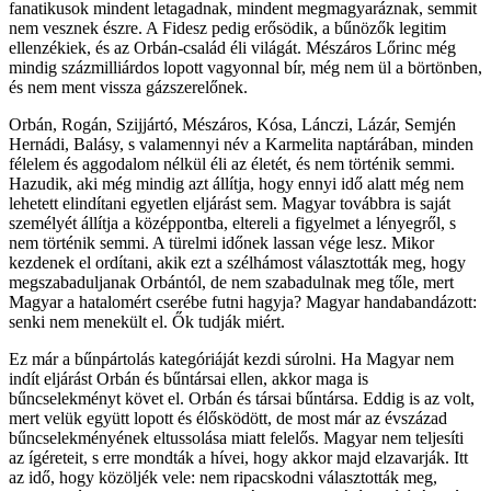
fanatikusok mindent letagadnak, mindent megmagyaráznak, semmit
nem vesznek észre. A Fidesz pedig erősödik, a bűnözők legitim
ellenzékiek, és az Orbán-család éli világát. Mészáros Lőrinc még
mindig százmilliárdos lopott vagyonnal bír, még nem ül a börtönben,
és nem ment vissza gázszerelőnek.
Orbán, Rogán, Szijjártó, Mészáros, Kósa, Lánczi, Lázár, Semjén
Hernádi, Balásy, s valamennyi név a Karmelita naptárában, minden
félelem és aggodalom nélkül éli az életét, és nem történik semmi.
Hazudik, aki még mindig azt állítja, hogy ennyi idő alatt még nem
lehetett elindítani egyetlen eljárást sem. Magyar továbbra is saját
személyét állítja a középpontba, eltereli a figyelmet a lényegről, s
nem történik semmi. A türelmi időnek lassan vége lesz. Mikor
kezdenek el ordítani, akik ezt a szélhámost választották meg, hogy
megszabaduljanak Orbántól, de nem szabadulnak meg tőle, mert
Magyar a hatalomért cserébe futni hagyja? Magyar handabandázott:
senki nem menekült el. Ők tudják miért.
Ez már a bűnpártolás kategóriáját kezdi súrolni. Ha Magyar nem
indít eljárást Orbán és bűntársai ellen, akkor maga is
bűncselekményt követ el. Orbán és társai bűntársa. Eddig is az volt,
mert velük együtt lopott és élősködött, de most már az évszázad
bűncselekményének eltussolása miatt felelős. Magyar nem teljesíti
az ígéreteit, s erre mondták a hívei, hogy akkor majd elzavarják. Itt
az idő, hogy közöljék vele: nem ripacskodni választották meg,