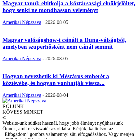
Magyar tanul: eltitkolja a köztársasági elnökjelöltet,
hogy senki ne mondhasson véleményt
Amerikai Népszava
-
2026-08-05
Magyar valóságshow-t csinált a Duna-válságból,
amelyben szuperhősként nem csinál semmit
Amerikai Népszava
-
2026-08-05
Hogyan nevezhetik ki Mészáros emberét a
köztévébe, és hogyan vonhatják vissza...
Amerikai Népszava
-
2026-08-04
RÓLUNK
KÖVESS MINKET
©
Website-unk sütiket használ, hogy jobb élményt nyújthassunk
Önnek, amikor visszatér az oldalra. Kérjük, kattintson az
"Elfogadom" gombra valamennyi süti elfogadásához. Vagy menjen