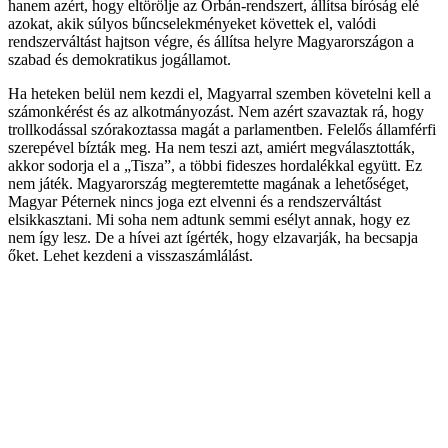
hanem azért, hogy eltörölje az Orbán-rendszert, állítsa bíróság elé
azokat, akik súlyos bűncselekményeket követtek el, valódi
rendszerváltást hajtson végre, és állítsa helyre Magyarországon a
szabad és demokratikus jogállamot.
Ha heteken belül nem kezdi el, Magyarral szemben követelni kell a
számonkérést és az alkotmányozást. Nem azért szavaztak rá, hogy
trollkodással szórakoztassa magát a parlamentben. Felelős államférfi
szerepével bízták meg. Ha nem teszi azt, amiért megválasztották,
akkor sodorja el a „Tisza”, a többi fideszes hordalékkal együtt. Ez
nem játék. Magyarország megteremtette magának a lehetőséget,
Magyar Péternek nincs joga ezt elvenni és a rendszerváltást
elsikkasztani. Mi soha nem adtunk semmi esélyt annak, hogy ez
nem így lesz. De a hívei azt ígérték, hogy elzavarják, ha becsapja
őket. Lehet kezdeni a visszaszámlálást.