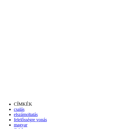
CÍMKÉK
csalás
elszámoltatás
felelősségre vonás
magyar