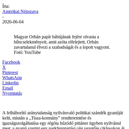
Írta:
Amerikai Népszava
-
2026-06-04
Magyar Orbán papír bábújának fejére olvasta a
bűncselekményeit, amit azóta elfelejtett, Orbán
zavartalanul élvezi a szabadságát és a lopott vagyont.
Fotó: YouTube
Facebook
X
Pinterest
WhatsApp
Linkedin
Email
Nyomtatás
A felháborító aránytalanság nyilvánvaló politikai szándék gyanúját
kelti, miután a „Tisza-kormány” rendteremtése és
igazságszolgáltatása egy régóta húzódó pitiáner ügyben nyilvánul
meg: a gyanú szerint egy parkfenntartási cég vezetője ciklusokon át