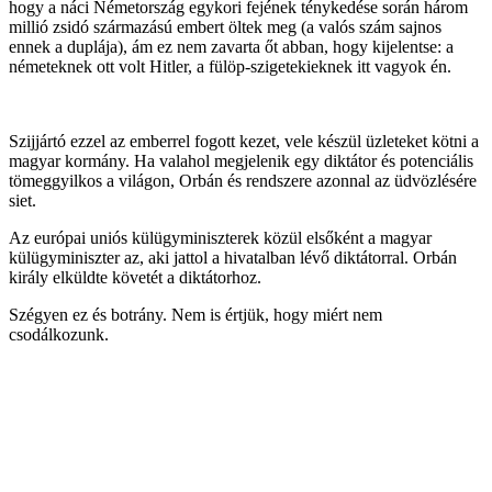
hogy a náci Németország egykori fejének ténykedése során három
millió zsidó származású embert öltek meg (a valós szám sajnos
ennek a duplája), ám ez nem zavarta őt abban, hogy kijelentse: a
németeknek ott volt Hitler, a fülöp-szigetekieknek itt vagyok én.
Szijjártó ezzel az emberrel fogott kezet, vele készül üzleteket kötni a
magyar kormány. Ha valahol megjelenik egy diktátor és potenciális
tömeggyilkos a világon, Orbán és rendszere azonnal az üdvözlésére
siet.
Az európai uniós külügyminiszterek közül elsőként a magyar
külügyminiszter az, aki jattol a hivatalban lévő diktátorral. Orbán
király elküldte követét a diktátorhoz.
Szégyen ez és botrány. Nem is értjük, hogy miért nem
csodálkozunk.