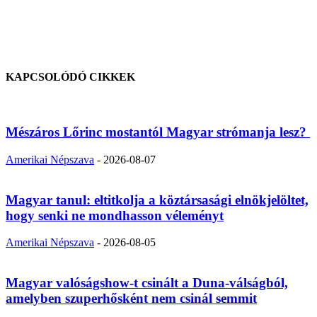
KAPCSOLÓDÓ CIKKEK
Mészáros Lőrinc mostantól Magyar strómanja lesz?
Amerikai Népszava
-
2026-08-07
Magyar tanul: eltitkolja a köztársasági elnökjelöltet,
hogy senki ne mondhasson véleményt
Amerikai Népszava
-
2026-08-05
Magyar valóságshow-t csinált a Duna-válságból,
amelyben szuperhősként nem csinál semmit