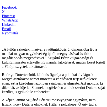
Facebook
X
Pinterest
WhatsApp
Linkedin
Email
Nyomtatás
„A Fülöp-szigeteki-magyar együttműködés új dimenzióba lép a
manilai magyar nagykövetség újbóli megnyitásával és több
megállapodás megkötésével.” Szijjártó Péter külgazdasági és
külügyminiszter értékelte így manilai látogatását, miután kezet fogott
a Fülöpi-szigetek diktátorával.
Rodrigo Duterte elnök különös figurája a politikai alvilágnak.
Megválasztásakor harcot hirdetett a kábítószert terjesztő dílerek
ellen, ezt a küzdelmet azonban sajátosan értelmezte. Azt mondta: ki
dílert lát, az lője le! S ennek megfelelően a hírek szerint Duterte saját
kezűleg is gyilkolt le embereket.
A képen, amint Szijjártó Péterrel mosolyognak egymásra, nem
látszik, hogy Duterte elnöknek Hitler a példaképe. Ő úgy tudja,