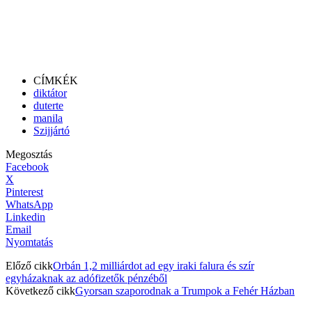
CÍMKÉK
diktátor
duterte
manila
Szijjártó
Megosztás
Facebook
X
Pinterest
WhatsApp
Linkedin
Email
Nyomtatás
Előző cikk
Orbán 1,2 milliárdot ad egy iraki falura és szír
egyházaknak az adófizetők pénzéből
Következő cikk
Gyorsan szaporodnak a Trumpok a Fehér Házban