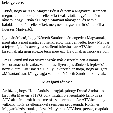
beleegyezése.
Abból, hogy az ATV Magyar Pétert és nem a Magyarral szemben
megmaradt demokratikus ellenzéket választotta, egyértelműen
látható, hogy Orbán és Rogán Magyart támogatja, és nem a
baloldali, liberális ellenzéket, melynek megsemmisítését reméli a
fideszes Magyartól.
Így már érthető, hogy Németh Sándor miért engedett Magyarnak,
miért alázta meg magát egy senki előtt, miért engedte, hogy Magyar
a fejére nőjön és átvegye a szellemi irányítást az ATV-ben, amit a fia
kiszolgál, aki nem először teszi meg ezt. Hajdúnak is csicskása volt.
Az ÖT című műsort visszahozzák más összetételben a kamu
Műsortanácsra hivatkozva, amit az ilyen aljas döntések leplezésére
hoztak létre. Aki ismeri a Hit Gyülekezetét, az tudja, hogy az igazi
„Műsortanácsnak” egy tagja van, akit Németh Sándornak hívnak.
Ki az igazi főnök?
Az biztos, hogy Hont Andrást kirúgják (ahogy Dezső Andrást is
kirúgatta Magyar a HVG-ből), miután ő a leginkább kritikus az
ATV által felkarolt hamis messiással szemben. Az ATV-ben annyi
változik, hogy az ellenzékkel szembeni propaganda Rogán és
Magyar közös munkája lesz. Magyar az ATV-ben, persze, csapdába