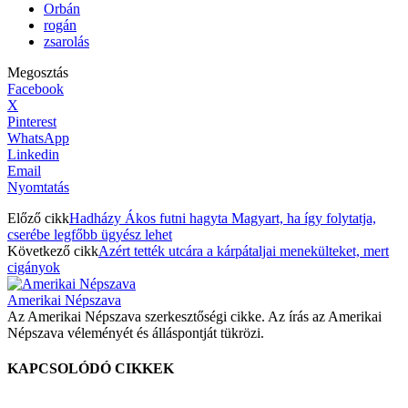
Orbán
rogán
zsarolás
Megosztás
Facebook
X
Pinterest
WhatsApp
Linkedin
Email
Nyomtatás
Előző cikk
Hadházy Ákos futni hagyta Magyart, ha így folytatja,
cserébe legfőbb ügyész lehet
Következő cikk
Azért tették utcára a kárpátaljai menekülteket, mert
cigányok
Amerikai Népszava
Az Amerikai Népszava szerkesztőségi cikke. Az írás az Amerikai
Népszava véleményét és álláspontját tükrözi.
KAPCSOLÓDÓ CIKKEK