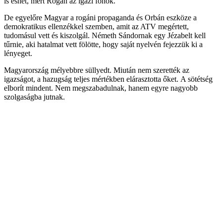
is eshet, mert Rogán az igazi főnök.
De egyelőre Magyar a rogáni propaganda és Orbán eszköze a
demokratikus ellenzékkel szemben, amit az ATV megértett,
tudomásul vett és kiszolgál. Németh Sándornak egy Jézabelt kell
tűrnie, aki hatalmat vett fölötte, hogy saját nyelvén fejezzük ki a
lényeget.
Magyarország mélyebbre süllyedt. Miután nem szerették az
igazságot, a hazugság teljes mértékben elárasztotta őket. A sötétség
elborít mindent. Nem megszabadulnak, hanem egyre nagyobb
szolgaságba jutnak.