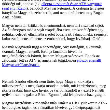
többségi tulajdonosa (aki
ellopta a csatornát és az ATV vagyonát
saját egyházától
), behódolt Magyar Péternek. A csatorna tényleges
irányítása Magyar kezébe került, ami nem történhetett meg Rogán
Antal nélkül.
Magyar nem tűr kritikát és ellentmondást, nem tűri a szabad sajtót.
Az őt támogató média saját csapdájába esett, amikor felépített egy
politikai celebet, elhallgatta a sötét botrányait, falazott neki, személyi
kultuszát építette, elhitette az emberekkel, hogy leválthatja Orbánt.
Ma már Magyartól függ a nézettségük, olvasottságuk, a kattintás
számuk. Magyar ellenük fordítja fanatikus híveit, ha
megkérdőjeleznek bármit, ha nem Magyar szócsövei. Ennek az
„áldozata” lett az ATV is, amelynek tulajdonosa
először ellenállt
Magyar arcátlanságának
.
Németh Sándor először nem tűrte, hogy Magyar kioktatja a
műsorvezetőit, s meg akarja mondani nekik, mit kérdezhetnek, meg
akarta szabni, hányszor hívják be (arról hazudott is), ezért Németh
nyilvánosan megalázta Rónai Egonnal, aki leleplezte a hazugságait.
Magyar hisztérikus kirohanása után listázta a Hit Gyülekezete ATV-
ben dolgozó tagjait, és a fanatikus híveivel gyűlöletpropagandát