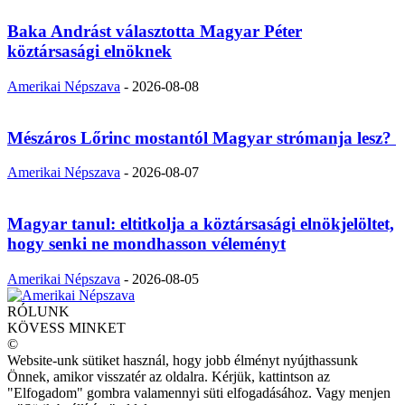
Baka Andrást választotta Magyar Péter
köztársasági elnöknek
Amerikai Népszava
-
2026-08-08
Mészáros Lőrinc mostantól Magyar strómanja lesz?
Amerikai Népszava
-
2026-08-07
Magyar tanul: eltitkolja a köztársasági elnökjelöltet,
hogy senki ne mondhasson véleményt
Amerikai Népszava
-
2026-08-05
RÓLUNK
KÖVESS MINKET
©
Website-unk sütiket használ, hogy jobb élményt nyújthassunk
Önnek, amikor visszatér az oldalra. Kérjük, kattintson az
"Elfogadom" gombra valamennyi süti elfogadásához. Vagy menjen