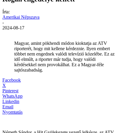
Írta:
Amerikai Népszava
-
2024-08-17
Magyar, amint pökhendi módon kioktatja az ATV
riporterét, hogy mit kellene kérdeznie. Ilyen embert
többet nem engednek valódi televízió közelébe. Ez az
idő elmúlt, a riporter már tudja, hogy valódi
kérdésekkel nem provokálhat. Ez a Magyar-féle
sajtószabadság.
Facebook
X
Pinterest
WhatsApp
Linkedin
Email
Nyomtatás
Németh Sándor, a Hit Gyülekezete vezető lelkésze, az ATV