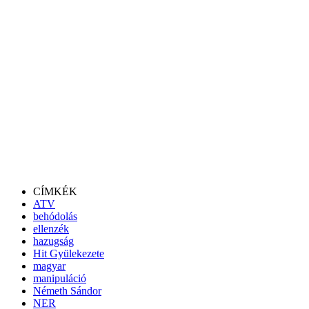
CÍMKÉK
ATV
behódolás
ellenzék
hazugság
Hit Gyülekezete
magyar
manipuláció
Németh Sándor
NER