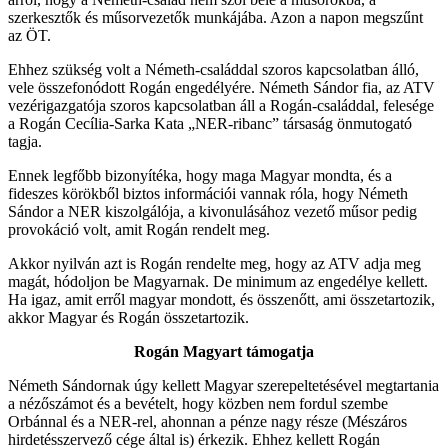
szerkesztők és műsorvezetők munkájába. Azon a napon megszűnt
az ÖT.
Ehhez szükség volt a Németh-családdal szoros kapcsolatban álló,
vele összefonódott Rogán engedélyére. Németh Sándor fia, az ATV
vezérigazgatója szoros kapcsolatban áll a Rogán-családdal, felesége
a Rogán Cecília-Sarka Kata „NER-ribanc” társaság önmutogató
tagja.
Ennek legfőbb bizonyítéka, hogy maga Magyar mondta, és a
fideszes körökből biztos információi vannak róla, hogy Németh
Sándor a NER kiszolgálója, a kivonulásához vezető műsor pedig
provokáció volt, amit Rogán rendelt meg.
Akkor nyilván azt is Rogán rendelte meg, hogy az ATV adja meg
magát, hódoljon be Magyarnak. De minimum az engedélye kellett.
Ha igaz, amit erről magyar mondott, és összenőtt, ami összetartozik,
akkor Magyar és Rogán összetartozik.
Rogán Magyart támogatja
Németh Sándornak úgy kellett Magyar szerepeltetésével megtartania
a nézőszámot és a bevételt, hogy közben nem fordul szembe
Orbánnal és a NER-rel, ahonnan a pénze nagy része (Mészáros
hirdetésszervező cége által is) érkezik. Ehhez kellett Rogán