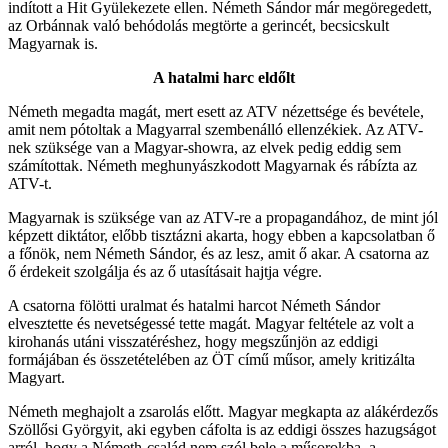
indított a Hit Gyülekezete ellen. Németh Sándor már megöregedett,
az Orbánnak való behódolás megtörte a gerincét, becsicskult
Magyarnak is.
A hatalmi harc eldőlt
Németh megadta magát, mert esett az ATV nézettsége és bevétele,
amit nem pótoltak a Magyarral szembenálló ellenzékiek. Az ATV-
nek szüksége van a Magyar-showra, az elvek pedig eddig sem
számítottak. Németh meghunyászkodott Magyarnak és rábízta az
ATV-t.
Magyarnak is szüksége van az ATV-re a propagandához, de mint jól
képzett diktátor, előbb tisztázni akarta, hogy ebben a kapcsolatban ő
a főnök, nem Németh Sándor, és az lesz, amit ő akar. A csatorna az
ő érdekeit szolgálja és az ő utasításait hajtja végre.
A csatorna fölötti uralmat és hatalmi harcot Németh Sándor
elvesztette és nevetségessé tette magát. Magyar feltétele az volt a
kirohanás utáni visszatéréshez, hogy megszűnjön az eddigi
formájában és összetételében az ÖT című műsor, amely kritizálta
Magyart.
Németh meghajolt a zsarolás előtt. Magyar megkapta az alákérdezős
Szöllősi Györgyit, aki egyben cáfolta is az eddigi összes hazugságot
arról, hogy a Németh-család nem szól bele a műsorokba, a