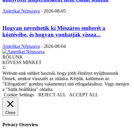
Amerikai Népszava
-
2026-08-05
Hogyan nevezhetik ki Mészáros emberét a
köztévébe, és hogyan vonhatják vissza...
Amerikai Népszava
-
2026-08-04
RÓLUNK
KÖVESS MINKET
©
Website-unk sütiket használ, hogy jobb élményt nyújthassunk
Önnek, amikor visszatér az oldalra. Kérjük, kattintson az
"Elfogadom" gombra valamennyi süti elfogadásához. Vagy menjen
a "Sütik beállítása" oldalra.
Cookie Settings
REJECT ALL
ACCEPT ALL
Close
Privacy Overview