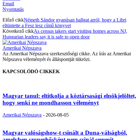
Email
Nyomtatás
Előző cikk
Németh Sándor gyanúsan hallgat arról, hogy a Libri
eltüntette a Fesz lesz című könyvet
Következő cikk
As census takers start visiting homes across NJ,
Hungarian leaders say it is safe to open door
Amerikai Népszava
Az Amerikai Népszava szerkesztőségi cikke. Az írás az Amerikai
Népszava véleményét és álláspontját tükrözi.
KAPCSOLÓDÓ CIKKEK
Magyar tanul: eltitkolja a köztársasági elnökjelöltet,
hogy senki ne mondhasson véleményt
Amerikai Népszava
-
2026-08-05
Magyar valóságshow-t csinált a Duna-válságból,
amelyben szuperhősként nem csinál semmit