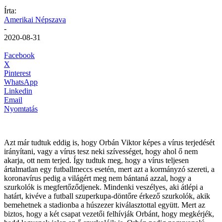
Írta:
Amerikai Népszava
-
2020-08-31
Facebook
X
Pinterest
WhatsApp
Linkedin
Email
Nyomtatás
Azt már tudtuk eddig is, hogy Orbán Viktor képes a vírus terjedését
irányítani, vagy a vírus tesz neki szívességet, hogy ahol ő nem
akarja, ott nem terjed. Így tudtuk meg, hogy a vírus teljesen
ártalmatlan egy futballmeccs esetén, mert azt a kormányzó szereti, a
koronavírus pedig a világért meg nem bántaná azzal, hogy a
szurkolók is megfertőződjenek. Mindenki veszélyes, aki átlépi a
határt, kivéve a futball szuperkupa-döntőre érkező szurkolók, akik
bemehetnek a stadionba a húszezer kiválasztottal együtt. Mert az
biztos, hogy a két csapat vezetői felhívják Orbánt, hogy megkérjék,