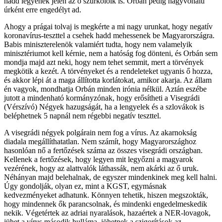
hadd legyenek jelen az ő szurkolóik is. Orbán pedig nagyvonalú
úrként erre engedélyt ad.
Ahogy a prágai tolvaj is megkérte a mi nagy urunkat, hogy negatív
koronavírus-teszttel a csehek hadd mehessenek be Magyarországra.
Babis miniszterelenök valamiért tudta, hogy nem valamelyik
minisztériumot kell kérnie, nem a hatóság fog dönteni, és Orbán sem
mondja majd azt neki, hogy nem tehet semmit, mert a törvények
megkötik a kezét. A törvényeket és a rendeleteket ugyanis ő hozza,
és akkor lépi át a maga állította korlátokat, amikor akarja. Az állam
én vagyok, mondhatja Orbán minden irónia nélkül. Aztán eszébe
jutott a mindenható kormányzónak, hogy erősítheti a Visegrádi
(Vérszívó) Négyek hazugságát, ha a lengyelek és a szlovákok is
beléphetnek 5 napnál nem régebbi negatív teszttel.
A visegrádi négyek polgárain nem fog a vírus. Az akarnokság
diadala megállíthatatlan. Nem számít, hogy Magyarországhoz
hasonlóan nő a fertőzések száma az összes visegrádi országban.
Kellenek a fertőzések, hogy legyen mit legyőzni a magyarok
vezérének, hogy az alattvalók láthassák, nem akárki az ő uruk.
Néhányan majd belehalnak, de egyszer mindenkinek meg kell halni.
Úgy gondolják, olyan ez, mint a KGST, egymásnak
kedvezményeket adhatunk. Könnyen tehetik, hiszen megszokták,
hogy mindennek ők parancsolnak, és mindenki engedelmeskedik
nekik. Végetértek az adriai nyaralások, hazaértek a NER-lovagok,
jühet a vírus második hulláma, jöhetnek a szigorítások az