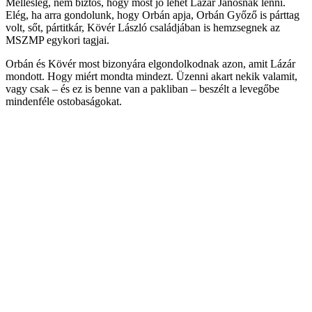
Mellesleg, nem biztos, hogy most jó lehet Lázár Jánosnak lenni.
Elég, ha arra gondolunk, hogy Orbán apja, Orbán Győző is párttag
volt, sőt, pártitkár, Kövér László családjában is hemzsegnek az
MSZMP egykori tagjai.
Orbán és Kövér most bizonyára elgondolkodnak azon, amit Lázár
mondott. Hogy miért mondta mindezt. Üzenni akart nekik valamit,
vagy csak – és ez is benne van a pakliban – beszélt a levegőbe
mindenféle ostobaságokat.