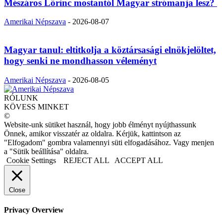
Mészáros Lőrinc mostantól Magyar strómanja lesz?
Amerikai Népszava
-
2026-08-07
Magyar tanul: eltitkolja a köztársasági elnökjelöltet,
hogy senki ne mondhasson véleményt
Amerikai Népszava
-
2026-08-05
RÓLUNK
KÖVESS MINKET
©
Website-unk sütiket használ, hogy jobb élményt nyújthassunk
Önnek, amikor visszatér az oldalra. Kérjük, kattintson az
"Elfogadom" gombra valamennyi süti elfogadásához. Vagy menjen
a "Sütik beállítása" oldalra.
Cookie Settings
REJECT ALL
ACCEPT ALL
Close
Privacy Overview