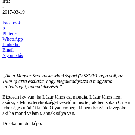
Írta:
-
2017-03-19
Facebook
X
Pinterest
WhatsApp
Linkedin
Email
Nyomtatás
„Aki a Magyar Szocialista Munkáspárt (MSZMP) tagja volt, az
1989-ig arra esküdött, hogy megakadályozza a magyarok
szabadságát, önrendelkezését.”
Biztosan így van, ha Lázár János ezt mondja. Lázár János nem
akárki, a Miniszterelnökséget vezető miniszter, akiben sokan Orbán
lehetséges utódját látják. Olyan ember, aki nem beszél a levegőbe,
aki ha mond valamit, annak súlya van.
De oka mindenképp.