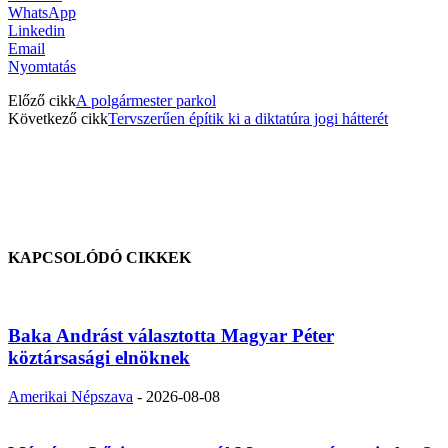
WhatsApp
Linkedin
Email
Nyomtatás
Előző cikk
A polgármester parkol
Következő cikk
Tervszerűen építik ki a diktatúra jogi hátterét
KAPCSOLÓDÓ CIKKEK
Baka Andrást választotta Magyar Péter
köztársasági elnöknek
Amerikai Népszava
-
2026-08-08