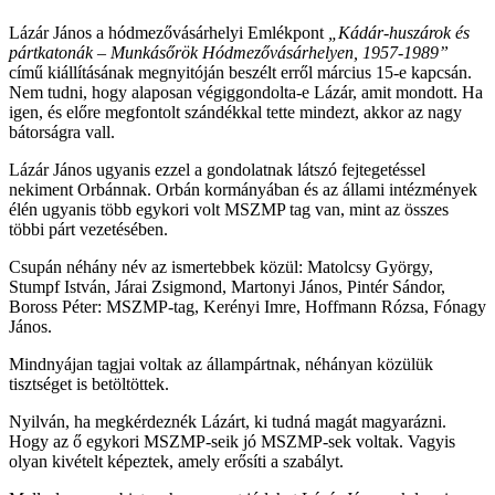
Lázár János a hódmezővásárhelyi Emlékpont
„Kádár-huszárok és
pártkatonák – Munkásőrök Hódmezővásárhelyen, 1957-1989”
című kiállításának megnyitóján beszélt erről március 15-e kapcsán.
Nem tudni, hogy alaposan végiggondolta-e Lázár, amit mondott. Ha
igen, és előre megfontolt szándékkal tette mindezt, akkor az nagy
bátorságra vall.
Lázár János ugyanis ezzel a gondolatnak látszó fejtegetéssel
nekiment Orbánnak. Orbán kormányában és az állami intézmények
élén ugyanis több egykori volt MSZMP tag van, mint az összes
többi párt vezetésében.
Csupán néhány név az ismertebbek közül: Matolcsy György,
Stumpf István, Járai Zsigmond, Martonyi János, Pintér Sándor,
Boross Péter: MSZMP-tag, Kerényi Imre, Hoffmann Rózsa, Fónagy
János.
Mindnyájan tagjai voltak az állampártnak, néhányan közülük
tisztséget is betöltöttek.
Nyilván, ha megkérdeznék Lázárt, ki tudná magát magyarázni.
Hogy az ő egykori MSZMP-seik jó MSZMP-sek voltak. Vagyis
olyan kivételt képeztek, amely erősíti a szabályt.