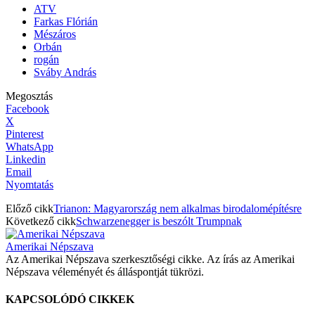
ATV
Farkas Flórián
Mészáros
Orbán
rogán
Sváby András
Megosztás
Facebook
X
Pinterest
WhatsApp
Linkedin
Email
Nyomtatás
Előző cikk
Trianon: Magyarország nem alkalmas birodalomépítésre
Következő cikk
Schwarzenegger is beszólt Trumpnak
Amerikai Népszava
Az Amerikai Népszava szerkesztőségi cikke. Az írás az Amerikai
Népszava véleményét és álláspontját tükrözi.
KAPCSOLÓDÓ CIKKEK