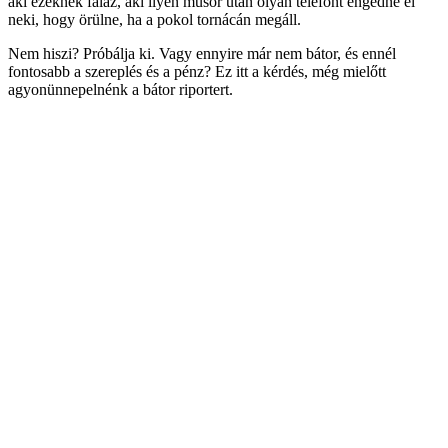
aki ezeknek falaz, aki ilyen műsor után olyan telefont engedne el
neki, hogy örülne, ha a pokol tornácán megáll.
Nem hiszi? Próbálja ki. Vagy ennyire már nem bátor, és ennél
fontosabb a szereplés és a pénz? Ez itt a kérdés, még mielőtt
agyonünnepelnénk a bátor riportert.