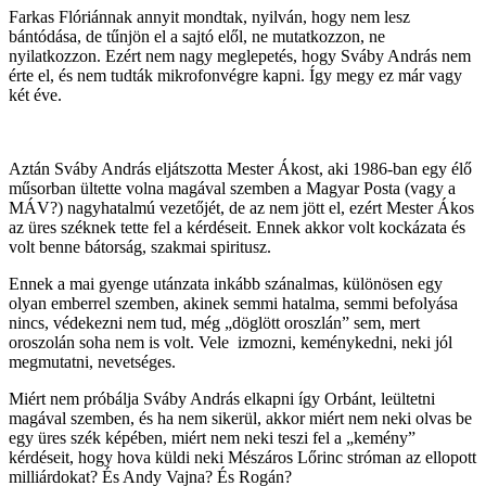
Farkas Flóriánnak annyit mondtak, nyilván, hogy nem lesz
bántódása, de tűnjön el a sajtó elől, ne mutatkozzon, ne
nyilatkozzon. Ezért nem nagy meglepetés, hogy Sváby András nem
érte el, és nem tudták mikrofonvégre kapni. Így megy ez már vagy
két éve.
Aztán Sváby András eljátszotta Mester Ákost, aki 1986-ban egy élő
műsorban ültette volna magával szemben a Magyar Posta (vagy a
MÁV?) nagyhatalmú vezetőjét, de az nem jött el, ezért Mester Ákos
az üres széknek tette fel a kérdéseit. Ennek akkor volt kockázata és
volt benne bátorság, szakmai spiritusz.
Ennek a mai gyenge utánzata inkább szánalmas, különösen egy
olyan emberrel szemben, akinek semmi hatalma, semmi befolyása
nincs, védekezni nem tud, még „döglött oroszlán” sem, mert
oroszolán soha nem is volt. Vele izmozni, keménykedni, neki jól
megmutatni, nevetséges.
Miért nem próbálja Sváby András elkapni így Orbánt, leültetni
magával szemben, és ha nem sikerül, akkor miért nem neki olvas be
egy üres szék képében, miért nem neki teszi fel a „kemény”
kérdéseit, hogy hova küldi neki Mészáros Lőrinc stróman az ellopott
milliárdokat? És Andy Vajna? És Rogán?