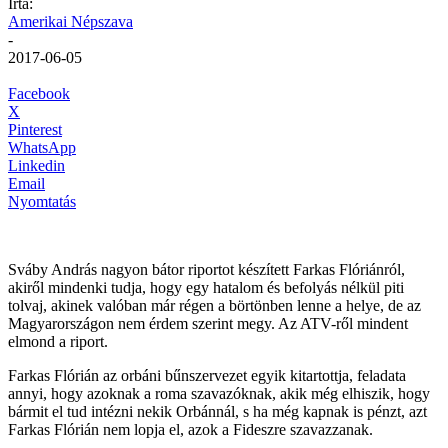
Írta:
Amerikai Népszava
-
2017-06-05
Facebook
X
Pinterest
WhatsApp
Linkedin
Email
Nyomtatás
Sváby András nagyon bátor riportot készített Farkas Flóriánról,
akiről mindenki tudja, hogy egy hatalom és befolyás nélkül piti
tolvaj, akinek valóban már régen a börtönben lenne a helye, de az
Magyarországon nem érdem szerint megy. Az ATV-ről mindent
elmond a riport.
Farkas Flórián az orbáni bűnszervezet egyik kitartottja, feladata
annyi, hogy azoknak a roma szavazóknak, akik még elhiszik, hogy
bármit el tud intézni nekik Orbánnál, s ha még kapnak is pénzt, azt
Farkas Flórián nem lopja el, azok a Fideszre szavazzanak.