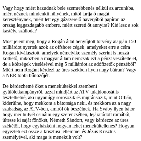
Vagy hogy miért hazudnak bele szemrebbenés nélkül az arcunkba,
miért néznek mindenkit hülyének, mitől tartja ő magát
kereszténynek, miért lett egy gázszerelő haverjából papíron az
ország leggazdagabb embere, miért szereti őt annyira? Kié lesz a sok
kastély, szálloda?
Most jelent meg, hogy a Rogán által benyújtott törvény alapján 150
milliárdot nyertek azok az offshore cégek, amelyeket erre a célra
Rogán kiválasztott, amelyek némelyike személy szerint is hozzá
köthető, miközben a magyar állam nemcsak ezt a pénzt veszítette el,
de a költségek viselésével még 5 milliárdot az adófizetők pénzéből?
Miért nem Rogánt kérdezi az üres székben ilyen nagy bátran? Vagy
a NER többi bűnözőjét.
De kérdezhetné őket a menekültekkel szembeni
gyűlöletkampányról, azzal mindjárt az ATV tulajdonosát is
tesztelhetné, aki ugyanúgy sorosozik és migránsozik, mint Orbán,
kiderülne, hogy mekkora a bátorsága neki, és mekkora az a nagy
szabadság az ATV-ben, amiről ők beszélnek. Ha Sváby ilyen bátor,
hogy mer hülyét csinálni egy szerencsétlen, lejáratódott romából,
ültesse ki saját főnökét, Németh Sándort, vagy kérdezze az üres
székétől, hogy egyházként hogyan lehet menekültellenes? Hogyan
egyezteti ezt össze a krisztusi jellemmel és Jézus Krisztus
személyével, aki maga is menekült volt?