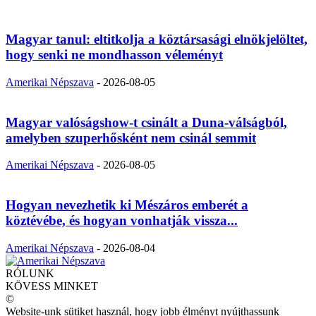
Magyar tanul: eltitkolja a köztársasági elnökjelöltet,
hogy senki ne mondhasson véleményt
Amerikai Népszava
-
2026-08-05
Magyar valóságshow-t csinált a Duna-válságból,
amelyben szuperhősként nem csinál semmit
Amerikai Népszava
-
2026-08-05
Hogyan nevezhetik ki Mészáros emberét a
köztévébe, és hogyan vonhatják vissza...
Amerikai Népszava
-
2026-08-04
RÓLUNK
KÖVESS MINKET
©
Website-unk sütiket használ, hogy jobb élményt nyújthassunk