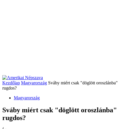
Kezdőlap
Magyarország
Sváby miért csak "döglött oroszlánba"
rugdos?
Magyarország
Sváby miért csak "döglött oroszlánba"
rugdos?