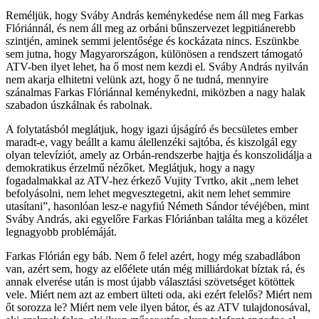
Reméljük, hogy Sváby András keménykedése nem áll meg Farkas
Flóriánnál, és nem áll meg az orbáni bűnszervezet legpitiánerebb
szintjén, aminek semmi jelentősége és kockázata nincs. Eszünkbe
sem jutna, hogy Magyarországon, különösen a rendszert támogató
ATV-ben ilyet lehet, ha ő most nem kezdi el. Sváby András nyilván
nem akarja elhitetni velünk azt, hogy ő ne tudná, mennyire
szánalmas Farkas Flóriánnal keménykedni, miközben a nagy halak
szabadon úszkálnak és rabolnak.
A folytatásból meglátjuk, hogy igazi újságíró és becsületes ember
maradt-e, vagy beállt a kamu álellenzéki sajtóba, és kiszolgál egy
olyan televíziót, amely az Orbán-rendszerbe hajtja és konszolidálja a
demokratikus érzelmű nézőket. Meglátjuk, hogy a nagy
fogadalmakkal az ATV-hez érkező Vujity Tvrtko, akit „nem lehet
befolyásolni, nem lehet megvesztegetni, akit nem lehet semmire
utasítani”, hasonlóan lesz-e nagyfiú Németh Sándor tévéjében, mint
Sváby András, aki egyelőre Farkas Flóriánban találta meg a közélet
legnagyobb problémáját.
Farkas Flórián egy báb. Nem ő felel azért, hogy még szabadlábon
van, azért sem, hogy az előélete után még milliárdokat bíztak rá, és
annak elverése után is most újabb választási szövetséget kötöttek
vele. Miért nem azt az embert ülteti oda, aki ezért felelős? Miért nem
őt sorozza le? Miért nem vele ilyen bátor, és az ATV tulajdonosával,