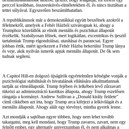
perccel korábban, összeesküvés-elméletekben él, és nincs tisztában a
tettei súlyával. Egyszerűen beszámíthatatlan.
A republikánusok már a demokratákkal együtt beszélnek azokról a
félelmekről, amelyek a Fehér Házból szivárognak ki, ahogy a
Trumphoz közelállók az elnök mentális és pszichikai állapotát
érzékelik. Szabályosan félnek, mert logikátlan, excentrikus és ijesztő
tartalmúak Trump elgondolásai, utasításai és parancsai. Egyre
jobban értik, miért igyekezett a Fehér Házba bekerülni Trump lánya
és veje, akik nyilván ismerik apjuk mentális állapotát. De ők sem
tudnak segíteni.
A Capitol Hill-en dolgozó újságírók egyértelműen kétségbe vonják a
pszichológiai stabilitását és hivatalának ellátására alkalmatlannak
tartják az elmeállapotát. Trump fejében és lelkében levő zűrzavart
tükrözi az adminisztráció kaotikus állapota, ahogy Trump eszelősen
rángatja a kormányt. Andrew Sullivan a „Donald király őrülete”
című cikkében azt írta, hogy Trump arca kifejezi a lelkivilágát és a
mentális állapotát. Ahogy aláír egy törvényt, mintha gyerek lenne.
Azt mondják a sajtóban egyre többen, hogy nem lehet tovább
takargatni, meg kell mondani, hogy Trump zavaros, zavart, nem egy
felnőtt ember, egy alternatív univerzumban él, és nem alkalmas a