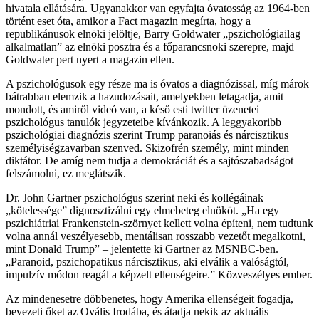
hivatala ellátására. Ugyanakkor van egyfajta óvatosság az 1964-ben
történt eset óta, amikor a Fact magazin megírta, hogy a
republikánusok elnöki jelöltje, Barry Goldwater „pszichológiailag
alkalmatlan” az elnöki posztra és a főparancsnoki szerepre, majd
Goldwater pert nyert a magazin ellen.
A pszichológusok egy része ma is óvatos a diagnózissal, míg márok
bátrabban elemzik a hazudozásait, amelyekben letagadja, amit
mondott, és amiről videó van, a késő esti twitter üzenetei
pszichológus tanulók jegyzeteibe kívánkozik. A leggyakoribb
pszichológiai diagnózis szerint Trump paranoiás és nárcisztikus
személyiségzavarban szenved. Skizofrén személy, mint minden
diktátor. De amíg nem tudja a demokráciát és a sajtószabadságot
felszámolni, ez meglátszik.
Dr. John Gartner pszichológus szerint neki és kollégáinak
„kötelessége” dignosztizálni egy elmebeteg elnököt. „Ha egy
pszichiátriai Frankenstein-szörnyet kellett volna építeni, nem tudtunk
volna annál veszélyesebb, mentálisan rosszabb vezetőt megalkotni,
mint Donald Trump” – jelentette ki Gartner az MSNBC-ben.
„Paranoid, pszichopatikus nárcisztikus, aki elválik a valóságtól,
impulzív módon reagál a képzelt ellenségeire.” Közveszélyes ember.
Az mindenesetre döbbenetes, hogy Amerika ellenségeit fogadja,
bevezeti őket az Ovális Irodába, és átadja nekik az aktuális