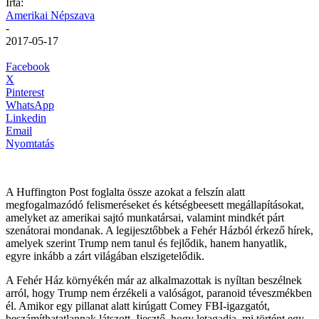
Írta:
Amerikai Népszava
-
2017-05-17
Facebook
X
Pinterest
WhatsApp
Linkedin
Email
Nyomtatás
A Huffington Post foglalta össze azokat a felszín alatt
megfogalmazódó felismeréseket és kétségbeesett megállapításokat,
amelyket az amerikai sajtó munkatársai, valamint mindkét párt
szenátorai mondanak. A legijesztőbbek a Fehér Házból érkező hírek,
amelyek szerint Trump nem tanul és fejlődik, hanem hanyatlik,
egyre inkább a zárt világában elszigetelődik.
A Fehér Ház környékén már az alkalmazottak is nyíltan beszélnek
arról, hogy Trump nem érzékeli a valóságot, paranoid téveszmékben
él. Amikor egy pillanat alatt kirúgatt Comey FBI-igazgatót,
beszámíthatatlannak látszott. Ijesztő, hogy letagadja, mi történt egy