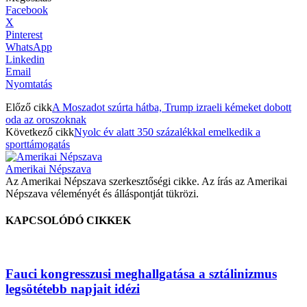
Facebook
X
Pinterest
WhatsApp
Linkedin
Email
Nyomtatás
Előző cikk
A Moszadot szúrta hátba, Trump izraeli kémeket dobott
oda az oroszoknak
Következő cikk
Nyolc év alatt 350 százalékkal emelkedik a
sporttámogatás
Amerikai Népszava
Az Amerikai Népszava szerkesztőségi cikke. Az írás az Amerikai
Népszava véleményét és álláspontját tükrözi.
KAPCSOLÓDÓ CIKKEK
Fauci kongresszusi meghallgatása a sztálinizmus
legsötétebb napjait idézi