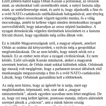
Ezért jobbról-balról kapja Orbán Kassán a pofonokat, az oroszok
miatt, az ukránokkal való szemétkedés miatt, a suttyó fasiszta sálja
miatt, az unióellenessége miatt, és azért is, hogy aljaskodik a finn és
a svéd NATO-csatlakozás ratifikálásának halogatásával, ami tényleg
a tömeggyilkos oroszoknak végzett ügynöki munka, és a világ
mocsoksága, amiért ki kellene vágni minden demokratikus nyugati
szerveződésből, hogy takarodjon az orosz népirtó barátaihoz. A
nyugati demokráciák végtelen türelmének köszönheti ez a fasiszta
felcsúti disznó, hogy egyáltalán még szóba állnak vele.
Ez is inkább Magyarországnak szól, a magyar népnek, amelyet
Orbán az uralma alá kényszerített, s nyilván még a geopolitikai
megfontolásoknak. De az nem kérdés, hogy minek nézik ezt a
bunkót. Ez az ember nem része a nyugati civilizációnak. Ez nem
kérdés. Ezért szívatják Kassán mindazok, akiket a magyarok
szeretnek lenézni, de Orbán miatt sokkal különbek náluk. Orbánnak
így muszáj volt megígérnie, hogy a parlament tavaszi ülésének első
munkanapján megszavaztatja a finn és a svéd NATO-csatlakozást.
Látszik, hogy Orbánnak gazsulálnia kell a többieknek.
Az még nem biztos, hogy az ígéretét be is tartja, mert egy
megbízhatatlan, képmutató, tetü, szar alak a „magyar
miniszterelnök”, akinek egyetlen szavában nem lehet megbízni. De
az, hogy ezt meg kellett ígérnie, pontosan mutatja, milyen alárendelt
szerepet játszik a „csúcson”, ami a másik három ország