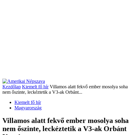
Kezdőlap
Kiemelt fő hír
Villamos alatt fekvő ember mosolya soha
nem őszinte, leckéztetik a V3-ak Orbánt...
Kiemelt fő hír
Magyarország
Villamos alatt fekvő ember mosolya soha
nem őszinte, leckéztetik a V3-ak Orbánt