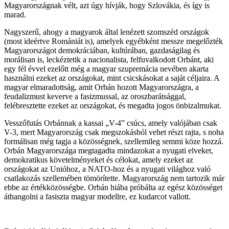
Magyarországnak vélt, azt úgy hívják, hogy Szlovákia, és így is
marad.
Nagyszerű, ahogy a magyarok által lenézett szomszéd országok
(most ideértve Romániát is), amelyek egyébként messze megelőzték
Magyarországot demokráciában, kultúrában, gazdaságilag és
morálisan is, leckéztetik a nacionalista, felfuvalkodott Orbánt, aki
egy fél évvel ezelőtt még a magyar szupremácia nevében akarta
használni ezeket az országokat, mint csicskásokat a saját céljaira. A
magyar elmaradottság, amit Orbán hozott Magyarországra, a
feudalizmust keverve a fasizmussal, az oroszbarátsággal,
felébresztette ezeket az országokat, és megadta jogos önbizalmukat.
Vesszőfutás Orbánnak a kassai „V-4” csúcs, amely valójában csak
V-3, mert Magyarország csak megszokásból vehet részt rajta, s noha
formálisan még tagja a közösségnek, szellemileg semmi köze hozzá.
Orbán Magyarországa megtagadta mindazokat a nyugati elveket,
demokratikus követelményeket és célokat, amely ezeket az
országokat az Unióhoz, a NATO-hoz és a nyugati világhoz való
csatlakozás szellemében tömörítette. Magyarország nem tartozik már
ebbe az értékközösségbe. Orbán hiába próbálta az egész közösséget
áthangolni a fasiszta magyar modellre, ez kudarcot vallott.