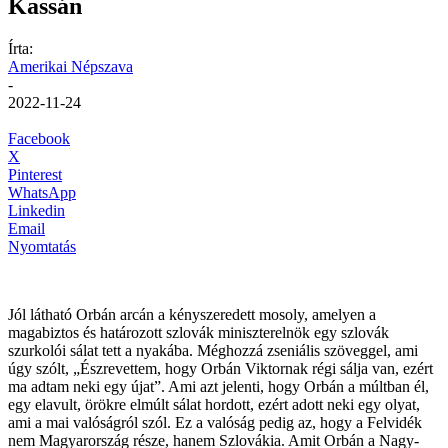
Kassán
Írta:
Amerikai Népszava
-
2022-11-24
Facebook
X
Pinterest
WhatsApp
Linkedin
Email
Nyomtatás
Jól látható Orbán arcán a kényszeredett mosoly, amelyen a
magabiztos és határozott szlovák miniszterelnök egy szlovák
szurkolói sálat tett a nyakába. Méghozzá zseniális szöveggel, ami
úgy szólt, „Észrevettem, hogy Orbán Viktornak régi sálja van, ezért
ma adtam neki egy újat”. Ami azt jelenti, hogy Orbán a múltban él,
egy elavult, örökre elmúlt sálat hordott, ezért adott neki egy olyat,
ami a mai valóságról szól. Ez a valóság pedig az, hogy a Felvidék
nem Magyarország része, hanem Szlovákia. Amit Orbán a Nagy-