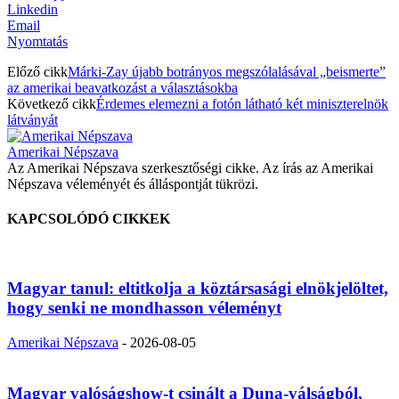
Linkedin
Email
Nyomtatás
Előző cikk
Márki-Zay újabb botrányos megszólalásával „beismerte”
az amerikai beavatkozást a választásokba
Következő cikk
Érdemes elemezni a fotón látható két miniszterelnök
látványát
Amerikai Népszava
Az Amerikai Népszava szerkesztőségi cikke. Az írás az Amerikai
Népszava véleményét és álláspontját tükrözi.
KAPCSOLÓDÓ CIKKEK
Magyar tanul: eltitkolja a köztársasági elnökjelöltet,
hogy senki ne mondhasson véleményt
Amerikai Népszava
-
2026-08-05
Magyar valóságshow-t csinált a Duna-válságból,