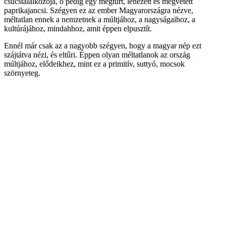
csúcstalálkozója, ő pedig egy megtűrt, lenézett és megvetett
paprikajancsi. Szégyen ez az ember Magyarországra nézve,
méltatlan ennek a nemzetnek a múltjához, a nagyságaihoz, a
kultúrájához, mindahhoz, amit éppen elpusztít.
Ennél már csak az a nagyobb szégyen, hogy a magyar nép ezt
szájtátva nézi, és eltűri. Éppen olyan méltatlanok az ország
múltjához, elődeikhez, mint ez a primitív, suttyó, mocsok
szörnyeteg.