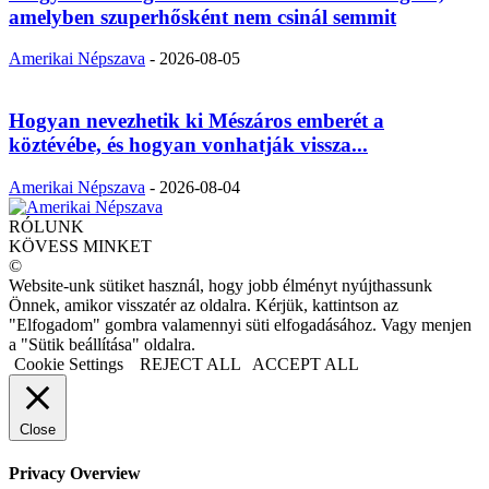
amelyben szuperhősként nem csinál semmit
Amerikai Népszava
-
2026-08-05
Hogyan nevezhetik ki Mészáros emberét a
köztévébe, és hogyan vonhatják vissza...
Amerikai Népszava
-
2026-08-04
RÓLUNK
KÖVESS MINKET
©
Website-unk sütiket használ, hogy jobb élményt nyújthassunk
Önnek, amikor visszatér az oldalra. Kérjük, kattintson az
"Elfogadom" gombra valamennyi süti elfogadásához. Vagy menjen
a "Sütik beállítása" oldalra.
Cookie Settings
REJECT ALL
ACCEPT ALL
Close
Privacy Overview