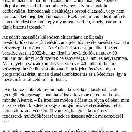
kiszámíthatatlan módon használja fel az adataikat, elkezdenek
kilépni a rendszerből – mondta Alvarez. – Nem adnak be
adóbevallást, lemondanak a szükséges orvosi ellátásról, vagy nem
kérik az őket megillető támogatást. Ezek nem irracionális döntések,
hanem túlélési ösztönök egy olyan rendszerben, amely már nem
tűnik biztonságosnak.”
Az adatfelhasználás különösen elriaszthatja az illegális
bevándorlókat az adófizetéstől, ami jelentős bevételkiesést okozhat a
szövetségi kormánynak. Az Adó- és Gazdaságpolitikai Intézet
becslése szerint 2022-ben az illegális bevándorlók mintegy 90
milliárd dollárnyi adót fizettek be szövetségi, állami és helyi szinten.
Már egyetlen százalékpontos visszaesés is 40 milliárd dolláros
szövetségi bevételkiesést okozna. Ennek jelentős része olyan
programokat érint, mint a társadalombiztosítás és a Medicare, így a
kiesés más adófizetőkre hárulna át.
„Amikor az emberek kivonulnak a közszolgáltatásokból, azok
gyengülnek, igazságtalanabbá válnak, kevésbé demokratikusak –
mondta Alvarez. – Ez ironikus módon aláássa az olyan célokat, mint
a csalás elleni küzdelem vagy a polgári részvétel erősítése. Tehát
nemcsak az adatvédelemről van szó, hanem a kormányzati
rendszerek működőképességének és tisztességének megőrzéséről
is.”
A digitális megfigyelőrendszerek erősödése a szakértők szerint nem