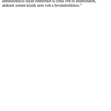
adminisztráció olyan embereket is célba vett és letartóztatott,
akiknek semmi közük nem volt a bevándorláshoz.”