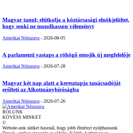
Magyar tanul: eltitkolja a köztársasági elnökjelöltet,
hogy senki ne mondhasson véleményt
Amerikai Népszava
-
2026-08-05
A parlamenti vastaps a röhögő emojik új megfelelője
Amerikai Népszava
-
2026-07-28
Magyar két nap alatt a keresztapja tanácsadóját
erőlteti az Alkotmánybíróságba
Amerikai Népszava
-
2026-07-26
RÓLUNK
KÖVESS MINKET
©
Website-unk sütiket használ, hogy jobb élményt nyújthassunk