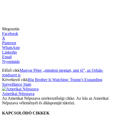
Megosztás
Facebook
X
Pinterest
WhatsApp
Linkedin
Email
Nyomtatás
Előző cikk
Magyar Péter „mindent megtart, ami jó”, az Orbán-
rendszert is
Következő cikk
Big Brother Is Watching: Trump’s Expanding
Surveillance State
Amerikai Népszava
Az Amerikai Népszava szerkesztőségi cikke. Az írás az Amerikai
Népszava véleményét és álláspontját tükrözi.
KAPCSOLÓDÓ CIKKEK