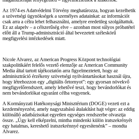
Az 1974-es Adatvédelmi Törvény meghatározza, hogyan kezelhetik
a szövetségi ügynökségek a személyes adatainkat: az információt
csak arra a célra lehet felhasználni, amelyre eredetileg szolgáltattuk.
Ez az alapelv – a célszerűség elve – azonban most súlyos próbatétel
előtt áll a Trump-adminisztráció által bevezetett széleskörű
megfigyelési intézkedések miatt.
Nicole Alvarez, az American Progress Központ technológiai
szakpolitikáért felelős vezető elemzője az American Community
Media által tartott tájékoztatón arra figyelmeztetett, hogy az
adminisztráció érzékeny szövetségi nyilvántartásokat használ újra,
hogy létrehozzon egy „digitális őrtornyot”: egy gyorsan növekvő
megfigyelőrendszert, amely lehetővé teszi, hogy bevándorlókat és
nem bevándorlókat egyaránt célba vegyenek.
A Kormányzati Hatékonysági Minisztérium (DOGE) vezeti ezt a
kezdeményezést, amely nagyszabású átalakítást hajt végre: az eddig
különálló adatbázisokat egyetlen egységes rendszerbe olvasztja
össze. „Úgy kell elképzelni, mintha mindenki külön iratszekrényét
egy hatalmas, kereshető iratszekrénnyé egyesítenénk” – mondta
Alvarez.