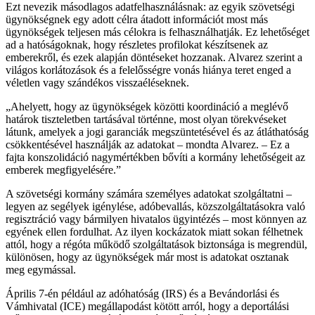
Ezt nevezik másodlagos adatfelhasználásnak: az egyik szövetségi
ügynökségnek egy adott célra átadott információt most más
ügynökségek teljesen más célokra is felhasználhatják. Ez lehetőséget
ad a hatóságoknak, hogy részletes profilokat készítsenek az
emberekről, és ezek alapján döntéseket hozzanak. Alvarez szerint a
világos korlátozások és a felelősségre vonás hiánya teret enged a
véletlen vagy szándékos visszaéléseknek.
„Ahelyett, hogy az ügynökségek közötti koordináció a meglévő
határok tiszteletben tartásával történne, most olyan törekvéseket
látunk, amelyek a jogi garanciák megszüntetésével és az átláthatóság
csökkentésével használják az adatokat – mondta Alvarez. – Ez a
fajta konszolidáció nagymértékben bővíti a kormány lehetőségeit az
emberek megfigyelésére.”
A szövetségi kormány számára személyes adatokat szolgáltatni –
legyen az segélyek igénylése, adóbevallás, közszolgáltatásokra való
regisztráció vagy bármilyen hivatalos ügyintézés – most könnyen az
egyének ellen fordulhat. Az ilyen kockázatok miatt sokan félhetnek
attól, hogy a régóta működő szolgáltatások biztonsága is megrendül,
különösen, hogy az ügynökségek már most is adatokat osztanak
meg egymással.
Április 7-én például az adóhatóság (IRS) és a Bevándorlási és
Vámhivatal (ICE) megállapodást kötött arról, hogy a deportálási