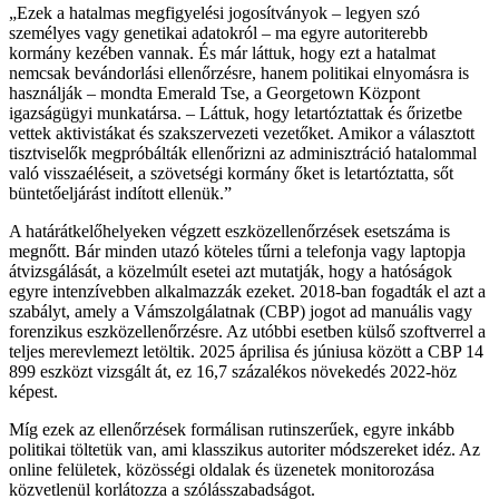
„Ezek a hatalmas megfigyelési jogosítványok – legyen szó
személyes vagy genetikai adatokról – ma egyre autoriterebb
kormány kezében vannak. És már láttuk, hogy ezt a hatalmat
nemcsak bevándorlási ellenőrzésre, hanem politikai elnyomásra is
használják – mondta Emerald Tse, a Georgetown Központ
igazságügyi munkatársa. – Láttuk, hogy letartóztattak és őrizetbe
vettek aktivistákat és szakszervezeti vezetőket. Amikor a választott
tisztviselők megpróbálták ellenőrizni az adminisztráció hatalommal
való visszaéléseit, a szövetségi kormány őket is letartóztatta, sőt
büntetőeljárást indított ellenük.”
A határátkelőhelyeken végzett eszközellenőrzések esetszáma is
megnőtt. Bár minden utazó köteles tűrni a telefonja vagy laptopja
átvizsgálását, a közelmúlt esetei azt mutatják, hogy a hatóságok
egyre intenzívebben alkalmazzák ezeket. 2018-ban fogadták el azt a
szabályt, amely a Vámszolgálatnak (CBP) jogot ad manuális vagy
forenzikus eszközellenőrzésre. Az utóbbi esetben külső szoftverrel a
teljes merevlemezt letöltik. 2025 áprilisa és júniusa között a CBP 14
899 eszközt vizsgált át, ez 16,7 százalékos növekedés 2022-höz
képest.
Míg ezek az ellenőrzések formálisan rutinszerűek, egyre inkább
politikai töltetük van, ami klasszikus autoriter módszereket idéz. Az
online felületek, közösségi oldalak és üzenetek monitorozása
közvetlenül korlátozza a szólásszabadságot.