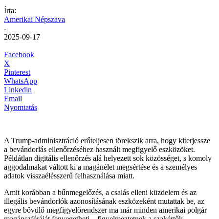
Írta:
Amerikai Népszava
-
2025-09-17
Facebook
X
Pinterest
WhatsApp
Linkedin
Email
Nyomtatás
A Trump-adminisztráció erőteljesen törekszik arra, hogy kiterjessze
a bevándorlás ellenőrzéséhez használt megfigyelő eszközöket.
Példátlan digitális ellenőrzés alá helyezett sok közösséget, s komoly
aggodalmakat váltott ki a magánélet megsértése és a személyes
adatok visszaélésszerű felhasználása miatt.
Amit korábban a bűnmegelőzés, a csalás elleni küzdelem és az
illegális bevándorlók azonosításának eszközeként mutattak be, az
egyre bővülő megfigyelőrendszer ma már minden amerikai polgár
magánszféráját fenyegetheti – figyelmeztetnek a szakértők.