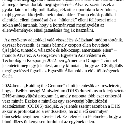
áll meg a bevándorlók megfigyelésénél. Alvarez szerint ezek a
gyakorlatok mindig politikailag célzott csoportokon kezdődnek,
majd gyorsan kiterjedhetnek mindenkire. Trump elnök politikai
ellenfelei elleni támadásai és a „hűtlenek” elleni fellépései miatt
sokan attól tartanak, hogy a kormányzati megfigyelést az
ellenvélemények elhallgattatására fogják használni.
„Az érzékeny adatokkal való visszaélés skálázható módon történik,
egyszer bevezetik, és máris bármely csoport ellen bevethető:
újságírók, tüntetők, választók és hétköznapi amerikaiak ellen” –
mondta Alvarez. A Georgetown Egyetem Adatvédelmi és
Technológiai Központja 2022-ben „American Dragnet” címmel
jelentetett meg egy jelentést, amely kimutatta, hogy az ICE digitális
megfigyeléssel figyeli az Egyesült Államokban élők többségének
életét.
2024-ben a „Raiding the Genome” című jelentésük azt részletezte,
hogy a Belbiztonsági Minisztérium (DHS) drasztikusan kiterjesztette
DNS-mintagyűjtési programját, amely naponta több ezer embertől
vesz mintát. Ezeket a mintákat egy szövetségi bűnüldözési
adatbázisban (CODIS) tárolják. A jelentés szerint azonban a DHS
akkor is profilokat ad a rendszerhez, ha az illető semmilyen
bűncselekményt nem követett el. Ez felerősíti a félelmeket, hogy a
bűnüldözés önkényesen fordulhat az egyének ellen.