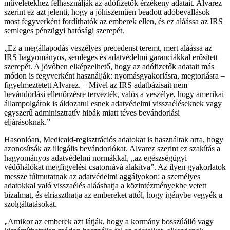
műveletekhez felhasználják az adófizetők érzékeny adatait. Alvarez
szerint ez azt jelenti, hogy a jóhiszeműen beadott adóbevallások
most fegyverként fordíthatók az emberek ellen, és ez aláássa az IRS
semleges pénzügyi hatósági szerepét.
„Ez a megállapodás veszélyes precedenst teremt, mert aláássa az
IRS hagyományos, semleges és adatvédelmi garanciákkal erősített
szerepét. A jövőben elképzelhető, hogy az adófizetők adatait más
módon is fegyverként használják: nyomásgyakorlásra, megtorlásra –
figyelmeztetett Alvarez. – Mivel az IRS adatbázisait nem
bevándorlási ellenőrzésre tervezték, valós a veszélye, hogy amerikai
állampolgárok is áldozatul esnek adatvédelmi visszaéléseknek vagy
egyszerű adminisztratív hibák miatt téves bevándorlási
eljárásoknak.”
Hasonlóan, Medicaid-regisztrációs adatokat is használtak arra, hogy
azonosítsák az illegális bevándorlókat. Alvarez szerint ez szakítás a
hagyományos adatvédelmi normákkal, „az egészségügyi
védőhálókat megfigyelési csatornává alakítva”. Az ilyen gyakorlatok
messze túlmutatnak az adatvédelmi aggályokon: a személyes
adatokkal való visszaélés alááshatja a közintézményekbe vetett
bizalmat, és elriaszthatja az embereket attól, hogy igénybe vegyék a
szolgáltatásokat.
„Amikor az emberek azt látják, hogy a kormány bosszúálló vagy