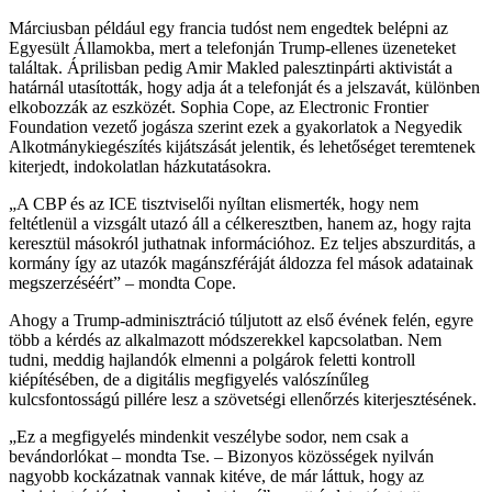
Márciusban például egy francia tudóst nem engedtek belépni az
Egyesült Államokba, mert a telefonján Trump-ellenes üzeneteket
találtak. Áprilisban pedig Amir Makled palesztinpárti aktivistát a
határnál utasították, hogy adja át a telefonját és a jelszavát, különben
elkobozzák az eszközét. Sophia Cope, az Electronic Frontier
Foundation vezető jogásza szerint ezek a gyakorlatok a Negyedik
Alkotmánykiegészítés kijátszását jelentik, és lehetőséget teremtenek
kiterjedt, indokolatlan házkutatásokra.
„A CBP és az ICE tisztviselői nyíltan elismerték, hogy nem
feltétlenül a vizsgált utazó áll a célkeresztben, hanem az, hogy rajta
keresztül másokról juthatnak információhoz. Ez teljes abszurditás, a
kormány így az utazók magánszféráját áldozza fel mások adatainak
megszerzéséért” – mondta Cope.
Ahogy a Trump-adminisztráció túljutott az első évének felén, egyre
több a kérdés az alkalmazott módszerekkel kapcsolatban. Nem
tudni, meddig hajlandók elmenni a polgárok feletti kontroll
kiépítésében, de a digitális megfigyelés valószínűleg
kulcsfontosságú pillére lesz a szövetségi ellenőrzés kiterjesztésének.
„Ez a megfigyelés mindenkit veszélybe sodor, nem csak a
bevándorlókat – mondta Tse. – Bizonyos közösségek nyilván
nagyobb kockázatnak vannak kitéve, de már láttuk, hogy az