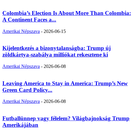
Colombia’s Election Is About More Than Colombia:
A Continent Faces a...
Amerikai Népszava
-
2026-06-15
Kijelentkezés a bizonytalanságba: Trump új
zöldkártya-szabálya milliókat rekesztene ki
Amerikai Népszava
-
2026-06-08
Leaving America to Stay in America: Trump’s New
Green Card Policy...
Amerikai Népszava
-
2026-06-08
Futballünnep vagy félelem? Világbajnokság Trump
Amerikájában