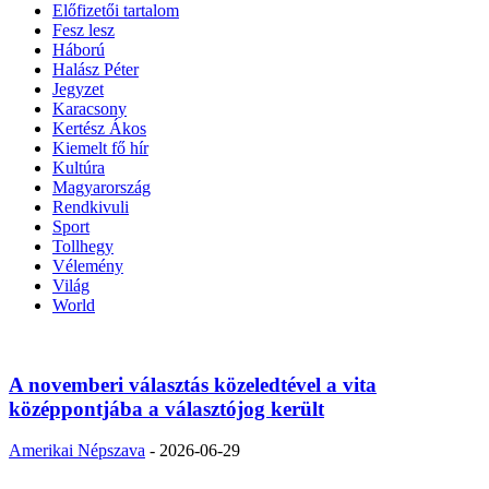
Előfizetői tartalom
Fesz lesz
Háború
Halász Péter
Jegyzet
Karacsony
Kertész Ákos
Kiemelt fő hír
Kultúra
Magyarország
Rendkivuli
Sport
Tollhegy
Vélemény
Világ
World
A novemberi választás közeledtével a vita
középpontjába a választójog került
Amerikai Népszava
-
2026-06-29