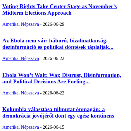
Voting Rights Take Center Stage as November’s
Midterm Elections Approach
Amerikai Népszava
-
2026-06-29
Az Ebola nem vár: háború, bizalmatlanság,
dezinformáció és politikai döntések táplálják...
Amerikai Népszava
-
2026-06-22
Ebola Won’t Wait: War, Distrust, Disinformation,
and Political Decisions Are Fueling...
Amerikai Népszava
-
2026-06-22
Kolumbia választása túlmutat önmagán: a
demokrácia jövőjéről dönt egy egész kontinens
Amerikai Népszava
-
2026-06-15