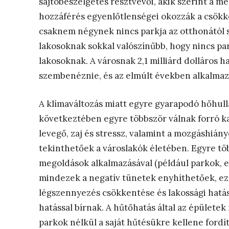
sajtóbeszélgetés résztvevői, akik szerint a m
hozzáférés egyenlőtlenségei okozzák a csökk
csaknem négynek nincs parkja az otthonától s
lakosoknak sokkal valószínűbb, hogy nincs pa
lakosoknak. A városnak 2,1 milliárd dolláros h
szembenéznie, és az elmúlt években alkalmazot
A klímaváltozás miatt egyre gyarapodó hőhull
következtében egyre többször válnak forró ka
levegő, zaj és stressz, valamint a mozgáshiá
tekinthetőek a városlakók életében. Egyre tö
megoldások alkalmazásával (például parkok, e
mindezek a negatív tünetek enyhíthetőek, ezál
légszennyezés csökkentése és lakossági hatás
hatással bírnak. A hűtőhatás által az épülete
parkok nélkül a saját hűtésükre kellene fordí