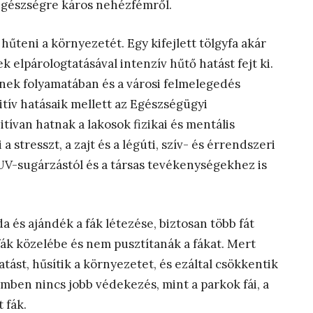
, egészségre káros nehézfémről.
hűteni a környezetét. Egy kifejlett tölgyfa akár
k elpárologtatásával intenzív hűtő hatást fejt ki.
ének folyamatában és a városi felmelegedés
zitív hatásaik mellett az Egészségügyi
tívan hatnak a lakosok fizikai és mentális
stresszt, a zajt és a légúti, szív- és érrendszeri
V-sugárzástól és a társas tevékenységekhez is
és ajándék a fák létezése, biztosan több fát
ák közelébe és nem pusztítanák a fákat. Mert
tást, hűsítik a környezetet, és ezáltal csökkentik
mben nincs jobb védekezés, mint a parkok fái, a
 fák.