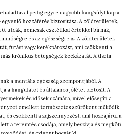
őrehaladtával pedig egyre nagyobb hangsúlyt kap a
 egyenlő hozzáférés biztosítása.
A zöldterületek,
ett utcák, nemcsak esztétikai értékkel bírnak,
etminőségre és az egészségre is.
A zöldterületek
sétát, futást vagy kerékpározást, ami csökkenti a
s más krónikus betegségek kockázatát. A tiszta
nak a mentális egészség szempontjából. A
ja a hangulatot és általános jólétet biztosít. A
gyermekek és idősek számára, mivel elősegíti a
vényzet emellett természetes szűrőként működik,
, és csökkenti a zajszennyezést, ami hozzájárul a
llett a teremtés csodája, amely beszívja és megköti
nnyeződést, és oxigént bocsát ki.