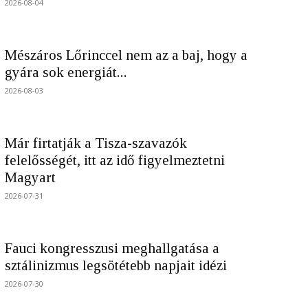
2026-08-04
Mészáros Lőrinccel nem az a baj, hogy a
gyára sok energiát...
2026-08-03
Már firtatják a Tisza-szavazók
felelősségét, itt az idő figyelmeztetni
Magyart
2026-07-31
Fauci kongresszusi meghallgatása a
sztálinizmus legsötétebb napjait idézi
2026-07-30