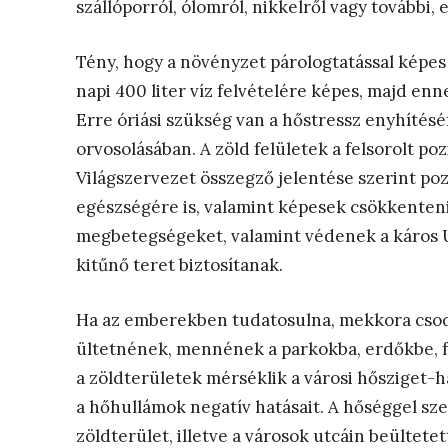
szállóporról, ólomról, nikkelről vagy további
Tény, hogy a növényzet párologtatással képes 
napi 400 liter víz felvételére képes, majd enne
Erre óriási szükség van a hőstressz enyhítés
orvosolásában. A zöld felületek a felsorolt po
Világszervezet összegző jelentése szerint pozi
egészségére is, valamint képesek csökkenteni a 
megbetegségeket, valamint védenek a káros U
kitűnő teret biztosítanak.
Ha az emberekben tudatosulna, mekkora csoda 
ültetnének, mennének a parkokba, erdőkbe, f
a
zöldterületek mérséklik a városi hősziget-ha
a hőhullámok negatív hatásait.
​A hőséggel sze
zöldterület, illetve a városok utcáin beültetett