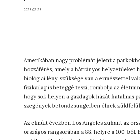
-
2025-02-25
Amerikában nagy problémát jelent a parkokhoz
hozzáférés, amely a hátrányos helyzetűeket 
biológiai lény, szüksége van a ermészettel val
fizikailag is beteggé teszi, rombolja az életm
hogy sok helyen a gazdagok házát hatalmas pa
szegények betondzsungelben élnek züldfelül
Az elmúlt években Los Angeles zuhant az or
országos rangsorában a 88. helyre a 100-ból. 