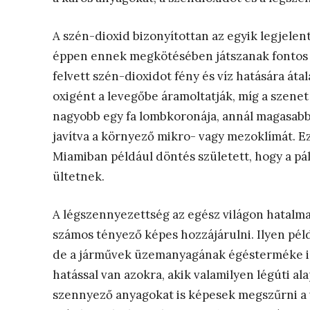
A szén-dioxid bizonyítottan az egyik legjelen
éppen ennek megkötésében játszanak fontos s
felvett szén-dioxidot fény és víz hatására áta
oxigént a levegőbe áramoltatják, míg a szenet 
nagyobb egy fa lombkoronája, annál magasabb
javítva a környező mikro- vagy mezoklímát. E
Miamiban például döntés született, hogy a pá
ültetnek.
A légszennyezettség az egész világon hatalm
számos tényező képes hozzájárulni. Ilyen péld
de a járművek üzemanyagának égésterméke is
hatással van azokra, akik valamilyen légúti a
szennyező anyagokat is képesek megszűrni a v