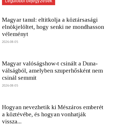
Legutóbbi bejegyzések
Magyar tanul: eltitkolja a köztársasági
elnökjelöltet, hogy senki ne mondhasson
véleményt
2026-08-05
Magyar valóságshow-t csinált a Duna-
válságból, amelyben szuperhősként nem
csinál semmit
2026-08-05
Hogyan nevezhetik ki Mészáros emberét
a köztévébe, és hogyan vonhatják
vissza...