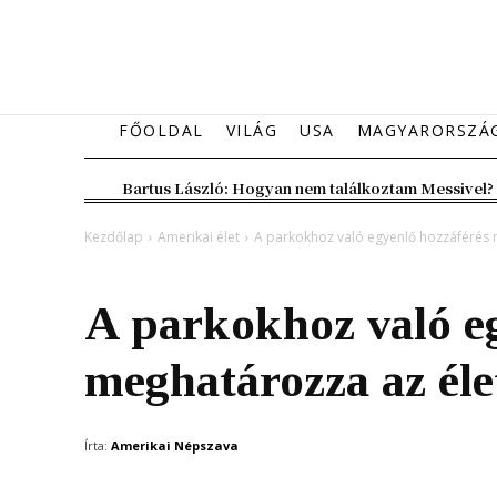
FŐOLDAL
VILÁG
USA
MAGYARORSZÁ
Bartus László: Hogyan nem találkoztam Messivel?
Kezdőlap
Amerikai élet
A parkokhoz való egyenlő hozzáférés
Amerikai élet
A parkokhoz való e
meghatározza az él
Írta:
Amerikai Népszava