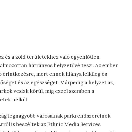
 és a zöld területekhez való egyenlőtlen
halmozottan hátrányos helyzetűvé teszi. Az ember
ó érintkezésre, mert ennek hiánya lelkileg és
inőséget és az egészséget. Márpedig a helyzet az,
rkok vesizk körül, míg ezzel szemben a
etek nélkül.
szág legnagyobb városainak parkrendszereinek
Erről is beszéltek az Ethnic Media Services