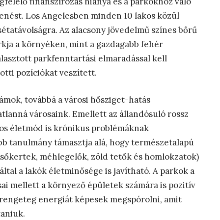
egfelelő finanszírozás hiánya és a parkokhoz való
enést. Los Angelesben minden 10 lakos közül
étatávolságra. Az alacsony jövedelmű színes bőrű
rkja a környéken, mint a gazdagabb fehér
alasztott parkfenntartási elmaradással kell
ti pozíciókat veszített.
ámok, továbbá a városi hősziget-hatás
tlanná városaink. Emellett az állandósuló rossz
nyos életmód is krónikus problémáknak
bb tanulmány támasztja alá, hogy természetalapú
sőkertek, méhlegelők, zöld tetők és homlokzatok)
tal a lakók életminősége is javítható. A parkok a
ai mellett a környező épületek számára is pozitív
k rengeteg energiát képesek megspórolni, amit
taniuk.