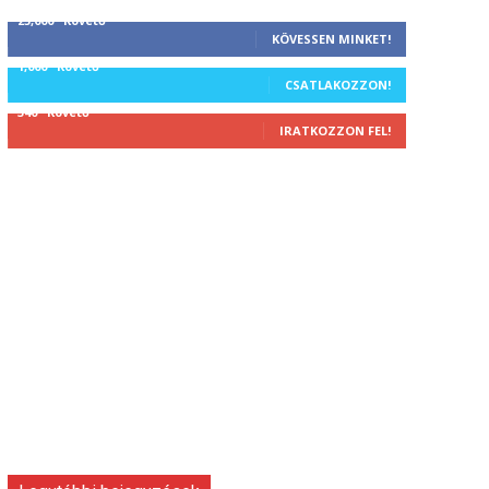
25,000
Követő
KÖVESSEN MINKET!
1,000
Követő
CSATLAKOZZON!
340
Követő
IRATKOZZON FEL!