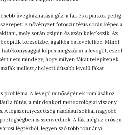
tősebb üvegházhatású gáz, a fák és a parkok pedig
zerepet. A növényzet fotoszintézis során képes a
lakítani, mely során oxigén és szén keletkezik. Az
beépítik törzseikbe, ágaikba és leveleikbe. Minél
 hatékonysággal képes megszűrni a levegőt, ezzel
zért nem mindegy, hogy milyen fákat telepítenek.
lmafák mellett/helyett dúsabb levelű fákat
as probléma. A levegő minőségének romlásához
ául a fűtés, a mindenkori meteorológiai viszony,
. A légszennyezettség ráadásul sokkal nagyobb
lapbetegségben is szenvednek. A fák még az erősen
árosi légtérből, legyen szó több tonnányi