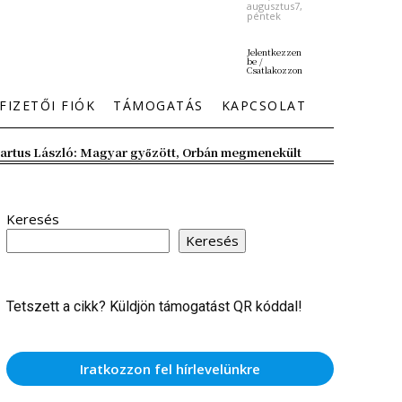
augusztus7,
péntek
Jelentkezzen
be /
Csatlakozzon
FIZETŐI FIÓK
TÁMOGATÁS
KAPCSOLAT
artus László: Magyar győzött, Orbán megmenekült
Keresés
Keresés
Tetszett a cikk? Küldjön támogatást QR kóddal!
Iratkozzon fel hírlevelünkre