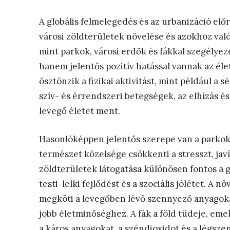
A globális felmelegedés és az urbanizáció el
városi zöldterületek növelése és azokhoz való
mint parkok, városi erdők és fákkal szegélyez
hanem jelentős pozitív hatással vannak az él
ösztönzik a fizikai aktivitást, mint például a 
szív- és érrendszeri betegségek, az elhízás é
levegő életet ment.
Hasonlóképpen jelentős szerepe van a parkok
természet közelsége csökkenti a stresszt, javít
zöldterületek látogatása különösen fontos a 
testi-lelki fejlődést és a szociális jólétet.
A nö
megköti a levegőben lévő szennyező anyagokat
jobb életminőséghez. A fák a föld tüdeje, eme
a káros anyagokat, a széndioxidot és a légsze