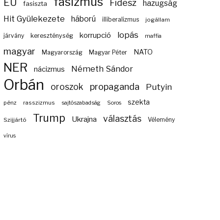
fasizmus
EU
Fidesz
hazugság
fasiszta
Hit Gyülekezete
háború
illiberalizmus
jogállam
lopás
korrupció
járvány
kereszténység
maffia
magyar
NATO
Magyarország
Magyar Péter
NER
Németh Sándor
nácizmus
Orbán
propaganda
oroszok
Putyin
szekta
pénz
rasszizmus
sajtószabadság
Soros
Trump
választás
Ukrajna
Szijjártó
Vélemény
vírus