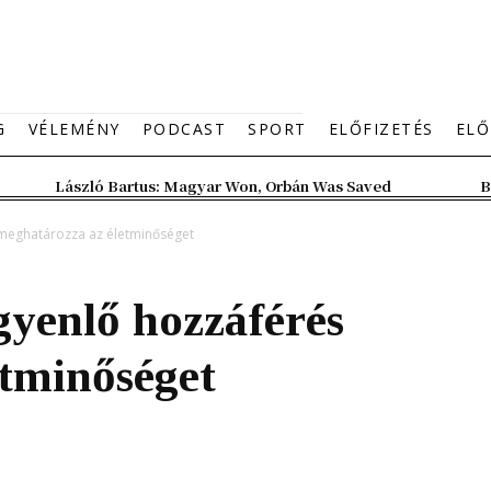
G
VÉLEMÉNY
PODCAST
SPORT
ELŐFIZETÉS
ELŐ
László Bartus: Magyar Won, Orbán Was Saved
B
 meghatározza az életminőséget
gyenlő hozzáférés
etminőséget