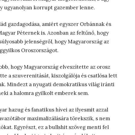
gy ugyanolyan korrupt gazember lenne.
lád gazdagodása, amiért egyszer Orbánnak és
 Magyar Péternek is. Azonban az feltűnő, hogy
egsúlyosabb jelenségről, hogy Magyarország az
ggyilkos Oroszországot.
bb, hogy Magyarország elveszítette az orosz
e a szuverenitását, kiszolgálója és csatlósa lett
ak. Mindezt a nyugati demokratikus világ iránti
eki a halomra gyilkolt emberek sem.
r hazug és fanatikus hívei az ilyesmit azzal
avazótábor maximalizálására törekszik, s nem
kat. Egyrészt, ez a bullshit szöveg menti fel