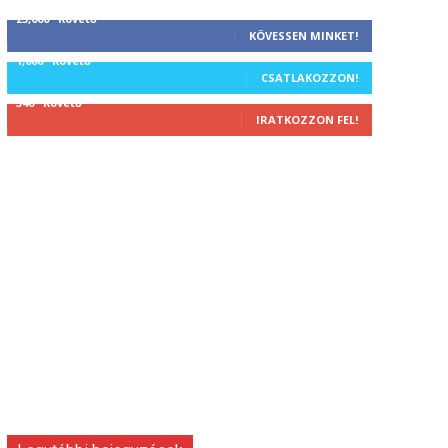
25,000
Követő
KÖVESSEN MINKET!
1,000
Követő
CSATLAKOZZON!
340
Követő
IRATKOZZON FEL!