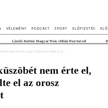
G
VÉLEMÉNY
PODCAST
SPORT
ELŐFIZETÉS
ELŐ
László Bartus: Magyar Won, Orbán Was Saved
B
öbét nem érte el, hogy Orbán nem ítélte el az...
üszöbét nem érte el,
te el az orosz
t