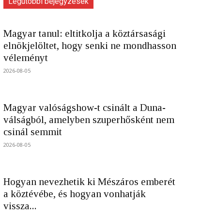
Legutóbbi bejegyzések
Magyar tanul: eltitkolja a köztársasági
elnökjelöltet, hogy senki ne mondhasson
véleményt
2026-08-05
Magyar valóságshow-t csinált a Duna-
válságból, amelyben szuperhősként nem
csinál semmit
2026-08-05
Hogyan nevezhetik ki Mészáros emberét
a köztévébe, és hogyan vonhatják
vissza...