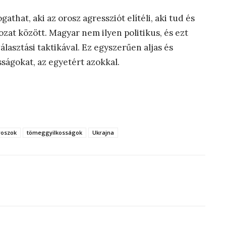
that, aki az orosz agressziót elítéli, aki tud és
ozat között. Magyar nem ilyen politikus, és ezt
asztási taktikával. Ez egyszerűen aljas és
sságokat, az egyetért azokkal.
roszok
tömeggyilkosságok
Ukrajna