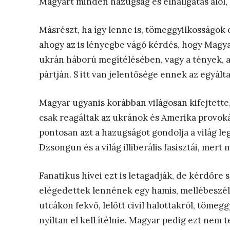
Magyart minden hazugság és elhallgatás alól, a
Másrészt, ha így lenne is, tömeggyilkosságok
ahogy az is lényegbe vágó kérdés, hogy Magya
ukrán háború megítélésében, vagy a tények, a j
pártján. S itt van jelentősége ennek az egyált
Magyar ugyanis korábban világosan kifejtette,
csak reagáltak az ukránok és Amerika provokác
pontosan azt a hazugságot gondolja a világ l
Dzsongun és a világ illiberális fasisztái, mert m
Fanatikus hívei ezt is letagadják, de kérdőre 
elégedettek lennének egy hamis, mellébeszélő
utcákon fekvő, lelőtt civil halottakról, töme
nyíltan el kell ítélnie. Magyar pedig ezt nem