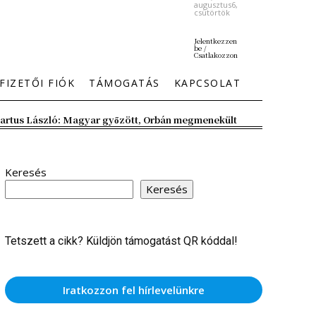
augusztus6,
csütörtök
Jelentkezzen
be /
Csatlakozzon
FIZETŐI FIÓK
TÁMOGATÁS
KAPCSOLAT
artus László: Magyar győzött, Orbán megmenekült
Keresés
Keresés
Tetszett a cikk? Küldjön támogatást QR kóddal!
Iratkozzon fel hírlevelünkre