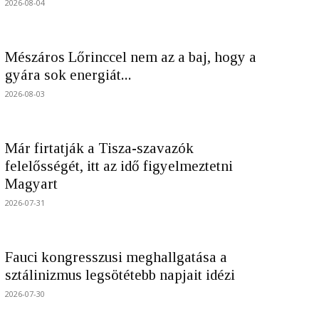
2026-08-04
Mészáros Lőrinccel nem az a baj, hogy a
gyára sok energiát...
2026-08-03
Már firtatják a Tisza-szavazók
felelősségét, itt az idő figyelmeztetni
Magyart
2026-07-31
Fauci kongresszusi meghallgatása a
sztálinizmus legsötétebb napjait idézi
2026-07-30