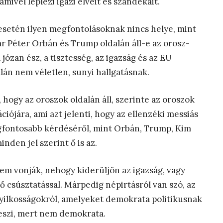
mivel leplezi igazi elveit és szándékait.
 esetén ilyen megfontolásoknak nincs helye, mint
r Péter Orbán és Trump oldalán áll-e az orosz-
ózan ész, a tisztesség, az igazság és az EU
alán nem véletlen, sunyi hallgatásnak.
 hogy az oroszok oldalán áll, szerinte az oroszok
iójára, ami azt jelenti, hogy az ellenzéki messiás
egfontosabb kérdéséről, mint Orbán, Trump, Kim
inden jel szerint ő is az.
sem vonják, nehogy kiderüljön az igazság, vagy
 csúsztatással. Márpedig népirtásról van szó, az
ggyilkosságokról, amelyeket demokrata politikusnak
 teszi, mert nem demokrata.