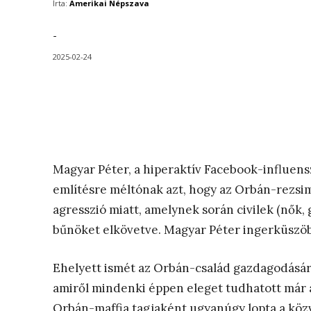
Írta:
Amerikai Népszava
-
2025-02-24
Magyar Péter, a hiperaktív Facebook-influensz
említésre méltónak azt, hogy az Orbán-rezsi
agresszió miatt, amelynek során civilek (nők, 
bűnöket elkövetve. Magyar Péter ingerküszöb
Ehelyett ismét az Orbán-család gazdagodásáró
amiről mindenki éppen eleget tudhatott már 
Orbán-maffia tagjaként ugyanúgy lopta a köz