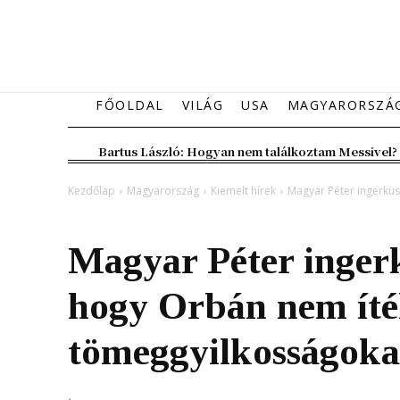
FŐOLDAL
VILÁG
USA
MAGYARORSZÁ
Bartus László: Hogyan nem találkoztam Messivel?
Kezdőlap
Magyarország
Kiemelt hírek
Magyar Péter ingerküsz
Magyarország
Kiemelt hírek
Magyar Péter ingerk
hogy Orbán nem ítél
tömeggyilkosságoka