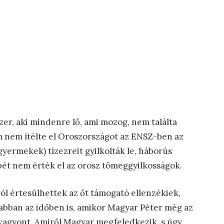
er, aki mindenre lő, ami mozog, nem találta
m nem ítélte el Oroszországot az ENSZ-ben az
gyermekek) tízezreit gyilkolták le, háborús
ét nem érték el az orosz tömeggyilkosságok.
l értesülhettek az őt támogató ellenzékiek,
abban az időben is, amikor Magyar Péter még az
vagyont. Amiről Magyar megfeledkezik, s úgy