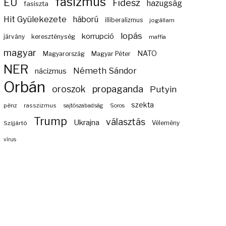
fasizmus
EU
Fidesz
hazugság
fasiszta
Hit Gyülekezete
háború
illiberalizmus
jogállam
lopás
korrupció
járvány
kereszténység
maffia
magyar
NATO
Magyarország
Magyar Péter
NER
Németh Sándor
nácizmus
Orbán
propaganda
oroszok
Putyin
szekta
pénz
rasszizmus
sajtószabadság
Soros
Trump
választás
Ukrajna
Szijjártó
Vélemény
vírus