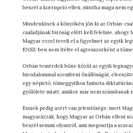
beszél a korrupció ellen, mintha maga nem e
Mindenkinek a könyökén jön ki az Orbán-csa
családjának bíróság előtt kell felelnie, ahogy
Magyar ezzel tereli el a figyelmet az egyik l
ENSZ-ben nem ítélte el agresszorként a töme
Orbán temérdek bűne közül az egyik legnagyo
birodalommal szembeni önállóságát, elveszített
egy népirtó, tömeggyilkos fasiszta diktatúrán
gyűlölete miatt, amikor már nem számítanak n
Ennek pedig azért van jelentősége, mert Magya
magyarázzák, hogy Magyar az Orbán elleni sz
beszél semmi olyanról, ami megosztja a szavazó