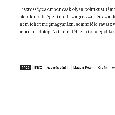
Tisztességes ember csak olyan politikust támoga
akar különbséget tenni az agresszor és az áld
nem lehet megmagyarázni semmiféle ravasz vál
mocskos dolog. Aki nem ítéli el a tömeggyilko
TAGS
ENSZ
háborús bűnök
Magyar Péter
Orbán
o
Megosztás