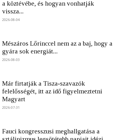
a köztévébe, és hogyan vonhatják
vissza...
2026-08-04
Mészáros Lőrinccel nem az a baj, hogy a
gyára sok energiát...
2026-08-03
Már firtatják a Tisza-szavazók
felelősségét, itt az idő figyelmeztetni
Magyart
2026-07-31
Fauci kongresszusi meghallgatása a
sztálinizmus legsötétebb napjait idézi