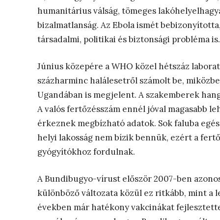
humanitárius válság, tömeges lakóhelyelhagy
bizalmatlanság. Az Ebola ismét bebizonyított
társadalmi, politikai és biztonsági probléma is.
Június közepére a WHO közel hétszáz labora
százharminc halálesetről számolt be, miközb
Ugandában is megjelent. A szakemberek hangs
A valós fertőzésszám ennél jóval magasabb l
érkeznek megbízható adatok. Sok faluba egés
helyi lakosság nem bízik bennük, ezért a fe
gyógyítókhoz fordulnak.
A Bundibugyo-vírust először 2007-ben azonos
különböző változata közül ez ritkább, mint a 
években már hatékony vakcinákat fejlesztettek