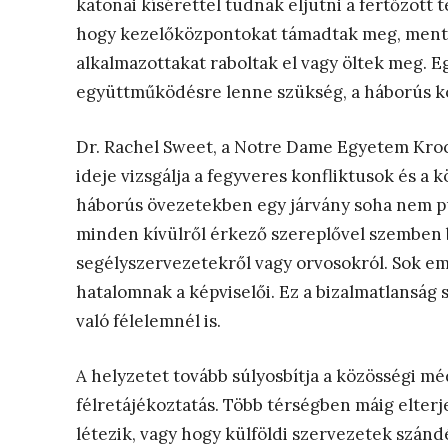
katonai kísérettel tudnak eljutni a fertőzött 
hogy kezelőközpontokat támadtak meg, mentő
alkalmazottakat raboltak el vagy öltek meg. E
együttműködésre lenne szükség, a háborús k
Dr. Rachel Sweet, a Notre Dame Egyetem Kro
ideje vizsgálja a fegyveres konfliktusok és a 
háborús övezetekben egy járvány soha nem p
minden kívülről érkező szereplővel szemben 
segélyszervezetekről vagy orvosokról. Sok 
hatalomnak a képviselői. Ez a bizalmatlanság
való félelemnél is.
A helyzetet tovább súlyosbítja a közösségi mé
félretájékoztatás. Több térségben máig elterj
létezik, vagy hogy külföldi szervezetek szánd