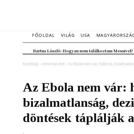
FŐOLDAL
VILÁG
USA
MAGYARORSZÁ
Bartus László: Hogyan nem találkoztam Messivel?
Kezdőlap
Amerikai élet
Az Ebola nem vár: háború, bizalmatlans
Amerikai élet
Az Ebola nem vár: 
bizalmatlanság, dezi
döntések táplálják 