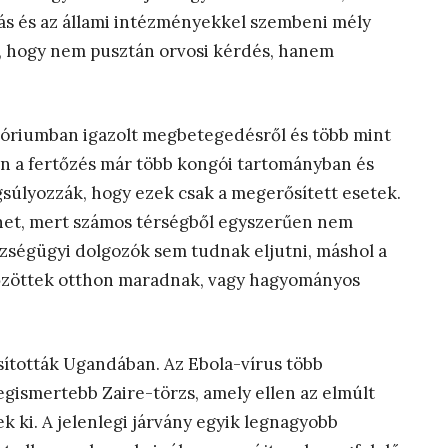
ás és az állami intézményekkel szembeni mély
a, hogy nem pusztán orvosi kérdés, hanem
tóriumban igazolt megbetegedésről és több mint
en a fertőzés már több kongói tartományban és
úlyozzák, hogy ezek csak a megerősített esetek.
ehet, mert számos térségből egyszerűen nem
zségügyi dolgozók sem tudnak eljutni, máshol a
rtőzöttek otthon maradnak, vagy hagyományos
ították Ugandában. Az Ebola-vírus több
legismertebb Zaire-törzs, amely ellen az elmúlt
 ki. A jelenlegi járvány egyik legnagyobb