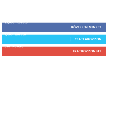
25,000
Követő
KÖVESSEN MINKET!
1,000
Követő
CSATLAKOZZON!
340
Követő
IRATKOZZON FEL!