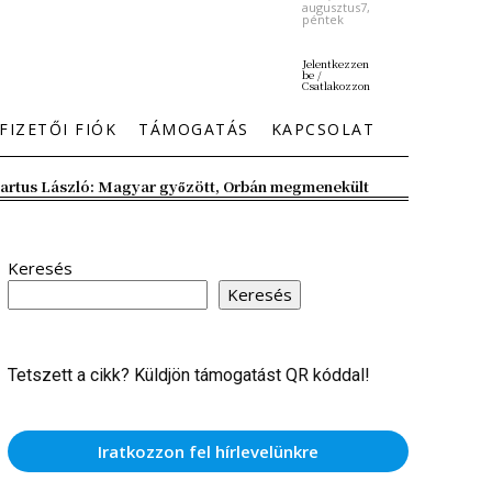
augusztus7,
péntek
Jelentkezzen
be /
Csatlakozzon
FIZETŐI FIÓK
TÁMOGATÁS
KAPCSOLAT
artus László: Magyar győzött, Orbán megmenekült
Keresés
Keresés
Tetszett a cikk? Küldjön támogatást QR kóddal!
Iratkozzon fel hírlevelünkre