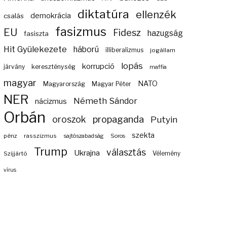
diktatúra
ellenzék
demokrácia
csalás
fasizmus
EU
Fidesz
hazugság
fasiszta
Hit Gyülekezete
háború
illiberalizmus
jogállam
lopás
korrupció
járvány
kereszténység
maffia
magyar
NATO
Magyarország
Magyar Péter
NER
Németh Sándor
nácizmus
Orbán
propaganda
oroszok
Putyin
szekta
pénz
rasszizmus
sajtószabadság
Soros
Trump
választás
Ukrajna
Szijjártó
Vélemény
vírus