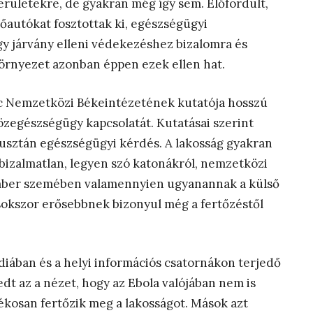
területekre, de gyakran még így sem. Előfordult,
autókat fosztottak ki, egészségügyi
gy járvány elleni védekezéshez bizalomra és
örnyezet azonban éppen ezek ellen hat.
c Nemzetközi Békeintézetének kutatója hosszú
közegészségügy kapcsolatát. Kutatásai szerint
usztán egészségügyi kérdés. A lakosság gyakran
bizalmatlan, legyen szó katonákról, nemzetközi
ember szemében valamennyien ugyanannak a külső
 sokszor erősebbnek bizonyul még a fertőzéstől
diában és a helyi információs csatornákon terjedő
edt az a nézet, hogy az Ebola valójában nem is
ékosan fertőzik meg a lakosságot. Mások azt