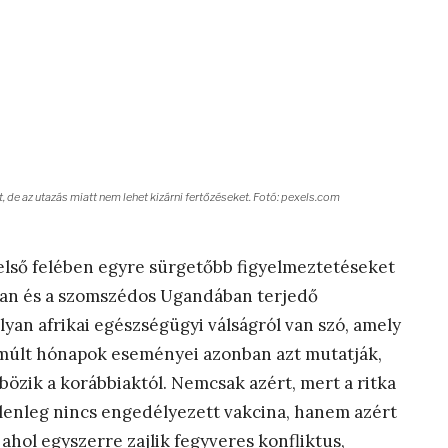
, de az utazás miatt nem lehet kizárni fertőzéseket. Fotó: pexels.com
első felében egyre sürgetőbb figyelmeztetéseket
ban és a szomszédos Ugandában terjedő
lyan afrikai egészségügyi válságról van szó, amely
elmúlt hónapok eseményei azonban azt mutatják,
özik a korábbiaktól. Nemcsak azért, mert a ritka
lenleg nincs engedélyezett vakcina, hanem azért
, ahol egyszerre zajlik fegyveres konfliktus,