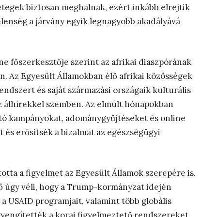
tegek biztosan meghalnak, ezért inkább elrejtik
elenség a járvány egyik legnagyobb akadályává
 főszerkesztője szerint az afrikai diaszpórának
n. Az Egyesült Államokban élő afrikai közösségek
ndszert és saját származási országaik kulturális
 az álhírekkel szemben. Az elmúlt hónapokban
ató kampányokat, adománygyűjtéseket és online
t és erősítsék a bizalmat az egészségügyi
otta a figyelmet az Egyesült Államok szerepére is.
 úgy véli, hogy a Trump-kormányzat idején
a USAID programjait, valamint több globális
gyengítették a korai figyelmeztető rendszereket