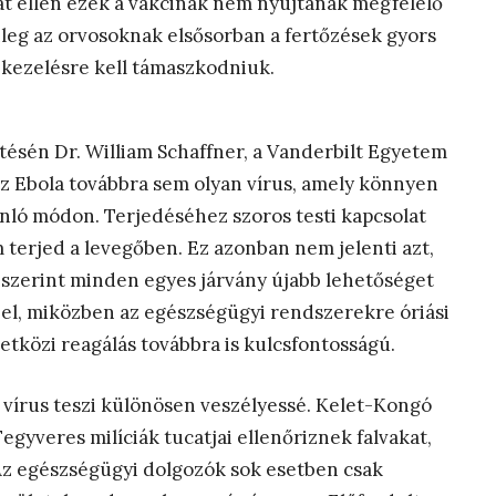
at ellen ezek a vakcinák nem nyújtanak megfelelő
nleg az orvosoknak elsősorban a fertőzések gyors
 kezelésre kell támaszkodniuk.
sén Dr. William Schaffner, a Vanderbilt Egyetem
z Ebola továbbra sem olyan vírus, amely könnyen
nló módon. Terjedéséhez szoros testi kapcsolat
 terjed a levegőben. Ez azonban nem jelenti azt,
 szerint minden egyes járvány újabb lehetőséget
on el, miközben az egészségügyi rendszerekre óriási
tközi reagálás továbbra is kulcsfontosságú.
vírus teszi különösen veszélyessé. Kelet-Kongó
Fegyveres milíciák tucatjai ellenőriznek falvakat,
Az egészségügyi dolgozók sok esetben csak