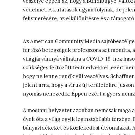
veszélye éppen az, hogy a Bundibugyo-változ
védelmet. A kutatások ugyan folynak, de jele
felismerésére, az elkülönítésre és a támogató
Az American Community Media sajtóbeszélgeté
fertőző betegségek professzora azt mondta, a
világjárvánnyá válhatna a COVID-19-hez haso
szükséges fertőzött testnedvekkel, ezért nem
hogy ne lenne rendkívül veszélyes. Schaffner
jelent arra, hogy a vírus új területekre juss
nyomás nehezedik. Éppen ezért a gyors nemze
A mostani helyzetet azonban nemcsak maga a 
évek óta a világ egyik leginstabilabb térsége. 
bányavidékeket és közlekedési útvonalakat. 