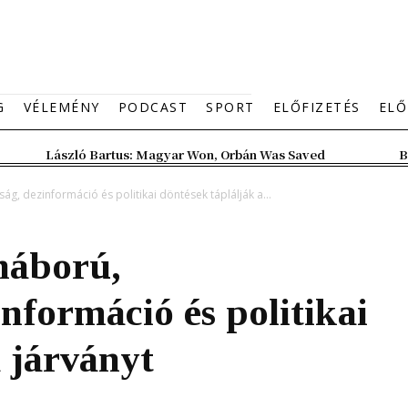
G
VÉLEMÉNY
PODCAST
SPORT
ELŐFIZETÉS
ELŐ
László Bartus: Magyar Won, Orbán Was Saved
B
ág, dezinformáció és politikai döntések táplálják a...
háború,
nformáció és politikai
a járványt