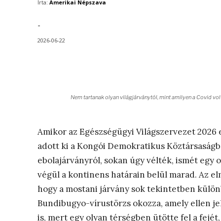
Írta:
Amerikai Népszava
-
2026-06-22
Nem tartanak olyan világjárványtól, mint amilyen a Covid volt
Amikor az Egészségügyi Világszervezet 2026 
adott ki a Kongói Demokratikus Köztársaság
ebolajárványról, sokan úgy vélték, ismét egy o
végül a kontinens határain belül marad. Az 
hogy a mostani járvány sok tekintetben különb
Bundibugyo-vírustörzs okozza, amely ellen je
is, mert egy olyan térségben ütötte fel a fejét