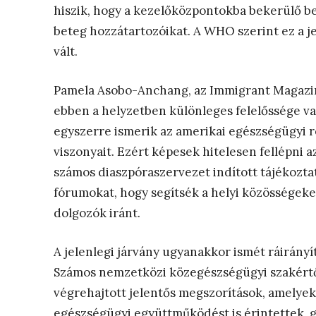
hiszik, hogy a kezelőközpontokba bekerülő be
beteg hozzátartozóikat. A WHO szerint ez a j
vált.
Pamela Asobo-Anchang, az Immigrant Magazine
ebben a helyzetben különleges felelőssége va
egyszerre ismerik az amerikai egészségügyi re
viszonyait. Ezért képesek hitelesen fellépni
számos diaszpóraszervezet indított tájékozt
fórumokat, hogy segítsék a helyi közösségeke
dolgozók iránt.
A jelenlegi járvány ugyanakkor ismét ráirányít
Számos nemzetközi közegészségügyi szakértő
végrehajtott jelentős megszorítások, amelyek 
egészségügyi együttműködést is érintettek, 