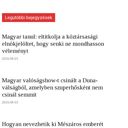
Legutóbbi bejegyzések
Magyar tanul: eltitkolja a köztársasági
elnökjelöltet, hogy senki ne mondhasson
véleményt
2026-08-05
Magyar valóságshow-t csinált a Duna-
válságból, amelyben szuperhősként nem
csinál semmit
2026-08-05
Hogyan nevezhetik ki Mészáros emberét