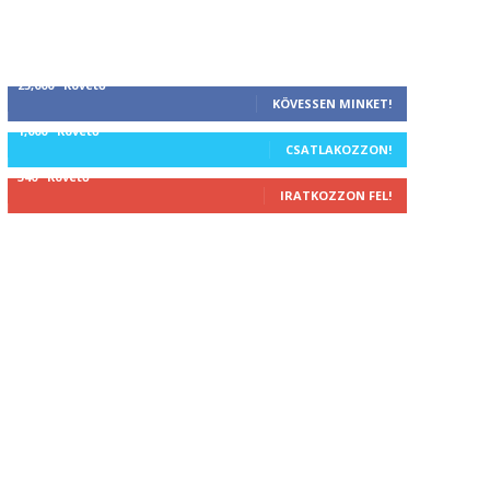
25,000
Követő
KÖVESSEN MINKET!
1,000
Követő
CSATLAKOZZON!
340
Követő
IRATKOZZON FEL!