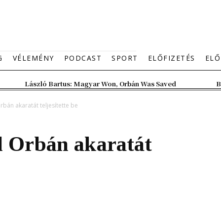
G
VÉLEMÉNY
PODCAST
SPORT
ELŐFIZETÉS
ELŐ
László Bartus: Magyar Won, Orbán Was Saved
B
rbán akaratát teljesítette be
al Orbán akaratát