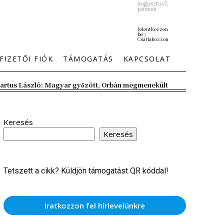
augusztus7,
péntek
Jelentkezzen
be /
Csatlakozzon
FIZETŐI FIÓK
TÁMOGATÁS
KAPCSOLAT
artus László: Magyar győzött, Orbán megmenekült
Keresés
Keresés
Tetszett a cikk? Küldjön támogatást QR kóddal!
Iratkozzon fel hírlevelünkre