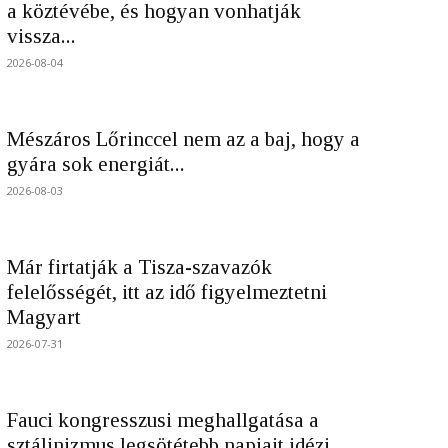
a köztévébe, és hogyan vonhatják
vissza...
2026-08-04
Mészáros Lőrinccel nem az a baj, hogy a
gyára sok energiát...
2026-08-03
Már firtatják a Tisza-szavazók
felelősségét, itt az idő figyelmeztetni
Magyart
2026-07-31
Fauci kongresszusi meghallgatása a
sztálinizmus legsötétebb napjait idézi