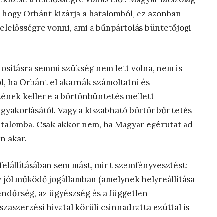
, hogy Orbánt kizárja a hatalomból, ez azonban
elelősségre vonni, ami a bűnpártolás büntetőjogi
sításra semmi szükség nem lett volna, nem is
ól, ha Orbánt el akarnák számoltatni és
etének kellene a börtönbüntetés mellett
 gyakorlásától. Vagy a kiszabható börtönbűntetés
hatalomba. Csak akkor nem, ha Magyar egérutat ad
n akar.
felállításában sem mást, mint szemfényvesztést:
y jól működő jogállamban (amelynek helyreállítása
endőrség, az ügyészség és a független
szaszerzési hivatal körüli csinnadratta ezúttal is