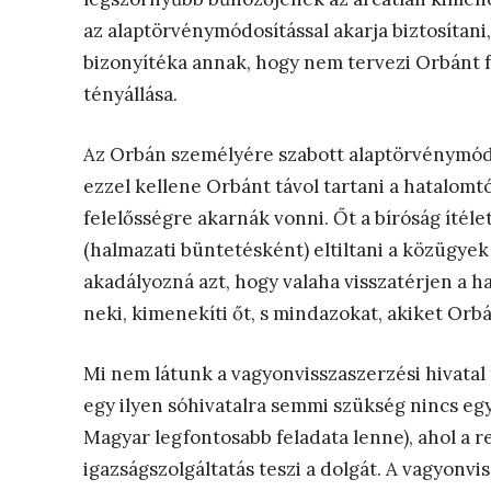
az alaptörvénymódosítással akarja biztosítani
bizonyítéka annak, hogy nem tervezi Orbánt f
tényállása.
Az Orbán személyére szabott alaptörvénymódo
ezzel kellene Orbánt távol tartani a hatalomt
felelősségre akarnák vonni. Őt a bíróság ítél
(halmazati büntetésként) eltiltani a közügyek
akadályozná azt, hogy valaha visszatérjen a 
neki, kimenekíti őt, s mindazokat, akiket Orbá
Mi nem látunk a vagyonvisszaszerzési hivatal 
egy ilyen sóhivatalra semmi szükség nincs eg
Magyar legfontosabb feladata lenne), ahol a r
igazságszolgáltatás teszi a dolgát. A vagyonvis