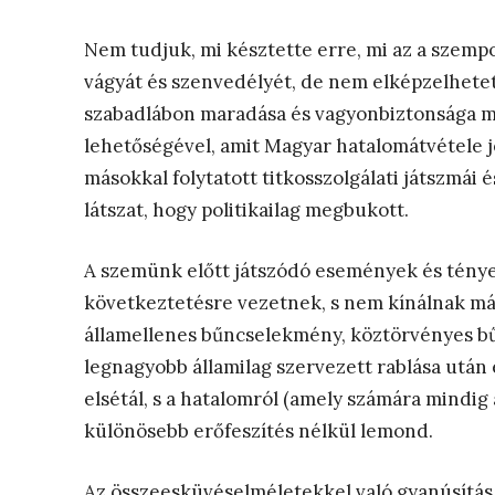
Nem tudjuk, mi késztette erre, mi az a szempon
vágyát és szenvedélyét, de nem elképzelhetetl
szabadlábon maradása és vagyonbiztonsága mi
lehetőségével, amit Magyar hatalomátvétele je
másokkal folytatott titkosszolgálati játszmái 
látszat, hogy politikailag megbukott.
A szemünk előtt játszódó események és tények
következtetésre vezetnek, s nem kínálnak más
államellenes bűncselekmény, köztörvényes 
legnagyobb államilag szervezett rablása után
elsétál, s a hatalomról (amely számára mindig 
különösebb erőfeszítés nélkül lemond.
Az összeesküvéselméletekkel való gyanúsítás l