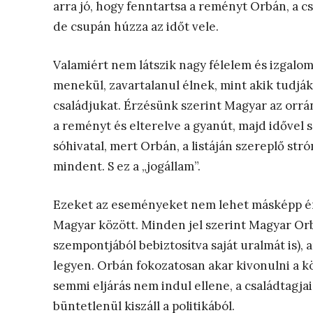
arra jó, hogy fenntartsa a reményt Orbán, a c
de csupán húzza az időt vele.
Valamiért nem látszik nagy félelem és izgalo
menekül, zavartalanul élnek, mint akik tudjá
családjukat. Érzésünk szerint Magyar az orrá
a reményt és elterelve a gyanút, majd idővel
sóhivatal, mert Orbán, a listáján szereplő st
mindent. S ez a „jogállam”.
Ezeket az eseményeket nem lehet másképp ér
Magyar között. Minden jel szerint Magyar Orbá
szempontjából bebiztosítva saját uralmát is), a
legyen. Orbán fokozatosan akar kivonulni a köz
semmi eljárás nem indul ellene, a családtagjai,
büntetlenül kiszáll a politikából.