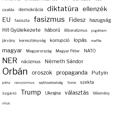
diktatúra
ellenzék
demokrácia
csalás
fasizmus
EU
Fidesz
hazugság
fasiszta
Hit Gyülekezete
háború
illiberalizmus
jogállam
lopás
korrupció
járvány
kereszténység
maffia
magyar
NATO
Magyarország
Magyar Péter
NER
Németh Sándor
nácizmus
Orbán
propaganda
oroszok
Putyin
szekta
pénz
rasszizmus
sajtószabadság
Soros
Trump
választás
Ukrajna
Szijjártó
Vélemény
vírus