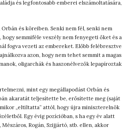
saládja és legfontosabb emberei elszámoltatására,
m Orbán és köreiben. Senki nem fél, senki nem
k, hogy semmiféle veszély nem fenyegeti őket és a
nál fogva vezeti az embereket. Előbb felébresztve
 sajnálkozva azon, hogy nem tehet semmit a magas
rómanok, oligarchák és haszonélvezők lepapíroztak
telmezni, mint egy megállapodást Orbán és
n akaratát teljesítette be, erősítette meg (saját
mikor „eltiltatta” attól, hogy újra miniszterelnök
életből. Egy évig pozícióban, s ha egy év alatt
 Mészáros, Rogán, Szijjártó, stb. ellen, akkor