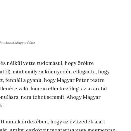
 Facebook/Magyar Péter
s nélkül vette tudomásul, hogy örökre
lomtól), mint amilyen könnyedén elfogadta, hogy
, fennáll a gyanú, hogy Magyar Péter testre
lenére való, hanem ellenkezőleg: az akaratát
zavonulásra: nem tehet semmit. Ahogy Magyar
k.
ett annak érdekében, hogy az évtizedek alatt
lmát, uralmi eszközeit megtartsa vagy megmentse.