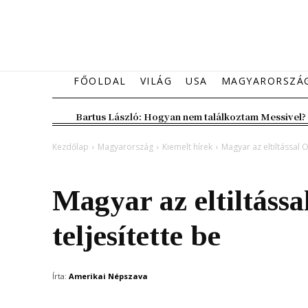
FŐOLDAL
VILÁG
USA
MAGYARORSZÁ
Bartus László: Hogyan nem találkoztam Messivel?
Kezdőlap
Magyarország
Kiemelt hírek
Magyar az eltiltással O
Magyarország
Kiemelt hírek
Magyar az eltiltáss
teljesítette be
Írta:
Amerikai Népszava