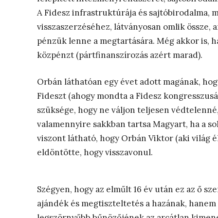
A Fidesz infrastruktúrája és sajtóbirodalma, 
visszaszerzéséhez, látványosan omlik össze, a
pénzük lenne a megtartására. Még akkor is, h
közpénzt (pártfinanszírozás azért marad).
Orbán láthatóan egy évet adott magának, hogy 
Fideszt (ahogy mondta a Fidesz kongresszusán
szüksége, hogy ne váljon teljesen védtelenné, 
valamennyire sakkban tartsa Magyart, ha a sok
viszont látható, hogy Orbán Viktor (aki világ 
eldöntötte, hogy visszavonul.
Szégyen, hogy az elműlt 16 év után ez az ő s
ajándék és megtiszteltetés a hazának, hanem a
legszörnyűbb bűnözőjének az arcátlan kimenek