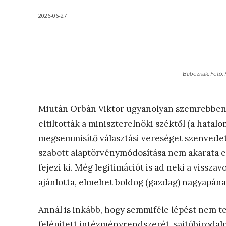
-
2026-06-27
Báboznak. Fotö:
Miután Orbán Viktor ugyanolyan szemrebbené
eltiltották a miniszterelnöki széktől (a hata
megsemmisítő választási vereséget szenvedett
szabott alaptörvénymódosítása nem akarata el
fejezi ki. Még legitimációt is ad neki a viss
ajánlotta, elmehet boldog (gazdag) nagyapána
Annál is inkább, hogy semmiféle lépést nem t
felépített intézményrendszerét, sajtóbiroda