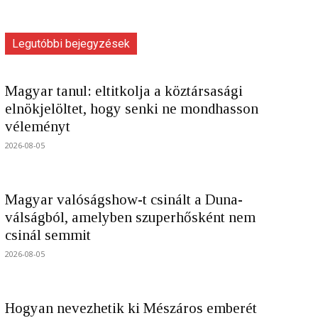
Legutóbbi bejegyzések
Magyar tanul: eltitkolja a köztársasági
elnökjelöltet, hogy senki ne mondhasson
véleményt
2026-08-05
Magyar valóságshow-t csinált a Duna-
válságból, amelyben szuperhősként nem
csinál semmit
2026-08-05
Hogyan nevezhetik ki Mészáros emberét