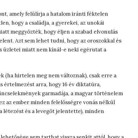
t, amely felülírja a hatalom iránti féktelen
en, hogy a családja, a gyerekei, az unokái
att meggyőzték, hogy éljen a szabad elvonulás
lent. Azt sem lehet tudni, hogy az oroszokkal és
és üzletei miatt nem kínál-e neki egérutat a
 (ha hirtelen meg nem változnak), csak erre a
 értelmezést arra, hogy 16 év diktatúra,
bűncselekmények garmadája, a magyar történelem
 ez az ember minden felelősségre vonás nélkül
a létezést és a levegőt jelentette), minden
ehetősége sem tarthat vissza senkit attól, hogy a