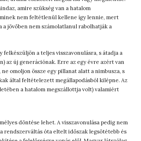
mindaz, amire szükség van a hatalom
minek nem feltétlenül kellene így lennie, mert
a a jövőben nem számolatlanul rabolhatják a
felkészüljön a teljes visszavonulásra, s átadja a
) az új generációnak. Erre az egy évre azért van
ne omoljon össze egy pillanat alatt a nimbusza, s
ak által feltételezett megállapodásból kilépne. Az
életében a hatalom megszállottja volt) valamiért
zemélyes döntése lehet. A visszavonulása pedig nem
 rendszerváltás óta eltelt időszak legsötétebb és
ítése a felelősségre vonás elől. Magyar látszólag