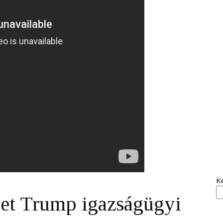
K
het Trump igazságügyi