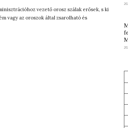
20
inisztrációhoz vezető orosz szálak erősek, s ki
kém vagy az oroszok által zsarolható és
M
f
M
20