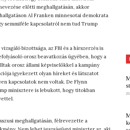
nevezése előtti meghallgatásán, akkor
ghallgatáson Al Franken minnesotai demokrata
ogy semmiféle kapcsolatról nem tud Trump
 vizsgáló bizottsága, az FBI és a hírszerzés is
efolyásoló orosz beavatkozás ügyében, hogy a
ltak orosz állami képviselőkkel a kampány
iója igyekezett olyan híreket és látszatot
M
lyen kapcsolatok nem voltak. De Flynn
s
p minisztere is lebukott, hogy titokban
20
ettel.
M
sszusi meghallgatásán, félrevezette a
k
kmény. Nem lehet igazságügyi miniszter az, aki