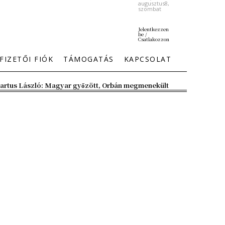
augusztus8,
szombat
Jelentkezzen
be /
Csatlakozzon
FIZETŐI FIÓK
TÁMOGATÁS
KAPCSOLAT
artus László: Magyar győzött, Orbán megmenekült