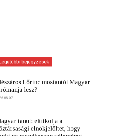
Legutóbbi bejegyzések
észáros Lőrinc mostantól Magyar
trómanja lesz?
26-08-07
agyar tanul: eltitkolja a
öztársasági elnökjelöltet, hogy