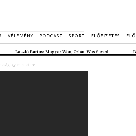
G
VÉLEMÉNY
PODCAST
SPORT
ELŐFIZETÉS
ELŐ
László Bartus: Magyar Won, Orbán Was Saved
B
azságügyi minisztere