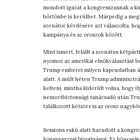
mondott igazat a kongresszusnak a ki
börtönbe is kerülhet. Márpedig a me
szenátor kérdésére azt válaszolta, h
kampánya és az oroszok között.
Mint ismert, felállt a szenátus kétpárti
nyomoz az amerikai elnökválasztást b
Trump emberei milyen kapcsolatban ál
alatt. A múlt héten Trump adminisztrác
kelteni, mintha kiderült volna, hogy i
nemzetbiztonsági tanácsadó után Trum
találkozott kétszer is az orosz nagyköv
Sessions eskü alatt hazudott a kongre
kongresszusi bizottságot. Ez bűncsele