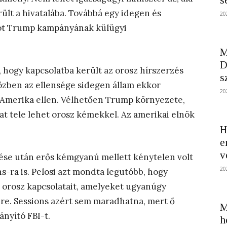
s
ült a hivatalába. Továbbá egy idegen és
20
atot Trump kampányának külügyi
M
D
i, hogy kapcsolatba került az orosz hírszerzés
s
közben az ellensége sidegen állam ekkor
20
t Amerika ellen. Vélhetően Trump környezete,
 tele lehet orosz kémekkel. Az amerikai elnök
H
e
v
lése után erős kémgyanú mellett kénytelen volt
20
s-ra is. Pelosi azt mondta legutóbb, hogy
z orosz kapcsolatait, amelyeket ugyanúgy
ere. Sessions azért sem maradhatna, mert ő
M
ányító FBI-t.
h