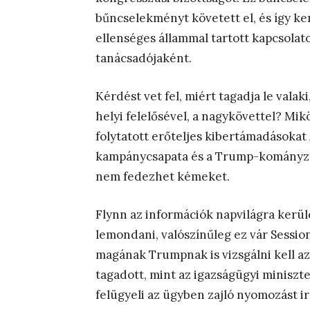
bűncselekményt követett el, és így ker
ellenséges állammal tartott kapcsol
tanácsadójaként.
Kérdést vet fel, miért tagadja le valak
helyi felelősével, a nagykövettel? Mi
folytatott erőteljes kibertámadásoka
kampánycsapata és a Trump-kományzat
nem fedezhet kémeket.
Flynn az információk napvilágra kerü
lemondani, valószínűleg ez vár Session
magának Trumpnak is vizsgálni kell a
tagadott, mint az igazságügyi miniszt
felügyeli az ügyben zajló nyomozást ir