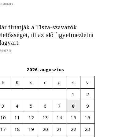
26-08-03
ár firtatják a Tisza-szavazók
elelősségét, itt az idő figyelmeztetni
agyart
26-07-31
2026. augusztus
h
K
s
c
p
s
v
1
2
3
4
5
6
7
8
9
10
11
12
13
14
15
16
17
18
19
20
21
22
23