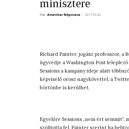
minisztere
Írta:
Amerikai Népszava
-
2017-03-02
Richard Painter, jogász professzor, a 
ügyvédje a Washington Post leleplező 
Sessions a kampány ideje alatt többször
képviselő orosz nagykövettel, a Twit
börtönbe is kerülhet.
Egyelőre Sessions „nem ért semmit”, 
szólította fel. Painter szerint ha beb