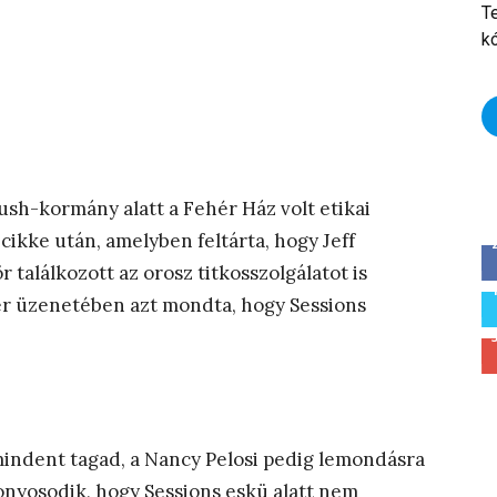
T
k
Bush-kormány alatt a Fehér Ház volt etikai
cikke után, amelyben feltárta, hogy Jeff
 találkozott az orosz titkosszolgálatot is
ter üzenetében azt mondta, hogy Sessions
mindent tagad, a Nancy Pelosi pedig lemondásra
izonyosodik, hogy Sessions eskü alatt nem