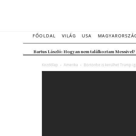
FŐOLDAL
VILÁG
USA
MAGYARORSZÁ
Bartus László: Hogyan nem találkoztam Messivel?
Kezdőlap
Amerika
Börtönbe is kerülhet Trump ig