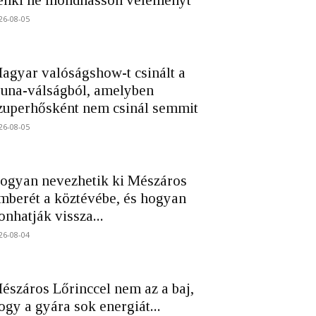
enki ne mondhasson véleményt
26-08-05
agyar valóságshow-t csinált a
una-válságból, amelyben
zuperhősként nem csinál semmit
26-08-05
ogyan nevezhetik ki Mészáros
mberét a köztévébe, és hogyan
onhatják vissza...
26-08-04
észáros Lőrinccel nem az a baj,
ogy a gyára sok energiát...