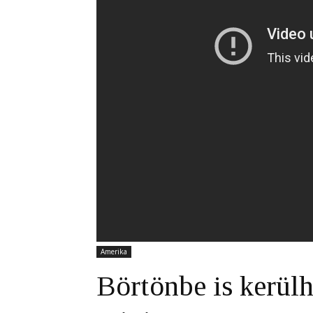
Amerika
Börtönbe is kerül