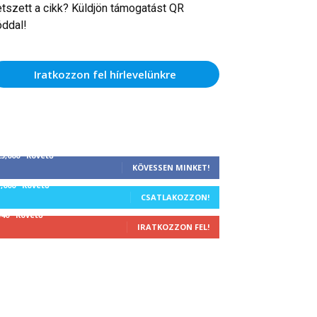
etszett a cikk? Küldjön támogatást QR
óddal!
Iratkozzon fel hírlevelünkre
25,000
Követő
KÖVESSEN MINKET!
1,000
Követő
CSATLAKOZZON!
340
Követő
IRATKOZZON FEL!