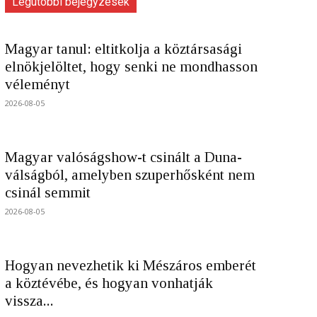
Legutóbbi bejegyzések
Magyar tanul: eltitkolja a köztársasági
elnökjelöltet, hogy senki ne mondhasson
véleményt
2026-08-05
Magyar valóságshow-t csinált a Duna-
válságból, amelyben szuperhősként nem
csinál semmit
2026-08-05
Hogyan nevezhetik ki Mészáros emberét
a köztévébe, és hogyan vonhatják
vissza...