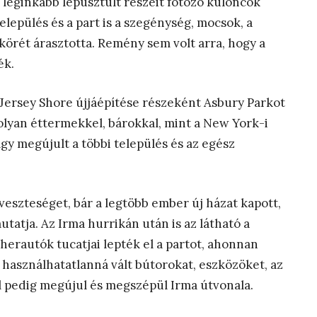
g leginkább lepusztult részeit fotózó különcök
település és a part is a szegénység, mocsok, a
körét árasztotta. Remény sem volt arra, hogy a
ék.
Jersey Shore újjáépítése részeként Asbury Parkot
 olyan éttermekkel, bárokkal, mint a New York-i
gy megújult a többi település és az egész
veszteséget, bár a legtöbb ember új házat kapott,
tatja. Az Irma hurrikán után is az látható a
herautók tucatjai lepték el a partot, ahonnan
 a használhatatlanná vált bútorokat, eszközöket, az
l pedig megújul és megszépül Irma útvonala.