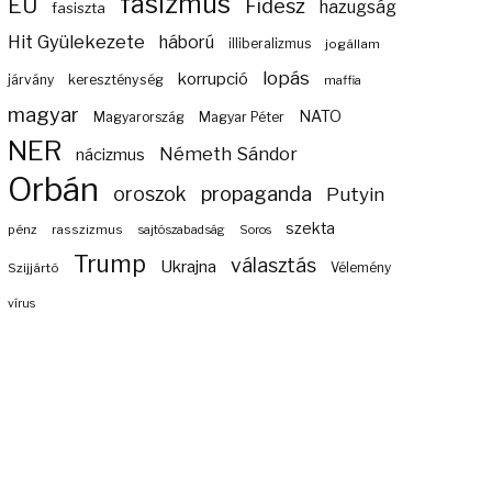
fasizmus
EU
Fidesz
hazugság
fasiszta
Hit Gyülekezete
háború
illiberalizmus
jogállam
lopás
korrupció
járvány
kereszténység
maffia
magyar
NATO
Magyarország
Magyar Péter
NER
Németh Sándor
nácizmus
Orbán
propaganda
oroszok
Putyin
szekta
pénz
rasszizmus
sajtószabadság
Soros
Trump
választás
Ukrajna
Szijjártó
Vélemény
vírus