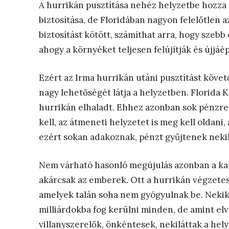
A hurrikán pusztítása nehéz helyzetbe hozza 
biztosítása, de Floridában nagyon felelőtlen az,
biztosítást kötött, számíthat arra, hogy szebb é
ahogy a környéket teljesen felújítják és újjáép
Ezért az Irma hurrikán utáni pusztítást követ
nagy lehetőségét látja a helyzetben. Florida 
hurrikán elhaladt. Ehhez azonban sok pénzre v
kell, az átmeneti helyzetet is meg kell oldani, 
ezért sokan adakoznak, pénzt gyűjtenek neki
Nem várható hasonló megújulás azonban a kari
akárcsak az emberek. Ott a hurrikán végzetes 
amelyek talán soha nem gyógyulnak be. Nekik 
milliárdokba fog kerülni minden, de amint elv
villanyszerelők, önkéntesek, nekiláttak a hely