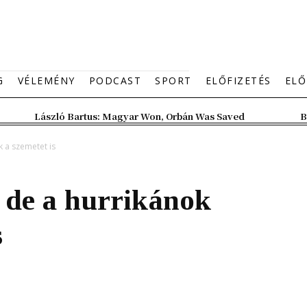
G
VÉLEMÉNY
PODCAST
SPORT
ELŐFIZETÉS
ELŐ
László Bartus: Magyar Won, Orbán Was Saved
B
k a szemetet is
 de a hurrikánok
s