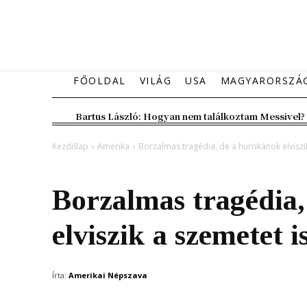
FŐOLDAL
VILÁG
USA
MAGYARORSZÁ
Bartus László: Hogyan nem találkoztam Messivel?
Kezdőlap
Amerika
Borzalmas tragédia, de a hurrikánok elviszi
Amerika
Borzalmas tragédia,
elviszik a szemetet i
Írta:
Amerikai Népszava