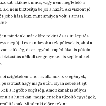
azokat, akiknek nincs, vagy nem megfelelő a
 aki nem biztosítja be jól a házát. Aki viszont jó
s jobb háza lesz, mint amilyen volt, s arra is,
ítik.
ően mindenki már előre tekint és az újjáépítés
Keys megújul és mindazok a települések is, ahol a
an szükség, és az egyéni tragédiákat is pótolni
a biztosítás nélküli szegényeken is segíteni kell,
k.
bi szigeteken, ahol az államok is szegények,
pusztítást hagy maga után, olyan sebeket ejt,
kell a legtöbb segítség. Amerikának is súlyos
onult a hurrikán, megjelentek a tűzoltó egységek,
reállításnak. Mindenki előre tekint.