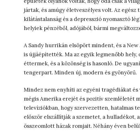
épületek olyanok voltak, hogy oda csak a vilá
jártak, és amúgy életveszélyes volt. Az egész 
kilátástalanság és a depresszió nyomasztó lég
helyiek pénzéből, adójából, bármi megváltozz
A Sandy hurrikán elsöpört mindent, és a New 
is újjáépítették. Ma az egyik legmenőbb hely,
éttermek, és a közönség is hasonló. De ugyaní
tengerpart. Minden új, modern és gyönyörű.
Mindez nem enyhíti az egyéni tragédiákat és 
mégis Amerika erejét és pozitív szemléletét mu
televíziókban, hogy szervezetten, hatalmas te
először elszállítják a szemetet, a hulladékot,
összeomlott házak romjait. Néhány éven belü