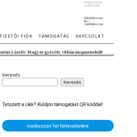
augusztus6,
csütörtök
Jelentkezzen
be /
Csatlakozzon
FIZETŐI FIÓK
TÁMOGATÁS
KAPCSOLAT
artus László: Magyar győzött, Orbán megmenekült
Keresés
Keresés
Tetszett a cikk? Küldjön támogatást QR kóddal!
Iratkozzon fel hírlevelünkre