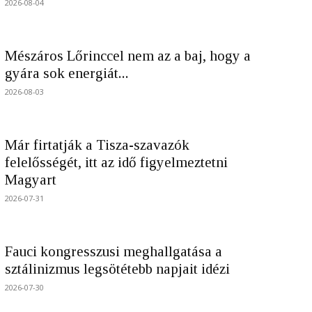
2026-08-04
Mészáros Lőrinccel nem az a baj, hogy a
gyára sok energiát...
2026-08-03
Már firtatják a Tisza-szavazók
felelősségét, itt az idő figyelmeztetni
Magyart
2026-07-31
Fauci kongresszusi meghallgatása a
sztálinizmus legsötétebb napjait idézi
2026-07-30