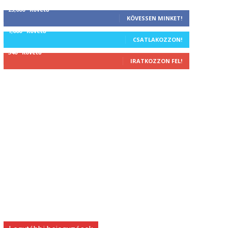
25,000
Követő
KÖVESSEN MINKET!
1,000
Követő
CSATLAKOZZON!
340
Követő
IRATKOZZON FEL!