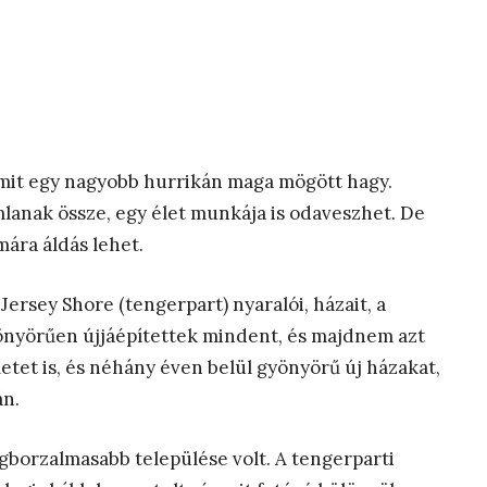
 amit egy nagyobb hurrikán maga mögött hagy.
lanak össze, egy élet munkája is odaveszhet. De
ára áldás lehet.
ersey Shore (tengerpart) nyaralói, házait, a
önyörűen újjáépítettek mindent, és majdnem azt
etet is, és néhány éven belül gyönyörű új házakat,
án.
gborzalmasabb települése volt. A tengerparti