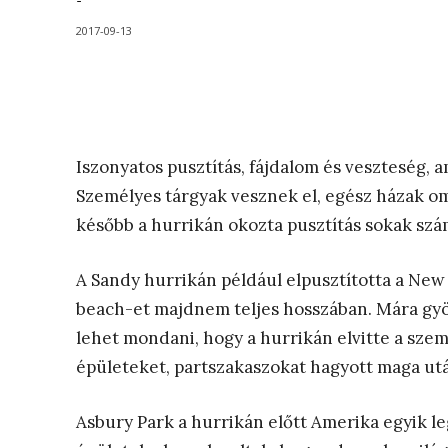
-
2017-09-13
Iszonyatos pusztítás, fájdalom és veszteség,
Személyes tárgyak vesznek el, egész házak om
később a hurrikán okozta pusztítás sokak szám
A Sandy hurrikán például elpusztította a New J
beach-et majdnem teljes hosszában. Mára gy
lehet mondani, hogy a hurrikán elvitte a szem
épületeket, partszakaszokat hagyott maga ut
Asbury Park a hurrikán előtt Amerika egyik le