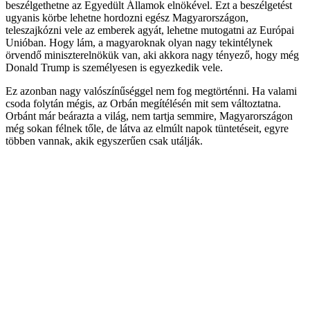
beszélgethetne az Egyedült Államok elnökével. Ezt a beszélgetést
ugyanis körbe lehetne hordozni egész Magyarországon,
teleszajkózni vele az emberek agyát, lehetne mutogatni az Európai
Unióban. Hogy lám, a magyaroknak olyan nagy tekintélynek
örvendő miniszterelnökük van, aki akkora nagy tényező, hogy még
Donald Trump is személyesen is egyezkedik vele.
Ez azonban nagy valószínűséggel nem fog megtörténni. Ha valami
csoda folytán mégis, az Orbán megítélésén mit sem változtatna.
Orbánt már beárazta a világ, nem tartja semmire, Magyarországon
még sokan félnek tőle, de látva az elmúlt napok tüntetéseit, egyre
többen vannak, akik egyszerűen csak utálják.