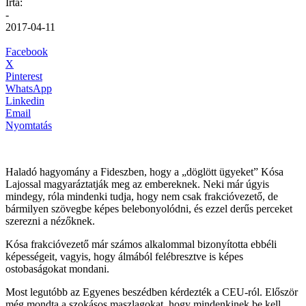
Írta:
-
2017-04-11
Facebook
X
Pinterest
WhatsApp
Linkedin
Email
Nyomtatás
Haladó hagyomány a Fideszben, hogy a „döglött ügyeket” Kósa
Lajossal magyaráztatják meg az embereknek. Neki már úgyis
mindegy, róla mindenki tudja, hogy nem csak frakcióvezető, de
bármilyen szövegbe képes belebonyolódni, és ezzel derűs perceket
szerezni a nézőknek.
Kósa frakcióvezető már számos alkalommal bizonyította ebbéli
képességeit, vagyis, hogy álmából felébresztve is képes
ostobaságokat mondani.
Most legutóbb az Egyenes beszédben kérdezték a CEU-ról. Először
még mondta a szokásos maszlagokat, hogy mindenkinek be kell