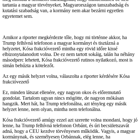
tartania a magyar törvényeket, Magyarországon tanszabadság és
kutatási szabadság van, a kormány nem akar bezárni egyetlen
egyetemet sem.
Amikor a riporter megkérdezte tőle, hogy mi történne akkor, ha
Trump felhívná telefonon a magyar kormányt és tisztázná a
helyzetet, Kósa frakcióvezető mintha egy rövid időre kissé
elbizonytalanodott volna. De ez nem tartott sokáig, talán ha néhány
másodperc lehetett, Kósa frakcióvezető rutinos nyilatkozó, most is
simán behúzta a kötelezőt.
Az egy másik helyzet volna, válaszolta a riporter kérdésére Kósa
frakcióvezető
Ez, minden látszat ellenére, egy nagyon okos és előremutató
gondolat. Tartalom ugyan nincs mögötte, de nagyon mókásan
hangzik. Mert hát, ha Trump telefonálna, azt tényleg egy másik
helyzet lenne, nem olyan, mintha nem telefonálna.
Kósa frakcióvezető amúgy ezzel azt szerette volna mondani, hogy jó
lenne, ha Trump felhívná telefonon Orbánt, és úri becsületszavát
adná, hogy a CEU kezdve törvényesen működik. Vagyis, a magyar
kormánynak, és személyesen Orbánnak, elég lenne, ha