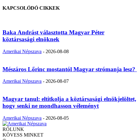
KAPCSOLÓDÓ CIKKEK
Baka Andrást választotta Magyar Péter
köztársasági elnöknek
Amerikai Népszava
-
2026-08-08
Mészáros Lőrinc mostantól Magyar strómanja lesz?
Amerikai Népszava
-
2026-08-07
Magyar tanul: eltitkolja a köztársasági elnökjelöltet,
hogy senki ne mondhasson véleményt
Amerikai Népszava
-
2026-08-05
RÓLUNK
KÖVESS MINKET