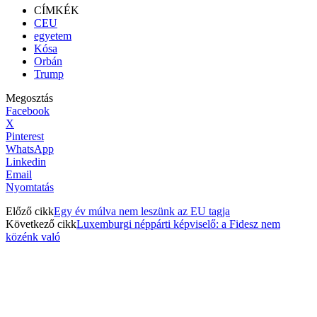
CÍMKÉK
CEU
egyetem
Kósa
Orbán
Trump
Megosztás
Facebook
X
Pinterest
WhatsApp
Linkedin
Email
Nyomtatás
Előző cikk
Egy év múlva nem leszünk az EU tagja
Következő cikk
Luxemburgi néppárti képviselő: a Fidesz nem
közénk való