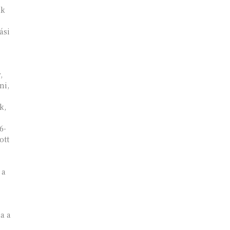
ak
ási
,
ni,
k,
6-
ott
 a
ia a