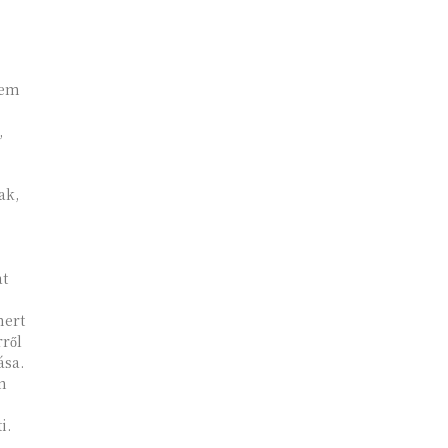
nem
,
ak,
at
mert
ről
ása.
n
i.