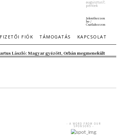
augusztus7,
péntek
Jelentkezzen
be /
Csatlakozzon
FIZETŐI FIÓK
TÁMOGATÁS
KAPCSOLAT
artus László: Magyar győzött, Orbán megmenekült
- A WORD FROM OUR
SPONSORS -