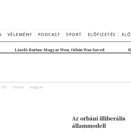
G
VÉLEMÉNY
PODCAST
SPORT
ELŐFIZETÉS
ELŐ
László Bartus: Magyar Won, Orbán Was Saved
B
EU
Fidesz
magyar
Az orbáni illiberális
állammodell