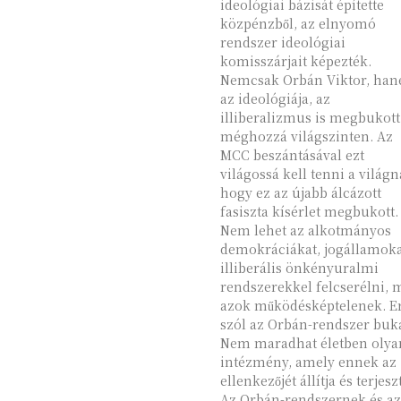
ideológiai bázisát építette
közpénzből, az elnyomó
rendszer ideológiai
komisszárjait képezték.
Nemcsak Orbán Viktor, ha
az ideológiája, az
illiberalizmus is megbukott
méghozzá világszinten. Az
MCC beszántásával ezt
világossá kell tenni a világn
hogy ez az újabb álcázott
fasiszta kísérlet megbukott.
Nem lehet az alkotmányos
demokráciákat, jogállamok
illiberális önkényuralmi
rendszerekkel felcserélni, 
azok működésképtelenek. Er
szól az Orbán-rendszer buk
Nem maradhat életben olya
intézmény, amely ennek az
ellenkezőjét állítja és terjeszt
Az Orbán-rendszernek és az