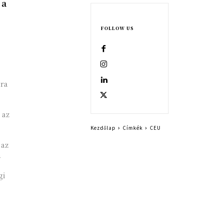
 a
FOLLOW US
ra
 az
Kezdőlap
Címkék
CEU
 az
a
gi