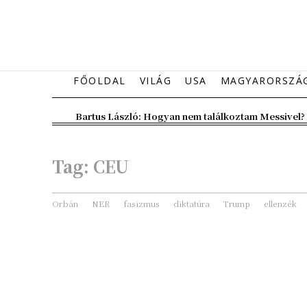
FŐOLDAL
VILÁG
USA
MAGYARORSZÁ
Bartus László: Hogyan nem találkoztam Messivel?
Tag:
CEU
Orbán
NER
fasizmus
diktatúra
Trump
ellenzék