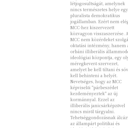
létjogosultságát, amelynek
nincs természetes helye egy
pluralista demokratikus
jogállamban. Ezért nem elé
MCC-hez kiszervezett
közvagyon visszaszerzése. 
MCC nem közérdeket szolgá
oktatási intézmény, hanem 
orbáni illiberális állammod
ideológiai központja, egy o
méregkeverő szervezet,
amelyet be kell tiltani és só
kell behinteni a helyét.
Nevetséges, hogy az MCC
képviselői "párbeszédet
kezdeményeztek" az új
kormánnyal. Ezzel az
illiberális janicsárképzővel
nincs miről tárgyalni.
Tehetséggondozásnak álcáz
az állampárt politikai és