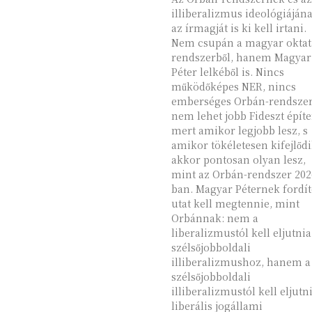
illiberalizmus ideológiáján
az írmagját is ki kell irtani.
Nem csupán a magyar oktat
rendszerből, hanem Magyar
Péter lelkéből is. Nincs
működőképes NER, nincs
emberséges Orbán-rendszer
nem lehet jobb Fideszt építe
mert amikor legjobb lesz, s
amikor tökéletesen kifejlődi
akkor pontosan olyan lesz,
mint az Orbán-rendszer 202
ban. Magyar Péternek fordít
utat kell megtennie, mint
Orbánnak: nem a
liberalizmustól kell eljutnia
szélsőjobboldali
illiberalizmushoz, hanem a
szélsőjobboldali
illiberalizmustól kell eljutn
liberális jogállami