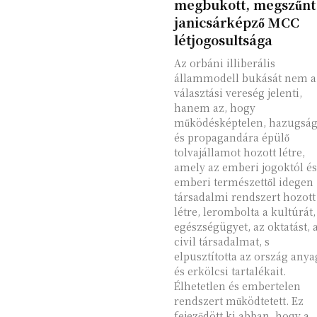
megbukott, megszűnt
janicsárképző MCC
létjogosultsága
Az orbáni illiberális
állammodell bukását nem a
választási vereség jelenti,
hanem az, hogy
működésképtelen, hazugság
és propagandára épülő
tolvajállamot hozott létre,
amely az emberi jogoktól és
emberi természettől idegen
társadalmi rendszert hozott
létre, lerombolta a kultúrát,
egészségügyet, az oktatást, 
civil társadalmat, s
elpusztította az ország anya
és erkölcsi tartalékait.
Élhetetlen és embertelen
rendszert működtetett. Ez
fejeződött ki abban, hogy a