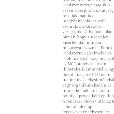
rendszer vezetői maguk is
zsákutcába jutottak, valóság
feladták magukat,
megkönnyebbülés volt
számukra a választási
vereségük. Láthatóan abban
bíznak, hogy a sikertelen
kísérlet után mindent
megúszva távoznak. Ennek a
rendszernek az elméleti és
"tudományos" központja vol
az MCC, amely az orbáni
illiberális állammodellel eg
bukott meg. Az MCC nem
tudományos teljesítménybő
vagy organikus akadémiai
munkából nőtt ki, hanem
politikai projektként épült fe
A rendszer bukása után az
a bukott ideológia
terjesztőjeként elvesztette