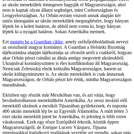
az ukrán menekültek tömegesen hagyják el Magyarországot, ahol
nem is kaptak olyan állami segítséget, mint Csehországban és
Lengyelországban. Az Orbán-rezsim viszont annak alapján kér
uniós támogatást az ukrán menekültek megsegítésére, hogy hányan
léptek be a keleti határon, de abból nem vonta ki, hogy hányan
léptek ki a nyugati határon. Sokan Amerikába mennek.
Ezt
mutatja be a Guardian cikke
, amely szélsőjobboldalinak nevezi
az oroszbarát magyar kormányt. A Guardian a Helsinki Bizottság
tájékoztatása alapján tájékoztatja az olvasóit arról a csalásról, hogyan
akar Orbán pénzt csinálni az általa amúgy megvetett ukránokból.
Ukrajnával kormányszinten is éles konfliktusban áll Magyarország.
Nemcsak Zelenszkij elnök kritizálta Magyarországot, hanem az
ukrán külügyminiszter is. Az ukrán menekültek is csak átutaznak
Magyarországon, de Orbán pénzt kér értük, mintha Magyarországon
maradnának.
Eközben egy részük már Mexikóban van, és azt várja, hogy
bevándorolhasson menekültként Amerikába. Az orosz invázió elől
menekülő ukránok a mexikói Tijuanában gyülekeznek, és naponta
400 ukrán menekült lép be az Egyesült Államokba. A múlt héten 3
ezer ukrán menekült jutott be Amerikába, és jelenleg is több ezren
várakoznak. Ezek egy része Európából érkezik, köztük éppen
Magyarországról, de Enrique Lucero Vázquez, Tijuana
migránsokkal foglalkozó irodájának vezetője azt mondta, sokan más