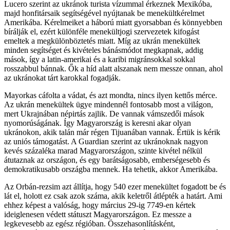
Lucero szerint az ukránok turista vízummal érkeznek Mexikóba,
majd honfitársaik segítségével nyújtanak be menekültkérelmet
Amerikába. Kérelmeiket a háború miatt gyorsabban és könnyebben
bírálják el, ezért különféle menekültjogi szervezetek kifogást
emeltek a megkülönböztetés miatt. Míg az ukrán menekültek
minden segítséget és kivételes bánásmódot megkapnak, addig
mások, így a latin-amerikai és a karibi migránsokkal sokkal
rosszabbul bánnak. Ők a híd alatt alszanak nem messze onnan, ahol
az ukránokat tárt karokkal fogadják.
Mayorkas cáfolta a vádat, és azt mondta, nincs ilyen kettős mérce.
Az ukrán menekültek ügye mindennél fontosabb most a világon,
mert Ukrajnában népirtás zajlik. De vannak vámszedői mások
nyomorúságának. Így Magyarország is keresni akar olyan
ukránokon, akik talán már régen Tijuanában vannak. Értük is kérik
az uniós támogatást. A Guardian szerint az ukránoknak nagyon
kevés százaléka marad Magyarországon, szinte kivétel nélkül
átutaznak az országon, és egy barátságosabb, emberségesebb és
demokratikusabb országba mennek. Ha tehetik, akkor Amerikába.
Az Orbán-rezsim azt állítja, hogy 540 ezer menekültet fogadott be és
lát el, holott ez csak azok száma, akik keletről átlépték a határt. Ami
ehhez képest a valóság, hogy március 29-ig 7749-en kértek
ideiglenesen védett státuszt Magyarországon. Ez messze a
legkevesebb az egész régióban. Összehasonlításként,