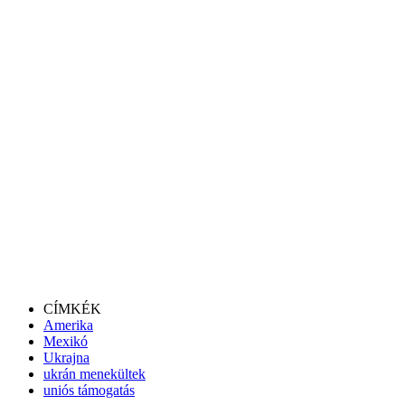
CÍMKÉK
Amerika
Mexikó
Ukrajna
ukrán menekültek
uniós támogatás