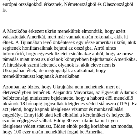
európai országokból érkeznek, Németországból és Olaszországból
is.
A Mexikóba érkezett ukrán menekültek elmondták, hogy azért
választották Amerikát, mert már vannak ukrán rokonaik, akik itt
élnek. A Tijuanában levő önkéntesek egy része amerikai ukrán, akik
segítenek honfitársaiknak bejutni az országba. Arról nincs
információ, hogy egyesek üzletet csinálnak-e abból, hogy az orosz
támadás miatt most az ukránok könnyebben bejuthatnak Amerikába.
A híradások szernt lehetnek olyanok is, akik eleve nem is
Ukrajnában éltek, de megragadják az alkalmat, hogy
menekültstátuszt kapjanak Amerikában.
Azonban az biztos, hogy Ukrajnába nem mehetnek, mert ot
életveszélyben lennének. Alejandro Mayorkas, az Egyesült Államok
belbiztonsági minisztere bejelentette, hogy a háború elől menekülő
ukránok 18 hónapig jogosultak ideiglenes védett státuszra (TPS). Ez
azt jelenti, hogy kapnak ideiglenes vízumot és munkavállalási
engedélyt. Ennyi idő alatt kell elbírálni a kérelmüket és helyzetük
ezután véglegessé válhat. Eddig 30 ezer ukrán kapott ilyen
ideiglenes védett státuszt, Biden elnök pedig korábban azt mondta,
hogy 100 ezer ukrán menekültet fogad be Amerika.