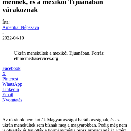
mennek, és a mexikói Tijuanában
várakoznak
Írta:
Amerikai Népszava
-
2022-04-10
Ukrán menekültek a mexikói Tijuanában. Forrás:
ethnicmediaservices.org
Facebook
X
Pinterest
WhatsApp
Linkedin
Email
Nyomtatás
Az ukránok nem tartják Magyarországot baráti országnak, és az
ukrán menekültek sem bíznak meg a magyarokban. Pedig még nem
is olvasták és hallották a kormánymédia orosz propagandáját. Ezért