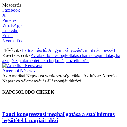
Megosztás
Facebook
X
Pinterest
WhatsApp
Linkedin
Email
Nyomtatás
Előző cikk
Bartus László: A „gyurcsányozás”, mint náci beszéd
Következő cikk
Az alakuló ülés bojkottálása hamis képmutatás, ha
az egész parlamentet nem bojkottálja az ellenzék
Amerikai Népszava
Az Amerikai Népszava szerkesztőségi cikke. Az írás az Amerikai
Népszava véleményét és álláspontját tükrözi.
KAPCSOLÓDÓ CIKKEK
Fauci kongresszusi meghallgatása a sztálinizmus
legsötétebb napjait idézi