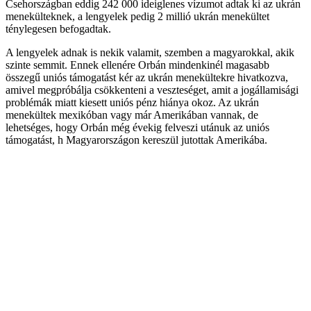
Csehországban eddig 242 000 ideiglenes vízumot adtak ki az ukrán
menekülteknek, a lengyelek pedig 2 millió ukrán menekültet
ténylegesen befogadtak.
A lengyelek adnak is nekik valamit, szemben a magyarokkal, akik
szinte semmit. Ennek ellenére Orbán mindenkinél magasabb
összegű uniós támogatást kér az ukrán menekültekre hivatkozva,
amivel megpróbálja csökkenteni a veszteséget, amit a jogállamisági
problémák miatt kiesett uniós pénz hiánya okoz. Az ukrán
menekültek mexikóban vagy már Amerikában vannak, de
lehetséges, hogy Orbán még évekig felveszi utánuk az uniós
támogatást, h Magyarországon kereszül jutottak Amerikába.