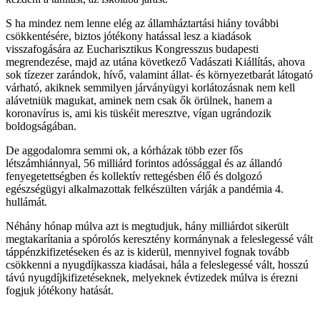
S ha mindez nem lenne elég az államháztartási hiány további
csökkentésére, biztos jótékony hatással lesz a kiadások
visszafogására az Eucharisztikus Kongresszus budapesti
megrendezése, majd az utána következő Vadászati Kiállítás, ahova
sok tízezer zarándok, hívő, valamint állat- és környezetbarát látogató
várható, akiknek semmilyen járványügyi korlátozásnak nem kell
alávetniük magukat, aminek nem csak ők örülnek, hanem a
koronavírus is, ami kis tüskéit meresztve, vígan ugrándozik
boldogságában.
De aggodalomra semmi ok, a kórházak több ezer fős
létszámhiánnyal, 56 milliárd forintos adóssággal és az állandó
fenyegetettségben és kollektív rettegésben élő és dolgozó
egészségügyi alkalmazottak felkészülten várják a pandémia 4.
hullámát.
Néhány hónap múlva azt is megtudjuk, hány milliárdot sikerült
megtakarítania a spórolós keresztény kormánynak a feleslegessé vált
táppénzkifizetéseken és az is kiderül, mennyivel fognak tovább
csökkenni a nyugdíjkassza kiadásai, hála a feleslegessé vált, hosszú
távú nyugdíjkifizetéseknek, melyeknek évtizedek múlva is érezni
fogjuk jótékony hatását.