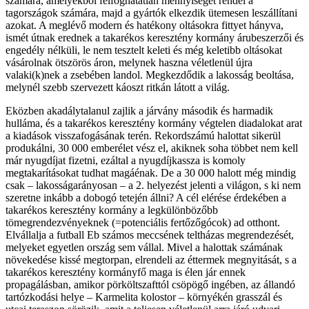
számára, amelyekből felfoghatatlan mennyiséget rendel a
tagországok számára, majd a gyártók elkezdik ütemesen leszállítani
azokat. A meglévő modern és hatékony oltásokra fittyet hányva,
ismét útnak erednek a takarékos keresztény kormány árubeszerzői és
engedély nélküli, le nem tesztelt keleti és még keletibb oltásokat
vásárolnak ötszörös áron, melynek haszna véletlenül újra
valaki(k)nek a zsebében landol. Megkezdődik a lakosság beoltása,
melynél szebb szervezett káoszt ritkán látott a világ.
Eközben akadálytalanul zajlik a járvány második és harmadik
hulláma, és a takarékos keresztény kormány végtelen diadalokat arat
a kiadások visszafogásának terén. Rekordszámú halottat sikerül
produkálni, 30 000 emberélet vész el, akiknek soha többet nem kell
már nyugdíjat fizetni, ezáltal a nyugdíjkassza is komoly
megtakarításokat tudhat magáénak. De a 30 000 halott még mindig
csak – lakosságarányosan – a 2. helyezést jelenti a világon, s ki nem
szeretne inkább a dobogó tetején állni? A cél elérése érdekében a
takarékos keresztény kormány a legkülönbözőbb
tömegrendezvényeknek (=potenciális fertőzőgócok) ad otthont.
Elvállalja a futball Eb számos meccsének teltházas megrendezését,
melyeket egyetlen ország sem vállal. Mivel a halottak számának
növekedése kissé megtorpan, elrendeli az éttermek megnyitását, s a
takarékos keresztény kormányfő maga is élen jár ennek
propagálásban, amikor pörköltszafttól csöpögő ingében, az állandó
tartózkodási helye – Karmelita kolostor – környékén grasszál és