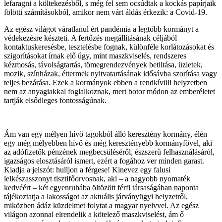
lefaragni a költekezésből, s még fel sem ocsúdtak a kockás papírjaik
fölötti számításokból, amikor nem várt áldás érkezik: a Covid-19.
Az egész világot váratlanul ért pandémia a legtöbb kormányt a
védekezésre készteti. A fertőzés megállításának céljából
kontaktuskeresésbe, tesztelésbe fognak, különféle korlátozásokat és
szigorításokat írnak elő úgy, mint maszkviselés, rendszeres
kézmosás, távolságtartás, tömegrendezvények betiltása, üzletek,
mozik, színházak, éttermek nyitvatartásának idősávba szorítása vagy
teljes bezárása. Ezek a kormányok ebben a rendkívüli helyzetben
nem az anyagiakkal foglalkoznak, mert botor módon az emberéletet
tartják elsődleges fontosságúnak.
Ám van egy mélyen hívő tagokból álló keresztény kormány, élén
egy még mélyebben hívő és még keresztényebb kormányfővel, aki
az adófizetők pénzének megbecsüléséről, észszerű felhasználásáról,
igazságos elosztásáról ismert, ezért a fogához ver minden garast.
Kiadja a jelszót: hulljon a férgese! Kinevez egy falusi
lelkészasszonyt tisztifőorvosnak, aki – a nagyobb nyomaték
kedvéért – két egyenruhába öltözött férfi társaságában naponta
tájékoztatja a lakosságot az aktuális járványügyi helyzetről,
miközben ádáz küzdelmet folytat a magyar nyelvvel. Az egész
világon azonnal elrendelik a kötelező maszkviselést, ám ő