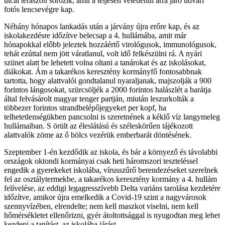
utcai teraszon sörözik, amit a teljesen véletlenül arra járó udvari
fotós lencsevégre kap.
Néhány hónapos lankadás után a járvány újra erőre kap, és az
iskolakezdésre időzítve belecsap a 4. hullámába, amit már
hónapokkal előbb jeleztek hozzáértő virológusok, immunológusok,
tehát ezúttal nem jött váratlanul, volt idő felkészülni rá. A nyári
szünet alatt be lehetett volna oltani a tanárokat és az iskolásokat,
diákokat. Ám a takarékos keresztény kormányfő fontosabbnak
tartotta, hogy alattvalói gondtalanul nyaraljanak, majszolják a 900
forintos lángosokat, szürcsöljék a 2000 forintos halászlét a barátja
által felvásárolt magyar tenger partján, miután leszurkolták a
többezer forintos strandbelépőjegyeket per kopf, ha
telhetetlenségükben pancsolni is szeretnének a kéklő víz langymeleg
hullámaiban. S örült az éleslátású és széleskörűen tájékozott
alattvalók zöme az ő bölcs vezérük emberbarát döntésének.
Szeptember 1-én kezdődik az iskola, és bár a környező és távolabbi
országok oktondi kormányai csak heti háromszori teszteléssel
engedik a gyerekeket iskolába, vírusszűrő berendezéseket szerelnek
fel az osztálytermekbe, a takarékos keresztény kormány a 4. hullám
felívelése, az eddigi legagresszívebb Delta variáns tarolása kezdetére
időzítve, amikor újra emelkedik a Covid-19 szint a nagyvárosok
szennyvízében, elrendelte; nem kell maszkot viselni, nem kell
hőmérsékletet ellenőrizni, gyér átoltottsággal is nyugodtan meg lehet
kezdeni a tanítást, az iskolába járást.