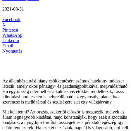
-
2021-08-31
Facebook
X
Pinterest
WhatsApp
Linkedin
Email
Nyomtatás
Az államháztartási hiány csökkentésére számos hatékony módszer
létezik, amely okos pénzügy- és gazdaságpolitikával megvalósítható.
Ha egy ország rátermett és alkalmas vezetőkkel rendelkezik, rossz
kiindulási pont esetén is helyreállítható az egyensúly, pláne, ha a
szerencse is mellé társul és segítségére siet egy világjárvány.
Mit kell tenni? Az ország szakértői először is megnézik, melyek az
állam legnagyobb kiadásai, majd konstatálják, hogy ezek a szociális
kiadások, a nyugdíjra fordított összegek és a pénzfaló egészégügyi
ellátó rendszerek. Ha ezeket tisztázták, napnál is világosabb, hol kell