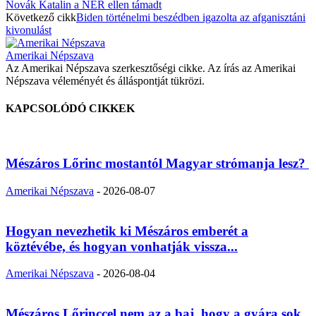
Novák Katalin a NER ellen támadt
Következő cikk
Biden történelmi beszédben igazolta az afganisztáni
kivonulást
Amerikai Népszava
Az Amerikai Népszava szerkesztőségi cikke. Az írás az Amerikai
Népszava véleményét és álláspontját tükrözi.
KAPCSOLÓDÓ CIKKEK
Mészáros Lőrinc mostantól Magyar strómanja lesz?
Amerikai Népszava
-
2026-08-07
Hogyan nevezhetik ki Mészáros emberét a
köztévébe, és hogyan vonhatják vissza...
Amerikai Népszava
-
2026-08-04
Mészáros Lőrinccel nem az a baj, hogy a gyára sok