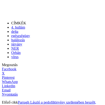
CÍMKÉK
4. hullám
delta
egészségügy
halálozás
járvány
NER
Orbán
vírus
Megosztás
Facebook
X
Pinterest
WhatsApp
Linkedin
Email
Nyomtatás
Előző cikk
Parragh László a pedofiltörvény szellemében beszélt,