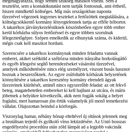
megmagyarázza, hogy semmi szükség maszkot viselni. Sem a
tesztelést, sem a kontaktkutatást nem tartják fontosnak, ami érthető,
hiszen mindkettő költséges. Míg más országokban naponta
tízezrével végeznek ingyenes teszteket a fertőzöttek megtalálására, a
költségcsökkentő kormány lényegtelennek tartja az efféle hóbortot.
A takarékos járványkezelésüknek köszönhetően egyre több ember
kerül kórházba súlyos fertőzéssel és egyre többen szorulnak
lélegeztetőgépre. Szépen emelkedik az elhunytak száma, és kiderül,
mégis csak kell maszkot hordani.
Szerencsére a takarékos kormánynak minden feladatra vannak
emberei, akiket szétküld a szélrózsa minden irányába horkolásgátló
és egyéb lélegzést segítő berendezéseket vásárolni tízezrével,
amelyek működtetésére nincs elég személyzet, viszont busás hasznot
hoznak a beszerzőknek. Az egyre zsúfoltabb kórházak helyzetének
könnyítésére a takarékos keresztény kormány elrendeli ágyak
tízezreinek kiürítését, aminél nincs egyszerűbb feladat: az ott fekvő
beteg, magatehetetlen embereket ki kell hajítani az utcára, és máris
jöhetnek a helyükre következők, akik nem fogják sokáig a helyet
foglalni, mert hamarosan jön értük valamelyik jól menő temetkezési
vállalat. Olajozottan beindul a körforgás.
Viszonylag hamar, néhány hónap elteltével új oltások jelennek meg
a brutálisan terjedő és gyilkoló vírus leküzdésére. Az Unió hosszas
engedélyezési procedúra után zöld lámpát ad a legjobb vakcinák