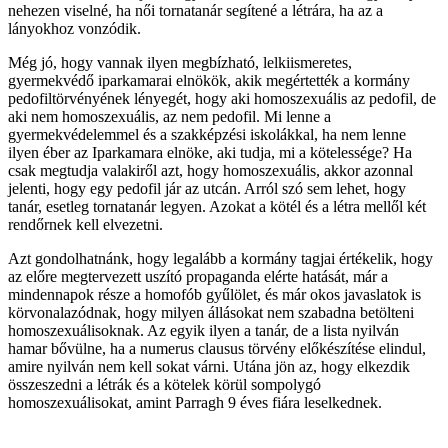
nehezen viselné, ha női tornatanár segítené a létrára, ha az a
lányokhoz vonzódik.
Még jó, hogy vannak ilyen megbízható, lelkiismeretes,
gyermekvédő iparkamarai elnökök, akik megértették a kormány
pedofiltörvényének lényegét, hogy aki homoszexuális az pedofil, de
aki nem homoszexuális, az nem pedofil. Mi lenne a
gyermekvédelemmel és a szakképzési iskolákkal, ha nem lenne
ilyen éber az Iparkamara elnöke, aki tudja, mi a kötelessége? Ha
csak megtudja valakiről azt, hogy homoszexuális, akkor azonnal
jelenti, hogy egy pedofil jár az utcán. Arról szó sem lehet, hogy
tanár, esetleg tornatanár legyen. Azokat a kötél és a létra mellől két
rendőrnek kell elvezetni.
Azt gondolhatnánk, hogy legalább a kormány tagjai értékelik, hogy
az előre megtervezett uszító propaganda elérte hatását, már a
mindennapok része a homofób gyűlölet, és már okos javaslatok is
körvonalazódnak, hogy milyen állásokat nem szabadna betölteni
homoszexuálisoknak. Az egyik ilyen a tanár, de a lista nyilván
hamar bővülne, ha a numerus clausus törvény előkészítése elindul,
amire nyilván nem kell sokat várni. Utána jön az, hogy elkezdik
összeszedni a létrák és a kötelek körül sompolygó
homoszexuálisokat, amint Parragh 9 éves fiára leselkednek.