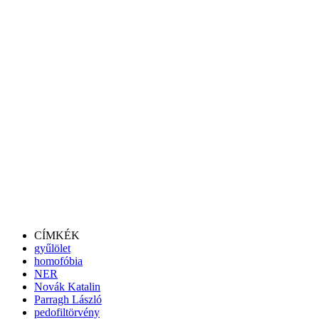
CÍMKÉK
gyűlölet
homofóbia
NER
Novák Katalin
Parragh László
pedofiltörvény