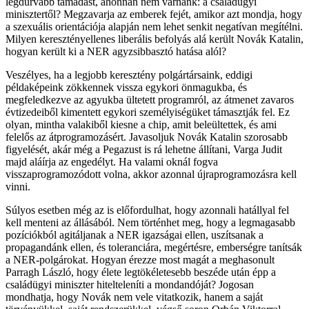
legdurvább támadást, ahonnan nem várnánk: a családügyi
minisztertől? Megzavarja az emberek fejét, amikor azt mondja, hogy
a szexuális orientációja alapján nem lehet senkit negatívan megítélni.
Milyen keresztényellenes liberális befolyás alá került Novák Katalin,
hogyan került ki a NER agyzsibbasztó hatása alól?
Veszélyes, ha a legjobb keresztény polgártársaink, eddigi
példaképeink zökkennek vissza egykori önmagukba, és
megfeledkezve az agyukba ültetett programról, az átmenet zavaros
évtizedeiből kimentett egykori személyiségüket támasztják fel. Ez
olyan, mintha valakiből kiesne a chip, amit beleültettek, és ami
felelős az átprogramozásért. Javasoljuk Novák Katalin szorosabb
figyelését, akár még a Pegazust is rá lehetne állítani, Varga Judit
majd aláírja az engedélyt. Ha valami oknál fogva
visszaprogramozódott volna, akkor azonnal újraprogramozásra kell
vinni.
Súlyos esetben még az is előfordulhat, hogy azonnali hatállyal fel
kell menteni az állásából. Nem történhet meg, hogy a legmagasabb
pozíciókból agitáljanak a NER igazságai ellen, uszítsanak a
propagandánk ellen, és toleranciára, megértésre, emberségre tanítsák
a NER-polgárokat. Hogyan érezze most magát a meghasonult
Parragh László, hogy élete legtökéletesebb beszéde után épp a
családügyi miniszter hitelteleníti a mondandóját? Jogosan
mondhatja, hogy Novák nem vele vitatkozik, hanem a saját