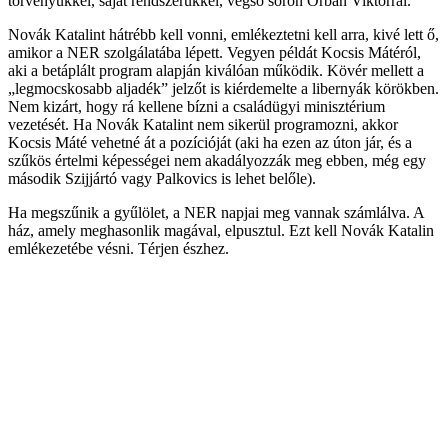
törvényükkel, saját rendszerükkel, végső soron Orbán Viktorral.
Novák Katalint hátrébb kell vonni, emlékeztetni kell arra, kivé lett ő,
amikor a NER szolgálatába lépett. Vegyen példát Kocsis Mátéról,
aki a betáplált program alapján kiválóan működik. Kövér mellett a
„legmocskosabb aljadék” jelzőt is kiérdemelte a libernyák körökben.
Nem kizárt, hogy rá kellene bízni a családügyi minisztérium
vezetését. Ha Novák Katalint nem sikerül programozni, akkor
Kocsis Máté vehetné át a pozícióját (aki ha ezen az úton jár, és a
szűkös értelmi képességei nem akadályozzák meg ebben, még egy
második Szijjártó vagy Palkovics is lehet belőle).
Ha megszűnik a gyűlölet, a NER napjai meg vannak számlálva. A
ház, amely meghasonlik magával, elpusztul. Ezt kell Novák Katalin
emlékezetébe vésni. Térjen észhez.