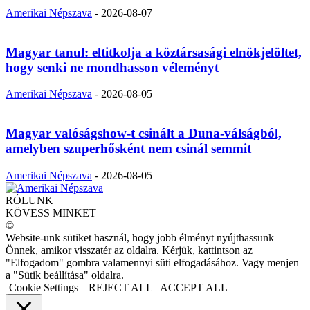
Amerikai Népszava
-
2026-08-07
Magyar tanul: eltitkolja a köztársasági elnökjelöltet,
hogy senki ne mondhasson véleményt
Amerikai Népszava
-
2026-08-05
Magyar valóságshow-t csinált a Duna-válságból,
amelyben szuperhősként nem csinál semmit
Amerikai Népszava
-
2026-08-05
RÓLUNK
KÖVESS MINKET
©
Website-unk sütiket használ, hogy jobb élményt nyújthassunk
Önnek, amikor visszatér az oldalra. Kérjük, kattintson az
"Elfogadom" gombra valamennyi süti elfogadásához. Vagy menjen
a "Sütik beállítása" oldalra.
Cookie Settings
REJECT ALL
ACCEPT ALL