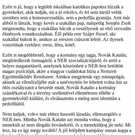
Ezért is jó, hogy a legtöbb iskolában katolikus papokra bízzák a
gyerekeket, akik tudják, mi a jó erkölcs, és fel sem merül velük
szemben sem a homoszexualitás, sem a pedofília gyanúja. Ami már
abból is látszik, hogy kevés a szakállas pap, márpedig Semjén Zsolt
megmondta, hogy a szakállas bácsik a veszélyesek az első szexuális
élmények vonatkozásában. Élő példa erre Szájer József, aki
szakállal bukott le, amikor az ereszen csúszott lefelé. Az ilyenek
vonzódnak ezekhez: eresz, létra, kötél.
Ezért is megdöbbentő, hogy a kormány egy tagja, Novák Katalin,
megfeledkezik önmagáról, a NER szocializációjáról, és arról a
helyes magatartásról, amelynek köszönheti a NER-ben betöltött
magas pozícióját, akire a magyar családokat bízta a Nemzeti
Együttműködés Rendszere. Amikor megjelenik egy mintapolgár,
akinek az ellenőrzőjébe már a tanévnyitón be lehetett volna írni az
ötös osztályzatot a beszéde miatt, Novák Katalin a kormány
szándékaival és a törvény szellemével ellentétesen elítélte a
gyermekvédő kiállást, és elválasztotta a meleg nem identitást a
pedofíliától.
Nem tudjuk, volt-e már ehhez hasonló lázadás, ellenszegülés a
NER-ben. Mintha Novák Katalin azt mondta volna, hogy a
menekült az nem illegális bevándorló, és a menekültjog jár neki. Mi
lesz, ha ez így megy tovább? A jól felépített kampány onnan kapja a