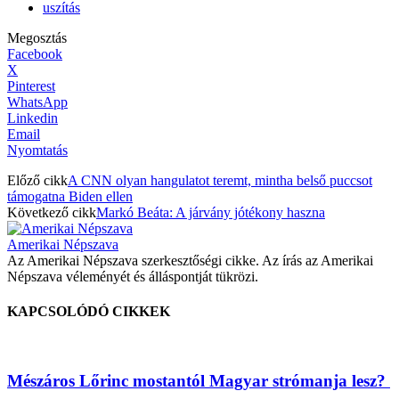
uszítás
Megosztás
Facebook
X
Pinterest
WhatsApp
Linkedin
Email
Nyomtatás
Előző cikk
A CNN olyan hangulatot teremt, mintha belső puccsot
támogatna Biden ellen
Következő cikk
Markó Beáta: A járvány jótékony haszna
Amerikai Népszava
Az Amerikai Népszava szerkesztőségi cikke. Az írás az Amerikai
Népszava véleményét és álláspontját tükrözi.
KAPCSOLÓDÓ CIKKEK
Mészáros Lőrinc mostantól Magyar strómanja lesz?