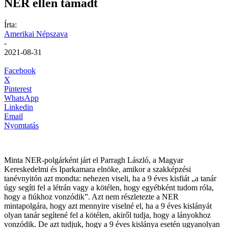
NER ellen támadt
Írta:
Amerikai Népszava
-
2021-08-31
Facebook
X
Pinterest
WhatsApp
Linkedin
Email
Nyomtatás
Minta NER-polgárként járt el Parragh László, a Magyar
Kereskedelmi és Iparkamara elnöke, amikor a szakképzési
tanévnyitón azt mondta: nehezen viseli, ha a 9 éves kisfiát „a tanár
úgy segíti fel a létrán vagy a kötélen, hogy egyébként tudom róla,
hogy a fiúkhoz vonzódik”. Azt nem részletezte a NER
mintapolgára, hogy azt mennyire viselné el, ha a 9 éves kislányát
olyan tanár segítené fel a kötélen, akiről tudja, hogy a lányokhoz
vonzódik. De azt tudjuk, hogy a 9 éves kislánya esetén ugyanolyan