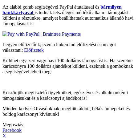
Az alábbi gomb segítségével PayPal átutalással és
bármilyen
bankkártyával
is tudnak tetszőleges mértékű alkalmi támogatást
küldeni a részünkre, amelyet beállíthatnak automatikus állandó havi
támogatásnak is:
Legyen előfizetőnk, ezen a linken tud előfizetési csomagot
választani:
Előfizetek
Küldhet egyszeri vagy havi 100 dolláros támogatást is. Ha szeretne
karácsonyra 100 dolláros ajándékot küldeni, ezeknek a gomboknak
a segítségével teheti meg:
Köszönjük megtisztelő figyelmüket, egész éves és alkalmankénti
támogatásukat és a karácsonyi ajándékot is!
Minden kedves Olvasónknak, meghitt, áldott, békés ünnepeket és
boldog karácsonyt kívánunk!
Megosztás
Facebook
X