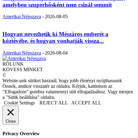
amelyben szuperhősként nem csinál semmit
Amerikai Népszava
-
2026-08-05
Hogyan nevezhetik ki Mészáros emberét a
köztévébe, és hogyan vonhatják vissza...
Amerikai Népszava
-
2026-08-04
RÓLUNK
KÖVESS MINKET
©
Website-unk sütiket használ, hogy jobb élményt nyújthassunk
Önnek, amikor visszatér az oldalra. Kérjük, kattintson az
"Elfogadom" gombra valamennyi süti elfogadásához. Vagy menjen
a "Sütik beállítása" oldalra.
Cookie Settings
REJECT ALL
ACCEPT ALL
Close
Privacy Overview