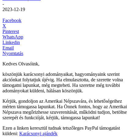
-
2023-12-19
Facebook
X
Pinterest
WhatsApp
Linkedin
Email
Nyomtatás
Kedves Olvasóink,
köszönjük karácsonyi adományaikat, hagyományaink szerint
akciónkat folytatjuk újévig. Ha elmulasztotta, de szerette volna
támogatni lapunkat, még megteheti. Ha szeretne még további
adományokat küldeni, hálásan köszönjük.
Kérjük, gondoljon az Amerikai Népszavára, és lehetőségeihez
mérten támogassa lapunkat. Ha Önnek fontos, hogy az Amerikai
Népszava megőrizhesse szuverenitását, működni tudjon, betöltse
szerepét és funkcióját, kérjük, támogassa lapunkat!
Ezen a linken keresztül tudnak tetszőleges PayPal támogatást
küldeni:
Karácsonyi ajándék