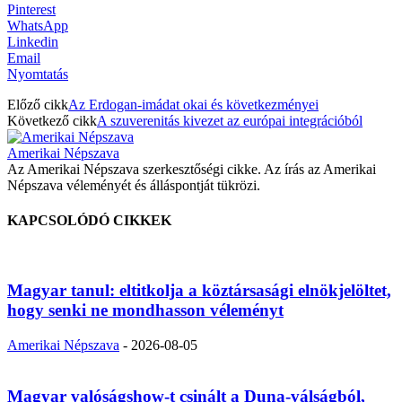
Pinterest
WhatsApp
Linkedin
Email
Nyomtatás
Előző cikk
Az Erdogan-imádat okai és következményei
Következő cikk
A szuverenitás kivezet az európai integrációból
Amerikai Népszava
Az Amerikai Népszava szerkesztőségi cikke. Az írás az Amerikai
Népszava véleményét és álláspontját tükrözi.
KAPCSOLÓDÓ CIKKEK
Magyar tanul: eltitkolja a köztársasági elnökjelöltet,
hogy senki ne mondhasson véleményt
Amerikai Népszava
-
2026-08-05
Magyar valóságshow-t csinált a Duna-válságból,