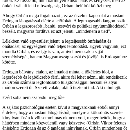
fölött. Ez rosszabb, mint bármilyen külső hatás és kényszer, mert az
önként vállalt lelki rabszolgaság Orbánt belülről kötözi meg.
Ahogy Orbán maga fogalmazott, ez az érzelmi kapcsolat a mostani
Erdogan látogatással elérte a tetőfokát. A legmagasabb lángon izzik.
Orbán a legszorosabb „baráti, testvéri és politikai együttműködésről”
beszélt, magyarra fordítva ez azt jelenti: „mindenem a tied”.
Lélekben való egyesülést jelent, a legteljesebb önfeladást és
önátadást, az egységben való teljes feloldódást. Egyek vagyunk, ezt
mondta Orbán, és ez így is van, amivel nemcsak a saját
személyiségét, hanem Magyarország sorsát és jövőjét is Erdoganhoz
kötötte.
Erdogan bálvány, etalon, az imádott minta, a tökéletes idol, a
legerősebb és legbölcsebb férfi, akire fel lehet nézni, aki rendelkezik
az Orbán számára legfontosabb tulajdonsággal: becsüli és atyai
módon szereti őt. Szereti valaki, akit ő tisztelni tud. Aki rabul ejti.
Ezért soha nem szabadul meg tőle.
A sajátos pszichológiai eseten kívül a magyaroknak ebből annyi
érdekes, hogy a mostani látogatásból, amelyre a kölcsönös szeretet
kinyilvánításán kívül semmi más ok nem volt, megérthették, hogy a
háttérben mindent közvetlenül vagy közvetve (Orbán Viktor felettes
énjeként) Erdogan és az ő tanácsai irányítanak. Orbán mindenben őt