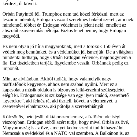
kérdezi, őt követi.
Orbán Putyintól fél, Trumphoz nem tud közel férkőzni, mert az
leszar mindenkit, Erdogan viszont szerelmes fiaként szereti, ami neki
mindennél többet ér. Erdogan védelmet is jelent neki, emellett az
abszolút szuverenitás példája. Biztos lehet benne, hogy Erdogan
megvédi.
Ez nem olyan jó hír a magyaroknak, mert a törökök 150 éven át
védtek meg bennünket, és a védelmüket jól ismerjük. De a világban
mindenki tudhatja, hogy Orbán Erdogan védence, majdhogynem a
fia. Ezt tiszteletben tartják, figyelembe veszik. Orbánnak pedig ez
imponál.
Mint az alvilágban. Akiről tudják, hogy valamelyik nagy
maffiafőnök kegyence, ahhoz nem szabad nyúlni. Mert ez a
kapcsolat a másik oldalon is bizonyos lelki-érzelmi szükségletet
elégít ki. Erdogannak is szüksége van egy ilyen imádó, szerethető
„gyerekre”, aki felnéz rá, aki tiszteli, követi a véleményét, a
szeretetével elhalmozza, aki pótolja a szeretethiányát.
Kölcsönös, beteljesült diktátorszerelem ez, alá-fölérendeltségi
viszonyban. Erdogan ebből azért tudja, hogy mivel Orbán az övé,
Magyarország is az övé, amelyet kedve szerint tud felhasználni.
Nemcsak a svédekkel és a NATO-val szemben. A Balkánon is, az