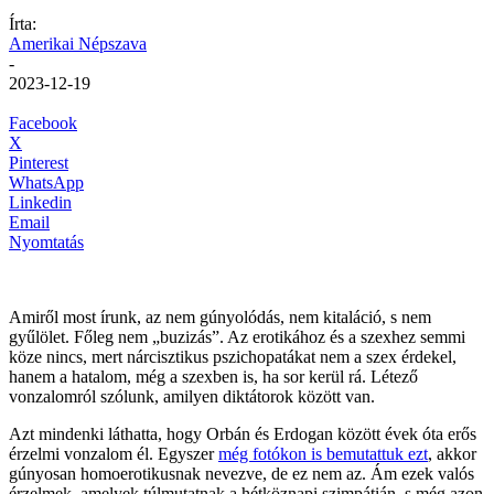
Írta:
Amerikai Népszava
-
2023-12-19
Facebook
X
Pinterest
WhatsApp
Linkedin
Email
Nyomtatás
Amiről most írunk, az nem gúnyolódás, nem kitaláció, s nem
gyűlölet. Főleg nem „buzizás”. Az erotikához és a szexhez semmi
köze nincs, mert nárcisztikus pszichopatákat nem a szex érdekel,
hanem a hatalom, még a szexben is, ha sor kerül rá. Létező
vonzalomról szólunk, amilyen diktátorok között van.
Azt mindenki láthatta, hogy Orbán és Erdogan között évek óta erős
érzelmi vonzalom él. Egyszer
még fotókon is bemutattuk ezt
, akkor
gúnyosan homoerotikusnak nevezve, de ez nem az. Ám ezek valós
érzelmek, amelyek túlmutatnak a hétköznapi szimpátián, s még azon