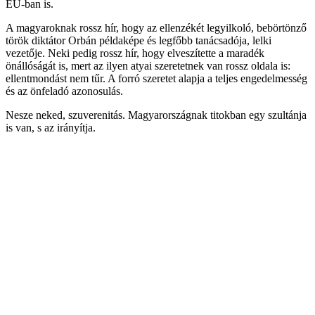
EU-ban is.
A magyaroknak rossz hír, hogy az ellenzékét legyilkoló, bebörtönző
török diktátor Orbán példaképe és legfőbb tanácsadója, lelki
vezetője. Neki pedig rossz hír, hogy elveszítette a maradék
önállóságát is, mert az ilyen atyai szeretetnek van rossz oldala is:
ellentmondást nem tűr. A forró szeretet alapja a teljes engedelmesség
és az önfeladó azonosulás.
Nesze neked, szuverenitás. Magyarországnak titokban egy szultánja
is van, s az irányítja.