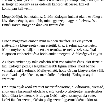
is, hogy az önkény és az érdekek kapcsolják össze. Ezeket
komolyan kell venni.
Megpróbáljuk bemutatni az Orbán-Erdogan imádat okait, és főleg a
következményeit, ami több, mint egy szép magyar ló elvesztése.
Ennél sokkal nagyobb árat kell fizetni érte.
Orbán magányos ember, mint minden diktátor. Az elnyomott
alattvalói (a környezete) nem elégítik ki az érzelmi szükségleteit,
bármennyire csodálják, mert azt természetesnek veszi, s az általa
eltaposott embereket és a hódolatukat megveti. A feleségével együtt.
Az ilyen ember egy nála erősebb férfi vonzalmára éhes, akit tisztelni
tud. Erdogan pedig a legalkalmasabb figura ehhez, mert benne
vannak atyai érzelmek. Mefigyelhető, hogy Orbán kisgyerekké válik
és elolvad a jelenlétében, mert átöleli, beborítja Erdogan atyai
szeretete.
Ez a fajta atyáskodó szeretet maffiafőnökökre, diktátorokra jellemző,
ahogyan a kiszemelt utódaikra, egy törekvő tehetségre, szeretetéhes
hódolóikra tekintenek. Erdogan Orbánt atyai szárnyai alá vette,
kvázi fiaként szereti, Orbán pedig szerető gyermekként tekint rá.