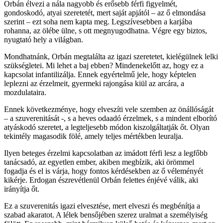
Orbán élvezi a nála nagyobb és erősebb férfi figyelmét,
gondoskodó, atyai szeretetét, mert saját apjától – az ő elmondása
szerint – ezt soha nem kapta meg. Legszívesebben a karjába
rohanna, az ölébe ülne, s ott megnyugodhatna. Végre egy biztos,
nyugtató hely a világban.
Mondhatnánk, Orbán megtalálta az igazi szeretetet, kielégülnek lelki
szükségletei. Mi lehet a baj ebben? Mindenekelőtt az, hogy ez a
kapcsolat infantilizálja. Ennek egyértelmű jele, hogy képtelen
leplezni az érzelmeit, gyermeki rajongása kiül az arcára, a
mozdulataira.
Ennek következménye, hogy elveszíti vele szemben az önállóságát
– a szuverenitását -, s a heves odaadó érzelmek, s a mindent elborító
atyáskodó szeretet, a legteljesebb módon kiszolgáltatják őt. Olyan
tekintély magasodik fölé, amely teljes mértékben leuralja.
Ilyen beteges érzelmi kapcsolatban az imádott férfi lesz a legfőbb
tanácsadó, az egyetlen ember, akiben megbízik, aki örömmel
fogadja és el is várja, hogy fontos kérdésekben az ő véleményét
kikérje. Erdogan észrevétlenül Orbán felettes énjévé válik, aki
irányítja őt.
Ez a szuverenitás igazi elvesztése, mert elveszi és megbénítja a
szabad akaratot. A lélek bensőjében szerez uralmat a személyiség