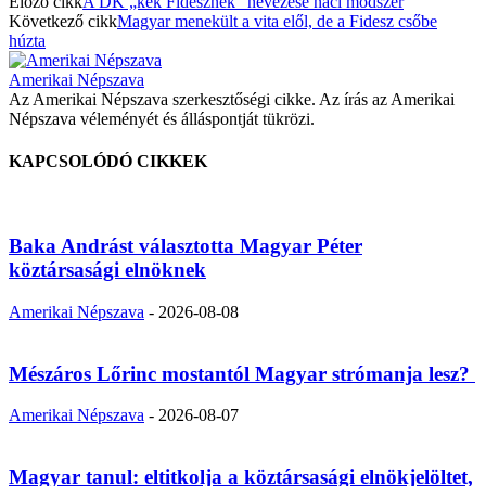
Előző cikk
A DK „kék Fidesznek” nevezése náci módszer
Következő cikk
Magyar menekült a vita elől, de a Fidesz csőbe
húzta
Amerikai Népszava
Az Amerikai Népszava szerkesztőségi cikke. Az írás az Amerikai
Népszava véleményét és álláspontját tükrözi.
KAPCSOLÓDÓ CIKKEK
Baka Andrást választotta Magyar Péter
köztársasági elnöknek
Amerikai Népszava
-
2026-08-08
Mészáros Lőrinc mostantól Magyar strómanja lesz?
Amerikai Népszava
-
2026-08-07
Magyar tanul: eltitkolja a köztársasági elnökjelöltet,