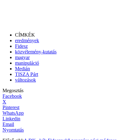
CÍMKÉK
eredmények
Fidesz
közvélemény-kutatás
magyar
manipuláció
Medián
TISZA Párt
változások
Megosztás
Facebook
X
Pinterest
WhatsApp
Linkedin
Email
Nyomtatás