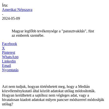
Írta:
Amerikai Népszava
-
2024-05-09
Magyar legfőbb tevékenysége a "parasztvakítás", füst
az emberek szemébe.
Facebook
X
Pinterest
WhatsApp
Linkedin
Email
Nyomtatás
Azt nem tudjuk, hogyan történhetett meg, hogy a Medián
közvéleménykutató által közölt adatokat utólag módosították.
Hogyan kerülhetett a sajtóhoz nem végleges adat, vagy a
hivatalosan kiadott adatokat milyen pancser módszerrel módosítják
utólag?