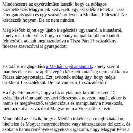
Mindenesetre az egyértelműen látszik, hogy az utólagos
kozmetikázás Magyarnak kedvezett: egy százalékot tettek a Tisza
támogatottságára és egy százalékot levett a Medián a Fidesztől. Ne
kérdezzék hogyan. De ez nem minden.
Még később kijött egy újabb kiegészítés ugyanarról a kutatásról,
amely már tudni vélte, hogy a néhány nappal korábban kiadott
felmérésük adatait meghazudtolva a Tisza Párt 15 százaléknyi
fideszes szavazóval is gyarapodott.
Ez totális megtagadása
a Medián saját adatainak
, amely szerint
március eleje óta az április végén készített kutatásig nem csökkent a
Fidesz támogatottsága. Ezt javították utólag úgy, hogy mégis
csökkent 1 százalékkal. De hol van ez a 15 százaléktól?
Ha úgy értelmezték, hogy a bizonytalanok között szerzett 15
százaléknyi támogató egykori fideszesnek nevezte magát, akkor is
hamis és megtévesztő, tendenciózus és manipulatív a hivatkozás,
mert azokat a szavazókat Magyar nem a Fidesztől szerezte.
Mindebből az látszik, hogy a Medián tökéletesen megbízhatatlan,
hiteltelen és Magyar megrendelésére vagy támogatására dolgozik, és
azokat a hamis reményeket igyekszik igazolni, hogy Magyar Péter a