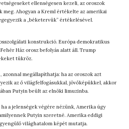
övetségeseket ellenségesen kezeli, az oroszok
k meg. Ahogyan a Kreml értékelte az amerikai
egegyezik a „béketervük” értékelésével.
kosszolgálati konstrukció. Európa demokratikus
 Fehér Ház orosz befolyás alatt áll. Trump
ékeket tükröz.
 azonnal megállapíthatja: ha az oroszok azt
ezik az ő világfelfogásukkal, jövőképükkel, akkor
ában Putyin beült az elnöki limuzinba.
 ha a jelenségek végére nézünk, Amerika úgy
 amilyennek Putyin szeretné. Amerika eddigi
 gyengülő világhatalom képét mutatja.