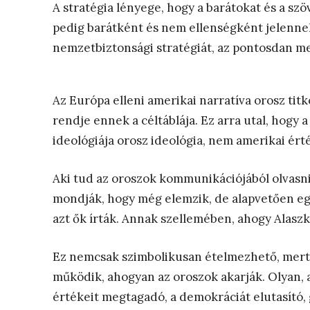
A stratégia lényege, hogy a barátokat és a sz
pedig barátként és nem ellenségként jelenne
nemzetbiztonsági stratégiát, az pontosdan m
Az Európa elleni amerikai narratíva orosz tit
rendje ennek a céltáblája. Ez arra utal, hogy a
ideológiája orosz ideológia, nem amerikai ért
Aki tud az oroszok kommunikációjából olvasni,
mondják, hogy még elemzik, de alapvetően egy
azt ők írták. Annak szellemében, ahogy Alaszk
Ez nemcsak szimbolikusan ételmezhető, mert
működik, ahogyan az oroszok akarják. Olyan,
értékeit megtagadó, a demokráciát elutasító,