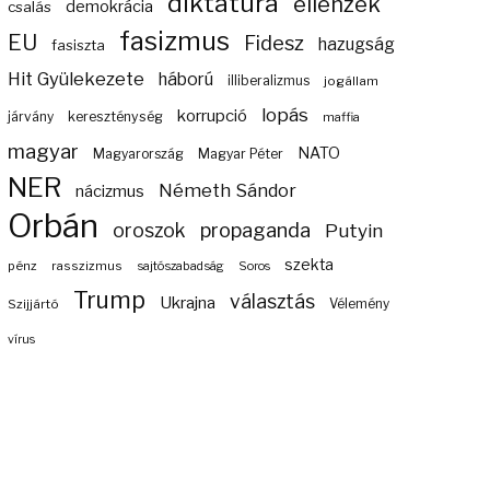
diktatúra
ellenzék
demokrácia
csalás
fasizmus
EU
Fidesz
hazugság
fasiszta
Hit Gyülekezete
háború
illiberalizmus
jogállam
lopás
korrupció
járvány
kereszténység
maffia
magyar
NATO
Magyarország
Magyar Péter
NER
Németh Sándor
nácizmus
Orbán
propaganda
oroszok
Putyin
szekta
pénz
rasszizmus
sajtószabadság
Soros
Trump
választás
Ukrajna
Szijjártó
Vélemény
vírus