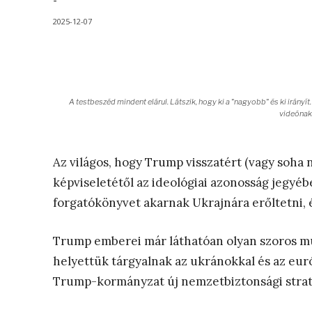
-
2025-12-07
A testbeszéd mindent elárul. Látszik, hogy ki a "nagyobb" és ki irányí
videónak.
Az világos, hogy Trump visszatért (vagy soha 
képviseletétől az ideológiai azonosság jegyéb
forgatókönyvet akarnak Ukrajnára erőltetni, é
Trump emberei már láthatóan olyan szoros mu
helyettük tárgyalnak az ukránokkal és az eur
Trump-kormányzat új nemzetbiztonsági straté