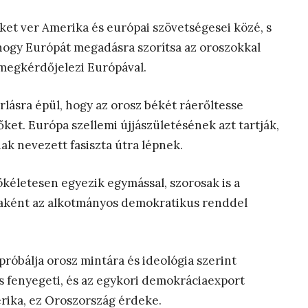
ket ver Amerika és európai szövetségesei közé, s
 hogy Európát megadásra szorítsa az oroszokkal
megkérdőjelezi Európával.
lásra épül, hogy az orosz békét ráerőltesse
ket. Európa szellemi újjászületésének azt tartják,
ak nevezett fasiszta útra lépnek.
ökéletesen egyezik egymással, szorosak is a
giaként az alkotmányos demokratikus renddel
bálja orosz mintára és ideológia szerint
is fenyegeti, és az egykori demokráciaexport
rika, ez Oroszország érdeke.