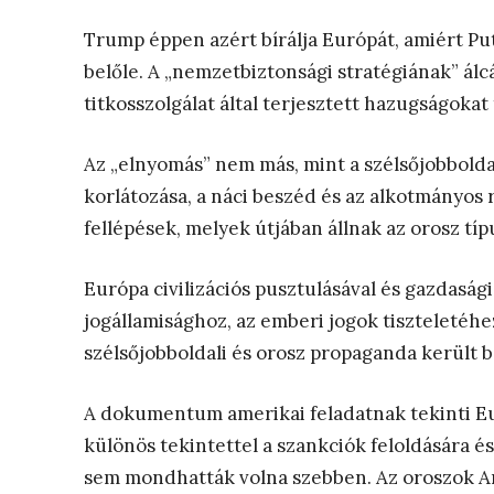
Trump éppen azért bírálja Európát, amiért Put
belőle. A „nemzetbiztonsági stratégiának” álcáz
titkosszolgálat által terjesztett hazugságokat
Az „elnyomás” nem más, mint a szélsőjobboldali
korlátozása, a náci beszéd és az alkotmányos
fellépések, melyek útjában állnak az orosz típ
Európa civilizációs pusztulásával és gazdaság
jogállamisághoz, az emberi jogok tiszteletéh
szélsőjobboldali és orosz propaganda került 
A dokumentum amerikai feladatnak tekinti Eur
különös tekintettel a szankciók feloldására 
sem mondhatták volna szebben. Az oroszok Am