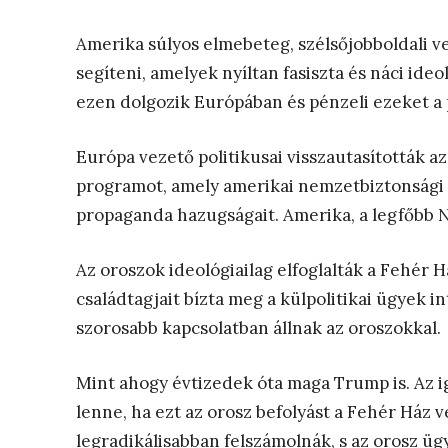
Amerika súlyos elmebeteg, szélsőjobboldali ve
segíteni, amelyek nyíltan fasiszta és náci ideo
ezen dolgozik Európában és pénzeli ezeket a 
Európa vezető politikusai visszautasították az
programot, amely amerikai nemzetbiztonsági s
propaganda hazugságait. Amerika, a legfőbb
Az oroszok ideológiailag elfoglalták a Fehér 
családtagjait bízta meg a külpolitikai ügyek 
szorosabb kapcsolatban állnak az oroszokkal.
Mint ahogy évtizedek óta maga Trump is. Az i
lenne, ha ezt az orosz befolyást a Fehér Ház
legradikálisabban felszámolnák, s az orosz ü