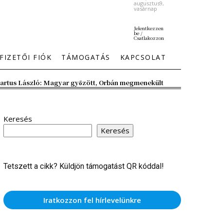
augusztus9,
vasárnap
Jelentkezzen
be /
Csatlakozzon
FIZETŐI FIÓK
TÁMOGATÁS
KAPCSOLAT
artus László: Magyar győzött, Orbán megmenekült
Keresés
Keresés
Tetszett a cikk? Küldjön támogatást QR kóddal!
Iratkozzon fel hírlevelünkre