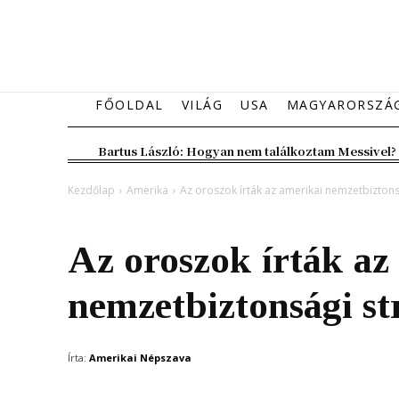
FŐOLDAL
VILÁG
USA
MAGYARORSZÁ
Bartus László: Hogyan nem találkoztam Messivel?
Kezdőlap
Amerika
Az oroszok írták az amerikai nemzetbiztonsá
Amerika
Kiemelt fő hír
Az oroszok írták az
nemzetbiztonsági str
Írta:
Amerikai Népszava