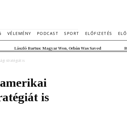
G
VÉLEMÉNY
PODCAST
SPORT
ELŐFIZETÉS
ELŐ
László Bartus: Magyar Won, Orbán Was Saved
B
gi stratégiát is
 amerikai
atégiát is