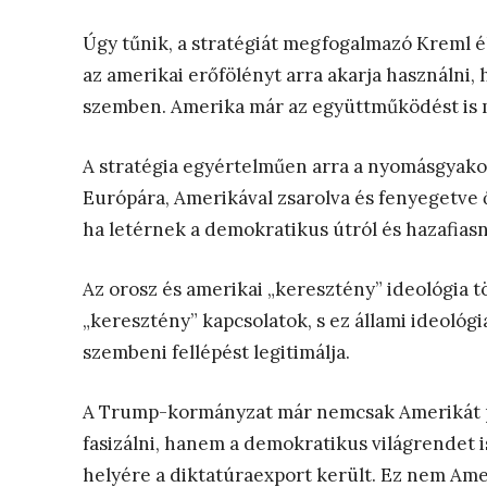
Úgy tűnik, a stratégiát megfogalmazó Kreml é
az amerikai erőfölényt arra akarja használni,
szemben. Amerika már az együttműködést is 
A stratégia egyértelműen arra a nyomásgyakor
Európára, Amerikával zsarolva és fenyegetve ő
ha letérnek a demokratikus útról és hazafiasn
Az orosz és amerikai „keresztény” ideológia t
„keresztény” kapcsolatok, s ez állami ideoló
szembeni fellépést legitimálja.
A Trump-kormányzat már nemcsak Amerikát pró
fasizálni, hanem a demokratikus világrendet 
helyére a diktatúraexport került. Ez nem Ame