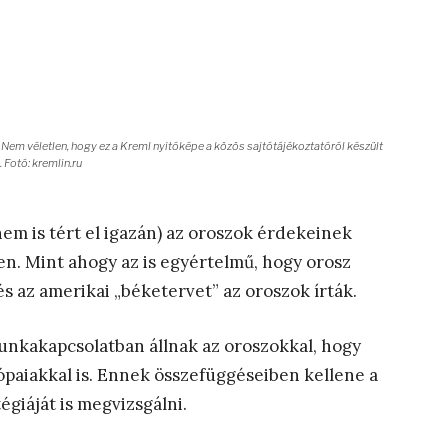
t. Nem véletlen, hogy ez a Kreml nyitóképe a közös sajtótájékoztatóról készült
 Fotó: kremlin.ru
nem is tért el igazán) az oroszok érdekeinek
en. Mint ahogy az is egyértelmű, hogy orosz
s az amerikai „béketervet” az oroszok írták.
nkakapcsolatban állnak az oroszokkal, hogy
ópaiakkal is. Ennek összefüggéseiben kellene a
giáját is megvizsgálni.