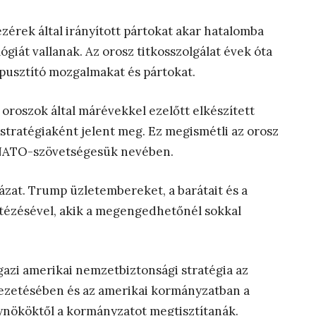
zérek által irányított pártokat akar hatalomba
lógiát vallanak. Az orosz titkosszolgálat évek óta
pusztító mozgalmakat és pártokat.
 oroszok által márévekkel ezelőtt elkészített
tratégiaként jelent meg. Ez megismétli az orosz
 NATO-szövetségesük nevében.
Házat. Trump üzletembereket, a barátait és a
intézésével, akik a megengedhetőnél sokkal
gazi amerikai nemzetbiztonsági stratégia az
 vezetésében és az amerikai kormányzatban a
gynököktől a kormányzatot megtisztítanák.