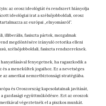
yin: az orosz ideológiát és rendszert hiányolja
ott ideológiai irat a szélsőjobboldali, orosz
 tartalmazza az európai „elnyomásról”.
, illiberális, fasiszta pártok, mozgalmak
 rend megdöntésére irányuló retorika elleni
usú, szélsőjobboldali, fasiszta rendszereknek.
i hanyatlásával fenyegetnek, ha ragaszkodik a
ez és a menekültek jogaihoz. Ez a nevetséges
be az amerikai nemzetbiztonsági stratégiába.
ópa és Oroszország kapcsolatainak javítását,
és a gazdasági együttműködésre. Ezt az oroszok
erikával végeztetnék el a piszkos munkát.