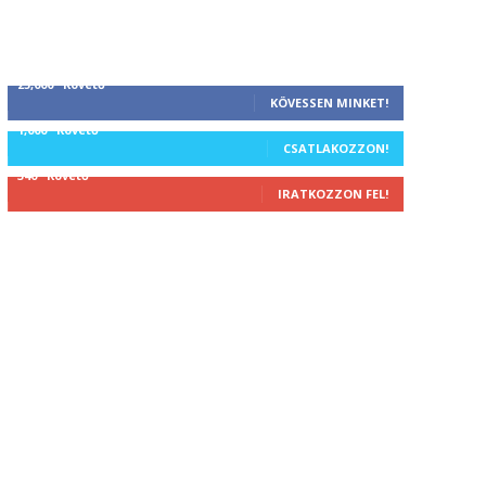
25,000
Követő
KÖVESSEN MINKET!
1,000
Követő
CSATLAKOZZON!
340
Követő
IRATKOZZON FEL!